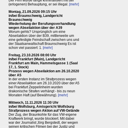
Der Film wurde lange kriminalisiert mit der
(erlogenen) Behauptung, er sei illegal.
[mehr]
Montag, 21.09.2026 09:15 Uhr
in/bei Braunschweig, Landgericht
Braunschweig
Wiederholung der Berufungsverhandlung
wegen Abseilaktion über der A39
Worum gehts? Ursprünglich um eine
Abseilaktion über der B39, mittlerweile um
eine gefestigte Feindschaft zwischen uns und
der Staatsanwaltschaft Braunschweig Es ist
schon viel passiert: 1.
[mehr]
Freitag, 23.10.2026 08:00 Uhr
in/bei Frankfurt (Main), Landgericht
Frankfurt am Main, Hammelsgasse 1 (Saal
17, 1. Stock)
Prozess wegen Abseilaktion am 26.10.2020
über A5
In der ersten Instanz im Strafprozess wegen
einer Abseilaktion am 26.10.2020 über der A5
bei Frankfurt Zeppelinheim wurden
drakonische Strafen verhängt - bis zu neun
Monaten Haft (auf Bewährung).
[mehr]
Mittwoch, 11.11.2026 11:30 Uhr
in/bei Wolfsburg, Amtsgericht Wolfsburg
Strafprozess wegen Aktion auf VW-Gelände
Der Zug, der Braunkohle für das VW-eigene
Kraftwerk bringt, wurde blockiert. Mit dabei
war der Journalist Jörg Bergstedt, der wegen
seinen kritischen Filmen bei der Justiz und