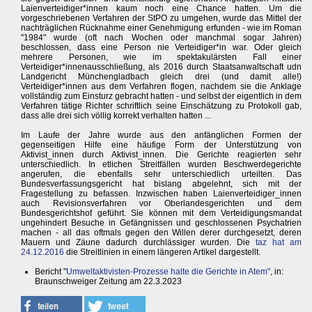
Laienverteidiger*innen kaum noch eine Chance hatten. Um die
vorgeschriebenen Verfahren der StPO zu umgehen, wurde das Mittel der
nachträglichen Rücknahme einer Genehmigung erfunden - wie im Roman
"1984" wurde (oft nach Wochen oder manchmal sogar Jahren)
beschlossen, dass eine Person nie Verteidiger*in war. Oder gleich
mehrere Personen, wie im spektakulärsten Fall einer
Verteidiger*innenausschließung, als 2016 durch Staatsanwaltschaft udn
Landgericht Münchengladbach gleich drei (und damit alle!)
Verteidiger*innen aus dem Verfahren flogen, nachdem sie die Anklage
vollständig zum Einsturz gebracht hatten - und selbst der eigentlich in dem
Verfahren tätige Richter schriftlich seine Einschätzung zu Protokoll gab,
dass alle drei sich völlig korrekt verhalten hatten ...
Im Laufe der Jahre wurde aus den anfänglichen Formen der
gegenseitigen Hilfe eine häufige Form der Unterstützung von
Aktivist_innen durch Aktivist_innen. Die Gerichte reagierten sehr
unterschiedlich. In etlichen Streitfällen wurden Beschwerdegerichte
angerufen, die ebenfalls sehr unterschiedlich urteilten. Das
Bundesverfassungsgericht hat bislang abgelehnt, sich mit der
Fragestellung zu befassen. Inzwischen haben Laienverteidiger_innen
auch Revisionsverfahren vor Oberlandesgerichten und dem
Bundesgerichtshof geführt. Sie können mit dem Verteidigungsmandat
ungehindert Besuche in Gefängnissen und geschlossenen Psychatrien
machen - all das oftmals gegen den Willen derer durchgesetzt, deren
Mauern und Zäune dadurch durchlässiger wurden. Die
taz hat am
24.12.2016
die Streitlinien in einem längeren Artikel dargestellt.
Bericht "
Umweltaktivisten-Prozesse halte die Gerichte in Atem"
, in:
Braunschweiger Zeitung am 22.3.2023