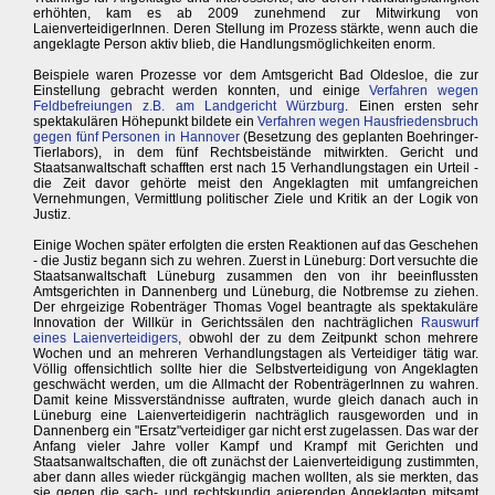
erhöhten, kam es ab 2009 zunehmend zur Mitwirkung von
LaienverteidigerInnen. Deren Stellung im Prozess stärkte, wenn auch die
angeklagte Person aktiv blieb, die Handlungsmöglichkeiten enorm.
Beispiele waren Prozesse vor dem Amtsgericht Bad Oldesloe, die zur
Einstellung gebracht werden konnten, und einige
Verfahren wegen
Feldbefreiungen z.B. am Landgericht Würzburg
. Einen ersten sehr
spektakulären Höhepunkt bildete ein
Verfahren wegen Hausfriedensbruch
gegen fünf Personen in Hannover
(Besetzung des geplanten Boehringer-
Tierlabors), in dem fünf Rechtsbeistände mitwirkten. Gericht und
Staatsanwaltschaft schafften erst nach 15 Verhandlungstagen ein Urteil -
die Zeit davor gehörte meist den Angeklagten mit umfangreichen
Vernehmungen, Vermittlung politischer Ziele und Kritik an der Logik von
Justiz.
Einige Wochen später erfolgten die ersten Reaktionen auf das Geschehen
- die Justiz begann sich zu wehren. Zuerst in Lüneburg: Dort versuchte die
Staatsanwaltschaft Lüneburg zusammen den von ihr beeinflussten
Amtsgerichten in Dannenberg und Lüneburg, die Notbremse zu ziehen.
Der ehrgeizige Robenträger Thomas Vogel beantragte als spektakuläre
Innovation der Willkür in Gerichtssälen den nachträglichen
Rauswurf
eines Laienverteidigers
, obwohl der zu dem Zeitpunkt schon mehrere
Wochen und an mehreren Verhandlungstagen als Verteidiger tätig war.
Völlig offensichtlich sollte hier die Selbstverteidigung von Angeklagten
geschwächt werden, um die Allmacht der RobenträgerInnen zu wahren.
Damit keine Missverständnisse auftraten, wurde gleich danach auch in
Lüneburg eine Laienverteidigerin nachträglich rausgeworden und in
Dannenberg ein "Ersatz"verteidiger gar nicht erst zugelassen. Das war der
Anfang vieler Jahre voller Kampf und Krampf mit Gerichten und
Staatsanwaltschaften, die oft zunächst der Laienverteidigung zustimmten,
aber dann alles wieder rückgängig machen wollten, als sie merkten, das
sie gegen die sach- und rechtskundig agierenden Angeklagten mitsamt