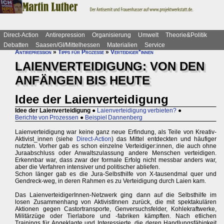
Direct-Action
Antirepression
Organisierung
Umwelt
Theorie&Politik
Debatten
Saasen/GI/Mittelhessen
Materialien
Service
Antirepression
»
Tipps für Prozesse
»
Verteidiger*innen
LAIENVERTEIDIGUNG: VON DEN
ANFÄNGEN BIS HEUTE
Idee der Laienverteidigung
Idee der Laienverteidigung
●
Laienverteidigung verbieten?
●
Berichte von Prozessen
●
Beispiel Dannenberg
Laienverteidigung war keine ganz neue Erfindung, als Teile von Kreativ-
Aktivist_innen (siehe
Direct-Action
) das Mittel entdeckten und häufiger
nutzten. Vorher gab es schon einzelne Verteidiger:innen, die auch ohne
Juraabschluss oder Anwaltszulassung andere Menschen verteidigen.
Erkennbar war, dass zwar der formale Erfolg nicht messbar anders war,
aber die Verfahren intensiver und politischer abliefen.
Schon länger gab es die Jura-Selbsthilfe von X-tausendmal quer und
Gendreck-weg, in deren Rahmen es zu Verteidigung durch Laien kam.
Das LaienverteidigerInnen-Netzwerk ging dann auf die Selbsthilfe im
losen Zusammenhang von AktivistInnen zurück, die mit spektakulären
Aktionen gegen Castortransporte, Genversuchsfelder, Kohlekraftwerke,
Militärzüge oder Tierlabore und -fabriken kämpften. Nach etlichen
Trainings für Angeklagte und Interessierte, die deren Handlungsfähigkeit