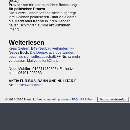
(SCC)
Provokante Aktionen und ihre Bedeutung
für politischen Protest
Die "Letzte Generation" hat viele aufgeregt.
Ihre Aktionen polarisieren - und viele derer,
die Macht oder Kapital in ihren Händen
halten, schimpfen auf die Aktivist*innen.
[mehr]
Weiterlesen
Kreis Gießen: B49-Neubau verhindern
++
Neues Buch:
Die Demokratie überwinden,
bevor sie sich selbst abschafft
++ Nichts mehr
verpassen:
Mailverteiler&Chats
Neue Mobilnr.: 015511439808), Festnetz
bleibt 06401-903283
AKTIV FÜR BUS, BAHN UND NULLTARIF
Aktionsschwarzfahren
↑
· © 1994-2026 Martin Luther·
Kontakt
/
Impressum
·
FAQ
·
RSS-Feed
Vertrag widerrufen