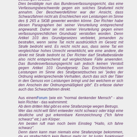
Dies bestätigte nun das Bundesverfassungsgericht, das eine
Verfassungsbeschwerde gegen ein solches Strafurteil nicht
annahm. Der Beschwerdeführer war der Ansicht, dass
Schwarzfahren nicht als Erschleichen von Leistungen im Sinne
des § 265 a StGB gewertet werden könne. Der Richter habe
diesen Paragraphen bei seiner Verurteilung entsprechend
angewandt. Daher sei mit seiner Verurteilung gegen einen
verfassungsrechtlichen Grundsatz verstoßen worden. Denn
Artikel 103 des Grundgesetzes verbietet, jemanden zu
bestrafen, wenn seine Tat nicht ausdrücklich im Gesetz mit
Strafe bedroht wird. Es reicht nicht aus, dass seine Tat ein
vergleichbar hohes Unrecht verwirklicht, wie eine andere, die
direkt mit Strafe bedroht ist. Der Richter darf Straftatbestände
also nicht entsprechend auf vergleichbare Fälle anwenden.
Das Bundesverfassungsgericht sah jedoch keinen Verstoß
gegen Artikel 103 Grundgesetz. Das Erschleichen von
Leistungen im Sinne des Strafgesetzbuches sei ”jedes der
Ordnung widersprechende Verhalten, durch das sich der Täter
in den Genuss von Leistungen bringt und bei welchem er sich
den Anschein der Ordnungsmäßigkeit gibt”. Es erfasse daher
auch das Schwarzfahren direkt.
Aus einem
Forum
(wie ein "normal denkender Mensch" - also
kein Richter - das wahrnimmt:
Ab dem dritten Mal gibt es eine Strafanzeige wegen Betrugs.
Wer das nicht will fährt entweder nicht schwarz oder trägt eine
deutliche und gut erkennbare Kennzeichnung ("Ich fahre
schwarz" etc.) am Körper.
Am besten ruft man noch beim Einstieg "Hallo, ich fahre
schwarz".
Denn dann kann man niemals eine Strafanzeige bekommen,
da es strafrechtlich kein Betrug mehr ist. Ist lustig, funktioniert