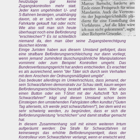
heutzutage gar keine
Zugangskontrollen mehr statt.
Jeder kann ungehindert U- und
S-Bahnen besteigen, unabhängig
davon, ob er sich vorher eine
Fahrkarte gekauft hat oder nicht.
Wie also soll man sich heute
überhaupt noch eine Beförderung
"erschleichen"? Es ist schließlich
niemand da, den man über seine Zugangsberechtigung
täuschen könnte.
Einige Juristen haben aus diesem Umstand gefolgert, dass
eine strafbare Beförderungserschleichung nur dann vorliegt,
wenn jemand zumindest täuschungsähnliche Manipulationen
vornimmt oder zum Beispiel Kontrollen umgeht. Das
Bundesverfassungsgericht hat anders entschieden. Es erachtet
es als ausreichend, wenn "der Täter sich durch sein Verhalten
mit dem Anschein der Ordnungsmäßigkeit umgibt" .
Das bedeutet allerdings im Umkehrschluss, dass jemand, der
sein Schwarzfahren demonstrativ zur Schau stellt, kaum wegen
Beförderungserschleichung bestraft werden kann. Wer also
einen Button oder ein T-Shirt mit der Aufschrift "Ich bin
Schwarzfahrer!" trägt und diesen Umstand schon beim
Einsteigen den umstehenden Fahrgästen offen kundtut ("Guten
Tag allerseits, ich werde jetzt schwarzfahren!"), bei dem wird es
sehr schwierig werden, zu begründen, dass er sich die
Beförderungsleistung "erschlichen" und damit strafbar gemacht
hat.
In diesem Zusammenhang soll mit einem weiteren Irrtum
aufgeräumt werden: Die Strafe für Schwarzfahren ist
keineswegs das erhöhte Beförderungsentgelt, dass der
Kontrolleur vom Schwarzfahrer verlangt, wenn er erwischt wird.