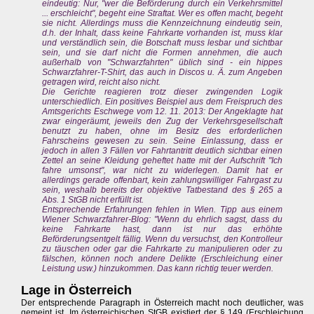
eindeutig: Nur, "wer die Beförderung durch ein Verkehrsmittel
... erschleicht", begeht eine Straftat. Wer es offen macht, begeht
sie nicht. Allerdings muss die Kennzeichnung eindeutig sein,
d.h. der Inhalt, dass keine Fahrkarte vorhanden ist, muss klar
und verständlich sein, die Botschaft muss lesbar und sichtbar
sein, und sie darf nicht die Formen annehmen, die auch
außerhalb von "Schwarzfahrten" üblich sind - ein hippes
Schwarzfahrer-T-Shirt, das auch in Discos u. Ä. zum Angeben
getragen wird, reicht also nicht.
Die Gerichte reagieren trotz dieser zwingenden Logik
unterschiedlich. Ein positives Beispiel aus dem Freispruch des
Amtsgerichts Eschwege vom 12. 11. 2013: Der Angeklagte hat
zwar eingeräumt, jeweils den Zug der Verkehrsgesellschaft
benutzt zu haben, ohne im Besitz des erforderlichen
Fahrscheins gewesen zu sein. Seine Einlassung, dass er
jedoch in allen 3 Fällen vor Fahrtantritt deutlich sichtbar einen
Zettel an seine Kleidung geheftet hatte mit der Aufschrift "Ich
fahre umsonst", war nicht zu widerlegen. Damit hat er
allerdings gerade offenbart, kein zahlungswilliger Fahrgast zu
sein, weshalb bereits der objektive Tatbestand des § 265 a
Abs. 1 StGB nicht erfüllt ist.
Entsprechende Erfahrungen fehlen in Wien. Tipp aus einem
Wiener Schwarzfahrer-Blog: "Wenn du ehrlich sagst, dass du
keine Fahrkarte hast, dann ist nur das erhöhte
Beförderungsentgelt fällig. Wenn du versuchst, den Kontrolleur
zu täuschen oder gar die Fahrkarte zu manipulieren oder zu
fälschen, können noch andere Delikte (Erschleichung einer
Leistung usw.) hinzukommen. Das kann richtig teuer werden.
Lage in Österreich
Der entsprechende Paragraph in Österreich macht noch deutlicher, was
gemeint ist. Im österreichischen StGB existiert der § 149 (Erschleichung