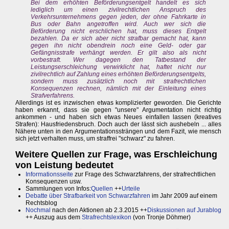
Bei dem erhöhten Beförderungsentgelt handelt es sich
lediglich um einen zivilrechtlichen Anspruch des
Verkehrsunternehmens gegen jeden, der ohne Fahrkarte in
Bus oder Bahn angetroffen wird. Auch wer sich die
Beförderung nicht erschlichen hat, muss dieses Entgelt
bezahlen. Da er sich aber nicht strafbar gemacht hat, kann
gegen ihn nicht obendrein noch eine Geld- oder gar
Gefängnisstrafe verhängt werden. Er gilt also als nicht
vorbestraft. Wer dagegen den Tatbestand der
Leistungserschleichung verwirklicht hat, haftet nicht nur
zivilrechtlich auf Zahlung eines erhöhten Beförderungsentgelts,
sondern muss zusätzlich noch mit strafrechtlichen
Konsequenzen rechnen, nämlich mit der Einleitung eines
Strafverfahrens.
Allerdings ist es inzwischen etwas komplizierter geworden. Die Gerichte
haben erkannt, dass sie gegen "unsere" Argumentation nicht richtig
ankommen - und haben sich etwas Neues einfallen lassen (kreatives
Strafen): Hausfriedensbruch. Doch auch der lässt sich aushebeln ... alles
Nähere unten in den Argumentationssträngen und dem Fazit, wie mensch
sich jetzt verhalten muss, um straffrei "schwarz" zu fahren.
Weitere Quellen zur Frage, was Erschleichung
von Leistung bedeutet
Informationsseite
zur Frage des Schwarzfahrens, der strafrechtlichen
Konsequenzen usw.
Sammlungen von Infos:
Quellen
++
Urteile
Debatte über Strafbarkeit von Schwarzfahren
im Jahr 2009 auf einem
Rechtsblog
Nochmal
nach den Aktionen ab 2.3.2015 ++
Diskussionen auf Jurablog
++ Auszug aus dem
Strafrechtslexikon
(von Tronje Döhmer)