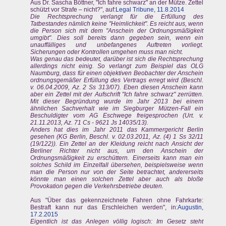
Aus Dr. Sascha Böttner, "Ich fahre schwarz" an der Mütze. Zettel
schützt vor Strafe – nicht?", auf:
Legal Tribune, 11.8.2014
Die Rechtsprechung verlangt für die Erfüllung des
Tatbestandes nämlich keine "Heimlichkeit". Es reicht aus, wenn
die Person sich mit dem "Anschein der Ordnungsmäßigkeit
umgibt". Dies soll bereits dann gegeben sein, wenn ein
unauffälliges und unbefangenes Auftreten vorliegt.
Sicherungen oder Kontrollen umgehen muss man nicht.
Was genau das bedeutet, darüber ist sich die Rechtsprechung
allerdings nicht einig. So verlangt zum Beispiel das OLG
Naumburg, dass für einen objektiven Beobachter der Anschein
ordnungsgemäßer Erfüllung des Vertrags erregt wird (Beschl.
v. 06.04.2009, Az. 2 Ss 313/07). Eben diesen Anschein kann
aber ein Zettel mit der Aufschrift "Ich fahre schwarz" zerrütten.
Mit dieser Begründung wurde im Jahr 2013 bei einem
ähnlichen Sachverhalt wie im Siegburger Mützen-Fall ein
Beschuldigter vom AG Eschwege freigesprochen (Urt. v.
21.11.2013, Az. 71 Cs - 9621 Js 14035/13).
Anders hat dies im Jahr 2011 das Kammergericht Berlin
gesehen (KG Berlin, Beschl. v. 02.03.2011, Az. (4) 1 Ss 32/11
(19/122)). Ein Zettel an der Kleidung reicht nach Ansicht der
Berliner Richter nicht aus, um den Anschein der
Ordnungsmäßigkeit zu erschüttern. Einerseits kann man ein
solches Schild im Einzelfall übersehen, beispielsweise wenn
man die Person nur von der Seite betrachtet, andererseits
könnte man einen solchen Zettel aber auch als bloße
Provokation gegen die Verkehrsbetriebe deuten.
Aus "Über das gekennzeichnete Fahren ohne Fahrkarte:
Bestraft kann nur das Erschleichen werden", in:
Augustin,
17.2.2015
Eigentlich ist das Anlegen völlig logisch: Im Gesetz steht