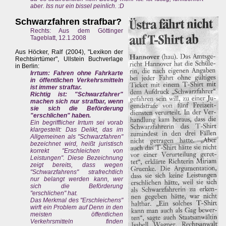
aber. Iss nur ein bissel peinlich. :D
Schwarzfahren strafbar?
Rechts: Aus dem Göttinger
Tageblatt, 12.1.2008
Aus Höcker, Ralf (2004), "Lexikon der
Rechtsirrtümer", Ullstein Buchverlage
in Berlin:
Irrtum: Fahren ohne Fahrkarte
in öffentlichen Verkehrsmitteln
ist immer straftar.
Richtig ist: "Schwarzfahrer"
machen sich nur strafbar, wenn
sie sich die Beförderung
"erschlichen" haben.
Ein begrifflicher Irrtum sei vorab
klargestellt: Das Delikt, das im
Allgemeinen als "Schwarzfahren"
bezeichnet wird, heißt juristisch
korrekt "Erschleichen von
Leistungen". Diese Bezeichnung
zeigt bereits, dass wegen
"Schwarzfahrens" strafrechtlich
nur belangt werden kann, wer
sich die Beförderung
"erschlichen" hat.
Das Merkmal des "Erschleichens"
wirft ein Problem auf Denn in den
meisten öffentlichen
Verkehrsmitteln finden