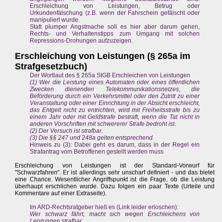
Erschleichung von Leistungen, Betrug oder
Urkundenfälschung (z.B. wenn der Fahrschein gefälscht oder
manipuliert wurde.
Statt plumper Angstmache soll es hier aber darum gehen,
Rechts- und Verhaltenstipps zum Umgang mit solchen
Repressions-Drohungen aufzuzeigen.
Erschleichung von Leistungen (§ 265a im
Strafgesetzbuch)
Der Wortlaut des § 265a StGB Erschleichen von Leistungen
(1) Wer die Leistung eines Automaten oder eines öffentlichen
Zwecken dienenden Telekommunikationsnetzes, die
Beförderung durch ein Verkehrsmittel oder den Zutritt zu einer
Veranstaltung oder einer Einrichtung in der Absicht erschleicht,
das Entgelt nicht zu entrichten, wird mit Freiheitsstrafe bis zu
einem Jahr oder mit Geldstrafe bestraft, wenn die Tat nicht in
anderen Vorschriften mit schwererer Strafe bedroht ist.
(2) Der Versuch ist strafbar.
(3) Die §§ 247 und 248a gelten entsprechend.
Hinweis zu (3): Dabei geht es darum, dass in der Regel ein
Strafantrag vom Betroffenen gestellt werden muss
Erschleichung von Leistungen ist der Standard-Vorwurf für
"Schwarzfahren". Er ist allerdings sehr unscharf definiert - und das bietet
eine Chance. Wesentlicher Angriffspunkt ist die Frage, ob die Leistung
überhaupt erschlichen wurde. Dazu folgen ein paar Texte (Urteile und
Kommentare auf einer Extraseite).
Im ARD-Rechtsratgeber hieß es (Link leider erloschen):
Wer schwarz fährt, macht sich wegen Erschleichens von
Leistungen strafbar.