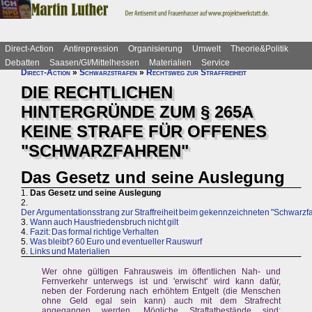
Direct-Action
Antirepression
Organisierung
Umwelt
Theorie&Politik
Debatten
Saasen/GI/Mittelhessen
Materialien
Service
Direct-Action
»
Schwarzstrafen
»
Rechtsweg zur Straffreiheit
DIE RECHTLICHEN
HINTERGRÜNDE ZUM § 265A
KEINE STRAFE FÜR OFFENES
"SCHWARZFAHREN"
Das Gesetz und seine Auslegung
1.
Das Gesetz und seine Auslegung
2.
Der Argumentationsstrang zur Straffreiheit beim gekennzeichneten "Schwarzf
3.
Wann auch Hausfriedensbruch nicht gilt
4.
Fazit: Das formal richtige Verhalten
5.
Was bleibt? 60 Euro und eventueller Rauswurf
6.
Links und Materialien
Wer ohne gültigen Fahrausweis im öffentlichen Nah- und
Fernverkehr unterwegs ist und 'erwischt' wird kann dafür,
neben der Forderung nach erhöhtem Entgelt (die Menschen
ohne Geld egal sein kann) auch mit dem Strafrecht
angegangen werden. Mögliche Straftatbestände sind: