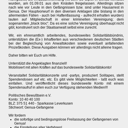
wurden, am 01.09.01 aus den Knästen freigelassen. Allerdings sitzen
nach wie vor Leute in den Gefängnissen bzw. sind unter Hausarrest in
Genua. Der Hauptvorwurf in den diversen Anklagen (die bislang in den
allermeisten Fällen - auch bei Haftentlassung - aufrecht erhalten wurden)
lauten auf Mitgliedschaft in einer kriminellen Vereinigung; dem
sogenannten „black bloc“. Da es eine solche Vereinigung überhaupt nicht
gibt, konstruiert sich der Staatsanwalt selbst eine zurecht.
Wir, ein ehrenamtlich arbeitendes, bundesweites Solidaritätsbündnis,
unterstützen die (Ex-) Inhaftierten aus verschiedenen deutschen Städten
bei der Begleichung von Anwaltskosten sowie eventuell anfallenden
Prozeßkosten. Diese Ausgaben können wir allerdings nicht alleine tragen.
Daher bitten wir Euch um Hilfe.
Unterstützt die Angeklagten finanziell!
Mobilisiert mit allen Kräften auf das bundesweite Solidaritätskonto!
Veranstaltet Solidaritätskonzerte und -partys, produziert Solitapes, stellt
Spendendosen auf etc. etc. Es gibt viele Möglichkeiten - laßt euch was
einfallen. Und veröffentlicht dieses bundesweite Konto mit einem
Spendenaufruf in allen euch zur Verfügung stehenden Medien!!!
Politisches Bewußtsein e.V.
Konto: 10 40 40 100
BLZ: 375 51 440 - Sparkasse Leverkusen
Stichwort: Genua-Gefangene
Wir fordern
die sofortige und bedingungslose Freilassung der Gefangenen von
Genua!
die Einstellung aller Verfahren!