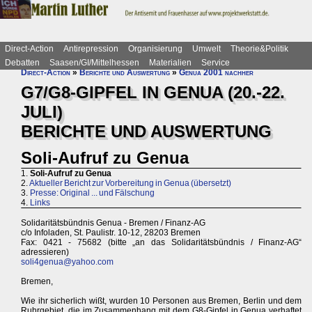
Direct-Action
Antirepression
Organisierung
Umwelt
Theorie&Politik
Debatten
Saasen/GI/Mittelhessen
Materialien
Service
Direct-Action
»
Berichte und Auswertung
»
Genua 2001 nachher
G7/G8-GIPFEL IN GENUA (20.-22.
JULI)
BERICHTE UND AUSWERTUNG
Soli-Aufruf zu Genua
1.
Soli-Aufruf zu Genua
2.
Aktueller Bericht zur Vorbereitung in Genua (übersetzt)
3.
Presse: Original ... und Fälschung
4.
Links
Solidaritätsbündnis Genua - Bremen / Finanz-AG
c/o Infoladen, St. Paulistr. 10-12, 28203 Bremen
Fax: 0421 - 75682 (bitte „an das Solidaritätsbündnis / Finanz-AG“
adressieren)
soli4genua@yahoo.com
Bremen,
Wie ihr sicherlich wißt, wurden 10 Personen aus Bremen, Berlin und dem
Ruhrgebiet, die im Zusammenhang mit dem G8-Gipfel in Genua verhaftet