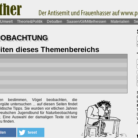
Umwelt
Theorie&Politik
Debatten
Saasen/GI/Mittelhessen
Materialien
Se
BEOBACHTUNG
eiten dieses Themenbereichs
ten bestimmen, Vögel beobachten, die
güte untersuchen ... auf diesen Seiten findet
aktische Tipps. Sie wurden vor etlichen Jahren
eutschen Jugendbund für Naturbeobachtung
lt. Eine Auswahl der damaligen Texte ist hier
u finden.