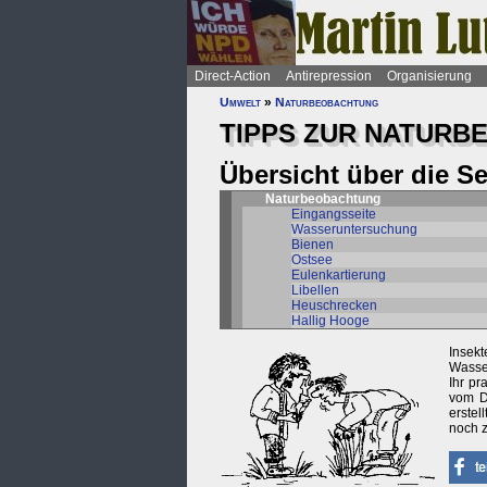
Direct-Action
Antirepression
Organisierung
Umwelt
»
Naturbeobachtung
TIPPS ZUR NATUR
Übersicht über die S
Naturbeobachtung
Eingangsseite
Wasseruntersuchung
Bienen
Ostsee
Eulenkartierung
Libellen
Heuschrecken
Hallig Hooge
Insek
Wasser
Ihr pr
vom D
erstel
noch z