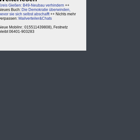
Kreis Gießen: B49-Neubau verhindern
++
Neues Buch:
Die Demokratie überwinden,
bevor sie sich selbst abschafft
++ Nichts mehr
verpassen:
Mailverteiler&Chats
Neue Mobilnr.: 015511439808), Festnetz
bleibt 06401-903283