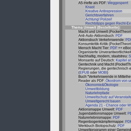
A5-Hefte als PDF:
Weggesperrt
Knast
Kreative Antirepression
Gerichtsverfahren
Achtung! Polizei!
Rechtstipps gegen Recht-Ex
Thema Umwelt (
Bestellseite
):
Macht und Umwelt (PocketTheori
Anti-Auto-Aktionsbuch:
PDF
Aktionsbuch Verkehrswende:
PD
Konsumkritik-Kritik (PocketTheor
Mensch Macht Tier:
PDF
++ eBoo
Organisierte Unverantwortlichkei
Nachhaltig, modern, staatstreu:
S
Monsanto auf Deutsch:
Kapitel a
Gentechnik und Macht (PocketTh
Regierungen, die gentechnisch e
(
EPUB
oder
MOBI
)
Buch "Verkehrswende in Mittelhes
Reader als PDF:
Ökostrom von u
Ökonomie&Ökologie
Umweltbildung
Naturlehrpfade
Umweltschutz auf Veranstal
Umweltgerecht bauen
Agenda 21 - Chance oder M
Aktionsmappe Umwelt:
PDF
Jugendaktionsmappe Umwelt:
P
Naturerlebnismappe:
PDF
Regenbogenkämpfermappe:
PD
Werkbuch Biotopschutz:
PDF
Umweltprogramm einer Gemein