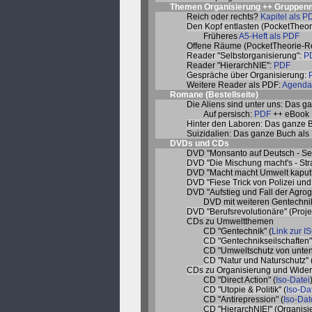
Themen Organisierung ++ Gruppen
Reich oder rechts?
Kapitel als P
Den Kopf entlasten (PocketTheor
Früheres
A5-Heft als PDF
Offene Räume (PocketTheorie-R
Reader "Selbstorganisierung":
P
Reader "HierarchNIE":
PDF
Gespräche über Organisierung:
Weitere Reader als PDF:
Agenda 
Romane (
Bestellseite
)
Die Aliens sind unter uns: Das g
Auf persisch:
PDF
++ eBook
Hinter den Laboren: Das ganze 
Suizidalien: Das ganze Buch als
DVDs und CDs
DVD "Monsanto auf Deutsch - Sei
DVD "Die Mischung macht's - Str
DVD "Macht macht Umwelt kaput
DVD "Fiese Trick von Polizei und 
DVD "Aufstieg und Fall der Agr
DVD mit weiteren Gentechni
DVD "Berufsrevolutionäre" (Proje
CDs zu Umweltthemen
CD "Gentechnik" (
Link zur I
CD "Gentechnikseilschaften"
CD "Umweltschutz von unten
CD "Natur und Naturschutz" 
CDs zu Organisierung und Wider
CD "Direct Action" (
Iso-Datei
CD "Utopie & Politik" (
Iso-Da
CD "Antirepression" (
Iso-Dat
CD "HierarchNIE!" (Organis