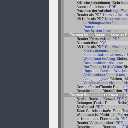
Kritische LehrerInnen: "Kein Han
Anarchafeminismus:
PDF
Prozesse der Aufarbeitung - Ein
Reader als PDF:
Herrschaftskritik
A5-Hefte als PDF:
Keine soll das
beziehungsweise frei
Demokratie
Das System ist schuld
Themen Direct Action ++ kreative P
Reader "Direct Action":
PDF
Blockadefibel:
PDF
A5-Hefte als PDF:
Die Mischungs
Kreativ demonstrieren
Kommunikation subversiv (U
Widerstand im Alltag
: Kleine
Geschlechterverhältnisse
Der Ton macht die Aktion
: S
Upps - ein Genfeld! Was jetz
Armfesselbau für Lock-ons
Aneignung jetzt!
Flächen, Hä
Verkehrswende-Aktionen:
Nu
Gewalt (PocketTheorie-Reihe):
P
Gespräche über Direct Action:
P
Themen Repression ++ Knast ++ Just
Strafe - Recht auf Gewalt:
PDF
(I
Gefangen (PocketTheorie-Reihe
Strafanstalt:
PDF
Tatort Gutfleischstraße. Fiese Tri
Widerstand ist Pflicht - die Pol
Im Namen des Flummiballs:
PDF
Reader "Antirepression":
PDF
Gespräche über Repression:
PD