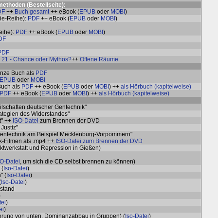
methoden (
Bestellseite
):
DF
++
Buch gesamt
++ eBook (
EPUB
oder
MOBI
)
ie-Reihe):
PDF
++ eBook (
EPUB
oder
MOBI
)
eihe):
PDF
++ eBook (
EPUB
oder
MOBI
)
DF
PDF
21 - Chance oder Mythos?
++
Offene Räume
anze Buch als
PDF
EPUB
oder
MOBI
Buch als
PDF
++ eBook (
EPUB
oder
MOBI
) ++
als Hörbuch (kapitelweise)
PDF
++ eBook (
EPUB
oder
MOBI
) ++
als Hörbuch (kapitelweise)
lschaften deutscher Gentechnik"
ategien des Widerstandes"
t" ++
ISO-Datei
zum Brennen der DVD
Justiz"
ogentechnik am Beispiel Mecklenburg-Vorpommern"
k-Filmen als .mp4 ++
ISO-Datei zum Brennen der DVD
ktwerkstatt und Repression in Gießen)
SO-Datei
, um sich die CD selbst brennen zu können)
 (
Iso-Datei
)
" (
Iso-Datei
)
(
Iso-Datei
)
stand
)
tei
)
ei
)
ierung von unten, Dominanzabbau in Gruppen) (
Iso-Datei
)