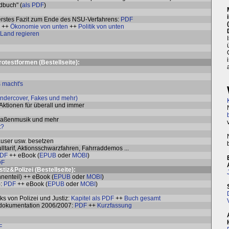
dbuch" (
als PDF
)
 erstes Fazit zum Ende des NSU-Verfahrens:
PDF
++
Ökonomie von unten
++
Politik von unten
 Land regieren
rotestformen (
Bestellseite
):
 macht's
ndercover, Fakes und mehr)
 Aktionen für überall und immer
traßenmusik und mehr
t?
user usw. besetzen
lltarif, Aktionsschwarzfahren, Fahrraddemos ...
DF
++ eBook (
EPUB
oder
MOBI
)
DF
iz&Polizei (
Bestellseite
):
nnenteil) ++ eBook (
EPUB
oder
MOBI
)
):
PDF
++ eBook (
EPUB
oder
MOBI
)
cks von Polizei und Justiz:
Kapitel als PDF
++
Buch gesamt
izedokumentation 2006/2007:
PDF
++
Kurzfassung
F