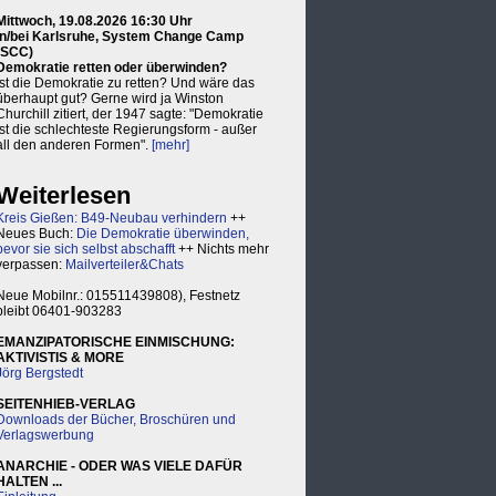
Mittwoch, 19.08.2026 16:30 Uhr
in/bei Karlsruhe, System Change Camp
(SCC)
Demokratie retten oder überwinden?
Ist die Demokratie zu retten? Und wäre das
überhaupt gut? Gerne wird ja Winston
Churchill zitiert, der 1947 sagte: "Demokratie
ist die schlechteste Regierungsform - außer
all den anderen Formen".
[mehr]
Weiterlesen
Kreis Gießen: B49-Neubau verhindern
++
Neues Buch:
Die Demokratie überwinden,
bevor sie sich selbst abschafft
++ Nichts mehr
verpassen:
Mailverteiler&Chats
Neue Mobilnr.: 015511439808), Festnetz
bleibt 06401-903283
EMANZIPATORISCHE EINMISCHUNG:
AKTIVISTIS & MORE
Jörg Bergstedt
SEITENHIEB-VERLAG
Downloads der Bücher, Broschüren und
Verlagswerbung
ANARCHIE - ODER WAS VIELE DAFÜR
HALTEN ...