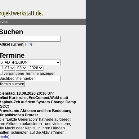
rvice
Suchen
Hilfe
Termine
vergangene Termine anzeigen
Dienstag, 18.08.2026 20:30 Uhr
in/bei Karlsruhe, EndCement/Wald-statt-
Asphalt-Zelt auf dem System Change Camp
(SCC)
Provokante Aktionen und ihre Bedeutung
für politischen Protest
Die "Letzte Generation" hat viele aufgeregt.
Ihre Aktionen polarisieren - und viele derer,
die Macht oder Kapital in ihren Händen
halten, schimpfen auf die Aktivist*innen.
[mehr]