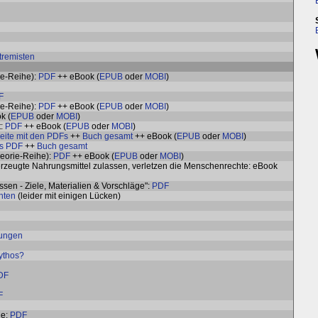
tremisten
e-Reihe):
PDF
++ eBook (
EPUB
oder
MOBI
)
F
ie-Reihe):
PDF
++ eBook (
EPUB
oder
MOBI
)
k (
EPUB
oder
MOBI
)
t:
PDF
++ eBook (
EPUB
oder
MOBI
)
eite mit den PDFs
++
Buch gesamt
++ eBook (
EPUB
oder
MOBI
)
ls PDF
++
Buch gesamt
eorie-Reihe):
PDF
++ eBook (
EPUB
oder
MOBI
)
rzeugte Nahrungsmittel zulassen, verletzen die Menschenrechte: eBook
sen - Ziele, Materialien & Vorschläge":
PDF
nten
(leider mit einigen Lücken)
tungen
ythos?
DF
F
de:
PDF