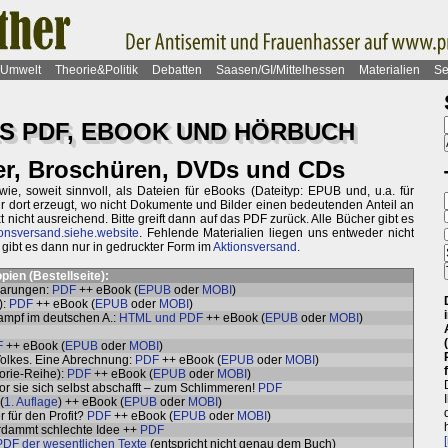
Umwelt
Theorie&Politik
Debatten
Saasen/GI/Mittelhessen
Materialien
Se
S PDF, EBOOK UND HÖRBUCH
er, Broschüren, DVDs und CDs
ie, soweit sinnvoll, als Dateien für eBooks (Dateityp: EPUB und, u.a. für
ur dort erzeugt, wo nicht Dokumente und Bilder einen bedeutenden Anteil an
t nicht ausreichend. Bitte greift dann auf das PDF zurück. Alle Bücher gibt es
onsversand.siehe.website
. Fehlende Materialien liegen uns entweder nicht
e gibt es dann nur in gedruckter Form im
Aktionsversand
.
pien (
Bestellseite
):
barungen:
PDF
++ eBook (
EPUB
oder
MOBI
)
):
PDF
++ eBook (
EPUB
oder
MOBI
)
ampf im deutschen A.:
HTML und PDF
++ eBook (
EPUB
oder
MOBI
)
F
++ eBook (
EPUB
oder
MOBI
)
Volkes. Eine Abrechnung:
PDF
++ eBook (
EPUB
oder
MOBI
)
orie-Reihe):
PDF
++ eBook (
EPUB
oder
MOBI
)
r sie sich selbst abschafft – zum Schlimmeren!
PDF
(
1. Auflage
) ++ eBook (
EPUB
oder
MOBI
)
r für den Profit?
PDF
++ eBook (
EPUB
oder
MOBI
)
erdammt schlechte Idee ++
PDF
PDF der wesentlichen Texte
(entspricht nicht genau dem Buch)