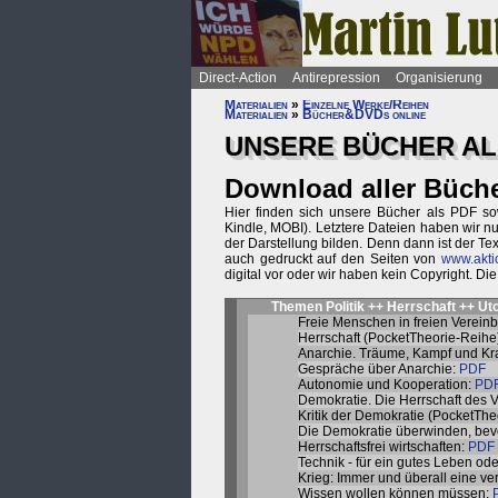
Direct-Action
Antirepression
Organisierung
Materialien
»
Einzelne Werke/Reihen
Materialien
»
Bücher&DVDs online
UNSERE BÜCHER AL
Download aller Büch
Hier finden sich unsere Bücher als PDF sow
Kindle, MOBI). Letztere Dateien haben wir n
der Darstellung bilden. Denn dann ist der Tex
auch gedruckt auf den Seiten von
www.akti
digital vor oder wir haben kein Copyright. Di
Themen Politik ++ Herrschaft ++ Uto
Freie Menschen in freien Verein
Herrschaft (PocketTheorie-Reihe
Anarchie. Träume, Kampf und Kr
Gespräche über Anarchie:
PDF
Autonomie und Kooperation:
PD
Demokratie. Die Herrschaft des 
Kritik der Demokratie (PocketThe
Die Demokratie überwinden, bevo
Herrschaftsfrei wirtschaften:
PDF
Technik - für ein gutes Leben ode
Krieg: Immer und überall eine v
Wissen wollen können müssen: