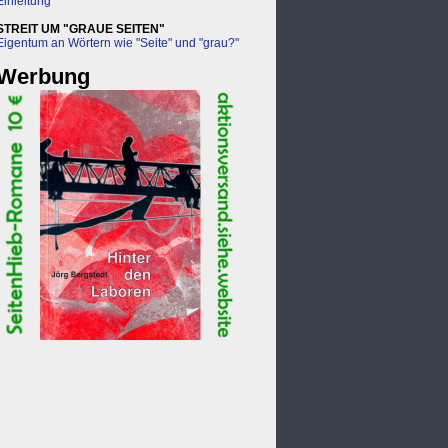
Einleitung
STREIT UM "GRAUE SEITEN"
Eigentum an Wörtern wie "Seite" und "grau?"
Werbung