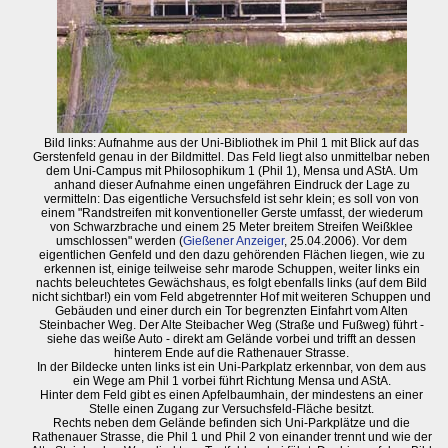
Bild links: Aufnahme aus der Uni-Bibliothek im Phil 1 mit Blick auf das
Gerstenfeld genau in der Bildmittel. Das Feld liegt also unmittelbar neben
dem Uni-Campus mit Philosophikum 1 (Phil 1), Mensa und AStA. Um
anhand dieser Aufnahme einen ungefähren Eindruck der Lage zu
vermitteln: Das eigentliche Versuchsfeld ist sehr klein; es soll von von
einem "Randstreifen mit konventioneller Gerste umfasst, der wiederum
von Schwarzbrache und einem 25 Meter breitem Streifen Weißklee
umschlossen" werden (
Gießener Anzeiger
, 25.04.2006). Vor dem
eigentlichen Genfeld und den dazu gehörenden Flächen liegen, wie zu
erkennen ist, einige teilweise sehr marode Schuppen, weiter links ein
nachts beleuchtetes Gewächshaus, es folgt ebenfalls links (auf dem Bild
nicht sichtbar!) ein vom Feld abgetrennter Hof mit weiteren Schuppen und
Gebäuden und einer durch ein Tor begrenzten Einfahrt vom Alten
Steinbacher Weg. Der Alte Steibacher Weg (Straße und Fußweg) führt -
siehe das weiße Auto - direkt am Gelände vorbei und trifft an dessen
hinterem Ende auf die Rathenauer Strasse.
In der Bildecke unten links ist ein Uni-Parkplatz erkennbar, von dem aus
ein Wege am Phil 1 vorbei führt Richtung Mensa und AStA.
Hinter dem Feld gibt es einen Apfelbaumhain, der mindestens an einer
Stelle einen Zugang zur Versuchsfeld-Fläche besitzt.
Rechts neben dem Gelände befinden sich Uni-Parkplätze und die
Rathenauer Strasse, die Phil 1 und Phil 2 von einander trennt und wie der