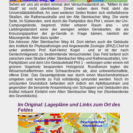
Sehen wir uns als ersten einmal den Versuchsstandort an. "Mitten in der
Stadt" ist nicht übertrieben. Direkt neben dem Feld steht die
Universitätsbibliothek. An zwei weiteren Seiten finden sich vielbefahrene
Straßen, die Rathenaustraße und der Alte Steinbacher Weg. Die vierte
Seite, im Südwesten, wird durch die Parkplätze des Phil I, einem der Uni-
Campusgelände, begrenzt. Voller urbaner Raum also - und
Lieblingsstandort einer der wenigen wilden Gerstearten, die als
Kreuzungspartner der gv-Gerste in Frage kämen, nämlich der
Mäusegerste. Aber dazu später ...
Die Adresse: Alter Steinbacher Weg 44. Dort stehen auch die Gebäude
des Instituts für Phytopathologie und Angewandte Zoologie (IPAZ).Chef ist
unter anderem Prof. Karl-Heinz Kogel - und er ist der nach
Gentechnikgesetz zu bestimmtende Versuchsleiter. Das Feld befand sich
zwischen zwei Straßen (Alter Steinbacher Weg und Rathenaustraße), Uni-
Parkplätzen und dem Uni-Gebäudetrakt Phil 1 - verborgen unter einem mit
grünem Vogelnetz bespannten Holzgerüst. Rundherum legten die
WissenschaftlerInnen eine Schwarzbrache ab, also unbewirtschaftete,
offene Erde. Das Gesamtgelände war durch einen Maschendrahtzaun
umgeben und konnte zu Fuß vollständig umrundet werden. Noch im
umzäunten Grundstück befanden sich östlich ein Apfelbaumhain und
gegenüber die benannte Ansammlung von Schuppen und Gebäuden des
Institut mitsamt Einfahrt vom Alten Steinbacher Weg her (Nordwestecke
des Grundstücks).
Im Original: Lagepläne und Links zum Ort des
Feldes