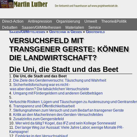
Direct-Action
Antirepression
Organisierung
Umwelt
Theorie&Politik
Debatten
Saasen/GI/Mittelhessen
Materialien
Service
Saasen/GI/Mittelhessen
»
Gentechnik in Gießen
»
Gerstenfeld
VERSUCHSFELD MIT
TRANSGENER GERSTE: KÖNNEN
DIE LANDWIRTSCHAFT?
Die Uni, die Stadt und das Beet
1.
Die Uni, die Stadt und das Beet
2.
Die Ziele des Gerstenversuchs: Täuschung und Wahrheit
3.
Sicherheitsforschung war es nicht -
was aber dann? Die tatsächlichen Versuchsziele
4.
Umgang mit Fördergeldern und anderen Geldbeträgen
5.
Vertuschte Risiken: Lügen und Täuschungen zu Auskreuzung und Gentransfer
6.
Transparenz und Öffentlichkeitsarbeit
7.
Stellungnahmen zum Versuch und zum Bedarf an transgener Gerste
8.
Kritik an den MacherInnen des Gersten-Versuchsfeldes
9.
Zusatzinfos zum Gengerstefeld
10.
Wer wird da tätig? Kogel, das IFZ und sein Kollege Sonnewald
11.
Der lange Weg zur Aussaat: Viele Jahre Labor, wenige Monate PR-
Kampagne!
12.
Einblicke in den Versuchsablauf