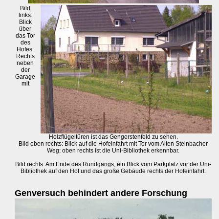
Bild
links:
Blick
über
das Tor
des
Hofes.
Rechts
neben
der
Garage
mit
Holzflügeltüren ist das Gengerstenfeld zu sehen.
Bild oben rechts: Blick auf die Hofeinfahrt mit Tor vom Alten Steinbacher
Weg; oben rechts ist die Uni-Bibliothek erkennbar.
Bild rechts: Am Ende des Rundgangs; ein Blick vom Parkplatz vor der Uni-
Bibliothek auf den Hof und das große Gebäude rechts der Hofeinfahrt.
Genversuch behindert andere Forschung