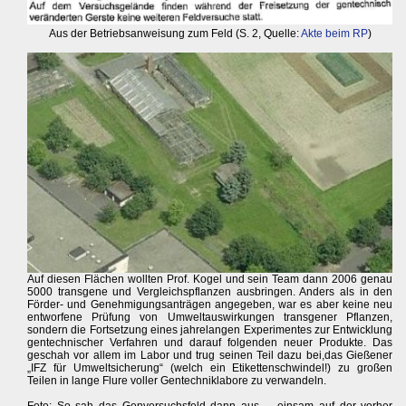
Aus der Betriebsanweisung zum Feld (S. 2, Quelle:
Akte beim RP
)
Auf diesen Flächen wollten Prof. Kogel und sein Team dann 2006 genau
5000 transgene und Vergleichspflanzen ausbringen. Anders als in den
Förder- und Genehmigungsanträgen angegeben, war es aber keine neu
entworfene Prüfung von Umweltauswirkungen transgener Pflanzen,
sondern die Fortsetzung eines jahrelangen Experimentes zur Entwicklung
gentechnischer Verfahren und darauf folgenden neuer Produkte. Das
geschah vor allem im Labor und trug seinen Teil dazu bei,das Gießener
„IFZ für Umweltsicherung“ (welch ein Etikettenschwindel!) zu großen
Teilen in lange Flure voller Gentechniklabore zu verwandeln.
Foto: So sah das Genversuchsfeld dann aus ... einsam auf der vorher