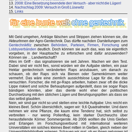
13.
2008: Eine Besetzung beendete den Versuch - aber nicht die Lügen!
14.
Nachschlag 2009: Versuch in Groß Lüsewitz
15.
Links
Mit Geld umgehen, Anträge fälschen und Strippen ziehen können sie, die
AkteurInnen der Agro-Gentechnik. Das dürfte nachden Darstellungen zum
Gentechnikfilz
zwischen
Behörden
,
Parteien
,
Firmen
,
Forschung
und
Lobbyverbänden
deutlich. Doch können sie auch das, was sie eigentlich
vorgeben, in der Hauptsache zu erforschen und dafür anzuwenden?
Können sie ... Landwirtschaft?
Alles im Griff - das signalisieren sie seit Jahren. Machen wir den Test.
Dabei sind wir nicht fies, sonst würden wir die Aufgabe stellen, ein paar
Hektar gentechnisch veränderten Raps anzubauen, um danach zu
schauen, ob der Raps sich via Bienen oder Samenkörnern weiter
vermehrt. Das wäre eine ziemlich aussichtslose Lage für die, die das
versuchten. Forscher, die mit gv-Raps arbeiten, haben zwar oft die dicke
Lippe riskiert und solche Behauptungen aufgestellt, dass sie sogar Raps
bändigen könnten, aber das diente wohl eher der politischen
Durchsetzung mit den üblichen Lügen und Beruhigungspillen als dass sie
das selbst glaubten.
Nein, wir sind gar nicht so und stellen eine leichte Aufgabe: Uns reicht ein
kleines Beet. Schön übersichtlich, sagen wir: 9,6 Quadratmeter. Und dann
nehmen wir eine Pflanze, die kaum eine Tendenz hat, sich selbst zu
verbreiten - nur wenig Pollenflug, kein starker Durchwuchs über
herausfallende Körner. Sommergerste. Ab 2006 wollten die Unis Gießen
und Erlangen im Forschungsverbund mit international weiteren
Universitäten ein solches kleines Beet mitten in Gießen, gleich neben der
Universitätsbibliothek anlegen. Schauen wir mal, ob es ihnen gelungen ist