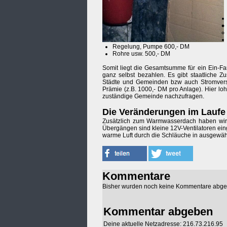
Regelung, Pumpe 600,- DM
Rohre usw. 500,- DM
Somit liegt die Gesamtsumme für ein Ein-F
ganz selbst bezahlen. Es gibt staatliche 
Städte und Gemeinden bzw auch Stromverso
Prämie (z.B. 1000,- DM pro Anlage). Hier lo
zuständige Gemeinde nachzufragen.
Die Veränderungen im Laufe 
Zusätzlich zum Warmwasserdach haben wir 
Übergängen sind kleine 12V-Ventilatoren ei
warme Luft durch die Schläuche in ausgewähl
Kommentare
Bisher wurden noch keine Kommentare abg
Kommentar abgeben
Deine aktuelle Netzadresse: 216.73.216.95