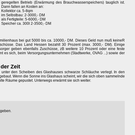
geregelten Betrieb (Erwärmung des Brauchwasserspeichers) tauglich ist.
Dann fallen an Kosten an:
Kollektor ca. 5-8qm
im Selbstbau: 2-3000,- DM
als Fertigteile: 5-6000,- DM
Speicher ca. 300l 2-3500,- DM
amilienhaus bei gut 5000 bis ca. 10000,- DM. Dieses Geld nun muß keineR
Zuschüsse. Das Land Hessen bezahlt 30 Prozent (max. 3000,- DM). Einige
rger geben ebenfalls Zuschüsse, zB weitere 10 Prozent oder eine feste
hnt es sich, beim Versorgungsunternehmen (Stadtwerke, OVAG ...) sowie der
der Zeit
unter den Scheiben des Glashauses schwarze Schläuche verlegt. In den
ngebaut. Wenn die Sonne ins Glashaus scheint, wir die sich oben sammelnde
te Räume gepustet. Unterwegs erwärmt sie sich weiter.
egeben.