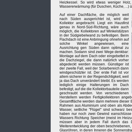
Heizkessel. So wird etwas weniger Holz
Wassererwärmung (für Duschen, Küche, ...) ü
Auf einer Dachfläche, die möglich weit
nach Süden ausgerichtet ist, wird der
Kollektor angebracht. Liegt ein Hausfirst
genau in Nord-Süd-Richtung, wäre auch
möglich, die Kollektoren auf Winkelstützen
in der Südgiebelwand zu befestigen. Beim
Flachdach ist eine Anbringung ohnehin auf
solche Winkel angewiesen, eine
Ausrichtung gen Süden dann optimal zu
machen. Sodann sind zwei Wege denkbar:
Montage auf dem Dach oder eingebettet in
die Dachziegel, die dann natürlich vorher
abgedeckt werden müssen. Günstiger ist
der zweite Fall, weil der Solarbereich dann
windgeschützter ist. Der erste Fall ist vor
allem sicherer in der Regendichtigkeit, weil
ja das Dach unverändert bleibt. Es werden
lediglich einige Halterungen im Dach
befestigt, auf die die Kollektorbauteile dann
geschraubt werden. Von verschiedenen
Herstellern werden Fertigkollektoren ange
Gesamtfläche werden dann mehrere dieser Ba
Rahmen aus Aluminium und oben als Abdeckun
Wasser, seitliche "Flügel" sind schwarz be
haben nur noch zwei Gewind eanschlüsse 
Wassers Richtung Speicher (meist im Heiz
müssen aber in jedem Fall durch das Da
Weiterentwicklung der oben beschriebenen, 
Glasröhren, in deren Inneren die Sonnenstrah