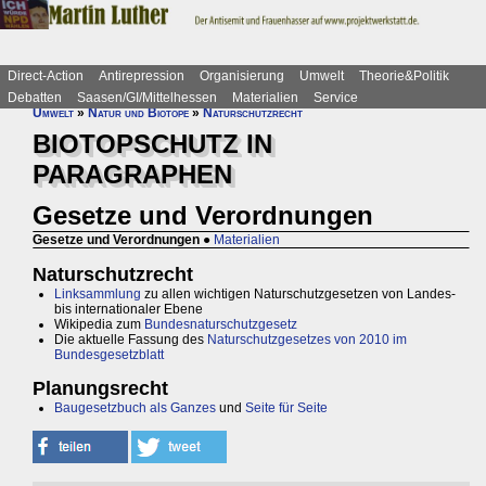
Direct-Action
Antirepression
Organisierung
Umwelt
Theorie&Politik
Debatten
Saasen/GI/Mittelhessen
Materialien
Service
Umwelt
»
Natur und Biotope
»
Naturschutzrecht
BIOTOPSCHUTZ IN
PARAGRAPHEN
Gesetze und Verordnungen
Gesetze und Verordnungen
●
Materialien
Naturschutzrecht
Linksammlung
zu allen wichtigen Naturschutzgesetzen von Landes-
bis internationaler Ebene
Wikipedia zum
Bundesnaturschutzgesetz
Die aktuelle Fassung des
Naturschutzgesetzes von 2010 im
Bundesgesetzblatt
Planungsrecht
Baugesetzbuch als Ganzes
und
Seite für Seite