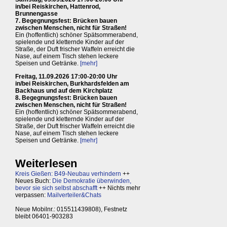
in/bei Reiskirchen, Hattenrod,
Brunnengasse
7. Begegnungsfest: Brücken bauen
zwischen Menschen, nicht für Straßen!
Ein (hoffentlich) schöner Spätsommerabend,
spielende und kletternde Kinder auf der
Straße, der Duft frischer Waffeln erreicht die
Nase, auf einem Tisch stehen leckere
Speisen und Getränke.
[mehr]
Freitag, 11.09.2026 17:00-20:00 Uhr
in/bei Reiskirchen, Burkhardsfelden am
Backhaus und auf dem Kirchplatz
8. Begegnungsfest: Brücken bauen
zwischen Menschen, nicht für Straßen!
Ein (hoffentlich) schöner Spätsommerabend,
spielende und kletternde Kinder auf der
Straße, der Duft frischer Waffeln erreicht die
Nase, auf einem Tisch stehen leckere
Speisen und Getränke.
[mehr]
Weiterlesen
Kreis Gießen: B49-Neubau verhindern
++
Neues Buch:
Die Demokratie überwinden,
bevor sie sich selbst abschafft
++ Nichts mehr
verpassen:
Mailverteiler&Chats
Neue Mobilnr.: 015511439808), Festnetz
bleibt 06401-903283