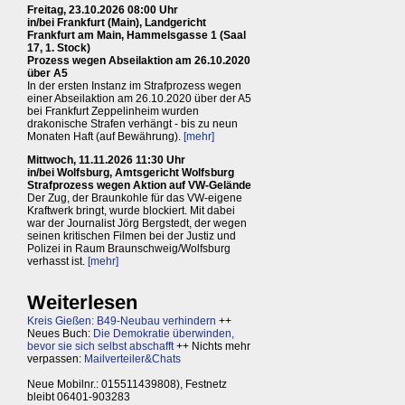
Freitag, 23.10.2026 08:00 Uhr
in/bei Frankfurt (Main), Landgericht
Frankfurt am Main, Hammelsgasse 1 (Saal
17, 1. Stock)
Prozess wegen Abseilaktion am 26.10.2020
über A5
In der ersten Instanz im Strafprozess wegen
einer Abseilaktion am 26.10.2020 über der A5
bei Frankfurt Zeppelinheim wurden
drakonische Strafen verhängt - bis zu neun
Monaten Haft (auf Bewährung).
[mehr]
Mittwoch, 11.11.2026 11:30 Uhr
in/bei Wolfsburg, Amtsgericht Wolfsburg
Strafprozess wegen Aktion auf VW-Gelände
Der Zug, der Braunkohle für das VW-eigene
Kraftwerk bringt, wurde blockiert. Mit dabei
war der Journalist Jörg Bergstedt, der wegen
seinen kritischen Filmen bei der Justiz und
Polizei in Raum Braunschweig/Wolfsburg
verhasst ist.
[mehr]
Weiterlesen
Kreis Gießen: B49-Neubau verhindern
++
Neues Buch:
Die Demokratie überwinden,
bevor sie sich selbst abschafft
++ Nichts mehr
verpassen:
Mailverteiler&Chats
Neue Mobilnr.: 015511439808), Festnetz
bleibt 06401-903283