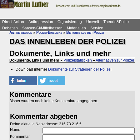
Direct-Action
Antirepression
Organisierung
Umwelt
Theorie&Politik
Debatten
Saasen/GI/Mittelhessen
Materialien
Service
Antirepression
»
Polizei-Einblicke
»
Berichte aus der Polizei
DAS INNENLEBEN DER POLIZEI
Dokumente, Links und mehr
Dokumente, Links und mehr
●
Polizeistatistiken
●
Alternativen zur Polizei
Download interner
Dokumente zur Strategien der Polizei
Kommentare
Bisher wurden noch keine Kommentare abgegeben.
Kommentar abgeben
Deine aktuelle Netzadresse: 216.73.216.5
Name
Kommentar