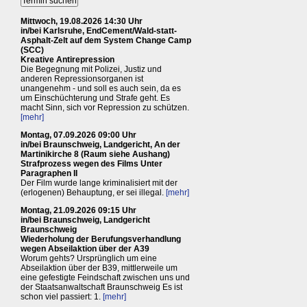
Mittwoch, 19.08.2026 14:30 Uhr
in/bei Karlsruhe, EndCement/Wald-statt-
Asphalt-Zelt auf dem System Change Camp
(SCC)
Kreative Antirepression
Die Begegnung mit Polizei, Justiz und
anderen Repressionsorganen ist
unangenehm - und soll es auch sein, da es
um Einschüchterung und Strafe geht. Es
macht Sinn, sich vor Repression zu schützen.
[mehr]
Montag, 07.09.2026 09:00 Uhr
in/bei Braunschweig, Landgericht, An der
Martinikirche 8 (Raum siehe Aushang)
Strafprozess wegen des Films Unter
Paragraphen II
Der Film wurde lange kriminalisiert mit der
(erlogenen) Behauptung, er sei illegal.
[mehr]
Montag, 21.09.2026 09:15 Uhr
in/bei Braunschweig, Landgericht
Braunschweig
Wiederholung der Berufungsverhandlung
wegen Abseilaktion über der A39
Worum gehts? Ursprünglich um eine
Abseilaktion über der B39, mittlerweile um
eine gefestigte Feindschaft zwischen uns und
der Staatsanwaltschaft Braunschweig Es ist
schon viel passiert: 1.
[mehr]