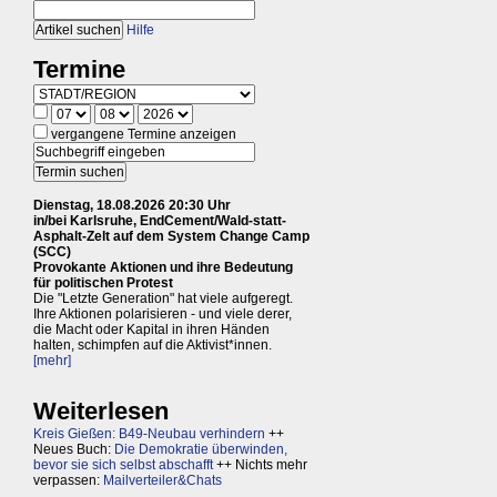
Hilfe
Termine
vergangene Termine anzeigen
Dienstag, 18.08.2026 20:30 Uhr
in/bei Karlsruhe, EndCement/Wald-statt-
Asphalt-Zelt auf dem System Change Camp
(SCC)
Provokante Aktionen und ihre Bedeutung
für politischen Protest
Die "Letzte Generation" hat viele aufgeregt.
Ihre Aktionen polarisieren - und viele derer,
die Macht oder Kapital in ihren Händen
halten, schimpfen auf die Aktivist*innen.
[mehr]
Weiterlesen
Kreis Gießen: B49-Neubau verhindern
++
Neues Buch:
Die Demokratie überwinden,
bevor sie sich selbst abschafft
++ Nichts mehr
verpassen:
Mailverteiler&Chats