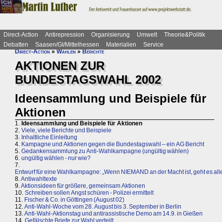
Direct-Action
Antirepression
Organisierung
Umwelt
Theorie&Politik
Debatten
Saasen/GI/Mittelhessen
Materialien
Service
Direct-Action
»
Wahlen
»
Berichte
AKTIONEN ZUR
BUNDESTAGSWAHL 2002
Ideensammlung und Beispiele für
Aktionen
1.
Ideensammlung und Beispiele für Aktionen
2.
Viele, viele Berichte und Beispiele
3.
Inhaltliche Einleitung
4.
Kampagne und Aktionen gegen die Bundestagswahl – ein AG Bericht
5.
Gedankensammlung zu Anti-Wahlkampagne (ungültig wählen)
6.
ungültig wählen - nur wie?
7.
Entwurf für eine Wahlkampagne: „Wenn NIEMAND an der Macht ist, geht es alle
8.
Antiwahltexte
9.
Aktionsideen für größere, gemeinsam Aktionen
10.
Schreiben sollen Angst schüren - Polizei ermittelt
11.
Fischer & Co. in Göttingen (August 02)
12.
Anti-Wahl-Woche vom 28. August bis 3. September in Berlin
13.
Anti-Wahl-Aktionstag und antirassistische Demo am 14.9. in Gießen
14.
Gefälschte Briefe zur Wahl verteilt