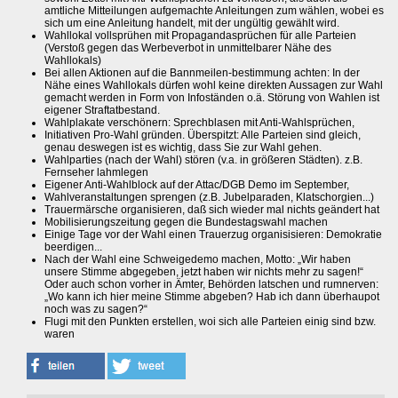
amtliche Mitteilungen aufgemachte Anleitungen zum wählen, wobei es
sich um eine Anleitung handelt, mit der ungültig gewählt wird.
Wahllokal vollsprühen mit Propagandasprüchen für alle Parteien
(Verstoß gegen das Werbeverbot in unmittelbarer Nähe des
Wahllokals)
Bei allen Aktionen auf die Bannmeilen-bestimmung achten: In der
Nähe eines Wahllokals dürfen wohl keine direkten Aussagen zur Wahl
gemacht werden in Form von Infoständen o.ä. Störung von Wahlen ist
eigener Straftatbestand.
Wahlplakate verschönern: Sprechblasen mit Anti-Wahlsprüchen,
Initiativen Pro-Wahl gründen. Überspitzt: Alle Parteien sind gleich,
genau deswegen ist es wichtig, dass Sie zur Wahl gehen.
Wahlparties (nach der Wahl) stören (v.a. in größeren Städten). z.B.
Fernseher lahmlegen
Eigener Anti-Wahlblock auf der Attac/DGB Demo im September,
Wahlveranstaltungen sprengen (z.B. Jubelparaden, Klatschorgien...)
Trauermärsche organisieren, daß sich wieder mal nichts geändert hat
Mobilisierungszeitung gegen die Bundestagswahl machen
Einige Tage vor der Wahl einen Trauerzug organisisieren: Demokratie
beerdigen...
Nach der Wahl eine Schweigedemo machen, Motto: „Wir haben
unsere Stimme abgegeben, jetzt haben wir nichts mehr zu sagen!“
Oder auch schon vorher in Ämter, Behörden latschen und rumnerven:
„Wo kann ich hier meine Stimme abgeben? Hab ich dann überhaupot
noch was zu sagen?“
Flugi mit den Punkten erstellen, woi sich alle Parteien einig sind bzw.
waren