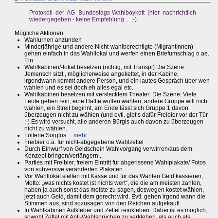
Protokoll der AG Bundestags-Wahlboykott (hier nachrichtlich
wiedergegeben - keine Empfehlung ... ;-)
Mögliche Aktionen:
Wahlurnen anzünden
Minderjährige und andere Nicht-wahlberechtigte (MigrantInnen)
gehen einfach in das Wahllokal und werfen einen Briefumschlag o ae.
Ein.
Wahlkabinen/-lokal besetzen (richtig, mit Transpi) Die Szene:
Jemensch sitzt , möglicherweise angekettet, in der Kabine,
irgendwann kommt andere Person, und ein lautes Gespräch über wen
wählen und es sei doch eh alles egal etc.
Wahlkabinen besetzen mit verstecktem Theater: Die Szene: Viele
Leute gehen rein, eine Hälfte wollen wählen, andere Gruppe will nicht
wählen, ein Streit beginnt, am Ende lässt sich Gruppe 1 davon
überzeugen nicht zu wählen (und evtl. gibt‘s dafür Freibier vor der Tür
;-) Es wird versucht, alle anderen Bürgis auch davon zu überzeugen
nicht zu wählen.
Lotterie Sorglos ...
mehr ...
Freibier o.ä. für nicht-abgegebene Wahlzettel
Durch Einwurf von Geldschein Wahlvorgang verwirren/aus dem
Konzept bringen/verlängern...
Parties mit Freibier, freiem Eintritt für abgerissene Wahlplakate/ Fotos
von subversive veränderten Plakaten
Vor Wahllokal stellen mit Kasse und für das Wählen Geld kassieren,
Motto: „was nichts kostet ist nichts wert“, die die am meisten zahlen,
haben ja auch sonst das meiste zu sagen, deswegen kostet wählen,
jetzt auch Geld, damit dem gerecht wird. Evtl. gehen irgend wann die
Stimmen aus, sind sozusagen von den Reichen aufgekauft.
In Wahlkabinen Aufkleber und Zettel reinkleben. Dabei ist es möglich,
sowohl Zettel mit Anti-Wahlsprüchen zu verkleben, als auch als