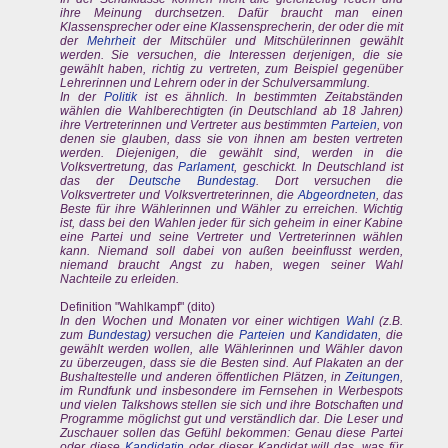
ihre Meinung durchsetzen. Dafür braucht man einen
Klassensprecher oder eine Klassensprecherin, der oder die mit
der
Mehrheit
der Mitschüler und Mitschülerinnen gewählt
werden. Sie versuchen, die Interessen derjenigen, die sie
gewählt haben, richtig zu vertreten, zum Beispiel gegenüber
Lehrerinnen und Lehrern oder in der Schulversammlung.
In der
Politik
ist es ähnlich. In bestimmten Zeitabständen
wählen die Wahlberechtigten (in Deutschland ab 18 Jahren)
ihre Vertreterinnen und Vertreter aus bestimmten
Parteien
, von
denen sie glauben, dass sie von ihnen am besten vertreten
werden. Diejenigen, die gewählt sind, werden in die
Volksvertretung, das
Parlament
, geschickt. In Deutschland ist
das der
Deutsche Bundestag
. Dort versuchen die
Volksvertreter und Volksvertreterinnen, die
Abgeordneten
, das
Beste für ihre Wählerinnen und Wähler zu erreichen. Wichtig
ist, dass bei den Wahlen jeder für sich geheim in einer Kabine
eine Partei und seine Vertreter und Vertreterinnen wählen
kann. Niemand soll dabei von außen beeinflusst werden,
niemand braucht Angst zu haben, wegen seiner Wahl
Nachteile zu erleiden.
Definition "Wahlkampf" (dito)
In den Wochen und Monaten vor einer wichtigen
Wahl
(z.B.
zum
Bundestag
) versuchen die
Parteien
und
Kandidaten
, die
gewählt werden wollen, alle Wählerinnen und Wähler davon
zu überzeugen, dass sie die Besten sind. Auf Plakaten an der
Bushaltestelle und anderen öffentlichen Plätzen, in
Zeitungen
,
im Rundfunk und insbesondere im Fernsehen in Werbespots
und vielen Talkshows stellen sie sich und ihre Botschaften und
Programme möglichst gut und verständlich dar. Die Leser und
Zuschauer sollen das Gefühl bekommen: Genau diese Partei
oder diese
Kandidatin
oder dieser Kandidat will das, was für