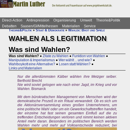
Direct-Action
Antirepression
Organisierung
Umwelt
Theorie&Politik
Debatten
Saasen/GI/Mittelhessen
Materialien
Service
Theorie&Politik
»
Staat & Demokratie
»
Wahlen: Brot und Spiele
WAHLEN ALS LEGITIMATION
Was sind Wahlen?
Was sind Wahlen?
●
Zitate zu Wahlen
●
Funktion von Wahlen
●
Manipulation & Imperialismus
●
Wer wählt ... und wie?
●
Wahlboykott eine Alternative?
●
Losen statt Wählen?
●
Links und Materialien
Nur die allerdümmsten Kälber wählen ihre Metzger selber.
Berthold Brecht
Nie wird soviel gelogen wie nach einer Jagd, im Krieg und vor
Wahlen.
Bismarck
Mit dem bürokratischen Management von Menschen wird der
demokratische Prozeß in ein Ritual verwandelt. Ob es sich um
die Aktionärsversammlung eines großen Unternehmens, um
eine politische Wahl oder um ein Gewerkschaftstreffen handelt,
der einzelne hat fast seinen gesamten Einfluß auf die zu
treffenden Entscheidungen verloren und nimmt keinen aktiven
Anteil mehr daran. Besonders im politischen Bereich werden
Wahlen mehr und mehr auf
Volksentscheide reduziert, bei