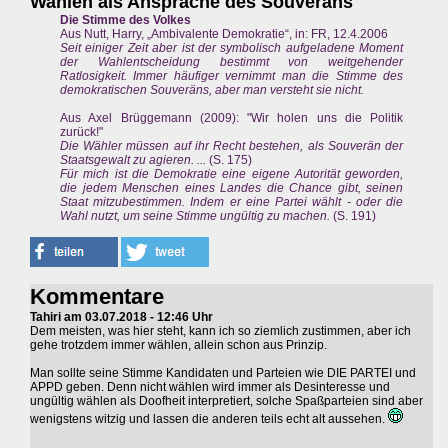
Wahlen als Ansprache des Souveräns
Die Stimme des Volkes
Aus Nutt, Harry, „Ambivalente Demokratie“, in: FR, 12.4.2006
Seit einiger Zeit aber ist der symbolisch aufgeladene Moment
der Wahlentscheidung bestimmt von weitgehender
Ratlosigkeit. Immer häufiger vernimmt man die Stimme des
demokratischen Souveräns, aber man versteht sie nicht.
Aus Axel Brüggemann (2009): "Wir holen uns die Politik
zurück!"
Die Wähler müssen auf ihr Recht bestehen, als Souverän der
Staatsgewalt zu agieren. ...
(S. 175)
Für mich ist die Demokratie eine eigene Autorität geworden,
die jedem Menschen eines Landes die Chance gibt, seinen
Staat mitzubestimmen. Indem er eine Partei wählt - oder die
Wahl nutzt, um seine Stimme ungültig zu machen.
(S. 191)
Kommentare
Tahiri am 03.07.2018 - 12:46 Uhr
Dem meisten, was hier steht, kann ich so ziemlich zustimmen, aber ich
gehe trotzdem immer wählen, allein schon aus Prinzip.
Man sollte seine Stimme Kandidaten und Parteien wie DIE PARTEI und
APPD geben. Denn nicht wählen wird immer als Desinteresse und
ungültig wählen als Doofheit interpretiert, solche Spaßparteien sind aber
wenigstens witzig und lassen die anderen teils echt alt aussehen.