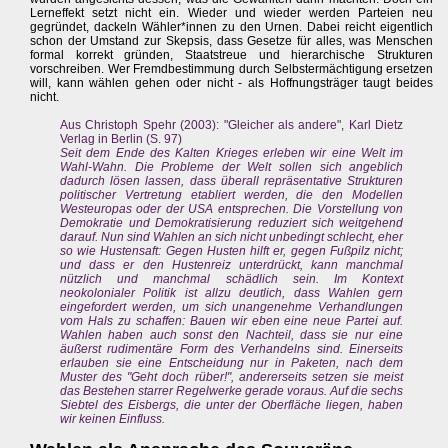
Lerneffekt setzt nicht ein. Wieder und wieder werden Parteien neu
gegründet, dackeln Wähler*innen zu den Urnen. Dabei reicht eigentlich
schon der Umstand zur Skepsis, dass Gesetze für alles, was Menschen
formal korrekt gründen, Staatstreue und hierarchische Strukturen
vorschreiben. Wer Fremdbestimmung durch Selbstermächtigung ersetzen
will, kann wählen gehen oder nicht - als Hoffnungsträger taugt beides
nicht.
Aus Christoph Spehr (2003): "Gleicher als andere", Karl Dietz
Verlag in Berlin (S. 97)
Seit dem Ende des Kalten Krieges erleben wir eine Welt im
Wahl-Wahn. Die Probleme der Welt sollen sich angeblich
dadurch lösen lassen, dass überall repräsentative Strukturen
politischer Vertretung etabliert werden, die den Modellen
Westeuropas oder der USA entsprechen. Die Vorstellung von
Demokratie und Demokratisierung reduziert sich weitgehend
darauf. Nun sind Wahlen an sich nicht unbedingt schlecht, eher
so wie Hustensaft: Gegen Husten hilft er, gegen Fußpilz nicht;
und dass er den Hustenreiz unterdrückt, kann manchmal
nützlich und manchmal schädlich sein. Im Kontext
neokolonialer Politik ist allzu deutlich, dass Wahlen gern
eingefordert werden, um sich unangenehme Verhandlungen
vom Hals zu schaffen: Bauen wir eben eine neue Partei auf.
Wahlen haben auch sonst den Nachteil, dass sie nur eine
äußerst rudimentäre Form des Verhandelns sind. Einerseits
erlauben sie eine Entscheidung nur in Paketen, nach dem
Muster des "Geht doch rüber!", andererseits setzen sie meist
das Bestehen starrer Regelwerke gerade voraus. Auf die sechs
Siebtel des Eisbergs, die unter der Oberfläche liegen, haben
wir keinen Einfluss.