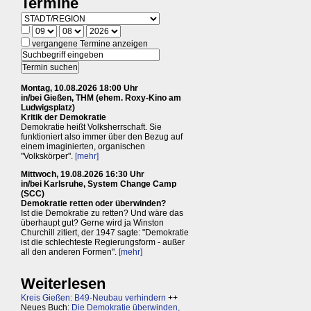
Termine
vergangene Termine anzeigen
Montag, 10.08.2026 18:00 Uhr
in/bei Gießen, THM (ehem. Roxy-Kino am
Ludwigsplatz)
Kritik der Demokratie
Demokratie heißt Volksherrschaft. Sie
funktioniert also immer über den Bezug auf
einem imaginierten, organischen
"Volkskörper".
[mehr]
Mittwoch, 19.08.2026 16:30 Uhr
in/bei Karlsruhe, System Change Camp
(SCC)
Demokratie retten oder überwinden?
Ist die Demokratie zu retten? Und wäre das
überhaupt gut? Gerne wird ja Winston
Churchill zitiert, der 1947 sagte: "Demokratie
ist die schlechteste Regierungsform - außer
all den anderen Formen".
[mehr]
Weiterlesen
Kreis Gießen: B49-Neubau verhindern
++
Neues Buch:
Die Demokratie überwinden,