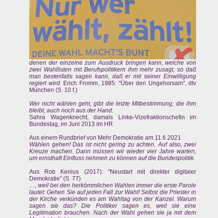
denen der einzelne zum Ausdruck bringen kann, welche von
zwei Wahllisten mit Berufspolitikern ihm mehr zusagt, so daß
man bestenfalls sagen kann, daß er mit seiner Einwilligung
regiert wird.
Erich Fromm, 1985: "Über den Ungehorsam", dtv
München (S. 10 f.)
Wer nicht wählen geht, gibt die letzte Mitbestimmung, die ihm
bleibt, auch noch aus der Hand.
Sahra Wagenknecht, damals Linke-Vizefraktionschefin im
Bundestag, im Juni 2013 im HR
Aus einem Rundbrief von Mehr Demokratie am 11.6.2021
Wählen gehen! Das ist nicht gering zu achten. Auf also, zwei
Kreuze machen. Dann müssen wir wieder vier Jahre warten,
um ernsthaft Einfluss nehmen zu können auf die Bundespolitik.
Aus Rob Kenius (2017): "Neustart mit direkter digitaler
Demokratie" (S. 77)
…, weil bei den herkömmlichen Wahlen immer die erste Parole
lautet: Gehen Sie auf jeden Fall zur Wahl! Selbst die Priester in
der Kirche verkünden es am Wahltag von der Kanzel. Warum
sagen sie das? Die Politiker sagen es, weil sie eine
Legitimation brauchen. Nach der Wahl gehen sie ja mit dem