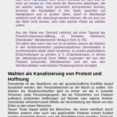
mich am besten ist. Und damit die Menschen diejenigen, die
sie wählen sollen, noch persönlich kennenlernen können,
kommen die Kandidaten in ihre Stadt, sprechen auf
Marktplätzen und in großen Sälen, damit im Wahlkampf
vielleicht noch die überzeugt werden können, die bis kurz vor
der Wahl nicht wissen, wen oder welche Partei sie wählen
sollen.
Aus der Rede von Gerhard Leibholz auf einer Tagung der
Friedrich-Naumann-Stiftung, in: "Parteien, Wahlrecht,
Demokratie", Westdeutscher Verlag in Köln (S. 55)
Vor allem aber kann man nur so verstehen, warum die Wahlen
in den funktionierenden parteienstaatlichen Demokratien in
zunehmendem Maße dahin tendieren, zu echten plebiszitären
Entscheidungen zu werden, d. h. Entscheidungen, in denen
die Aktivbürgerschaft ihren Willen zugunsten der von den
Parteien benannten Wahlbewerber und der von den
Wahlkandidaten unterstützten Parteiprogramme kundgibt.
Wahlen als Kanalisierung von Protest und
Hoffnung
Demokratie ist die Staatsform, bei der gesellschaftliche Konflikte darauf
kanalisiert werden, den Personalwechsel an der Macht zu wollen. Von
Wahlen bis Straßenschlachten geht es immer um die in konkrete
Personen (oder Personengruppen, die als FührerInnen von Parteien
auftreten) projizierten Hoffnungen auf Wandel oder eigene Vorteile.
Demokratie verhindert damit effektiv die Verschiebung der Macht von den
Eliten zu den vielen Menschen.
Dieser Tricks klappt selbst bei Menschen, die schon mehrfach durch
Wählen anderer oder auch neu gegründeter Parteien schwer frustiert
wurden angesichts dessen, was die Gewählten dann machten. Doch ein