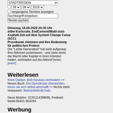
vergangene Termine anzeigen
Dienstag, 18.08.2026 20:30 Uhr
in/bei Karlsruhe, EndCement/Wald-statt-
Asphalt-Zelt auf dem System Change Camp
(SCC)
Provokante Aktionen und ihre Bedeutung
für politischen Protest
Die "Letzte Generation" hat viele aufgeregt.
Ihre Aktionen polarisieren - und viele derer,
die Macht oder Kapital in ihren Händen
halten, schimpfen auf die Aktivist*innen.
[mehr]
Weiterlesen
Kreis Gießen: B49-Neubau verhindern
++
Neues Buch:
Die Demokratie überwinden,
bevor sie sich selbst abschafft
++ Nichts mehr
verpassen:
Mailverteiler&Chats
Neue Mobilnr.: 015511439808), Festnetz
bleibt 06401-903283
Werbung