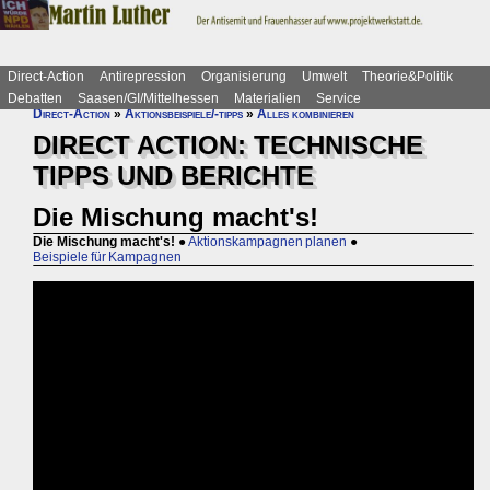
Direct-Action
Antirepression
Organisierung
Umwelt
Theorie&Politik
Debatten
Saasen/GI/Mittelhessen
Materialien
Service
Direct-Action
»
Aktionsbeispiele/-tipps
»
Alles kombinieren
DIRECT ACTION: TECHNISCHE
TIPPS UND BERICHTE
Die Mischung macht's!
Die Mischung macht's!
●
Aktionskampagnen planen
●
Beispiele für Kampagnen