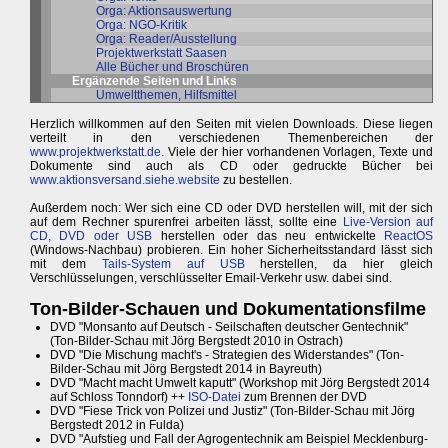
Orga: Aktionsauswertung
Orga: NGO-Kritik
Orga: Reader/Ausstellung
Projektwerkstatt Saasen
Alle Bücher und Broschüren
Ergänzende Seiten und Links
Umweltthemen, Hilfsmittel
Herzlich willkommen auf den Seiten mit vielen Downloads. Diese liegen
verteilt in den verschiedenen Themenbereichen der
www.projektwerkstatt.de
. Viele der hier vorhandenen Vorlagen, Texte und
Dokumente sind auch als CD oder gedruckte Bücher bei
www.aktionsversand.siehe.website
zu bestellen.
Außerdem noch: Wer sich eine CD oder DVD herstellen will, mit der sich
auf dem Rechner spurenfrei arbeiten lässt, sollte eine
Live-Version auf
CD, DVD oder USB
herstellen oder das neu entwickelte
ReactOS
(Windows-Nachbau) probieren. Ein hoher Sicherheitsstandard lässt sich
mit dem
Tails-System auf USB
herstellen, da hier gleich
Verschlüsselungen, verschlüsselter Email-Verkehr usw. dabei sind.
Ton-Bilder-Schauen und Dokumentationsfilme
DVD "Monsanto auf Deutsch - Seilschaften deutscher Gentechnik"
(Ton-Bilder-Schau mit Jörg Bergstedt 2010 in Ostrach)
DVD "Die Mischung macht's - Strategien des Widerstandes" (Ton-
Bilder-Schau mit Jörg Bergstedt 2014 in Bayreuth)
DVD "Macht macht Umwelt kaputt" (Workshop mit Jörg Bergstedt 2014
auf Schloss Tonndorf) ++
ISO-Datei
zum Brennen der DVD
DVD "Fiese Trick von Polizei und Justiz" (Ton-Bilder-Schau mit Jörg
Bergstedt 2012 in Fulda)
DVD "Aufstieg und Fall der Agrogentechnik am Beispiel Mecklenburg-