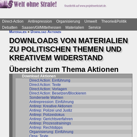
Direct-Action
Antirepression
Organisierung
Umwelt
Theorie&Politik
Debatten
Saasen/GI/Mittelhessen
Materialien
Service
Materialien
»
Download Aktionen
DOWNLOADS VON MATERIALIEN
ZU POLITISCHEN THEMEN UND
KREATIVEM WIDERSTAND
Übersicht zum Thema Aktionen
Download Aktionen
Direct Action: Einführung
Direct Action: Texte
Direct Action: Vorlagen
Direct Action: Besetzen/Blockieren
Sonderseite Wahlen
Antirepression: Einführung
Antirep: Kreative Aktionen
Antirep: Polizei und Justiz
Antirep: Polizeidokus
Antirep: Gerichtsverfahren
Antirep: Prozesstrainings
Antirep: Rechtstipps
Organisierung: Einführung
Orga: Texte