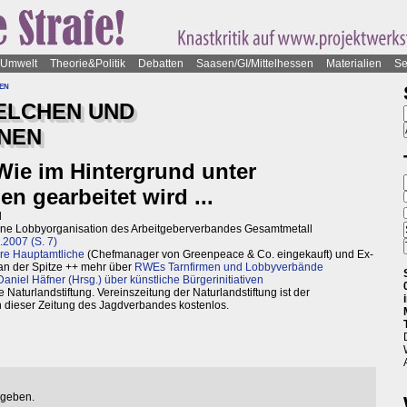
Umwelt
Theorie&Politik
Debatten
Saasen/GI/Mittelhessen
Materialien
Se
en
ELCHEN UND
NEN
Wie im Hintergrund unter
n gearbeitet wird ...
l
- eine Lobbyorganisation des Arbeitgeberverbandes Gesamtmetall
.2007 (S. 7)
ure Hauptamtliche
(Chefmanager von Greenpeace & Co. eingekauft) und Ex-
an der Spitze ++ mehr über
RWEs Tarnfirmen und Lobbyverbände
aniel Häfner (Hrsg.) über künstliche Bürgerinitiativen
aturlandstiftung. Vereinszeitung der Naturlandstiftung ist der
 dieser Zeitung des Jagdverbandes kostenlos.
egeben.