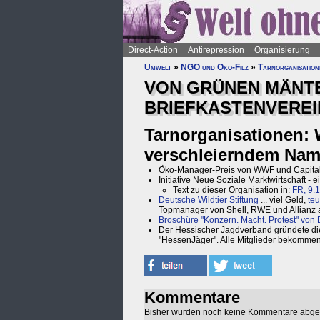
Direct-Action
Antirepression
Organisierung
Umwelt
»
NGO und Öko-Filz
»
Tarnorganisation
VON GRÜNEN MÄNT
BRIEFKASTENVEREI
Tarnorganisationen: 
verschleierndem Name
Öko-Manager-Preis von WWF und Capita
Initiative Neue Soziale Marktwirtschaft 
Text zu dieser Organisation in:
FR, 9.1
Deutsche Wildtier Stiftung
... viel Geld,
te
Topmanager von Shell, RWE und Allianz 
Broschüre "Konzern. Macht. Protest" von D
Der Hessischer Jagdverband gründete die N
"HessenJäger". Alle Mitglieder bekommen
Kommentare
Bisher wurden noch keine Kommentare abg