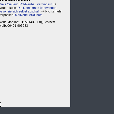
Kreis Gießen: B49-Neubau verhindern
++
Neues Buch:
Die Demokratie überwinden,
bevor sie sich selbst abschafft
++ Nichts mehr
verpassen:
Mailverteiler&Chats
Neue Mobilnr.: 015511439808), Festnetz
bleibt 06401-903283