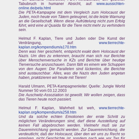
Tabubruch in humaner Absicht, auf:
www.aussichten-
online.de/peta.html
Die PETA-Kampagne mit dem Vergleich zum Holocaust der
Juden, noch heute von Tätern geleugnet, ist die letzte Warnung
an die Gesellschaft. Wenn diese Aufrüttelung nicht zum Erfolg
führt, wird eine al Quaida für die Tiere nicht mehr zu verhindern
sein.
Helmut F. Kaplan, Tiere und Juden oder Die Kunst der
Verdrängung, auf:
www.tierrechte-
kaplan.org/kompendium/a170.htm
Denn was hier geschieht, entspricht exakt dem Holocaust der
Nazis. Um dies zu erkennen, braucht man sich nur Berichte
über Menschenversuche in KZs und Berichte über heutige
Tierversuche anzuschauen. Dann fällt es einem wie Schuppen
von den Augen: Die Parallelen sind lückenlos, die Berichte
sind austauschbar. Alles, was die Nazis den Juden angetan
haben, praktizieren wir heute mit Tieren!
Harald Ulmann, PETA-Kampagnenleiter. Quelle: Jungle World
Nummer 50 vom 03.12.2003
Die Auschwitz-Assoziation ist gewollt. Wir wollen zeigen, dass
das Tieren heute noch passiert.
Helmut F. Kaplan, Wahrheit tut weh,
www.tierrechte-
kaplan.org/kompendium/a258.htm
Und da solche echten Emotionen der erste Schritt zu
möglichen Veränderungen sind, darf diese Ausstellung auf
keinen Fall abgebrochen werden. Vielmehr muß sie zur
Dauereinrichtung gemacht werden. Zur Dauereinrichtung, die
verdeutlicht, daß der Holocaust, über den wir uns zu Recht so
empören, nicht Geschichte ist, sondern nach wie vor Tag für