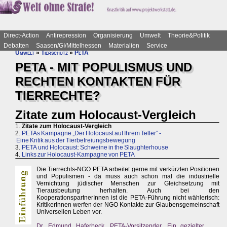
Direct-Action
Antirepression
Organisierung
Umwelt
Theorie&Politik
Debatten
Saasen/GI/Mittelhessen
Materialien
Service
Umwelt
»
Tierschutz
»
PeTA
PETA - MIT POPULISMUS UND
RECHTEN KONTAKTEN FÜR
TIERRECHTE?
Zitate zum Holocaust-Vergleich
1.
Zitate zum Holocaust-Vergleich
2.
PETAs Kampagne „Der Holocaust auf Ihrem Teller“ -
Eine Kritik aus der Tierbefreiungsbewegung
3.
PETA und Holocaust: Schweine in the Slaughterhouse
4.
Links zur Holocaust-Kampagne von PETA
Die Tierrechts-NGO PETA arbeitet gerne mit verkürzten Positionen
und Populismen - da muss auch schon mal die industrielle
Vernichtung jüdischer Menschen zur Gleichsetzung mit
Tierausbeutung herhalten. Auch bei den
KooperationspartnerInnen ist die PETA-Führung nicht wählerisch:
KritikerInnen werfen der NGO Kontakte zur Glaubensgemeinschaft
Universellen Leben vor.
Dr. Edmund Haferbeck, PETA-Vorsitzender, Ein gezielter