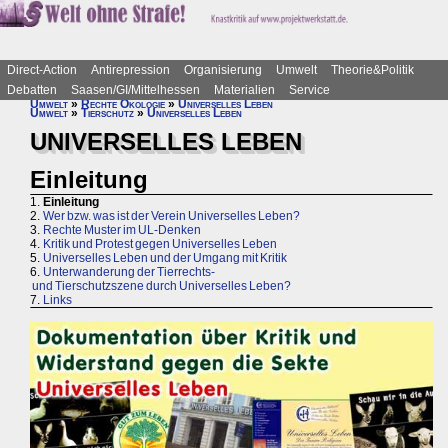
Direct-Action
Antirepression
Organisierung
Umwelt
Theorie&Politik
Debatten
Saasen/GI/Mittelhessen
Materialien
Service
Umwelt
»
Rechte Ökologie
»
Universelles Leben
Umwelt
»
Tierschutz
»
Universelles Leben
UNIVERSELLES LEBEN
Einleitung
1.
Einleitung
2.
Wer bzw. was ist der Verein Universelles Leben?
3.
Rechte Muster im UL-Denken
4.
Kritik und Protest gegen Universelles Leben
5.
Universelles Leben und der Umgang mit Kritik
6.
Unterwanderung der Tierrechts-
und Tierschutzszene durch Universelles Leben?
7.
Links