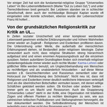
Vor einiger Zeit hat sich die fundamental-religiöse Gruppe "Universelles
Leben" im Bio-Lebensmittelbereich (Marke "Gut zu Leben GzL") und unter
TierrechtlerInnen breit gemacht. Bei Letzteren standen sie in schlechter
Gesellschaft, denn auch der rechtslastige Biologist Kaplan wurde oft
eingeladen oder konnte schreiben, ebenso wurde der Lebensschützer
Franz Alt hofiert ...
Von der grundsätzlichen Religionskritik zur
Kritik an UL...
In Zeiten sozialer Unsicherheit und einer komplexer werdenden
Lebenswelt gewinnen einfache Erklärungsmuster und höhere Wahrheiten
immer wieder an Zugkraft - Religionen und Esoteriken profitieren davon.
Die Unterordnung unter Werte, die außerhalb der menschlichen
Erfahrungswelt stehen, ist Bestandteil jeder religiösen Ideologie. Daher
verwundert auch nicht, dass religöse Strukturen streng hierarchisch
aufgebaut sind und einen enormen Anpassungsdruck auf die einzelnen
ausüben. Neben autoritären Grundlogiken finden sich innerhalb religiöser
Gedankengebäude immer wieder auch rechte Muster:
Karma-Lehren
oder
göttlicher Wille werden benutzt, um Ungleichbehandlung von Menschen
zu rechtfertigen und als unabänderlich hinzustellen - auf diese Weise
werden z.B. Geschlechterrollen und Rassismus zementiert oder der
Holocaust zur "Vollstreckung des Schicksals". Nicht neu ist, dass mit
Religionen und Esoteriken immer deutlich weltlichere Interessen verknüpft
sind als die überirdischen Botschaften vermuten lassen, mit denen willige
Schäfchen geködert werden sollen. Ob Kirchen oder andere Sekten -
immer geht es um Macht und Ressourcen. Auch die Gruppierung
"Universelles Leben" steht in der Kritik, eine Organisation mit totalitären
Zügen und offenen Flanken zu rechten Ideologien zu sein, wie aus
zahlreichen kritischen Publikationen und Stellungnahmen hervorgeht, die
hier dokumentiert werden. Die Selbstbestimmung der Menschen ist
jedenfalls ganz sicher nicht das Programm von UL ...