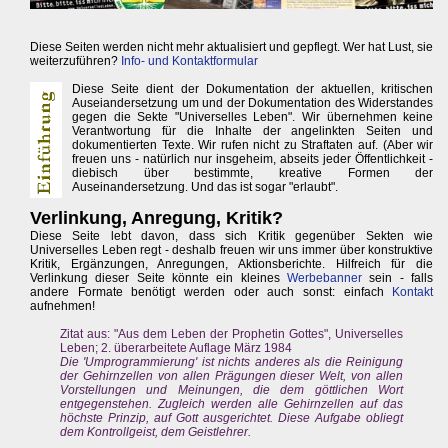
Diese Seiten werden nicht mehr aktualisiert und gepflegt. Wer hat Lust, sie
weiterzuführen?
Info- und Kontaktformular
Diese Seite dient der Dokumentation der aktuellen, kritischen
Auseiandersetzung um und der Dokumentation des Widerstandes
gegen die Sekte "Universelles Leben". Wir übernehmen keine
Verantwortung für die Inhalte der angelinkten Seiten und
dokumentierten Texte. Wir rufen nicht zu Straftaten auf. (Aber wir
freuen uns - natürlich nur insgeheim, abseits jeder Öffentlichkeit -
diebisch über bestimmte, kreative Formen der
Auseinandersetzung. Und das ist sogar "erlaubt".
Verlinkung, Anregung, Kritik?
Diese Seite lebt davon, dass sich Kritik gegenüber Sekten wie
Universelles Leben regt - deshalb freuen wir uns immer über konstruktive
Kritik, Ergänzungen, Anregungen, Aktionsberichte. Hilfreich für die
Verlinkung dieser Seite könnte ein kleines
Werbebanner
sein - falls
andere Formate benötigt werden oder auch sonst: einfach
Kontakt
aufnehmen!
Zitat aus: "Aus dem Leben der Prophetin Gottes", Universelles
Leben; 2. überarbeitete Auflage März 1984
Die 'Umprogrammierung' ist nichts anderes als die Reinigung
der Gehirnzellen von allen Prägungen dieser Welt, von allen
Vorstellungen und Meinungen, die dem göttlichen Wort
entgegenstehen. Zugleich werden alle Gehirnzellen auf das
höchste Prinzip, auf Gott ausgerichtet. Diese Aufgabe obliegt
dem Kontrollgeist, dem Geistlehrer.