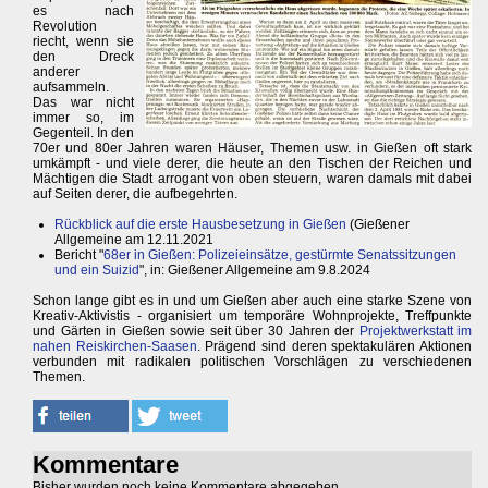
es nach
Revolution
riecht, wenn sie
den Dreck
anderer
aufsammeln.
Das war nicht
immer so, im
Gegenteil. In den
70er und 80er Jahren waren Häuser, Themen usw. in Gießen oft stark
umkämpft - und viele derer, die heute an den Tischen der Reichen und
Mächtigen die Stadt arrogant von oben steuern, waren damals mit dabei
auf Seiten derer, die aufbegehrten.
Rückblick auf die erste Hausbesetzung in Gießen
(Gießener
Allgemeine am 12.11.2021
Bericht "
68er in Gießen: Polizeieinsätze, gestürmte Senatssitzungen
und ein Suizid
", in: Gießener Allgemeine am 9.8.2024
Schon lange gibt es in und um Gießen aber auch eine starke Szene von
Kreativ-Aktivistis - organisiert um temporäre Wohnprojekte, Treffpunkte
und Gärten in Gießen sowie seit über 30 Jahren der
Projektwerkstatt im
nahen Reiskirchen-Saasen
. Prägend sind deren spektakulären Aktionen
verbunden mit radikalen politischen Vorschlägen zu verschiedenen
Themen.
Kommentare
Bisher wurden noch keine Kommentare abgegeben.