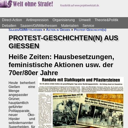
Direct-Action
Antirepression
Organisierung
Umwelt
Theorie&Politik
Debatten
Saasen/GI/Mittelhessen
Materialien
Service
Saasen/GI/Mittelhessen
»
Aktion in Gießen
»
Protest-Geschichte(n)
PROTEST-GESCHICHTEN(N) AUS
GIESSEN
Heiße Zeiten: Hausbesetzungen,
feministische Aktionen usw. der
70er/80er Jahre
Heute beherbert
Gießen eine
Menge
angepasster
Grüner,
hauptamtlich
geführter
Politapparate,
neuer Öko-
Hipster und
selbsternannter
Superhelden, für