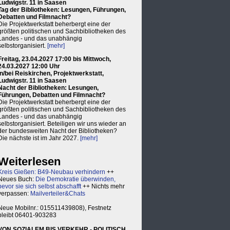
Ludwigstr. 11 in Saasen
Tag der Bibliotheken: Lesungen, Führungen,
Debatten und Filmnacht?
Die Projektwerkstatt beherbergt eine der
größten politischen und Sachbibliotheken des
Landes - und das unabhängig
selbstorganisiert.
[mehr]
Freitag, 23.04.2027 17:00 bis Mittwoch,
24.03.2027 12:00 Uhr
in/bei Reiskirchen, Projektwerkstatt,
Ludwigstr. 11 in Saasen
Nacht der Bibliotheken: Lesungen,
Führungen, Debatten und Filmnacht?
Die Projektwerkstatt beherbergt eine der
größten politischen und Sachbibliotheken des
Landes - und das unabhängig
selbstorganisiert. Beteiligen wir uns wieder an
der bundesweiten Nacht der Bibliotheken?
Die nächste ist im Jahr 2027.
[mehr]
Weiterlesen
Kreis Gießen: B49-Neubau verhindern
++
Neues Buch:
Die Demokratie überwinden,
bevor sie sich selbst abschafft
++ Nichts mehr
verpassen:
Mailverteiler&Chats
Neue Mobilnr.: 015511439808), Festnetz
bleibt 06401-903283
VON SOZIALEM BIS VERKEHR - POLITISCH