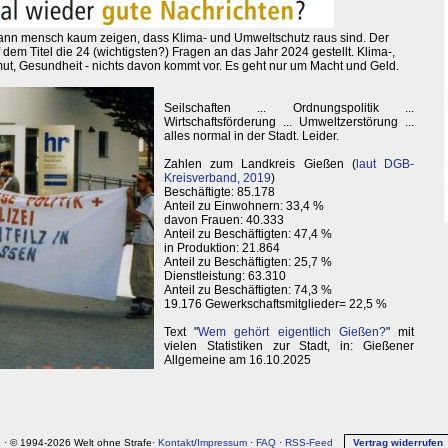
 kann mensch kaum zeigen, dass Klima- und Umweltschutz raus sind. Der
em Titel die 24 (wichtigsten?) Fragen an das Jahr 2024 gestellt. Klima-,
rmut, Gesundheit - nichts davon kommt vor. Es geht nur um Macht und Geld.
Seilschaften ... Ordnungspolitik ...
Wirtschaftsförderung ... Umweltzerstörung ...
alles normal in der Stadt. Leider.
Zahlen zum Landkreis Gießen (
laut DGB-
Kreisverband, 2019
)
Beschäftigte: 85.178
Anteil zu Einwohnern: 33,4 %
davon Frauen: 40.333
Anteil zu Beschäftigten: 47,4 %
in Produktion: 21.864
Anteil zu Beschäftigten: 25,7 %
Dienstleistung: 63.310
Anteil zu Beschäftigten: 74,3 %
19.176 Gewerkschaftsmitglieder= 22,5 %
Text "
Wem gehört eigentlich Gießen?
" mit
vielen Statistiken zur Stadt, in: Gießener
Allgemeine am 16.10.2025
↑
· © 1994-2026 Welt ohne Strafe·
Kontakt
/
Impressum
·
FAQ
·
RSS-Feed
Vertrag widerrufen