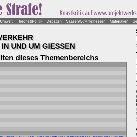
Umwelt
Theorie&Politik
Debatten
Saasen/GI/Mittelhessen
Materialien
Se
 VERKEHR
 IN UND UM GIESSEN
eiten dieses Themenbereichs