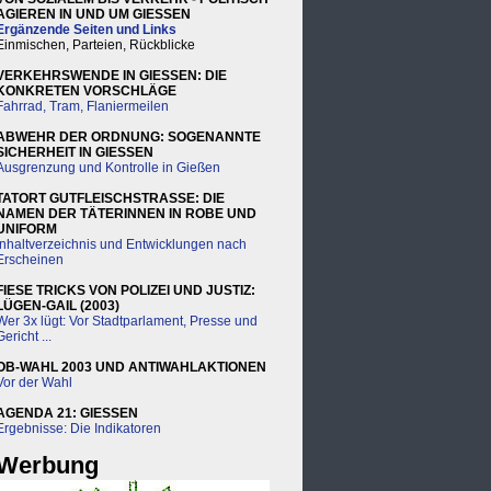
AGIEREN IN UND UM GIESSEN
Ergänzende Seiten und Links
Einmischen, Parteien, Rückblicke
VERKEHRSWENDE IN GIESSEN: DIE
KONKRETEN VORSCHLÄGE
Fahrrad, Tram, Flaniermeilen
ABWEHR DER ORDNUNG: SOGENANNTE
SICHERHEIT IN GIESSEN
Ausgrenzung und Kontrolle in Gießen
TATORT GUTFLEISCHSTRASSE: DIE
NAMEN DER TÄTERINNEN IN ROBE UND
UNIFORM
Inhaltverzeichnis und Entwicklungen nach
Erscheinen
FIESE TRICKS VON POLIZEI UND JUSTIZ:
LÜGEN-GAIL (2003)
Wer 3x lügt: Vor Stadtparlament, Presse und
Gericht ...
OB-WAHL 2003 UND ANTIWAHLAKTIONEN
Vor der Wahl
AGENDA 21: GIESSEN
Ergebnisse: Die Indikatoren
Werbung