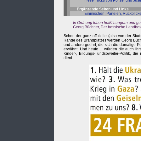
Fiese Tricks von Polizei und Just
...
Ergänzende Seiten und Links
Einmischen, Parteien, Rückblick
In Ordnung leben heißt hungern und 
Georg Büchner, Der hessische Landbot
Schon der ganz offizielle (also von der Sta
Rande des Brandplatzes werden Georg Büchne
und andere geehrt, die sich die damalige Po
erwähnt. Und heute ... würden die auch ihr
Kinder-, Bildungs- undsoweiter-Politik, di
dient.