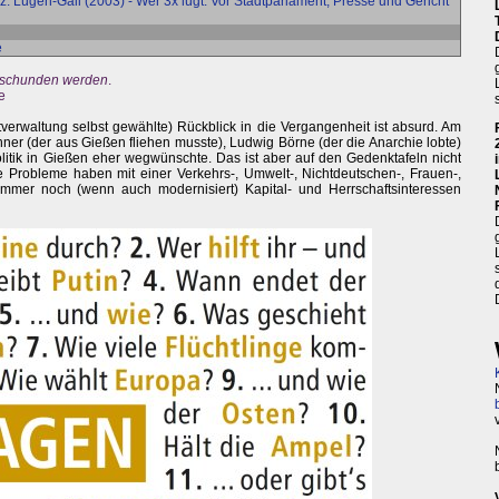
iz: Lügen-Gail (2003) - Wer 3x lügt: Vor Stadtparlament, Presse und Gericht
e
geschunden werden
.
e
dtverwaltung selbst gewählte) Rückblick in die Vergangenheit ist absurd. Am
r (der aus Gießen fliehen musste), Ludwig Börne (der die Anarchie lobte)
litik in Gießen eher wegwünschte. Das ist aber auf den Gedenktafeln nicht
e Probleme haben mit einer Verkehrs-, Umwelt-, Nichtdeutschen-, Frauen-,
e immer noch (wenn auch modernisiert) Kapital- und Herrschaftsinteressen