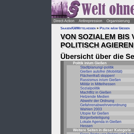
Direct-Action
Antirepression
Organisierung
Saasen/GI/Mittelhessen
»
Politik in/um Gießen
VON SOZIALEM BIS
POLITISCH AGIEREN
Übersicht über die S
Politik in/um Gießen
Stadtplanung/-politik
Gießen autofrei (Mobilität)
Flächenfraß stoppen!
Rassismus in/um Gießen
Militär in Mittelhessen
Sozialpolitik
Machtfilz in Gießen
Hetzende Medien
Abwehr der Ordnung
Gefahrenabwehrverordnung
Wahlen 2003
Utopie für Gießen
Bürgerbeteiligung
Lokale Agenda in Gießen
Hessen
Weitere Seiten in dieser Kategorie