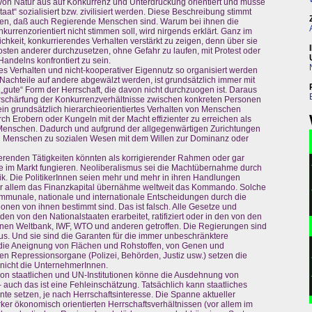
i von Natur aus auf Konkurrenz und Unterdrückung orientiert und müsse
at“ sozialisiert bzw. zivilisiert werden. Diese Beschreibung stimmt
tellen, daß auch Regierende Menschen sind. Warum bei ihnen die
rrenzorientiert nicht stimmen soll, wird nirgends erklärt. Ganz im
ichkeit, konkurrierendes Verhalten verstärkt zu zeigen, denn über sie
Kosten anderer durchzusetzen, ohne Gefahr zu laufen, mit Protest oder
andelns konfrontiert zu sein.
s Verhalten und nicht-kooperativer Eigennutz so organisiert werden
Nachteile auf andere abgewälzt werden, ist grundsätzlich immer mit
 „gute“ Form der Herrschaft, die davon nicht durchzuogen ist. Daraus
Verschärfung der Konkurrenzverhältnisse zwischen konkreten Personen
in grundsätzlich hierarchieorientiertes Verhalten von Menschen
rch Erobern oder Kungeln mit der Macht effizienter zu erreichen als
 Menschen. Dadurch und aufgrund der allgegenwärtigen Zurichtungen
en Menschen zu sozialen Wesen mit dem Willen zur Dominanz oder
ierenden Tätigkeiten könnten als korrigierender Rahmen oder gar
te im Markt fungieren. Neoliberalismus sei die Machtübernahme durch
tik. Die PolitikerInnen seien mehr und mehr in ihren Handlungen
or allem das Finanzkapital übernähme weltweit das Kommando. Solche
munale, nationale und internationale Entscheidungen durch die
ionen von ihnen bestimmt sind. Das ist falsch. Alle Gesetze und
en von den Nationalstaaten erarbeitet, ratifiziert oder in den von den
tionen Weltbank, IWF, WTO und anderen getroffen. Die Regierungen sind
s. Und sie sind die Garanten für die immer unbeschränktere
die Aneignung von Flächen und Rohstoffen, von Genen und
en Repressionsorgane (Polizei, Behörden, Justiz usw.) setzen die
 nicht die UnternehmerInnen.
on staatlichen und UN-Institutionen könne die Ausdehnung von
auch das ist eine Fehleinschätzung. Tatsächlich kann staatliches
te setzen, je nach Herrschaftsinteresse. Die Spanne aktueller
rker ökonomisch orientierten Herrschaftsverhältnissen (vor allem im