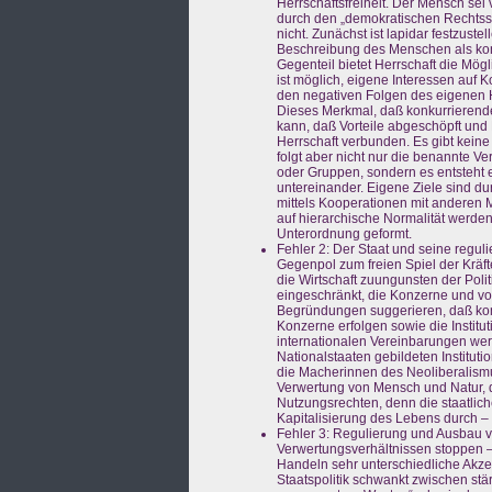
Herrschaftsfreiheit. Der Mensch se
durch den „demokratischen Rechtssta
nicht. Zunächst ist lapidar festzus
Beschreibung des Menschen als konku
Gegenteil bietet Herrschaft die Mögl
ist möglich, eigene Interessen auf 
den negativen Folgen des eigenen H
Dieses Merkmal, daß konkurrierende
kann, daß Vorteile abgeschöpft und 
Herrschaft verbunden. Es gibt keine
folgt aber nicht nur die benannte 
oder Gruppen, sondern es entsteht e
untereinander. Eigene Ziele sind du
mittels Kooperationen mit anderen
auf hierarchische Normalität werd
Unterordnung geformt.
Fehler 2: Der Staat und seine regul
Gegenpol zum freien Spiel der Kräf
die Wirtschaft zuungunsten der Poli
eingeschränkt, die Konzerne und v
Begründungen suggerieren, daß kom
Konzerne erfolgen sowie die Institut
internationalen Vereinbarungen werd
Nationalstaaten gebildeten Institu
die Macherinnen des Neoliberalismu
Verwertung von Mensch und Natur, 
Nutzungsrechten, denn die staatlich
Kapitalisierung des Lebens durch –
Fehler 3: Regulierung und Ausbau v
Verwertungsverhältnissen stoppen – 
Handeln sehr unterschiedliche Akzen
Staatspolitik schwankt zwischen stä