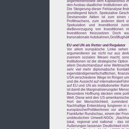
allgemeinensowie dem Kapitalismus i
den Ausbau staatlicher Institutionen al
Die Steigerung dieser Fehlanalyse find
grundlegend falsch. Spekulative Geschä
Devisenoder Aktien ist zum einen 
Profitmachens, zum anderen dient sie
Spekulation und Investitionist zu
dieBevorzugung von Investitionen ni
Investitionen freizusetzen. Doch wa
transnationale Autobahnen,Großflughäfe
EU und UN als Retter und Regulator
Vor allem europäische Linke sehen di
argumentieren sie nicht nur aus der
zueinem sozialen Wesen macht, sonder
Institutionen ist die strategische Op
allem Deutschland)auf eine Weltmachtro
sehr viel mehr diplomatische Kontakt
eigenständigenwirtschaftlichen, finanz
USA verschiedene Wege im Ringen um d
und die Aussicht auf internationaleFühr
auf EU und UN als institutioneller Rahm
ist damit die Marginalisierungder Mensc
Besondere Hoffnung stecken viele polit
Welt. Diese wird den US-amerikanische
Hort der Menschlichkeit, zumindest
Nachhaltige Entwicklung fungieren in d
europäischerPolitikerInnen vor all
Frankfurter Rundschau, einem der Frontb
unddeutschen Umwelt-NGOs: „Nachhalti
lokal, regional und national - das i
Äußerungen lassenan Deutlichkeit nic