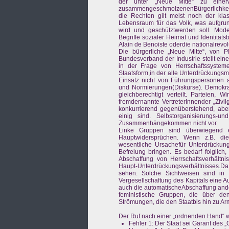
der unter „Neue Mitte“ zu einerwe
zusammengeschmolzenenBürgerlichkeit.
die Rechten gilt meist noch der kla
Lebensraum für das Volk, was aufgrun
wird und geschütztwerden soll. Mod
Begriffe sozialer Heimat und Identitäts
Alain de Benoiste oderdie nationalrevo
Die bürgerliche „Neue Mitte“, von 
Bundesverband der Industrie stellt ei
in der Frage von Herrschaftssysteme
Staatsform,in der alle Unterdrückungsm
Einsatz nicht von Führungspersonen ab
und Normierungen(Diskurse). Demokratie
gleichberechtigt verteilt. Parteien, 
fremdernannte VertreterInnender „Zivil
konkurrierend gegenüberstehend, abe
einig sind. Selbstorganisierungs-
Zusammenhängekommen nicht vor.
Linke Gruppen sind überwiegend eb
Hauptwidersprüchen. Wenn z.B. die
wesentliche Ursachefür Unterdrückung
Befreiung bringen. Es bedarf folglich
Abschaffung von Herrschaftsverhält
Haupt-Unterdrückungsverhältnisses.Da d
sehen. Solche Sichtweisen sind in v
Vergesellschaftung des Kapitals eine 
auch die automatischeAbschaffung ande
feministische Gruppen, die über den
Strömungen, die den Staatbis hin zu Ar
Der Ruf nach einer „ordnenden Hand“ w
Fehler 1: Der Staat sei Garant des „G