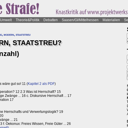
Umwelt
Theorie&Politik
Debatten
Saasen/GI/Mittelhessen
Materialien
Se
g, modern, staatstreu
RN, STAATSTREU?
nzahl)
s wäre gut so! 11 (
Kapitel 2 als PDF
)
peration? 12 2.3 Was ist Herrschaft? 15
mige Zwänge ... 16 c. Diskursive Herrschaft ... 17
ration 17
che Herrschafts und Verwertungslogik? 19
 20
änge ... 21
3 f. Oekonux: Freies Wissen, Freie Güter ... 26
rnet!)