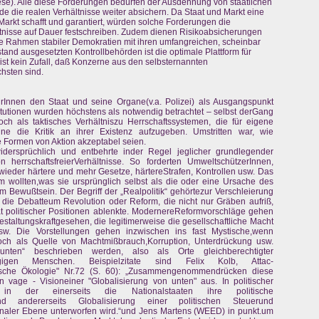
ese). Alle diese Forderungen bedürfen der Ausdehnung von staatlichen
de die realen Verhältnisse weiter absichern. Da Staat und Markt eine
 Markt schafft und garantiert, würden solche Forderungen die
tnisse auf Dauer festschreiben. Zudem dienen Risikoabsicherungen
re Rahmen stabiler Demokratien mit ihren umfangreichen, scheinbar
tand ausgesetzten Kontrollbehörden ist die optimale Plattform für
 ist kein Zufall, daß Konzerne aus den selbsternannten
hsten sind.
eurInnen den Staat und seine Organe(v.a. Polizei) als Ausgangspunkt
titutionen wurden höchstens als notwendig betrachtet – selbst derGang
noch als taktisches Verhältniszu Herrschaftssystemen, die für eigene
ne die Kritik an ihrer Existenz aufzugeben. Umstritten war, wie
 Formen von Aktion akzeptabel seien.
idersprüchlich und entbehrte inder Regel jeglicher grundlegender
n herrschaftsfreierVerhältnisse. So forderten UmweltschützerInnen,
wieder härtere und mehr Gesetze, härtereStrafen, Kontrollen usw. Das
 wollten,was sie ursprünglich selbst als die oder eine Ursache des
ewußtsein. Der Begriff der „Realpolitik“ gehörtezur Verschleierung
 die Debatteum Revolution oder Reform, die nicht nur Gräben aufriß,
t politischer Positionen ablenkte. ModernereReformvorschläge gehen
 Gestaltungskraftgesehen, die legitimerweise die gesellschaftliche Macht
usw. Die Vorstellungen gehen inzwischen ins fast Mystische,wenn
och als Quelle von Machtmißbrauch,Korruption, Unterdrückung usw.
 unten“ beschrieben werden, also als Orte gleichberechtigter
ngigen Menschen. Beispielzitate sind Felix Kolb, Attac-
itische Ökologie" Nr.72 (S. 60): „Zusammengenommendrücken diese
age - Visioneiner "Globalisierung von unten" aus. In politischer
in der einerseits die Nationalstaaten ihre politische
und andererseits Globalisierung einer politischen Steuerund
ionaler Ebene unterworfen wird.“und Jens Martens (WEED) in punkt.um