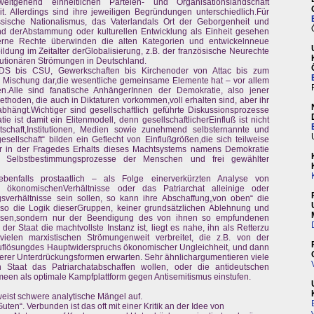
itgehend einheitlichen Parteien- und Organisationslandschaft
 Allerdings sind ihre jeweiligen Begründungen unterschiedlich.Für
ssische Nationalismus, das Vaterlandals Ort der Geborgenheit und
d derAbstammung oder kulturellen Entwicklung als Einheit gesehen
erne Rechte überwinden die alten Kategorien und entwickelnneue
bildung im Zeitalter derGlobalisierung, z.B. der französische Neurechte
lutionären Strömungen in Deutschland.
PDS bis CSU, Gewerkschaften bis Kirchenoder von Attac bis zum
ne Mischung dar,die wesentliche gemeinsame Elemente hat – vor allem
n.Alle sind fanatische AnhängerInnen der Demokratie, also jener
ethoden, die auch in Diktaturen vorkommen,voll erhalten sind, aber ihr
hängt.Wichtiger sind gesellschaftlich geführte Diskussionsprozesse
 ist damit ein Elitenmodell, denn gesellschaftlicherEinfluß ist nicht
Wirtschaft,Institutionen, Medien sowie zunehmend selbsternannte und
gesellschaft“ bilden ein Geflecht von Einflußgrößen,die sich teilweise
r in der Fragedes Erhalts dieses Machtsystems namens Demokratie
und Selbstbestimmungsprozesse der Menschen und frei gewählter
enfalls prostaatlich – als Folge einerverkürzten Analyse von
 ökonomischenVerhältnisse oder das Patriarchat alleinige oder
sverhältnisse sein sollen, so kann ihre Abschaffung„von oben“ die
, so die Logik dieserGruppen, keiner grundsätzlichen Ablehnung und
nissen,sondern nur der Beendigung des von ihnen so empfundenen
er Staat die machtvollste Instanz ist, liegt es nahe, ihn als Retterzu
ielen marxistischen Strömungenweit verbreitet, die z.B. von der
Auflösungdes Hauptwiderspruchs ökonomischer Ungleichheit, und dann
rer Unterdrückungsformen erwarten. Sehr ähnlichargumentieren viele
 Staat das Patriarchatabschaffen wollen, oder die antideutschen
meen als optimale Kampfplattform gegen Antisemitismus einstufen.
eist schwere analytische Mängel auf.
uten“. Verbunden ist das oft mit einer Kritik an der Idee von