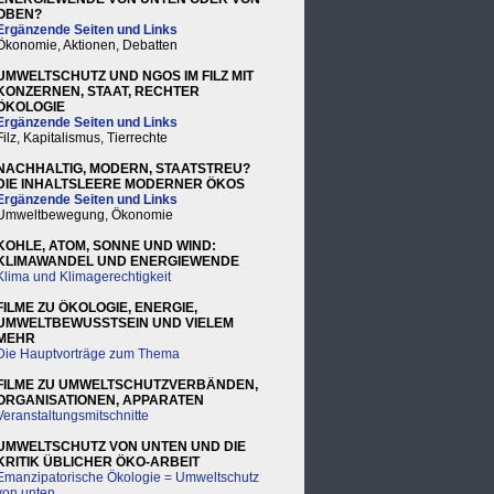
OBEN?
Ergänzende Seiten und Links
Ökonomie, Aktionen, Debatten
UMWELTSCHUTZ UND NGOS IM FILZ MIT
KONZERNEN, STAAT, RECHTER
ÖKOLOGIE
Ergänzende Seiten und Links
Filz, Kapitalismus, Tierrechte
NACHHALTIG, MODERN, STAATSTREU?
DIE INHALTSLEERE MODERNER ÖKOS
Ergänzende Seiten und Links
Umweltbewegung, Ökonomie
KOHLE, ATOM, SONNE UND WIND:
KLIMAWANDEL UND ENERGIEWENDE
Klima und Klimagerechtigkeit
FILME ZU ÖKOLOGIE, ENERGIE,
UMWELTBEWUSSTSEIN UND VIELEM
MEHR
Die Hauptvorträge zum Thema
FILME ZU UMWELTSCHUTZVERBÄNDEN,
ORGANISATIONEN, APPARATEN
Veranstaltungsmitschnitte
UMWELTSCHUTZ VON UNTEN UND DIE
KRITIK ÜBLICHER ÖKO-ARBEIT
Emanzipatorische Ökologie = Umweltschutz
von unten