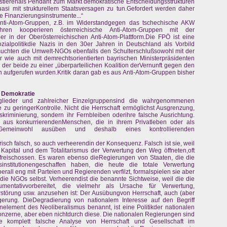
xistierenals Pendant zum Markt demokratische Entscheidungsstrukturen
uasi mit strukturellem Staatsversagen zu tun.Gefordert werden daher
e Finanzierungsinstrumente...“
le Anti-Atom-Gruppen, z.B. im Widerstandgegen das tschechische AKW
hren kooperieren österreichische Anti-Atom-Gruppen mit der
r in der Oberösterreichischen Anti-Atom-Plattform.Die FPÖ ist eine
Sozialpolitikdie Nazis in den 30er Jahren in Deutschland als Vorbild
suchten die Umwelt-NGOs ebenfalls den Schulterschlußsowohl mit der
 wie auch mit demrechtsorientierten bayrischen Ministerpräsidenten
n der beide zu einer „überparteilichen Koalition derVernunft gegen den
n aufgerufen wurden.Kritik daran gab es aus Anti-Atom-Gruppen bisher
r Demokratie
tglieder und zahlreicher Einzelgruppensind die wahrgenommenen
 zu geringerKontrolle. Nicht die Herrschaft ermöglichst Ausgrenzung,
riminierung, sondern ihr Fernbleiben oderihre falsche Ausrichtung.
h aus konkurrierendenMenschen, die in ihrem Privatleben oder als
Gemeinwohl ausüben und deshalb eines kontrollierenden
orisch falsch, so auch verheerendin der Konsequenz. Falsch ist sie, weil
Kapital und dem Totalitarismus der Verwertung den Weg öffneten,oft
reischossen. Es waren ebenso dieRegierungen von Staaten, die die
sinstitutionengeschaffen haben, die heute die totale Verwertung
rall eng mit Parteien und Regierenden verfilzt, formalspielen sie aber
die NGOs selbst. Verheerendist die benannte Sichtweise, weil die die
mentativvorbereitet, die vielmehr als Ursache für Verwertung,
rstörung usw. anzusehen ist: Der Ausübungvon Herrschaft, auch (aber
gerung. DieDegradierung von nationalem Interesse auf den Begriff
rnelement des Neoliberalismus benannt, ist eine Politikder nationalen
onzerne, aber eben nichtdurch diese. Die nationalen Regierungen sind
ne komplett falsche Analyse von Herrschaft und Gesellschaft im