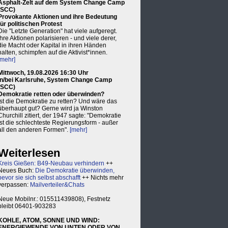
Asphalt-Zelt auf dem System Change Camp
(SCC)
Provokante Aktionen und ihre Bedeutung
für politischen Protest
Die "Letzte Generation" hat viele aufgeregt.
Ihre Aktionen polarisieren - und viele derer,
die Macht oder Kapital in ihren Händen
halten, schimpfen auf die Aktivist*innen.
[mehr]
Mittwoch, 19.08.2026 16:30 Uhr
in/bei Karlsruhe, System Change Camp
(SCC)
Demokratie retten oder überwinden?
Ist die Demokratie zu retten? Und wäre das
überhaupt gut? Gerne wird ja Winston
Churchill zitiert, der 1947 sagte: "Demokratie
ist die schlechteste Regierungsform - außer
all den anderen Formen".
[mehr]
Weiterlesen
Kreis Gießen: B49-Neubau verhindern
++
Neues Buch:
Die Demokratie überwinden,
bevor sie sich selbst abschafft
++ Nichts mehr
verpassen:
Mailverteiler&Chats
Neue Mobilnr.: 015511439808), Festnetz
bleibt 06401-903283
KOHLE, ATOM, SONNE UND WIND:
ENERGIEWENDE VON UNTEN ODER VON