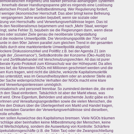
 demokratischen Regimes) und stärker personal-abhängigen Systemen
.). Innerhalb dieser Handlungsspanne gibt es nirgends eine Loslösung
torischen Prozeß der Selbstbestimmung. Wer Regulierung fordert,
d weniger ökonomischer Herrschaft. Das aber bringt keine Befreiung.
r vergangenen Jahre wurden bejubelt, wenn sie soziale oder
tzung von Herrschafts- und Verwertungsverhältnisse legen. Das ist
s den Neoliberalismus bejammern und nach „Mehr Staat, weniger
ringt, siehe Fehler 3), bejubeln sie die Regierungen dann, wenn diese
es oder sozialer Ziele genau die neoliberale Umgestaltung
 ist die moderne Umweltpolitik. Die Verordnungspolitik der 70er und
wurde in den 90er Jahren parallel zum gleichen Trend in der gesamten
alls durch eine marktorientierte Umweltpolitik abgelöst:
lockere Diskussionszirkel und Politfilz z.B. bei der Agenda 21 (ein
ogik der „Governance“), Selbstkontrolle der Konzerne (Öko-Audit) bis
n und Zertifikatehandel mit Verschmutzungsrechten. All das ist purer
iberale Kyoto-Protokoll zum Klimaschutz war der Höhepunkt. Da alles
s lief, die führenden NGOs mit Millionen geschmiert werden und die
 Kurs tragen, wird nicht die übliche, verkürzte Kapitalismuskritik
 das unterstützt, was im Gesundheitssystem oder an anderer Stelle als
n der Sache widersprüchliche Verhalten der NGOs macht eine klare
- und Verwertungsinteressen unmöglich.
anisatorisch und personell trennbar. So zumindest denken die, die eine
 den Staat einfordern. Tatsächlich ist aber der Markt etwas, was
ert wird. Ohne Eigentum, Behörden und absichernde Justiz gäbe es ihn
kerInnen und Verwaltungsangestellten sowie die vielen Menschen, die
ehre den Diskurs über die Überlegenheit von Markt und Handel tragen,
und mentalen Garanten der Verwertungsverhältnisse sind dieselben,
olle erhoffen.
men sollen Auswüchse des Kapitalismus bremsen. Viele NGOs träumen
orschläge aber beinhalten keine Mitbestimmung der Menschen, keine
und Wertschöpfung, sondern die Ausweitung von Kontrolle: Schärfere
pekulationsgeschäfte (z.B. die Tobin Tax) oder die Zwangsschließung