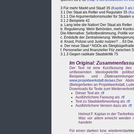
3 Für mehr Markt und Staat! 35 (
Kapitel 3 als
3.1 Der Staat als Retter und Regulator 35
(Ku
3.1.1 Die Argumentationsmuster für Staaten 
3.1.2 Beispiele 42
a. Lang lebe die Nation! Der Staat als Retter ..
b. Regulierung: Mehr Behörden, mehr Kontrol
Die Alternative: Selbstbestimmung, Politik von
c. Endstufe der Zentralisierung: Weltregierung!
d. Knast, Polizei und Justiz nutzen? ... 63 Die 
e. Der neue Staat ² NGOs als Steigbügelhalter
f. Personeller und finanzieller Filz zwischen 
3.1.3 Gegen radikale Staatskritik 75
Im Original: Zusammenfassun
Der Text ist eine Kurzfassung des
umfassenden Ideologiekritik polit
Beispiele und Zitatesammlu
www.projektwerkstatt.de/aes
.Der Abdr
(Belegerbeten an Projektwerkstatt, Ludw
Downloads für Texte zum Weiterverbrei
Dieser Text als
.rtf
Ausführlichere Fassung als
.rtf
Text zu Staatsbefürwortung als
.rtf
Ausführlichere Version dazu als
.rtf
Helmut F. Kaplan in der Tierbefrei
Was vor allem erreicht werden 
handeln.
Für einen starken bzw. wiedererstarkt