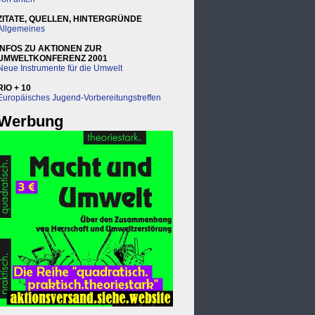
ZITATE, QUELLEN, HINTERGRÜNDE
Allgemeines
INFOS ZU AKTIONEN ZUR
UMWELTKONFERENZ 2001
Neue Instrumente für die Umwelt
RIO + 10
Europäisches Jugend-Vorbereitungstreffen
Werbung