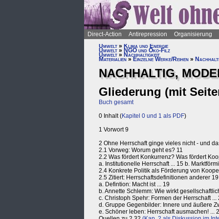
Direct-Action
Antirepression
Organisierung
Umwelt
»
Klima und Energie
Umwelt
»
NGO und Öko-Filz
Umwelt
»
Nachhaltigkeit
Materialien
»
Einzelne Werke/Reihen
»
Nachhalti
NACHHALTIG, MODE
Gliederung (mit Seite
Buch gesamt
0 Inhalt (
Kapitel 0 und 1 als PDF
)
1 Vorwort 9
2 Ohne Herrschaft ginge vieles nicht - und da
2.1 Vorweg: Worum geht es? 11
2.2 Was fördert Konkurrenz? Was fördert Koo
a. Institutionelle Herrschaft ... 15 b. Marktför
2.4 Konkrete Politik als Förderung von Koope
2.5 Zitiert: Herrschaftsdefinitionen anderer 19
a. Defintion: Macht ist ... 19
b. Annette Schlemm: Wie wirkt gesellschaftli
c. Christoph Spehr: Formen der Herrschaft ...
d. Gruppe Gegenbilder: Innere und äußere Zw
e. Schöner leben: Herrschaft ausmachen! ... 2
Quellen zu 2 32
(Kap. 2 als Diskussion im Inte