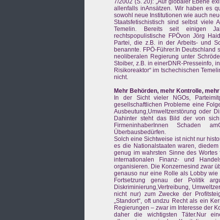
7/2002 (S. 20): „Auf globaler Ebene e
allenfalls inAnsätzen. Wir haben es q
sowohl neue Institutionen wie auch neu
Staatsfetischistisch sind selbst vie
Temelin. Bereits seit einigen Ja
rechtspopulistische FPÖvon Jörg Haide
Partei, die z.B. in der Arbeits- und 
benannte. FPÖ-Führer.In Deutschland 
neoliberalen Regierung unter Schröder
Stoiber, z.B. in einerDNR-Presseinfo, i
Risikoreaktor“ im tschechischen Temeli
nicht.
Mehr Behörden, mehr Kontrolle, meh
In der Sicht vieler NGOs, Parteimi
gesellschaftlichen Probleme eine Folge
Ausbeutung,Umweltzerstörung oder Disk
Dahinter steht das Bild der von sic
FirmeninhaberInnen Schaden am
Überbausbedürfen.
Solch eine Sichtweise ist nicht nur hist
es die Nationalstaaten waren, diedem 
genug im wahrsten Sinne des Wortes f
internationalen Finanz- und Handel
organisieren. Die Konzernesind zwar übe
genauso nur eine Rolle als Lobby wie 
Fortsetzung genau der Politik argu
Diskriminierung,Vertreibung, Umweltze
nicht nur) zum Zwecke der Profitstei
„Standort“, oft undzu Recht als ein Ke
Regierungen – zwar im Interesse der K
daher die wichtigsten Täter.Nur ei