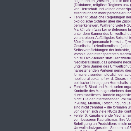
sogenannten „Westen“, also in den
(Diktaturen, religiöse Regimes usw
von Herrschaft und keinen emanzipa
strebt nur nach mehr personaler un
Fehler 4: Staatliche Regelungen de
ökologische Schleier über die Zuspi
bemerkenswert. Während viele NGO
Markt“ rufen (was keine Befreiung b
unter dem Banner des Umweltschutz
vorantreiben. Auffälligstes Beispiel
80er Jahre (personale Herrschaft) 
Gesellschaft (Neoliberalismus) ebenf
Selbstverpflichtungen der Industrie, 
Vorspiel der intransparenten Machtl
hin zu Öko-Steuern statt Grenzwerte
Neoliberalismus, das gefeierte neol
unter dem Banner des Umweltschutze
nahestehenden Parteien genau diesen
formuliert, sondern plötzlich genau
neoliberal bekämpft wird. Dieses i
politische Linie gegen Herrschafts
Fehler 5: Staat und Markt seien org
Kontrolle des Marktgeschehens durch
durch staatliches Handeln organisi
nicht. Die dahinterstehenden Politi
in Alltag, Medien, Forschung und L
sind nicht trennbar – die formalen 
von denen sich viele NGOs die Kontr
Fehler 6: Kanalisierende Mechanis
vom besseren Kapitalismus. Ihre V
Beteiligung an Produktionsmitteln 
Umweltschutzgesetze, Steuern auf S