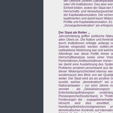
der Offshore-Zentren (Steuerparadi
oder UN-Institutionen. Das aber wür
Einheit bilden, wobei der Staat den
Herrschafts- und Verwertungsverhäl
der Kapitalakkumulation. Der siche
legitimierten und damit kaum Widers
Profite und Kapitalakkumulation. Es
„Vorzeigedemokratien“ am erfolgreic
Der Staat als Retter ...
Jahrzehntelang griffen politische Akt
allen Übels an. Die Nation und ihreIns
durch Institutionen erfolgte anfangs 
Zwecke eingesetzt werden sollten,oh
radikaldiese Ablehnung war und welche
Allerdings war diese Politik immer w
Herrschaftsanalyse sowie einer Visio
FeministInnen,AntifaschistInnen immer 
sie damit eine Ausdehnung des System
Problems ansahen,verschwand aus dem B
dieser Widersprüchlichkeit ebenso wie
sondernauch den Blick von der Qualitä
weiter. Der Staat wird als als positive
ausübt, weilsie „demokratisch“ sei 
Nationalstaaten – vor zehn Jahren n
verortet - als „Globalisierungvon
Entscheidungsfindungvon unabhä
PressesprecherDeutschland, in "Pol
Forderungen die - zugegebenermaßen v
Hinsicht wird dies eineWelt, 
Handlungsfreiheitzurückgewinnen 
demokratischen Kontrolle auf internat