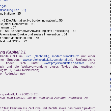
 PDF
)
rzfassung Kap. 3.1)
und Nationen 35
. 42 Die Alternative: No border, no nation! ... 50
le, mehr Demokratie ... 51
 unten ... 57
 ... 58 Die Alternative: Abwicklung statt Entwicklung ... 62
Alternativen: Direkte und soziale Intervention ... 64
 neuer Machtstrukturen ... 65
Staat und NGOs ... 72
g Kapitel 3.1
 Kapitels 3.1 im
Buch „Nachhaltig, modern,staatstreu?“
(mit einer
ischer Gruppen;
www.projektwerkstatt.de/materialien
). Umfangreiche
ngen finden sich unter
www.projektwerkstatt.de/zitate
und
uck und die Weiterverwendung dieses Textes sind erwünscht
igstr. 11, 35447 Reiskirchen).
ten, Abdrucken usw:
ung aktuell, Juni 2002 (S. 26)
muß, sind Gesetze, die die Menschen zwingen, „moralisch“ zu
en Staat kämpfen zur ZeitLinke und Rechte sowie das breite Spektrum