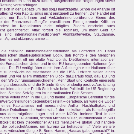
m besonderen kann dazu führen, ausgerechnetdie Regierungen sowie
s Rettung vorzuschlagen.
et sich in der Debatte um das sog.Finanzkapital. Schon die Analyse ist
ftesind vom Kapitalismus nicht prinzipiell zu trennen. Der Handel mit
eine nur KäuferInnen und VerkäuferInnenberührende Ebene des
 der Finanzbeschaffungfür Investitionen. Eine getrennte Kritik an
mindest im Kapitalismus nicht möglich. Zudem erscheint auch
cht gerechtfertigt. Attac fordert die TobinTax, um mehr Geld für
s sind internationaleInvestitionen? Atomkraftewerke, Staudämme,
n, Agrarstrukturprogramme ...
e Stärkung internationalerInstitutionen als Fortschritt an. Dabei
klassischen staatseuphorischen Logik, daß Kontrolle den Menschen
n es geht oft um platte Machtpolitik. DieStärkung internationaler
tion derEuropäischen Union und in der EU tonangebenden Nationen (vor
lle. Die EU verfügt über durch ihre Aufteilungin viele Nationen über
e zu denNicht-Industriestaaten als die USA. Letztere stellen einen
iellen und vor allem militärischen Block dar.Daraus folgt, daß EU und
en Weltführungsanspruchgehen. Mehr Staat und Kontrolle einerseits
ung andererseits sind die Gründe für die eindeutig positiveAusrichtung
en internationaler Politik.Gleich wie beim Politikstil der US-Regierung
hen. Sie sind Setzfiguren im internationalen Polit-Schach.
ische AkteurInnen in die EU und ineine Europäische Leitkultur für die
nWertvorstellungen gegenübergestellt – geradeso, als wäre die EUder
 eines Kapitalismus mit menschlichemAntlitz. Nachhaltigkeit und
ieser Debatteum die Vorherrschaft der Leitkulturen als Kampfbegriffe
em aus dem rotgrünen Lager und vieler NGOs. Ineinem Text in der
lätter derEU-Leitkultur, schrieb Michael Müller, Multifunktionär in SPD
gkeit ist kein theoretischer Ansatz mehr.Denke global und handele
st die politischeMaxime, um Europa zu behaupten ...“ Viele weitere
hts zu wünschen übrig, z.B. Bernd Hamm, „Hausaufgabengemacht?“ in: