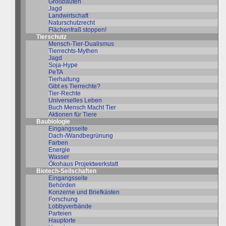
Großbauten
Jagd
Landwirtschaft
Naturschutzrecht
Flächenfraß stoppen!
Tierschutz
Mensch-Tier-Dualismus
Tierrechts-Mythen
Jagd
Soja-Hype
PeTA
Tierhaltung
Gibt es Tierrechte?
Tier-Rechte
Universelles Leben
Buch Mensch Macht Tier
Aktionen für Tiere
Baubiologie
Eingangsseite
Dach-/Wandbegrünung
Farben
Energie
Wasser
Ökohaus Projektwerkstatt
Biotech-Seilschaften
Eingangsseite
Behörden
Konzerne und Briefkästen
Forschung
Lobbyverbände
Parteien
Hauptorte