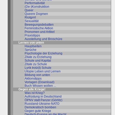
Performativität
(De-)Konstruktion
Queer
Queere Dogmen
Riotgrrrl
Sexualität
Bewegungsdebatten
Feministische Aktion
Pronomen und Artikel
Praxistipps
Ausstellung und Broschüre
Lernen von unten
Hauptseiten
Sprüche
Psychologie der Erziehung
Zitate zu Erziehung
Schule und Kapital
Zitate zu Schule
Lyrik trotz(t) Schule
Utopie Leben und Lernen
Bildung von unten
Aktionstipps
Vorlagen (Download)
Buch Wissen wollen ...
Gegen alle Kriege!
Was ist Krieg?
Aufrüstung in Deutschland
ÖPNV statt Panzer (Görlitz)
Russland-Ukraine-NATO
Demokratisch bomben
Gegen gute Kriege
Deutsch-Europa an die Macht