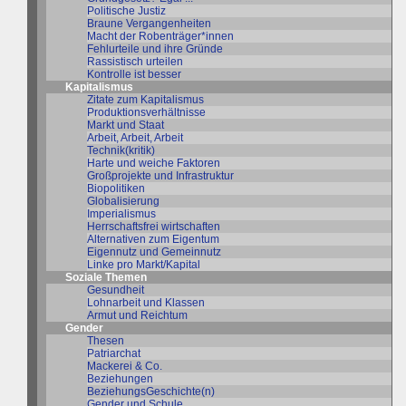
Politische Justiz
Braune Vergangenheiten
Macht der Robenträger*innen
Fehlurteile und ihre Gründe
Rassistisch urteilen
Kontrolle ist besser
Kapitalismus
Zitate zum Kapitalismus
Produktionsverhältnisse
Markt und Staat
Arbeit, Arbeit, Arbeit
Technik(kritik)
Harte und weiche Faktoren
Großprojekte und Infrastruktur
Biopolitiken
Globalisierung
Imperialismus
Herrschaftsfrei wirtschaften
Alternativen zum Eigentum
Eigennutz und Gemeinnutz
Linke pro Markt/Kapital
Soziale Themen
Gesundheit
Lohnarbeit und Klassen
Armut und Reichtum
Gender
Thesen
Patriarchat
Mackerei & Co.
Beziehungen
BeziehungsGeschichte(n)
Gender und Schule