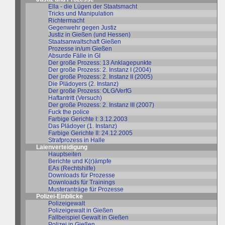
Ella - die Lügen der Staatsmacht
Tricks und Manipulation
Richtermacht
Gegenwehr gegen Justiz
Justiz in Gießen (und Hessen)
Staatsanwaltschaft Gießen
Prozesse in/um Gießen
Absurde Fälle in GI
Der große Prozess: 13 Anklagepunkte
Der große Prozess: 2. Instanz I (2004)
Der große Prozess: 2. Instanz II (2005)
Die Plädoyers (2. Instanz)
Der große Prozess: OLG/VerfG
Haftantritt (Versuch)
Der große Prozess: 2. Instanz III (2007)
Fuck the police
Farbige Gerichte I: 3.12.2003
Das Plädoyer (1. Instanz)
Farbige Gerichte II: 24.12.2005
Strafprozess in Halle
Laienverteidigung
Hauptseiten
Berichte und K(r)ämpfe
EAs (Rechtshilfe)
Downloads für Prozesse
Downloads für Trainings
Musteranträge für Prozesse
Polizei-Einblicke
Polizeigewalt
Polizeigewalt in Gießen
Fallbeispiel Gewalt in Gießen
Polizei in Gießen