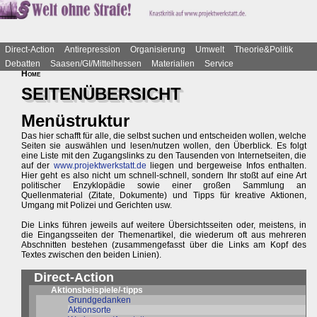
Direct-Action
Antirepression
Organisierung
Umwelt
Theorie&Politik
Debatten
Saasen/GI/Mittelhessen
Materialien
Service
Home
SEITENÜBERSICHT
Menüstruktur
Das hier schafft für alle, die selbst suchen und entscheiden wollen, welche
Seiten sie auswählen und lesen/nutzen wollen, den Überblick. Es folgt
eine Liste mit den Zugangslinks zu den Tausenden von Internetseiten, die
auf der
www.projektwerkstatt.de
liegen und bergeweise Infos enthalten.
Hier geht es also nicht um schnell-schnell, sondern Ihr stoßt auf eine Art
politischer Enzyklopädie sowie einer großen Sammlung an
Quellenmaterial (Zitate, Dokumente) und Tipps für kreative Aktionen,
Umgang mit Polizei und Gerichten usw.
Die Links führen jeweils auf weitere Übersichtsseiten oder, meistens, in
die Eingangsseiten der Themenartikel, die wiederum oft aus mehreren
Abschnitten bestehen (zusammengefasst über die Links am Kopf des
Textes zwischen den beiden Linien).
Direct-Action
Aktionsbeispiele/-tipps
Grundgedanken
Aktionsorte