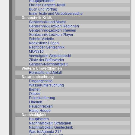
Hauptpersonen
Filz der Gentech-Kritik
Buch und Vortrag
Erste Texte und Verbotsversuche
Gentechnik-Kritik
Gentechnik und Macht
Gentechnik-Lexikon Regionen
Gentechnik-Lexikon Themen
Gentechnik-Lexikon Player
Schein-Vorteile
Koexistenz-Lügen
Recht der Gentechnik
MON810
Verweigerte Akteneinsicht
Zitate der Befürworter
Gentech-Nachhaltigkeit
Weitere Umweltthemen
Rohstoffe und Abfall
Naturbeobachtung
Eingangsseite
Wasseruntersuchung
Bienen
Ostsee
Eulenkartierung
Libellen
Heuschrecken
Hallig Hooge
Nachhaltigkeit
Hauptseiten
Nachhaltigkeit: Strategien
Nachhaltigkeit: Gentechnik
Was ist Agenda 21?