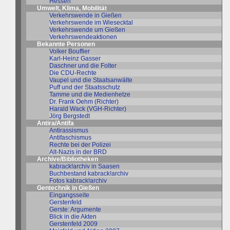
Hessen
Umwelt, Klima, Mobilität
Verkehrswende in Gießen
Verkehrswende im Wiesecktal
Verkehrswende um Gießen
Verkehrswendeaktionen
Bekannte Personen
Volker Bouffier
Karl-Heinz Gasser
Daschner und die Folter
Die CDU-Rechte
Vaupel und die Staatsanwälte
Puff und der Staatsschutz
Tamme und die Medienhetze
Dr. Frank Oehm (Richter)
Harald Wack (VGH-Richter)
Jörg Bergstedt
Antira/Antifa
Antirassismus
Antifaschismus
Rechte bei der Polizei
Alt-Nazis in der BRD
Archive/Bibliotheken
kabrack!archiv in Saasen
Buchbestand kabrack!archiv
Fotos kabrack!archiv
Gentechnik in Gießen
Eingangsseite
Gerstenfeld
Gerste: Argumente
Blick in die Akten
Gerstenfeld 2009