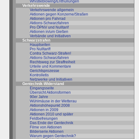
Whistleblowing/Enthüllungen
Verkehrswende
Verkehrswende allgemein
Aktionen gegen Konzerne/Straßen
Aktionen pro Fahrrad
Aktions-Schwarzfahren
Pro ÖPNV und Nulltarif
Aktionen in/um Gießen
Verbände und Initiativen
Schwarzstrafen
Hauptseiten
Pro Nulltarif!
Contra Schwarz-Strafen!
Aktions-Schwarzfahren
Rechtsweg zur Straffreiheit
Urteile und Kommentare
Gerichtsprozesse
Kontrolletis
Netzwerke und Initiativen
Gentechnik-Widerstand
Eingangsseite
Übersicht Aktionsformen
90er Jahre
Wühlmäuse in der Wetterau
Aktionshöhepunkt 2008
Aktionen in 2009
Aktionen 2010 und später
Feldbefreiungen
Das Ende der Gentechnik
Filme von Aktionen
Bilderserie Aktionen
Warum gegen Gentechnik?