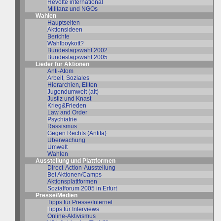
Revolte international
Militanz und NGOs
Wahlen
Hauptseiten
Aktionsideen
Berichte
Wahlboykott?
Bundestagswahl 2002
Bundestagswahl 2005
Lieder für Aktionen
Anti-Atom
Arbeit, Soziales
Hierarchien, Eliten
Jugendumwelt (alt)
Justiz und Knast
Krieg&Frieden
Law and Order
Psychiatrie
Rassismus
Gegen Rechts (Antifa)
Überwachung
Umwelt
Wahlen
Ausstellung und Plattformen
Direct-Action-Ausstellung
Bei Aktionen/Camps
Aktionsplattformen
Sozialforum 2005 in Erfurt
Presse/Medien
Tipps für Presse/Internet
Tipps für Interviews
Online-Aktivismus