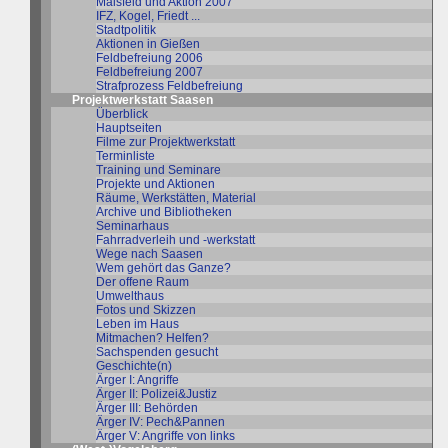
Maisfeld und Aktion 2007
IFZ, Kogel, Friedt ...
Stadtpolitik
Aktionen in Gießen
Feldbefreiung 2006
Feldbefreiung 2007
Strafprozess Feldbefreiung
Projektwerkstatt Saasen
Überblick
Hauptseiten
Filme zur Projektwerkstatt
Terminliste
Training und Seminare
Projekte und Aktionen
Räume, Werkstätten, Material
Archive und Bibliotheken
Seminarhaus
Fahrradverleih und -werkstatt
Wege nach Saasen
Wem gehört das Ganze?
Der offene Raum
Umwelthaus
Fotos und Skizzen
Leben im Haus
Mitmachen? Helfen?
Sachspenden gesucht
Geschichte(n)
Ärger I: Angriffe
Ärger II: Polizei&Justiz
Ärger III: Behörden
Ärger IV: Pech&Pannen
Ärger V: Angriffe von links