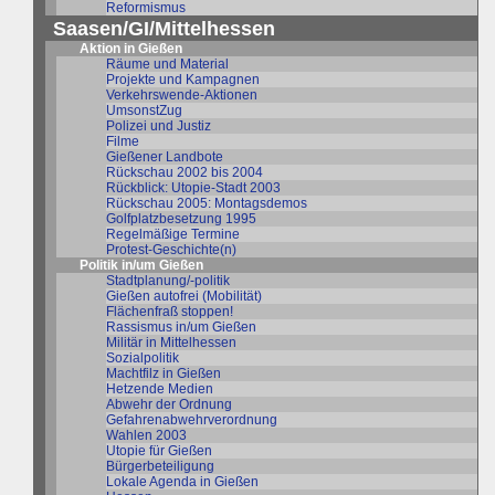
Reformismus
Saasen/GI/Mittelhessen
Aktion in Gießen
Räume und Material
Projekte und Kampagnen
Verkehrswende-Aktionen
UmsonstZug
Polizei und Justiz
Filme
Gießener Landbote
Rückschau 2002 bis 2004
Rückblick: Utopie-Stadt 2003
Rückschau 2005: Montagsdemos
Golfplatzbesetzung 1995
Regelmäßige Termine
Protest-Geschichte(n)
Politik in/um Gießen
Stadtplanung/-politik
Gießen autofrei (Mobilität)
Flächenfraß stoppen!
Rassismus in/um Gießen
Militär in Mittelhessen
Sozialpolitik
Machtfilz in Gießen
Hetzende Medien
Abwehr der Ordnung
Gefahrenabwehrverordnung
Wahlen 2003
Utopie für Gießen
Bürgerbeteiligung
Lokale Agenda in Gießen