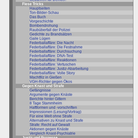
Fiese Tricks
Hauptseiten
Ton-Bilder-Schau
Das Buch
Vorgeschichte
Bombendrohung
Raubüberfall der Polizei
Gedichte zu Brandsätzen
Gaile Lügen
Federballaffäre: Die Nacht
Federballaffäre: Die Festnahme
Federballaffäre: Durchsuchung
Federballaffäre: DNA-Test
Federballaffäre: Reaktionen
Federballaffäre: Vertuschen
Federballaffäre: Justiz-Abarbeitung
Federballaffäre: Volle Story
Machtfilz in Gießen
VGH-Richter gegen Ökos
Gegen Knast und Strafe
Gefängnisse
Argumente gegen Knäste
Berichte hinter Gittern
8 Tage Stammheim
Haftformen und -vorschriften
Impressionen (Lesung/Vortrag)
Für eine Welt ohne Strafe
Alternativen zu Knast und Strafe
Strafe: Recht auf Gewalt
Aktionen gegen Knäste
Vergleich Knast-Psychiatrie
Justiz und Prozesse