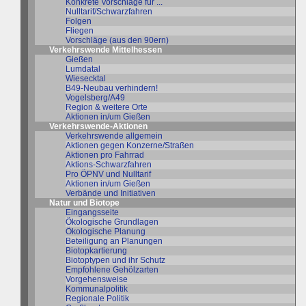
Konkrete Vorschläge für ...
Nulltarif/Schwarzfahren
Folgen
Fliegen
Vorschläge (aus den 90ern)
Verkehrswende Mittelhessen
Gießen
Lumdatal
Wiesecktal
B49-Neubau verhindern!
Vogelsberg/A49
Region & weitere Orte
Aktionen in/um Gießen
Verkehrswende-Aktionen
Verkehrswende allgemein
Aktionen gegen Konzerne/Straßen
Aktionen pro Fahrrad
Aktions-Schwarzfahren
Pro ÖPNV und Nulltarif
Aktionen in/um Gießen
Verbände und Initiativen
Natur und Biotope
Eingangsseite
Ökologische Grundlagen
Ökologische Planung
Beteiligung an Planungen
Biotopkartierung
Biotoptypen und ihr Schutz
Empfohlene Gehölzarten
Vorgehensweise
Kommunalpolitik
Regionale Politik