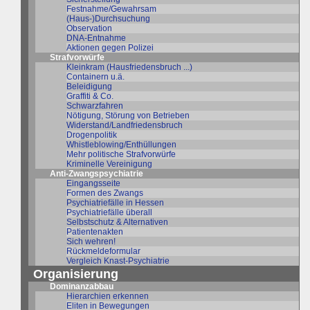
Festnahme/Gewahrsam
(Haus-)Durchsuchung
Observation
DNA-Entnahme
Aktionen gegen Polizei
Strafvorwürfe
Kleinkram (Hausfriedensbruch ...)
Containern u.ä.
Beleidigung
Graffiti & Co.
Schwarzfahren
Nötigung, Störung von Betrieben
Widerstand/Landfriedensbruch
Drogenpolitik
Whistleblowing/Enthüllungen
Mehr politische Strafvorwürfe
Kriminelle Vereinigung
Anti-Zwangspsychiatrie
Eingangsseite
Formen des Zwangs
Psychiatriefälle in Hessen
Psychiatriefälle überall
Selbstschutz & Alternativen
Patientenakten
Sich wehren!
Rückmeldeformular
Vergleich Knast-Psychiatrie
Organisierung
Dominanzabbau
Hierarchien erkennen
Eliten in Bewegungen