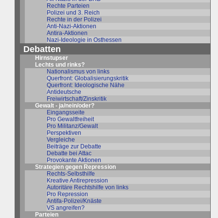
Rechte Parteien
Polizei und 3. Reich
Rechte in der Polizei
Anti-Nazi-Aktionen
Antira-Aktionen
Nazi-Ideologie in Osthessen
Debatten
Hirnstupser
Lechts und rinks?
Nationalismus von links
Querfront: Globalisierungskritik
Querfront: Ideologische Nähe
Antideutsche
Freiwirtschaft/Zinskritik
Gewalt - ja/nein/oder?
Eingangsseite
Pro Gewaltfreiheit
Pro Militanz/Gewalt
Perspektiven
Vergleiche
Beiträge zur Debatte
Debatte bei Attac
Provokante Aktionen
Strategien gegen Repression
Rechts-Selbsthilfe
Kreative Antirepression
Autoritäre Rechtshilfe von links
Pro Repression
Antifa-Polizei/Knäste
VS angreifen?
Parteien