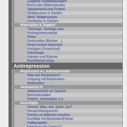
Legitime Feldbefreiungen
Recht des Widerstandes
Staatsmacht und Protest
Strafprozess in Gießen
Mehr Strafprozesse
Genfelder in Gießen
Materialien & Support
Trainings, Vorträge usw.
Vortragsmanuskript
Filme
Gedrucktes (Bücher ...)
Direct-Action-Kalender
Vorlagen (Download)
Fahrzeuge
Häuser und Räume
Rundherum-Orga
Antirepression
Repression vs. Antirepression
Was will Repression?
Umgang mit Repression
Materialien
Akteneinsicht
Akteneinsicht vor Gericht
Behördenakten
Patient_innenakten u.ä.
Demotipps
Demos: Was, wie, wann, wo?
Versammlungsrecht
Demos zu Aktionen machen
Konflikte mit Behörden/Polizei
Fallbeispiele
Gebühren für Demos?