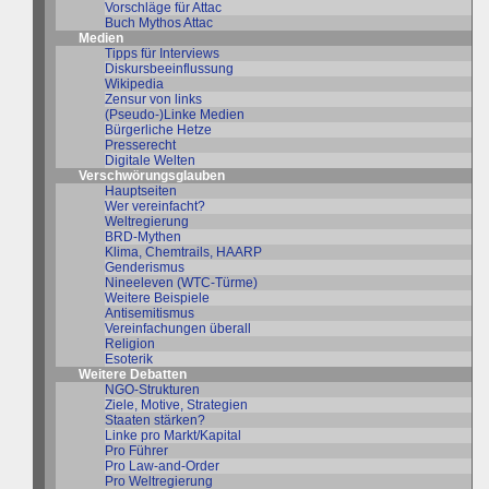
Vorschläge für Attac
Buch Mythos Attac
Medien
Tipps für Interviews
Diskursbeeinflussung
Wikipedia
Zensur von links
(Pseudo-)Linke Medien
Bürgerliche Hetze
Presserecht
Digitale Welten
Verschwörungsglauben
Hauptseiten
Wer vereinfacht?
Weltregierung
BRD-Mythen
Klima, Chemtrails, HAARP
Genderismus
Nineeleven (WTC-Türme)
Weitere Beispiele
Antisemitismus
Vereinfachungen überall
Religion
Esoterik
Weitere Debatten
NGO-Strukturen
Ziele, Motive, Strategien
Staaten stärken?
Linke pro Markt/Kapital
Pro Führer
Pro Law-and-Order
Pro Weltregierung