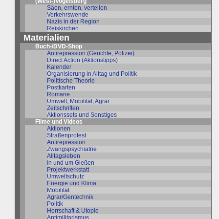
(West-)Vogelsberg
Säen, ernten, verteilen
Verkehrswende
Nazis in der Region
Reiskirchen
Materialien
Buch-/DVD-Shop
Antirepression (Gerichte, Polizei)
Direct Action (Aktionstipps)
Kalender
Organisierung in Alltag und Politik
Politische Theorie
Postkarten
Romane
Umwelt, Mobilität, Agrar
Zeitschriften
Aktionssets und Sonstiges
Filme und Videos
Aktionen
Straßenprotest
Antirepression
Zwangspsychiatrie
Alltagsleben
In und um Gießen
Projektwerkstatt
Umweltschutz
Energie und Klima
Mobilität
Agrar/Gentechnik
Politik
Herrschaft & Utopie
Antimilitarismus