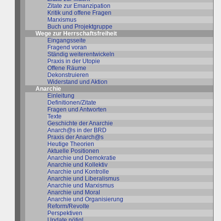
Zitate zur Emanzipation
Kritik und offene Fragen
Marxismus
Buch und Projektgruppe
Wege zur Herrschaftsfreiheit
Eingangsseite
Fragend voran
Ständig weiterentwickeln
Praxis in der Utopie
Offene Räume
Dekonstruieren
Widerstand und Aktion
Anarchie
Einleitung
Definitionen/Zitate
Fragen und Antworten
Texte
Geschichte der Anarchie
Anarch@s in der BRD
Praxis der Anarch@s
Heutige Theorien
Aktuelle Positionen
Anarchie und Demokratie
Anarchie und Kollektiv
Anarchie und Kontrolle
Anarchie und Liberalismus
Anarchie und Marxismus
Anarchie und Moral
Anarchie und Organisierung
Reform/Revolte
Perspektiven
Update nötig!