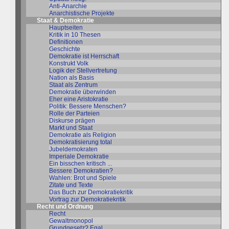
Anti-Anarchie
Anarchistische Projekte
Staat & Demokratie
Hauptseiten
Kritik in 10 Thesen
Definitionen
Geschichte
Demokratie ist Herrschaft
Konstrukt Volk
Logik der Stellvertretung
Nation als Basis
Staat als Zentrum
Demokratie überwinden
Eher eine Aristokratie
Politik: Bessere Menschen?
Rolle der Parteien
Diskurse prägen
Markt und Staat
Demokratie als Religion
Demokratisierung total
Jubeldemokraten
Imperiale Demokratie
Ein bisschen kritisch ...
Bessere Demokratien?
Wahlen: Brot und Spiele
Zitate und Texte
Das Buch zur Demokratiekritik
Vortrag zur Demokratiekritik
Recht und Ordnung
Recht
Gewaltmonopol
Grundgesetz? Egal ...