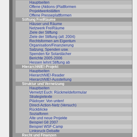
Hauptseiten
Offene (Aktions-)Plattformen
Projektwerkstätten
Offene Presseplattformen
Stiftung FreiRäume
Häuser und Räume
Netzwerk FreiRäume
Ziele der Stiftung
Ziele der Stiftung (alt: 2004)
Rechtsformen am Eigentum
Organisation/Finanzierung
Satzung, Spenden usw.
Spenden für Solardächer
Berichte 2005-2006
Hessen lehnt Stiftung ab
HierarchNIE!-Projekt
Hauptseiten
HierarchNIE!-Reader
HierarchNIE!-Ausstellung
Struktur und Vernetzung
Hauptseiten
Vernetzt Euch: Rückmeldeformular
Strategietexte
Plädoyer: Von unten!
Direct-Action-Netz (Versuch)
Rückblicke
Sozialforen
Alte und neue Projekte
Beispiel G8 2007
Beispiel WSF-Camp
Linksruck-Debatte
Recht und Finanzen