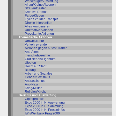
Werkzeuge/Ausstattung
Alltag/Kleine Aktionen
Straßentheater
Kreative Demos
Farbe/Kleben
Flyer, Schilder, Transpis
Direkte Intervention
Alles kombinieren
Unkreative Aktionen
Provokante Aktionen
Thematische Aktionen
Umwelt/Natur
Verkehrswende
Aktionen gegen Autos/Straßen
Anti-Atom
Tierschutz/-rechte
Gratisleben/Eigentum
Utopien
Recht auf Stadt
Bildung
Arbeit und Soziales
Gender/Sexismus
Antirassismus
Anti-Nazi
Krieg/Militär
Religion/Kirche
Berichte und Auswertung
Gipfelproteste
Expo 2000 in H: Auswertung
Expo 2000 in H: Sammlung
Expo 2000 in H: Presseinfos
IWF/Weltbank Prag 2000