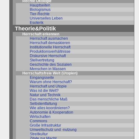
Rechte Ökologie
Hauptseiten
Biologismus
Tier-Rechte
Universelles Leben
Esoterik
Theorie&Politik
Herrschaft erkennen
Herrschaft ausmachen
Herrschaft demaskieren
Institutionelle Herrschaft
Produktionsverhältnisse
Diskursive Herrschaft
Stellvertretung
Geschichte des Sozialen
Menschen in Massen
Herrschaftsfreie Welt (Utopien)
Eingangsseite
Warum ohne Herrschaft?
Herrschaft und Utopie
Was ist die Welt?
Natur und Technik
Das menschliche Maß
Selbstentfaltung
Wie alles koordinieren?
Autonomie & Kooperation
Wirtschaften
Commons
Große Infrastruktur
Umweltschutz und -nutzung
Streitkultur
Zitate zur Macht