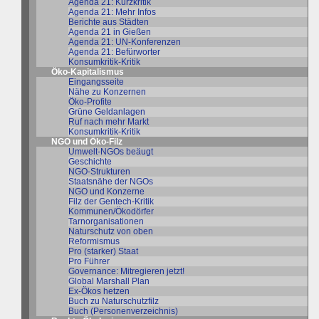
Agenda 21: Kurzkritik
Agenda 21: Mehr Infos
Berichte aus Städten
Agenda 21 in Gießen
Agenda 21: UN-Konferenzen
Agenda 21: Befürworter
Konsumkritik-Kritik
Öko-Kapitalismus
Eingangsseite
Nähe zu Konzernen
Öko-Profite
Grüne Geldanlagen
Ruf nach mehr Markt
Konsumkritik-Kritik
NGO und Öko-Filz
Umwelt-NGOs beäugt
Geschichte
NGO-Strukturen
Staatsnähe der NGOs
NGO und Konzerne
Filz der Gentech-Kritik
Kommunen/Ökodörfer
Tarnorganisationen
Naturschutz von oben
Reformismus
Pro (starker) Staat
Pro Führer
Governance: Mitregieren jetzt!
Global Marshall Plan
Ex-Ökos hetzen
Buch zu Naturschutzfilz
Buch (Personenverzeichnis)