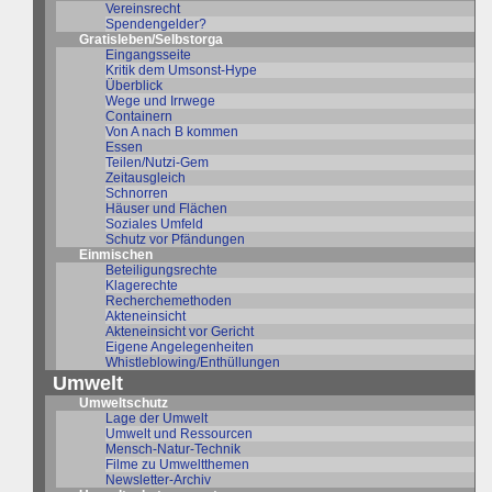
Vereinsrecht
Spendengelder?
Gratisleben/Selbstorga
Eingangsseite
Kritik dem Umsonst-Hype
Überblick
Wege und Irrwege
Containern
Von A nach B kommen
Essen
Teilen/Nutzi-Gem
Zeitausgleich
Schnorren
Häuser und Flächen
Soziales Umfeld
Schutz vor Pfändungen
Einmischen
Beteiligungsrechte
Klagerechte
Recherchemethoden
Akteneinsicht
Akteneinsicht vor Gericht
Eigene Angelegenheiten
Whistleblowing/Enthüllungen
Umwelt
Umweltschutz
Lage der Umwelt
Umwelt und Ressourcen
Mensch-Natur-Technik
Filme zu Umweltthemen
Newsletter-Archiv