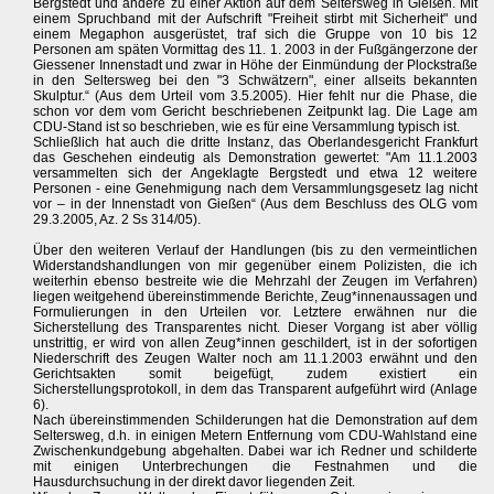
Bergstedt und andere zu einer Aktion auf dem Seltersweg in Gießen. Mit
einem Spruchband mit der Aufschrift "Freiheit stirbt mit Sicherheit" und
einem Megaphon ausgerüstet, traf sich die Gruppe von 10 bis 12
Personen am späten Vormittag des 11. 1. 2003 in der Fußgängerzone der
Giessener Innenstadt und zwar in Höhe der Einmündung der Plockstraße
in den Seltersweg bei den "3 Schwätzern", einer allseits bekannten
Skulptur.“ (Aus dem Urteil vom 3.5.2005). Hier fehlt nur die Phase, die
schon vor dem vom Gericht beschriebenen Zeitpunkt lag. Die Lage am
CDU-Stand ist so beschrieben, wie es für eine Versammlung typisch ist.
Schließlich hat auch die dritte Instanz, das Oberlandesgericht Frankfurt
das Geschehen eindeutig als Demonstration gewertet: "Am 11.1.2003
versammelten sich der Angeklagte Bergstedt und etwa 12 weitere
Personen - eine Genehmigung nach dem Versammlungsgesetz lag nicht
vor – in der Innenstadt von Gießen“ (Aus dem Beschluss des OLG vom
29.3.2005, Az. 2 Ss 314/05).
Über den weiteren Verlauf der Handlungen (bis zu den vermeintlichen
Widerstandshandlungen von mir gegenüber einem Polizisten, die ich
weiterhin ebenso bestreite wie die Mehrzahl der Zeugen im Verfahren)
liegen weitgehend übereinstimmende Berichte, Zeug*innenaussagen und
Formulierungen in den Urteilen vor. Letztere erwähnen nur die
Sicherstellung des Transparentes nicht. Dieser Vorgang ist aber völlig
unstrittig, er wird von allen Zeug*innen geschildert, ist in der sofortigen
Niederschrift des Zeugen Walter noch am 11.1.2003 erwähnt und den
Gerichtsakten somit beigefügt, zudem existiert ein
Sicherstellungsprotokoll, in dem das Transparent aufgeführt wird (Anlage
6).
Nach übereinstimmenden Schilderungen hat die Demonstration auf dem
Seltersweg, d.h. in einigen Metern Entfernung vom CDU-Wahlstand eine
Zwischenkundgebung abgehalten. Dabei war ich Redner und schilderte
mit einigen Unterbrechungen die Festnahmen und die
Hausdurchsuchung in der direkt davor liegenden Zeit.