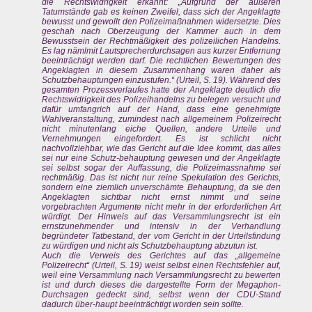
die Rechtswidrigkeit erkannt: „Aufgrund der äußeren
Tatumstände gab es keinen Zweifel, dass sich der Angeklagte
bewusst und gewollt den Polizeimaßnahmen widersetzte. Dies
geschah nach Oberzeugung der Kammer auch in dem
Bewusstsein der Rechtmäßigkeit des polizeilichen Handelns.
Es lag nämlmit Lautsprecherdurchsagen aus kurzer Entfernung
beeinträchtigt werden darf. Die rechtlichen Bewertungen des
Angeklagten in diesem Zusammenhang waren daher als
Schutzbehauptungen einzustufen.“ (Urteil, S. 19). Während des
gesamten Prozessverlaufes hatte der Angeklagte deutlich die
Rechtswidrigkeit des Polizeihandelns zu belegen versucht und
dafür umfangrich auf der Hand, dass eine genehmigte
Wahlveranstaltung, zumindest nach allgemeinem Polizeirecht
nicht minutenlang eiche Quellen, andere Urteile und
Vernehmungen eingefordert. Es ist schlicht nicht
nachvollziehbar, wie das Gericht auf die Idee kommt, das alles
sei nur eine Schutz-behauptung gewesen und der Angeklagte
sei selbst sogar der Auffassung, die Polizeimassnahme sei
rechtmäßig. Das ist nicht nur reine Spekulation des Gerichts,
sondern eine ziemlich unverschämte Behauptung, da sie den
Angeklagten sichtbar nicht ernst nimmt und seine
vorgebrachten Argumente nicht mehr in der erforderlichen Art
würdigt. Der Hinweis auf das Versammlungsrecht ist ein
ernstzunehmender und intensiv in der Verhandlung
begründeter Tatbestand, der vom Gericht in der Urteilsfindung
zu würdigen und nicht als Schutzbehauptung abzutun ist.
Auch die Verweis des Gerichtes auf das „allgemeine
Polizeirecht“ (Urteil, S. 19) weist selbst einen Rechtsfehler auf,
weil eine Versammlung nach Versammlungsrecht zu bewerten
ist und durch dieses die dargestellte Form der Megaphon-
Durchsagen gedeckt sind, selbst wenn der CDU-Stand
dadurch über-haupt beeinträchtigt worden sein sollte.