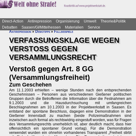
Direct-Action
Antirepression
Organisierung
Umwelt
Theorie&Politik
Debatten
Saasen/GI/Mittelhessen
Materialien
Service
Antirepression
»
Demotipps
»
Fallbeispiele
VERFASSUNGSKLAGE WEGEN
VERSTOSS GEGEN
VERSAMMLUNGSRECHT
Verstoß gegen Art. 8 GG
(Versammlungsfreiheit)
Zum Geschehen
Am 11.1.2003 erhielten – wenige Stunden nach den entsprechenden
Geschehnissen – Personen aus verschiedenen Gießener politischen
Gruppen durch die Betroffenen die Information über die Festnahmen am
9.1.2003 und die Hausdurchsuchung mit umfangreichen
Beschlagnahmen am 10.1.2003 in der Projektwerkstatt in Saasen. Es
entstand der spontane Beschluss, dagegen eine Demonstration in der
Gießener Innenstadt zu machen (beide Polizeimaßnahmen sind
inzwischen auch formal als rechtswidrig eingestuft worden, was für Fragen
des Versammlungsrechts unerheblich ist, aber deutlich macht, dass hier
offensichtlich ein spontaner Grund vorlag). Für die Demonstration
verwendet wurden ein ohnehin vorhandenes Transparent „Freiheit stirbt