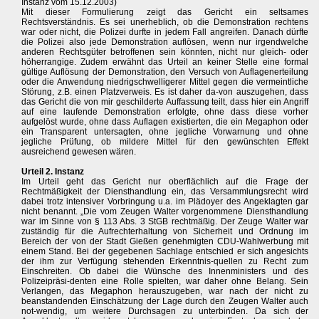
Instanz vom 15.12.2003)
Mit dieser Formulierung zeigt das Gericht ein seltsames
Rechtsverständnis. Es sei unerheblich, ob die Demonstration rechtens
war oder nicht, die Polizei durfte in jedem Fall angreifen. Danach dürfte
die Polizei also jede Demonstration auflösen, wenn nur irgendwelche
anderen Rechtsgüter betroffenen sein könnten, nicht nur gleich- oder
höherrangige. Zudem erwähnt das Urteil an keiner Stelle eine formal
gültige Auflösung der Demonstration, den Versuch von Auflagenerteilung
oder die Anwendung niedrigschwelligerer Mittel gegen die vermeintliche
Störung, z.B. einen Platzverweis. Es ist daher da-von auszugehen, dass
das Gericht die von mir geschilderte Auffassung teilt, dass hier ein Angriff
auf eine laufende Demonstration erfolgte, ohne dass diese vorher
aufgelöst wurde, ohne dass Auflagen existierten, die ein Megaphon oder
ein Transparent untersagten, ohne jegliche Vorwarnung und ohne
jegliche Prüfung, ob mildere Mittel für den gewünschten Effekt
ausreichend gewesen wären.
Urteil 2. Instanz
Im Urteil geht das Gericht nur oberflächlich auf die Frage der
Rechtmäßigkeit der Diensthandlung ein, das Versammlungsrecht wird
dabei trotz intensiver Vorbringung u.a. im Plädoyer des Angeklagten gar
nicht benannt. „Die vom Zeugen Walter vorgenommene Diensthandlung
war im Sinne von § 113 Abs. 3 StGB rechtmäßig. Der Zeuge Walter war
zuständig für die Aufrechterhaltung von Sicherheit und Ordnung im
Bereich der von der Stadt Gießen genehmigten CDU-Wahlwerbung mit
einem Stand. Bei der gegebenen Sachlage entschied er sich angesichts
der ihm zur Verfügung stehenden Erkenntnis-quellen zu Recht zum
Einschreiten. Ob dabei die Wünsche des Innenministers und des
Polizeipräsi-denten eine Rolle spielten, war daher ohne Belang. Sein
Verlangen, das Megaphon herauszugeben, war nach der nicht zu
beanstandenden Einschätzung der Lage durch den Zeugen Walter auch
not-wendig, um weitere Durchsagen zu unterbinden. Da sich der