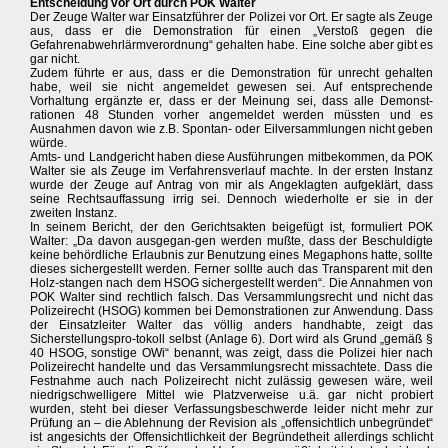
Entscheidung vor Ort durch POK Walter
Der Zeuge Walter war Einsatzführer der Polizei vor Ort. Er sagte als Zeuge
aus, dass er die Demonstration für einen „Verstoß gegen die
Gefahrenabwehrlärmverordnung“ gehalten habe. Eine solche aber gibt es
gar nicht.
Zudem führte er aus, dass er die Demonstration für unrecht gehalten
habe, weil sie nicht angemeldet gewesen sei. Auf entsprechende
Vorhaltung ergänzte er, dass er der Meinung sei, dass alle Demonst-
rationen 48 Stunden vorher angemeldet werden müssten und es
Ausnahmen davon wie z.B. Spontan- oder Eilversammlungen nicht geben
würde.
Amts- und Landgericht haben diese Ausführungen mitbekommen, da POK
Walter sie als Zeuge im Verfahrensverlauf machte. In der ersten Instanz
wurde der Zeuge auf Antrag von mir als Angeklagten aufgeklärt, dass
seine Rechtsauffassung irrig sei. Dennoch wiederholte er sie in der
zweiten Instanz.
In seinem Bericht, der den Gerichtsakten beigefügt ist, formuliert POK
Walter: „Da davon ausgegan-gen werden mußte, dass der Beschuldigte
keine behördliche Erlaubnis zur Benutzung eines Megaphons hatte, sollte
dieses sichergestellt werden. Ferner sollte auch das Transparent mit den
Holz-stangen nach dem HSOG sichergestellt werden“. Die Annahmen von
POK Walter sind rechtlich falsch. Das Versammlungsrecht und nicht das
Polizeirecht (HSOG) kommen bei Demonstrationen zur Anwendung. Dass
der Einsatzleiter Walter das völlig anders handhabte, zeigt das
Sicherstellungspro-tokoll selbst (Anlage 6). Dort wird als Grund „gemäß §
40 HSOG, sonstige OWi“ benannt, was zeigt, dass die Polizei hier nach
Polizeirecht handelte und das Versammlungsrecht missachtete. Dass die
Festnahme auch nach Polizeirecht nicht zulässig gewesen wäre, weil
niedrigschwelligere Mittel wie Platzverweise u.ä. gar nicht probiert
wurden, steht bei dieser Verfassungsbeschwerde leider nicht mehr zur
Prüfung an – die Ablehnung der Revision als „offensichtlich unbegründet“
ist angesichts der Offensichtlichkeit der Begründetheit allerdings schlicht