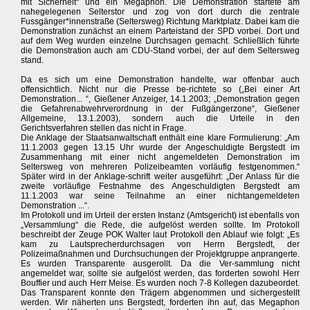
mit Sicherheit“ und ein Megaphon. Die Demonstration startete am
nahegelegenen Selterstor und zog von dort durch die zentrale
Fussgänger*innenstraße (Seltersweg) Richtung Marktplatz. Dabei kam die
Demonstration zunächst an einem Parteistand der SPD vorbei. Dort und
auf dem Weg wurden einzelne Durchsagen gemacht. Schließlich führte
die Demonstration auch am CDU-Stand vorbei, der auf dem Seltersweg
stand.
Da es sich um eine Demonstration handelte, war offenbar auch
offensichtlich. Nicht nur die Presse be-richtete so („Bei einer Art
Demonstration... “, Gießener Anzeiger, 14.1.2003; „Demonstration gegen
die Gefahrenabwehrverordnung in der Fußgängerzone“, Gießener
Allgemeine, 13.1.2003), sondern auch die Urteile in den
Gerichtsverfahren stellen das nicht in Frage.
Die Anklage der Staatsanwaltschaft enthält eine klare Formulierung: „Am
11.1.2003 gegen 13.15 Uhr wurde der Angeschuldigte Bergstedt im
Zusammenhang mit einer nicht angemeldeten Demonstration im
Seltersweg von mehreren Polizeibeamten vorläufig festgenommen.“
Später wird in der Anklage-schrift weiter ausgeführt: „Der Anlass für die
zweite vorläufige Festnahme des Angeschuldigten Bergstedt am
11.1.2003 war seine Teilnahme an einer nichtangemeldeten
Demonstration ...“.
Im Protokoll und im Urteil der ersten Instanz (Amtsgericht) ist ebenfalls von
„Versammlung“ die Rede, die aufgelöst werden sollte. Im Protokoll
beschreibt der Zeuge POK Walter laut Protokoll den Ablauf wie folgt: „Es
kam zu Lautsprecherdurchsagen von Herrn Bergstedt, der
Polizeimaßnahmen und Durchsuchungen der Projektgruppe anprangerte.
Es wurden Transparente ausgerollt. Da die Ver-sammlung nicht
angemeldet war, sollte sie aufgelöst werden, das forderten sowohl Herr
Bouffier und auch Herr Meise. Es wurden noch 7-8 Kollegen dazubeordet.
Das Transparent konnte den Trägern abgenommen und sichergestellt
werden. Wir näherten uns Bergstedt, forderten ihn auf, das Megaphon