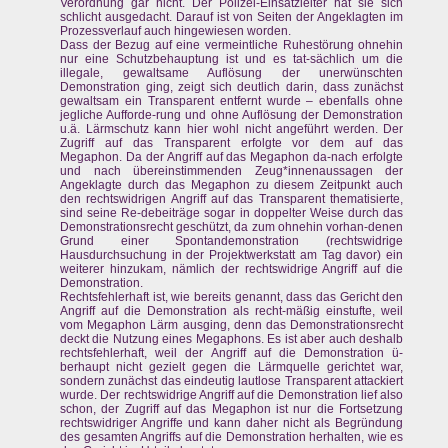
Verordnung gar nicht. Der Polizei-Einsatzleiter hat sie sich
schlicht ausgedacht. Darauf ist von Seiten der Angeklagten im
Prozessverlauf auch hingewiesen worden.
Dass der Bezug auf eine vermeintliche Ruhestörung ohnehin
nur eine Schutzbehauptung ist und es tat-sächlich um die
illegale, gewaltsame Auflösung der unerwünschten
Demonstration ging, zeigt sich deutlich darin, dass zunächst
gewaltsam ein Transparent entfernt wurde – ebenfalls ohne
jegliche Aufforde-rung und ohne Auflösung der Demonstration
u.ä. Lärmschutz kann hier wohl nicht angeführt werden. Der
Zugriff auf das Transparent erfolgte vor dem auf das
Megaphon. Da der Angriff auf das Megaphon da-nach erfolgte
und nach übereinstimmenden Zeug*innenaussagen der
Angeklagte durch das Megaphon zu diesem Zeitpunkt auch
den rechtswidrigen Angriff auf das Transparent thematisierte,
sind seine Re-debeiträge sogar in doppelter Weise durch das
Demonstrationsrecht geschützt, da zum ohnehin vorhan-denen
Grund einer Spontandemonstration (rechtswidrige
Hausdurchsuchung in der Projektwerkstatt am Tag davor) ein
weiterer hinzukam, nämlich der rechtswidrige Angriff auf die
Demonstration.
Rechtsfehlerhaft ist, wie bereits genannt, dass das Gericht den
Angriff auf die Demonstration als recht-mäßig einstufte, weil
vom Megaphon Lärm ausging, denn das Demonstrationsrecht
deckt die Nutzung eines Megaphons. Es ist aber auch deshalb
rechtsfehlerhaft, weil der Angriff auf die Demonstration ü-
berhaupt nicht gezielt gegen die Lärmquelle gerichtet war,
sondern zunächst das eindeutig lautlose Transparent attackiert
wurde. Der rechtswidrige Angriff auf die Demonstration lief also
schon, der Zugriff auf das Megaphon ist nur die Fortsetzung
rechtswidriger Angriffe und kann daher nicht als Begründung
des gesamten Angriffs auf die Demonstration herhalten, wie es