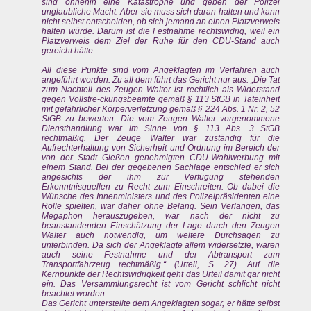
sind ohnehin eine Katastrophe und geben der Polizei
unglaubliche Macht. Aber sie muss sich daran halten und kann
nicht selbst entscheiden, ob sich jemand an einen Platzverweis
halten würde. Darum ist die Festnahme rechtswidrig, weil ein
Platzverweis dem Ziel der Ruhe für den CDU-Stand auch
gereicht hätte.
All diese Punkte sind vom Angeklagten im Verfahren auch
angeführt worden. Zu all dem führt das Gericht nur aus: „Die Tat
zum Nachteil des Zeugen Walter ist rechtlich als Widerstand
gegen Vollstre-ckungsbeamte gemäß § 113 StGB in Tateinheit
mit gefährlicher Körperverletzung gemäß § 224 Abs. 1 Nr. 2, 52
StGB zu bewerten. Die vom Zeugen Walter vorgenommene
Diensthandlung war im Sinne von § 113 Abs. 3 StGB
rechtmäßig. Der Zeuge Walter war zuständig für die
Aufrechterhaltung von Sicherheit und Ordnung im Bereich der
von der Stadt Gießen genehmigten CDU-Wahlwerbung mit
einem Stand. Bei der gegebenen Sachlage entschied er sich
angesichts der ihm zur Verfügung stehenden
Erkenntnisquellen zu Recht zum Einschreiten. Ob dabei die
Wünsche des Innenministers und des Polizeipräsidenten eine
Rolle spielten, war daher ohne Belang. Sein Verlangen, das
Megaphon herauszugeben, war nach der nicht zu
beanstandenden Einschätzung der Lage durch den Zeugen
Walter auch notwendig, um weitere Durchsagen zu
unterbinden. Da sich der Angeklagte allem widersetzte, waren
auch seine Festnahme und der Abtransport zum
Transportfahrzeug rechtmäßig.“ (Urteil, S. 27). Auf die
Kernpunkte der Rechtswidrigkeit geht das Urteil damit gar nicht
ein. Das Versammlungsrecht ist vom Gericht schlicht nicht
beachtet worden.
Das Gericht unterstellte dem Angeklagten sogar, er hätte selbst