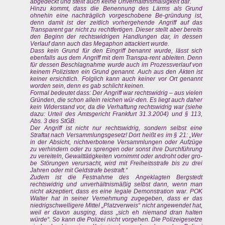
abgedeckt und stellt auch keine Unverhältnismäßigkeit dar.
Hinzu kommt, dass die Benennung des Lärms als Grund
ohnehin eine nachträglich vorgeschobene Be-gründung ist,
denn damit ist der zeitlich vorhergehende Angriff auf das
Transparent gar nicht zu rechtfertigen. Dieser stellt aber bereits
den Beginn der rechtswidrigen Handlungen dar, in dessen
Verlauf dann auch das Megaphon attackiert wurde.
Dass kein Grund für den Eingriff benannt wurde, lässt sich
ebenfalls aus dem Angriff mit dem Transpa-rent ableiten. Denn
für dessen Beschlagnahme wurde auch im Prozessverlauf von
keinem Polizisten ein Grund genannt. Auch aus den Akten ist
keiner ersichtlich. Folglich kann auch keiner vor Ort genannt
worden sein, denn es gab schlicht keinen.
Formal bedeutet dass: Der Angriff war rechtswidrig – aus vielen
Gründen, die schon allein reichen wür-den. Es liegt auch daher
kein Widerstand vor, da die Verhaftung rechtswidrig war (siehe
dazu: Urteil des Amtsgericht Frankfurt 31.3.2004) und § 113,
Abs. 3 des StGB.
Der Angriff ist nicht nur rechtswidrig, sondern selbst eine
Straftat nach Versammlungsgesetz! Dort heißt es im § 21: „Wer
in der Absicht, nichtverbotene Versammlungen oder Aufzüge
zu verhindern oder zu sprengen oder sonst ihre Durchführung
zu vereiteln, Gewalttätigkeiten vornimmt oder androht oder gro-
be Störungen verursacht, wird mit Freiheitsstrafe bis zu drei
Jahren oder mit Geldstrafe bestraft.“
Zudem ist die Festnahme des Angeklagten Bergstedt
rechtswidrig und unverhältnismäßig selbst dann, wenn man
nicht akzeptiert, dass es eine legale Demonstration war. POK
Walter hat in seiner Vernehmung zugegeben, dass er das
niedrigschwelligere Mittel „Platzverweis“ nicht angewendet hat,
weil er davon ausging, dass „sich eh niemand dran halten
würde“. So kann die Polizei nicht vorgehen. Die Polizeigesetze