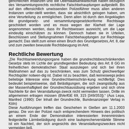
gerichtlichen Instanzen und die Oberstaatsanwaltschaft haben bezüglich
des Versammlungsrechts rechtliche Falschbehauptungen aufgestellt. Bis
auf den offensichtlich unwissenden Polizeiführer muss allen anderen
Instanzen unter-stellt werden, dass sie absichtlich gelogen haben, um
eine Verurteilung zu ermöglichen. Denn allen ist durch den Angeklagten
die grundgesetz- und versammlungsgesetzkonforme Rechtslage
geschildert worden und es muss wegen der Klarheit der Lage
angenommen werden, dass ihr Rechtswissen ausreicht, um die Lage
eindeutig einschätzen zu können. Dennoch haben sie in Urteilen,
Beschlüssen und Stellungnahmen Falschbehauptungen zur Rechtslage
gemacht. Das stellt zum einen einen Bruch des Grundgesetzes, Art. 8, dar
und zum zweiten bewusste Rechtsbeugung im Amt.
Rechtliche Bewertung
„Die Rechtsanwendungsorgane haben die grundrechtsbeschränkenden
Gesetze stets im Lichte der grundlegenden Bedeutung des Art. 8 GG im
freiheitlichen demokratischen Staat auszulegen und sich bei ihren
Maßnahmen auf das zu beschränken, was zum Schutz gleichwertiger
Rechtsgüter notwen-dig ist. Dabei ist zu beachten, daß keineswegs jedes
beliebige Interesse eine Grundrechtseinschrän-kung rechtfertigt. Dies
bedeutet beispielsweise, daß Belästigungen, die sich zwangsläufig aus
der Massenhaftigkeit der Grundrechtsausübung ergeben und sich ohne
Nachteile für den Veranstaltungs-zweck nicht vermeiden lassen, Dritte im
allgemeinen ertragen müssen (BVerfGE 69, 315 [349/353]).“ (Aus Lepa,
Manfred (1990): Der Inhalt der Grundrechte, Bundesanzeiger Verlag in
Köln)
Diese Ausführungen treffen das Geschehen in Gießen am 11.1.2003
genau. Die von der Polizei nach entsprechendem Hinweis des politisch
an einem Ende der Demonstration interessierten Innenministers
festgestellte Lärmbelästigung durch eine lautsprecherverstärkte Stimme
ist ein Nachteil, der sich angesichts des Veranstaltungszweckes nicht
vermeiden ließ.