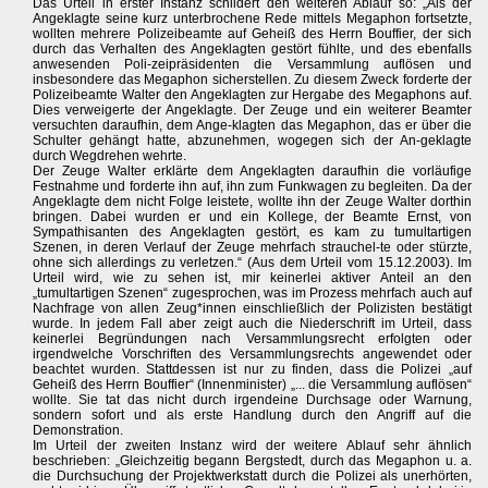
Das Urteil in erster Instanz schildert den weiteren Ablauf so: „Als der
Angeklagte seine kurz unterbrochene Rede mittels Megaphon fortsetzte,
wollten mehrere Polizeibeamte auf Geheiß des Herrn Bouffier, der sich
durch das Verhalten des Angeklagten gestört fühlte, und des ebenfalls
anwesenden Poli-zeipräsidenten die Versammlung auflösen und
insbesondere das Megaphon sicherstellen. Zu diesem Zweck forderte der
Polizeibeamte Walter den Angeklagten zur Hergabe des Megaphons auf.
Dies verweigerte der Angeklagte. Der Zeuge und ein weiterer Beamter
versuchten daraufhin, dem Ange-klagten das Megaphon, das er über die
Schulter gehängt hatte, abzunehmen, wogegen sich der An-geklagte
durch Wegdrehen wehrte.
Der Zeuge Walter erklärte dem Angeklagten daraufhin die vorläufige
Festnahme und forderte ihn auf, ihn zum Funkwagen zu begleiten. Da der
Angeklagte dem nicht Folge leistete, wollte ihn der Zeuge Walter dorthin
bringen. Dabei wurden er und ein Kollege, der Beamte Ernst, von
Sympathisanten des Angeklagten gestört, es kam zu tumultartigen
Szenen, in deren Verlauf der Zeuge mehrfach strauchel-te oder stürzte,
ohne sich allerdings zu verletzen.“ (Aus dem Urteil vom 15.12.2003). Im
Urteil wird, wie zu sehen ist, mir keinerlei aktiver Anteil an den
„tumultartigen Szenen“ zugesprochen, was im Prozess mehrfach auch auf
Nachfrage von allen Zeug*innen einschließlich der Polizisten bestätigt
wurde. In jedem Fall aber zeigt auch die Niederschrift im Urteil, dass
keinerlei Begründungen nach Versammlungsrecht erfolgten oder
irgendwelche Vorschriften des Versammlungsrechts angewendet oder
beachtet wurden. Stattdessen ist nur zu finden, dass die Polizei „auf
Geheiß des Herrn Bouffier“ (Innenminister) „... die Versammlung auflösen“
wollte. Sie tat das nicht durch irgendeine Durchsage oder Warnung,
sondern sofort und als erste Handlung durch den Angriff auf die
Demonstration.
Im Urteil der zweiten Instanz wird der weitere Ablauf sehr ähnlich
beschrieben: „Gleichzeitig begann Bergstedt, durch das Megaphon u. a.
die Durchsuchung der Projektwerkstatt durch die Polizei als unerhörten,