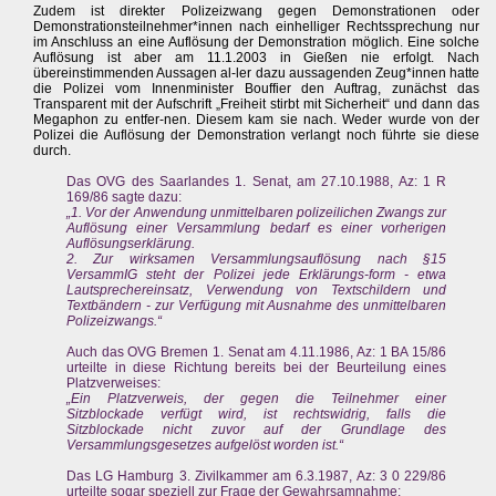
Zudem ist direkter Polizeizwang gegen Demonstrationen oder
Demonstrationsteilnehmer*innen nach einhelliger Rechtssprechung nur
im Anschluss an eine Auflösung der Demonstration möglich. Eine solche
Auflösung ist aber am 11.1.2003 in Gießen nie erfolgt. Nach
übereinstimmenden Aussagen al-ler dazu aussagenden Zeug*innen hatte
die Polizei vom Innenminister Bouffier den Auftrag, zunächst das
Transparent mit der Aufschrift „Freiheit stirbt mit Sicherheit“ und dann das
Megaphon zu entfer-nen. Diesem kam sie nach. Weder wurde von der
Polizei die Auflösung der Demonstration verlangt noch führte sie diese
durch.
Das OVG des Saarlandes 1. Senat, am 27.10.1988, Az: 1 R
169/86 sagte dazu:
„1. Vor der Anwendung unmittelbaren polizeilichen Zwangs zur
Auflösung einer Versammlung bedarf es einer vorherigen
Auflösungserklärung.
2. Zur wirksamen Versammlungsauflösung nach §15
VersammIG steht der Polizei jede Erklärungs-form - etwa
Lautsprechereinsatz, Verwendung von Textschildern und
Textbändern - zur Verfügung mit Ausnahme des unmittelbaren
Polizeizwangs.“
Auch das OVG Bremen 1. Senat am 4.11.1986, Az: 1 BA 15/86
urteilte in diese Richtung bereits bei der Beurteilung eines
Platzverweises:
„Ein Platzverweis, der gegen die Teilnehmer einer
Sitzblockade verfügt wird, ist rechtswidrig, falls die
Sitzblockade nicht zuvor auf der Grundlage des
Versammlungsgesetzes aufgelöst worden ist.“
Das LG Hamburg 3. Zivilkammer am 6.3.1987, Az: 3 0 229/86
urteilte sogar speziell zur Frage der Gewahrsamnahme: