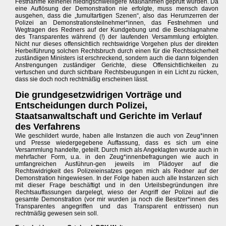
Festnahme keinerlei niedrigschwelligere Maßnahmen geprüft wurden. Da
eine Auflösung der Demonstration nie erfolgte, muss mensch davon
ausgehen, dass die „tumultartigen Szenen“, also das Herumzerren der
Polizei an Demonstrationsteilnehmer*innen, das Festnehmen und
Wegtragen des Redners auf der Kundgebung und die Beschlagnahme
des Transparentes während (!) der laufenden Versammlung erfolgten.
Nicht nur dieses offensichtlich rechtswidrige Vorgehen plus der direkten
Herbeiführung solchen Rechtsbruch durch einen für die Rechtssicherheit
zuständigen Ministers ist erschreckend, sondern auch die dann folgenden
Anstrengungen zuständiger Gerichte, diese Offensichtlichkeiten zu
vertuschen und durch sichtbare Rechtsbeugungen in ein Licht zu rücken,
dass sie doch noch rechtmäßig erscheinen lässt.
Die grundgesetzwidrigen Vorträge und
Entscheidungen durch Polizei,
Staatsanwaltschaft und Gerichte im Verlauf
des Verfahrens
Wie geschildert wurde, haben alle Instanzen die auch von Zeug*innen
und Presse wiedergegebene Auffassung, dass es sich um eine
Versammlung handelte, geteilt. Durch mich als Angeklagten wurde auch in
mehrfacher Form, u.a. in den Zeug*innenbefragungen wie auch in
umfangreichen Ausführun-gen jeweils im Plädoyer auf die
Rechtswidrigkeit des Polizeieinsatzes gegen mich als Redner auf der
Demonstration hingewiesen. In der Folge haben auch alle Instanzen sich
mit dieser Frage beschäftigt und in den Urteilsbegründungen ihre
Rechtsauffassungen dargelegt, wieso der Angriff der Polizei auf die
gesamte Demonstration (vor mir wurden ja noch die Besitzer*innen des
Transparentes angegriffen und das Transparent entrissen) nun
rechtmäßig gewesen sein soll.