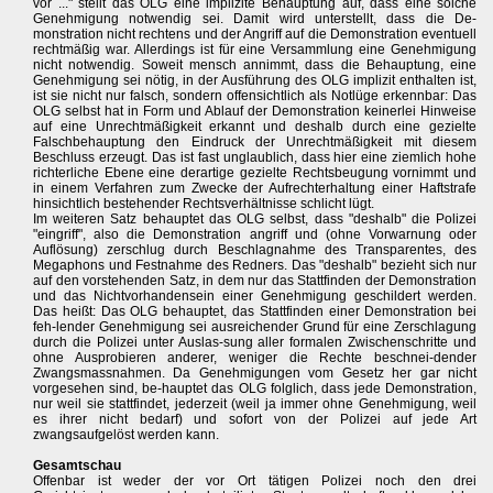
vor ..." stellt das OLG eine implizite Behauptung auf, dass eine solche
Genehmigung notwendig sei. Damit wird unterstellt, dass die De-
monstration nicht rechtens und der Angriff auf die Demonstration eventuell
rechtmäßig war. Allerdings ist für eine Versammlung eine Genehmigung
nicht notwendig. Soweit mensch annimmt, dass die Behauptung, eine
Genehmigung sei nötig, in der Ausführung des OLG implizit enthalten ist,
ist sie nicht nur falsch, sondern offensichtlich als Notlüge erkennbar: Das
OLG selbst hat in Form und Ablauf der Demonstration keinerlei Hinweise
auf eine Unrechtmäßigkeit erkannt und deshalb durch eine gezielte
Falschbehauptung den Eindruck der Unrechtmäßigkeit mit diesem
Beschluss erzeugt. Das ist fast unglaublich, dass hier eine ziemlich hohe
richterliche Ebene eine derartige gezielte Rechtsbeugung vornimmt und
in einem Verfahren zum Zwecke der Aufrechterhaltung einer Haftstrafe
hinsichtlich bestehender Rechtsverhältnisse schlicht lügt.
Im weiteren Satz behauptet das OLG selbst, dass "deshalb" die Polizei
"eingriff", also die Demonstration angriff und (ohne Vorwarnung oder
Auflösung) zerschlug durch Beschlagnahme des Transparentes, des
Megaphons und Festnahme des Redners. Das "deshalb" bezieht sich nur
auf den vorstehenden Satz, in dem nur das Stattfinden der Demonstration
und das Nichtvorhandensein einer Genehmigung geschildert werden.
Das heißt: Das OLG behauptet, das Stattfinden einer Demonstration bei
feh-lender Genehmigung sei ausreichender Grund für eine Zerschlagung
durch die Polizei unter Auslas-sung aller formalen Zwischenschritte und
ohne Ausprobieren anderer, weniger die Rechte beschnei-dender
Zwangsmassnahmen. Da Genehmigungen vom Gesetz her gar nicht
vorgesehen sind, be-hauptet das OLG folglich, dass jede Demonstration,
nur weil sie stattfindet, jederzeit (weil ja immer ohne Genehmigung, weil
es ihrer nicht bedarf) und sofort von der Polizei auf jede Art
zwangsaufgelöst werden kann.
Gesamtschau
Offenbar ist weder der vor Ort tätigen Polizei noch den drei