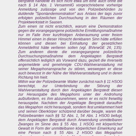
Bergstedt handelte es sich nicht etwa um eine auch ohne die
nach § 14 Abs. 1 VersammIG vorgeschriebene vorherige
Anmeldung zulässige und von den Polizeibehörden zu
duldende "Spontandemonstration" aus Anlass der tags zuvor
erfolgten polizeilichen Durchsuchung in den Räumen der
Projektwerkstatt in Saasen.
Zum einen ist nicht ersichtlich, warum eine Demonstration
gegen die vorangegangene polizeiliche Ermittlungsmaßnahme
nur im Falle ihrer kurzfristigen Anberaumung unter freiem
Himmel einen in dieser Hinsicht denkbaren Sinn hätte erfüllen
können und diesen bei Einhaltung der gesetzlichen
Anmeldefrist hätte verlieren sollen (vgl. BVerwGE 26, 135).
Zum anderen diente die vorangegangene polizeiliche
Durchsuchungsmaßnahme dem Angeklagten Bergstedt
offensichtlich lediglich als Vorwand dazu, gezielt die ihrerseits
angemeldete und genehmigte CDU-Wahlveranstaltung mit
seiner Megaphonansprache zu stören, weswegen er diese
auch bewusst in der Nähe der Wahlveranstaltung und in deren
Richtung hin hielt.
Mithin war der Polizeibeamte Walter zunächst nach § 11 HSOG
berechtigt, zur Unterbindung der Störung der
Wahlveranstaltung durch den Angeklagten Bergstedt diesen
zur Herausgabe des Megaphons unter der Androhung
aufzufordern, es ihm abzunehmen, wenn er es nicht freiwillig
herausgebe. Nachdem der Angeklagte Bergstedt daraufhin
das Megaphon nicht herausgab, sondem fest umklammert hielt
und seinen Oberkörper schützend darüber beugte, waren die
Polizeibeamten nach §§ 52 Abs. 1, 54 Abs. 1 HSOG befugt,
dem Angeklagten Bergstedt durch Anwendung unmittelbaren
Zwanges im Sinne des § 55 Abs. 1 HSOG mit körperlicher
Gewalt in Form der unmittelbaren körperlichen Einwirkung auf
eine Person nach § 55 Abs. 2 HSGO das Megaphon