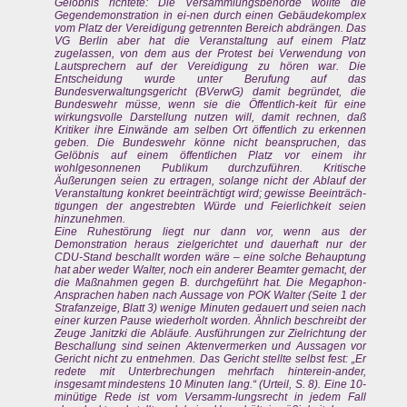
Gelöbnis richtete: Die Versammlungsbehörde wollte die
Gegendemonstration in ei-nen durch einen Gebäudekomplex
vom Platz der Vereidigung getrennten Bereich abdrängen. Das
VG Berlin aber hat die Veranstaltung auf einem Platz
zugelassen, von dem aus der Protest bei Verwendung von
Lautsprechern auf der Vereidigung zu hören war. Die
Entscheidung wurde unter Berufung auf das
Bundesverwaltungsgericht (BVerwG) damit begründet, die
Bundeswehr müsse, wenn sie die Öffentlich-keit für eine
wirkungsvolle Darstellung nutzen will, damit rechnen, daß
Kritiker ihre Einwände am selben Ort öffentlich zu erkennen
geben. Die Bundeswehr könne nicht beanspruchen, das
Gelöbnis auf einem öffentlichen Platz vor einem ihr
wohlgesonnenen Publikum durchzuführen. Kritische
Äußerungen seien zu ertragen, solange nicht der Ablauf der
Veranstaltung konkret beeinträchtigt wird; gewisse Beeinträch-
tigungen der angestrebten Würde und Feierlichkeit seien
hinzunehmen.
Eine Ruhestörung liegt nur dann vor, wenn aus der
Demonstration heraus zielgerichtet und dauerhaft nur der
CDU-Stand beschallt worden wäre – eine solche Behauptung
hat aber weder Walter, noch ein anderer Beamter gemacht, der
die Maßnahmen gegen B. durchgeführt hat. Die Megaphon-
Ansprachen haben nach Aussage von POK Walter (Seite 1 der
Strafanzeige, Blatt 3) wenige Minuten gedauert und seien nach
einer kurzen Pause wiederholt worden. Ähnlich beschreibt der
Zeuge Janitzki die Abläufe. Ausführungen zur Zielrichtung der
Beschallung sind seinen Aktenvermerken und Aussagen vor
Gericht nicht zu entnehmen. Das Gericht stellte selbst fest: „Er
redete mit Unterbrechungen mehrfach hinterein-ander,
insgesamt mindestens 10 Minuten lang.“ (Urteil, S. 8). Eine 10-
minütige Rede ist vom Versamm-lungsrecht in jedem Fall