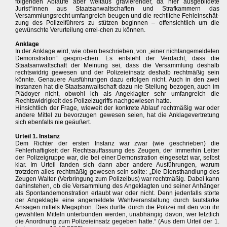
folgenden Abläufe aber weitaus gravierender, da hier ausgebildete
Jurist*innen aus Staatsanwaltschaften und Strafkammern das
Versammlungsrecht umfangreich beugen und die rechtliche Fehleinschät-
zung des Polizeiführers zu stützen beginnen – offensichtlich um die
gewünschte Verurteilung errei-chen zu können.
Anklage
In der Anklage wird, wie oben beschrieben, von „einer nichtangemeldeten
Demonstration“ gespro-chen. Es entsteht der Verdacht, dass die
Staatsanwaltschaft der Meinung sei, dass die Versammlung deshalb
rechtswidrig gewesen und der Polizeieinsatz deshalb rechtmäßig sein
könnte. Genauere Ausführungen dazu erfolgen nicht. Auch in den zwei
Instanzen hat die Staatsanwaltschaft dazu nie Stellung bezogen, auch im
Plädoyer nicht, obwohl ich als Angeklagter sehr umfangreich die
Rechtswidrigkeit des Polizeizugriffs nachgewiesen hatte.
Hinsichtlich der Frage, wieweit der konkrete Ablauf rechtmäßig war oder
andere Mittel zu bevorzugen gewesen seien, hat die Anklagevertretung
sich ebenfalls nie geäußert.
Urteil 1. Instanz
Dem Richter der ersten Instanz war zwar (wie geschrieben) die
Fehlerhaftigkeit der Rechtsauffassung des Zeugen, der immerhin Leiter
der Polizeigruppe war, die bei einer Demonstration eingesetzt war, selbst
klar. Im Urteil fanden sich dann aber andere Ausführungen, warum
trotzdem alles rechtmäßig gewesen sein sollte: „Die Diensthandlung des
Zeugen Walter (Verbringung zum Polizeibus) war rechtmäßig. Dabei kann
dahinstehen, ob die Versammlung des Angeklagten und seiner Anhänger
als Spontandemonstration erlaubt war oder nicht. Denn jedenfalls störte
der Angeklagte eine angemeldete Wahlveranstaltung durch lautstarke
Ansagen mittels Megaphon. Dies durfte durch die Polizei mit den von ihr
gewählten Mitteln unterbunden werden, unabhängig davon, wer letztlich
die Anordnung zum Polizeieinsatz gegeben hatte.“ (Aus dem Urteil der 1.