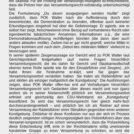
ein Skandal. Für die Prüfung der Verfassungs-mäßigkeit ist entscheidend,
dass die Polizei hier das Versammlungsrecht vollständig unberücksichtigt
ließ.
Die Formulierung „Da davon ausgegangen werden mußte“ zeigt
zusätzlich, dass POK Walter nach der Aufforderung durch den
Innenminister, die Demonstration zu beenden, offenbar auch keinerlei
Erkundigungen eingeholt hat über die Gefahrenlage. Er agierte, wie er
selbst hier zeigt, freischwebend ohne Bezug auf vorhandenes Recht oder
irgendwelche tatsächlichen Annahmen, Informationen u.ä., die eine
Demonstrationsauflösung rechtfertigen könnten (die dann aber auch
anders ablaufen müßte). Zudem hat er gar nicht geprüft, welche Mittel in
Fragen kommen und nach dem „Gebot des mildesten Mittels“ vielleicht zu
bevorzugen sind.
In seiner späteren Zeugenaussage vor Gericht wird zu POK Walter laut
Gerichtsprotokoll festgehalten (auf meine Fragen hinsichtlich
Versammlungsrecht, die bis dahin für Gericht und Staatsanwaltschaft
ebenso keine Rolle spielte wie für den Einsatzführer und Zeugen): „Ich
habe Ihnen die Festnahme er-klärt, weil Sie gegen das
Versammlungsverbot verstoßen haben. Sie traten als Rädelsführer auf
und störten als einziger maßgeblich die Kundgebung“. Die Ausführungen
zeigen, dass POK Walter offen-bar erst auf Vorhaltungen hinsichtlich
Versammlungsrecht sich Gedanken über dieses macht und nun (ganz
anders als in seiner Niederschrift) plötzlich ein Versammlungsverbot
erfindet und gleichzeitig den CDU-Wahlstand als „Kundgebung“
klassifiziert. So wird das Versammlungsrecht hier gleich mehr-fach
durcheinandergewirbelt – und plötzlich bin ich als Redner auf einer
Versammlung der Rädelsführer einer Störaktion gegenüber einer anderen
Kundgebung. Erklärbar ist diese Konfusion nur aus der sich im Prozess
deutlich zeigenden völligen Ahnungslosigkeit des Polizeiführers über das
Versamm-lungsrecht. Ist es schon verwunderlich, dass die Polizeileitung
diese Entscheidung trifft, eine in der Rechtsmaterie völlig unwissende
handelnde Gruppe zu einer Versammlung zu schicken, so sind die