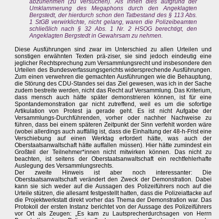
abzunehmen (zu versuchen). Als ihnen dies aufgrund der
Umklammerung des Megaphons durch den Angeklagten
Bergstedt, der hierdurch schon den Tatbestand des § 113 Abs.
1 StGB verwirklichte, nicht gelang, waren die Polizeibeamten
schließlich nach § 32 Abs. 1 Nr. 2 HSOG berechtigt, den
Angeklagten Bergstedt in Gewahrsam zu nehmen.
Diese Ausführungen sind zwar im Unterschied zu allen Urteilen und
sonstigen erwähnten Texten prä-ziser, sie sind jedoch eindeutig eine
jeglicher Rechtsprechung zum Versammlungsrecht und insbesondere den
Urteilen des Bundesverfassungsgerichts widersprechende Ausführungen.
Zum einen verwehren die gemachten Ausführungen wie die Behauptung,
die Störung des CDU-Standes sei das Ziel gewesen, was ich in der Sache
zudem bestreite werden, nicht das Recht auf Versammlung. Das Kriterium,
dass mensch auch hätte später demonstrieren können, ist für eine
Spontandemonstration gar nicht zutreffend, weil es um die sofortige
Artikulation von Protest ja gerade geht. Es ist nicht Aufgabe der
Versammlungs-Durchführenden, vorher oder nachher Nachweise zu
führen, dass bei einem späteren Zeitpunkt der Sinn verfehlt worden wäre
(wobei allerdings auch auffällig ist, dass die Einhaltung der 48-h-Frist eine
Verschiebung auf einen Werktag erfordert hätte, was auch der
Oberstaatsanwaltschaft hätte auffallen müssen). Hier hätte zumindest ein
Großteil der Teilnehmer*innen nicht mitwirken können. Das nicht zu
beachten, ist seitens der Oberstaatsanwaltschaft ein rechtfehlerhafte
Auslegung des Versammlungsrechts.
Der zweite Hinweis ist aber noch interessanter: Die
Oberstaatsanwaltschaft verändert den Zweck der Demonstration. Dabei
kann sie sich weder auf die Aussagen des Polizeiführers noch auf die
Urteile stützen, die allesamt festgestellt hatten, dass die Polizeiattacke auf
die Projektwerkstatt direkt vorher das Thema der Demonstration war. Das
Protokoll der ersten Instanz berichtet von der Aussage des Polizeiführers
vor Ort als Zeugen: „Es kam zu Lautsprecherdurchsagen von Herrn