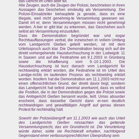
das Gericht im Urteil aber tut.
Alle Zeugen, auch die Zeugen der Polizei, beschrieben in ihren
Aussagen das Geschehen eindeutig als Versammlung. Der
Polizei-Einsatzleiter behauptete ja gerade, dass es eine
illegale, weil nicht genehmig-te Versammlung gewesen sei.
Damit irrt er, denn Versammlungen müssen nicht genehmigt
werden. A-ber er gibt klar zu erkennen, das Geschehen auch
selbst als Versammlung einzustufen.
Dass die Demonstration begründet war und sogar
Rechtsauffassungen vertrat, die inzwischen in vollem Umfang
vom Landgericht Gießen geteilt werden, ist mit dem
Urteilsspruch auch klar. Die Demonstration bezog sich auf die
direkt vorhergehende Hausdurchsuchung in der Ludwigstr. 11
in Saasen und auf die Festnahme am 9.1.2003 in Grünberg
sowie die Inhaftierung vom 9.-10.1.2003. Die
Hausdurchsuchung ist kurz danach vom Landgericht für
rechtswidrig erklärt worden, die Festnahme ist im Urteil des
Landge-richts im laufenden Prozess als rechtswidrig erklärt
worden. Insofern hat die Demonstration am 11.1.2003 nicht nur
einen offensichtlichen Grund, der direkt davor liegt, sondern
das Landgericht hat selbst zweimal anerkannt, dass es selbst
die Position, die in der Demonstration gegen die Polizei sowie
das Amtsgericht Gießen benannt wurde, teilt. Umso absurder
erscheint, dass dasselbe Gericht dann ei-nen deutlich
rechtswidrigen und gewalttätigen Angriff auf genau diesen
Protest für rechtmäßig hält.
Sowohl der Polizeiübergriff am 11.1.2003 wie auch das Urteil
des Landgerichts Gießen missachten das geltende
Versammlungsrecht, das ein Grundrecht ist. Die Verurteilung
würde daher, sollte sie Rechtskraft erhalten, nachfolgend
Gegenstand einer verfassungsrechtlichen Überprüfung sein.