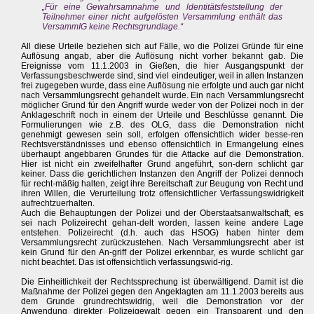
„Für eine Gewahrsamnahme und ldentitätsfeststellung der
Teilnehmer einer nicht aufgelösten Versammlung enthält das
VersammIG keine Rechtsgrundlage.“
All diese Urteile beziehen sich auf Fälle, wo die Polizei Gründe für eine
Auflösung angab, aber die Auflösung nicht vorher bekannt gab. Die
Ereignisse vom 11.1.2003 in Gießen, die hier Ausgangspunkt der
Verfassungsbeschwerde sind, sind viel eindeutiger, weil in allen Instanzen
frei zugegeben wurde, dass eine Auflösung nie erfolgte und auch gar nicht
nach Versammlungsrecht gehandelt wurde. Ein nach Versammlungsrecht
möglicher Grund für den Angriff wurde weder von der Polizei noch in der
Anklageschrift noch in einem der Urteile und Beschlüsse genannt. Die
Formulierungen wie z.B. des OLG, dass die Demonstration nicht
genehmigt gewesen sein soll, erfolgen offensichtlich wider besse-ren
Rechtsverständnisses und ebenso offensichtlich in Ermangelung eines
überhaupt angebbaren Grundes für die Attacke auf die Demonstration.
Hier ist nicht ein zweifelhafter Grund angeführt, son-dern schlicht gar
keiner. Dass die gerichtlichen Instanzen den Angriff der Polizei dennoch
für recht-mäßig halten, zeigt ihre Bereitschaft zur Beugung von Recht und
ihren Willen, die Verurteilung trotz offensichtlicher Verfassungswidrigkeit
aufrechtzuerhalten.
Auch die Behauptungen der Polizei und der Oberstaatsanwaltschaft, es
sei nach Polizeirecht gehan-delt worden, lassen keine andere Lage
entstehen. Polizeirecht (d.h. auch das HSOG) haben hinter dem
Versammlungsrecht zurückzustehen. Nach Versammlungsrecht aber ist
kein Grund für den An-griff der Polizei erkennbar, es wurde schlicht gar
nicht beachtet. Das ist offensichtlich verfassungswid-rig.
Die Einheitlichkeit der Rechtssprechung ist überwältigend. Damit ist die
Maßnahme der Polizei gegen den Angeklagten am 11.1.2003 bereits aus
dem Grunde grundrechtswidrig, weil die Demonstration vor der
Anwendung direkter Polizeigewalt gegen ein Transparent und den