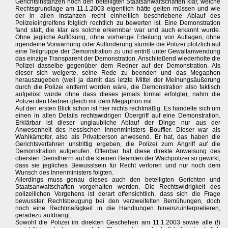
Gerichtsinstanzen noch den beteiligten Staatsanwaltschaften klar, welche
Rechtsgrundlage am 11.1.2003 eigentlich hätte gelten müssen und wie
der in allen Instanzen recht einheitlich beschriebene Ablauf des
Polizeieingreifens folglich rechtlich zu bewerten ist. Eine Demonstration
fand statt, die klar als solche erkennbar war und auch erkannt wurde.
Ohne jegliche Auflösung, ohne vorherige Erteilung von Auflagen, ohne
irgendeine Vorwarnung oder Aufforderung stürmte die Polizei plötzlich auf
eine Teilgruppe der Demonstration zu und entriß unter Gewaltanwendung
das einzige Transparent der Demonstration. Anschließend wiederholte die
Polizei dasselbe gegenüber dem Redner auf der Demonstration. Als
dieser sich weigerte, seine Rede zu beenden und das Megaphon
herauszugeben (weil ja damit das letzte Mittel der Meinungsäußerung
durch die Polizei entfernt worden wäre, die Demonstration also faktisch
aufgelöst würde ohne dass dieses jemals formal erfolgte), nahm die
Polizei den Redner gleich mit dem Megaphon mit.
Auf den ersten Blick schon ist hier nichts rechtmäßig. Es handelte sich um
einen in allen Details rechtswidrigen Übergriff auf eine Demonstration.
Erklärbar ist dieser unglaubliche Ablauf der Dinge nur aus der
Anwesenheit des hessischen Innenministers Bouffier. Dieser war als
Wahlkämpfer, also als Privatperson anwesend. Er hat, das haben die
Gerichtsverfahren unstrittig ergeben, die Polizei zum Angriff auf die
Demonstration aufgerufen. Offenbar hat diese direkte Anweisung des
obersten Dienstherrn auf die kleinen Beamten der Wachpolizei so gewirkt,
dass sie jegliches Bewusstsein für Recht verloren und nur noch dem
Wunsch des Innenministers folgten.
Allerdings muss genau dieses auch den beteiligten Gerichten und
Staatsanwaltschaften vorgehalten werden. Die Rechtswidrigkeit des
polizeilichen Vorgehens ist derart offensichtlich, dass sich die Frage
bewusster Rechtsbeugung bei den verzweifelten Bemühungen, doch
noch eine Rechtmäßigkeit in die Handlungen hineinzuinterpretieren,
geradezu aufdrängt.
Sowohl die Polizei im direkten Geschehen am 11.1.2003 sowie alle (!)