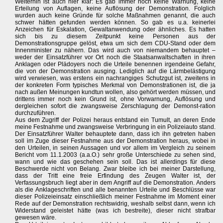
Weiterhin ist auch hier klar: Es gab immer noch keine Warnung, keine
Erteilung von Auflagen, keine Auflösung der Demonstration. Folglich
wurden auch keine Gründe für solche Maßnahmen genannt, die auch
schwer hätten gefunden werden können. So gab es u.a. keinerlei
Anzeichen für Eskalation, Gewaltanwendung oder ähnliches. Es hatten
sich bis zu diesem Zeitpunkt keine Personen aus der
Demonstrationsgruppe gelöst, etwa um sich dem CDU-Stand oder dem
Innenminister zu nähern. Das wird auch von niemandem behauptet –
weder der Einsatzführer vor Ort noch die Staatsanwaltschaften in ihren
Anklagen oder Plädoyers noch die Urteile benennen irgendeine Gefahr,
die von der Demonstration ausging. Lediglich auf die Lärmbelästigung
wird verwiesen, was erstens ein nachrangiges Schutzgut ist, zweitens in
der konkreten Form typisches Merkmal von Demonstrationen ist, die ja
nach außen Meinungen kundtun wollen, also gehört werden müssen, und
drittens immer noch kein Grund ist, ohne Vorwarnung, Auflösung und
dergleichen sofort die zwangsweise Zerschlagung der Demonst-ration
durchzuführen.
Aus dem Zugriff der Polizei heraus entstand ein Tumult, an deren Ende
meine Festnahme und zwangsweise Verbringung in ein Polizeiauto stand.
Der Einsatzführer Walter behauptete dann, dass ich ihn getreten haben
soll im Zuge dieser Festnahme aus der Demonstration heraus, wobei in
den Urteilen, in seinen Aussagen und vor allem im Vergleich zu seinem
Bericht vom 11.1.2003 (a.a.O.) sehr große Unterschiede zu sehen sind,
wann und wie das geschehen sein soll. Das ist allerdings für diese
Beschwerde nicht von Belang. Zwar bleibe ich bei meiner Darstellung,
dass der Tritt eine freie Erfindung des Zeugen Walter ist, der
Verfassungsbruch liegt aber in dem Angriff auf die Demonstration. Anders
als die Anklageschriften und alle benannten Urteile und Beschlüsse war
dieser Polizeieinsatz einschließlich meiner Festnahme im Moment einer
Rede auf der Demonstration rechtswidrig, weshalb selbst dann, wenn ich
Widerstand geleistet hätte (was ich bestreite), dieser nicht strafbar
gewesen wäre.