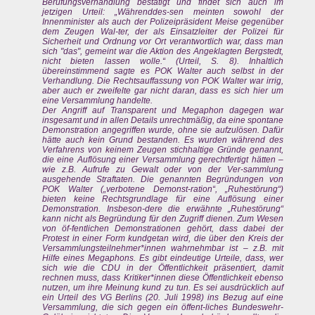
Berufungsverhandlung bestätigt und findet sich auch im
jetzigen Urteil: „Währenddes-sen meinten sowohl der
Innenminister als auch der Polizeipräsident Meise gegenüber
dem Zeugen Wal-ter, der als Einsatzleiter der Polizei für
Sicherheit und Ordnung vor Ort verantwortlich war, dass man
sich "das", gemeint war die Aktion des Angeklagten Bergstedt,
nicht bieten lassen wolle.“ (Urteil, S. 8). Inhaltlich
übereinstimmend sagte es POK Walter auch selbst in der
Verhandlung. Die Rechtsauffassung von POK Walter war irrig,
aber auch er zweifelte gar nicht daran, dass es sich hier um
eine Versammlung handelte.
Der Angriff auf Transparent und Megaphon dagegen war
insgesamt und in allen Details unrechtmäßig, da eine spontane
Demonstration angegriffen wurde, ohne sie aufzulösen. Dafür
hätte auch kein Grund bestanden. Es wurden während des
Verfahrens von keinem Zeugen stichhaltige Gründe genannt,
die eine Auflösung einer Versammlung gerechtfertigt hätten –
wie z.B. Aufrufe zu Gewalt oder von der Ver-sammlung
ausgehende Straftaten. Die genannten Begründungen von
POK Walter („verbotene Demonst-ration“, „Ruhestörung“)
bieten keine Rechtsgrundlage für eine Auflösung einer
Demonstration. Insbeson-dere die erwähnte „Ruhestörung“
kann nicht als Begründung für den Zugriff dienen. Zum Wesen
von öf-fentlichen Demonstrationen gehört, dass dabei der
Protest in einer Form kundgetan wird, die über den Kreis der
Versammlungsteilnehmer*innen wahrnehmbar ist – z.B. mit
Hilfe eines Megaphons. Es gibt eindeutige Urteile, dass, wer
sich wie die CDU in der Öffentlichkeit präsentiert, damit
rechnen muss, dass Kritiker*innen diese Öffentlichkeit ebenso
nutzen, um ihre Meinung kund zu tun. Es sei ausdrücklich auf
ein Urteil des VG Berlins (20. Juli 1998) ins Bezug auf eine
Versammlung, die sich gegen ein öffent-liches Bundeswehr-