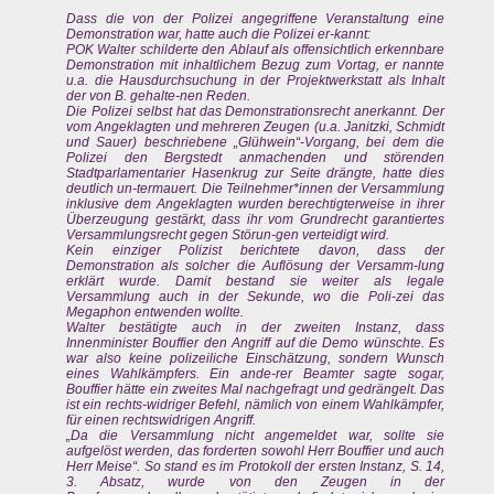
Dass die von der Polizei angegriffene Veranstaltung eine
Demonstration war, hatte auch die Polizei er-kannt:
POK Walter schilderte den Ablauf als offensichtlich erkennbare
Demonstration mit inhaltlichem Bezug zum Vortag, er nannte
u.a. die Hausdurchsuchung in der Projektwerkstatt als Inhalt
der von B. gehalte-nen Reden.
Die Polizei selbst hat das Demonstrationsrecht anerkannt. Der
vom Angeklagten und mehreren Zeugen (u.a. Janitzki, Schmidt
und Sauer) beschriebene „Glühwein“-Vorgang, bei dem die
Polizei den Bergstedt anmachenden und störenden
Stadtparlamentarier Hasenkrug zur Seite drängte, hatte dies
deutlich un-termauert. Die Teilnehmer*innen der Versammlung
inklusive dem Angeklagten wurden berechtigterweise in ihrer
Überzeugung gestärkt, dass ihr vom Grundrecht garantiertes
Versammlungsrecht gegen Störun-gen verteidigt wird.
Kein einziger Polizist berichtete davon, dass der
Demonstration als solcher die Auflösung der Versamm-lung
erklärt wurde. Damit bestand sie weiter als legale
Versammlung auch in der Sekunde, wo die Poli-zei das
Megaphon entwenden wollte.
Walter bestätigte auch in der zweiten Instanz, dass
Innenminister Bouffier den Angriff auf die Demo wünschte. Es
war also keine polizeiliche Einschätzung, sondern Wunsch
eines Wahlkämpfers. Ein ande-rer Beamter sagte sogar,
Bouffier hätte ein zweites Mal nachgefragt und gedrängelt. Das
ist ein rechts-widriger Befehl, nämlich von einem Wahlkämpfer,
für einen rechtswidrigen Angriff.
„Da die Versammlung nicht angemeldet war, sollte sie
aufgelöst werden, das forderten sowohl Herr Bouffier und auch
Herr Meise“. So stand es im Protokoll der ersten Instanz, S. 14,
3. Absatz, wurde von den Zeugen in der