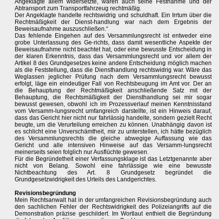
Angeklagte allem widersetzte, waren auch seine Festnahme und der
Abtransport zum Transportfahrzeug rechtmäßig.
Der Angeklagte handelte rechtswidrig und schuldhaft. Ein Irrtum über die
Rechtmäßigkeit der Dienst-handlung war nach dem Ergebnis der
Beweisaufnahme auszuschließen.“
Das fehlende Eingehen auf des Versammlungsrecht ist entweder eine
grobe Unterlassung des Ge-richts, dass damit wesentliche Aspekte der
Beweisaufnahme nicht beachtet hat, oder eine bewusste Entscheidung in
der klaren Erkenntnis, dass das Versammlungsrecht und vor allem der
Artikel 8 des Grundgesetzes keine andere Entscheidung möglich machen
als die Feststellung, dass die Diensthandlung rechtswidrig war. Wäre das
Weglassen jeglicher Prüfung nach dem Versammlungsrecht bewusst
erfolgt, läge ein eindeutiger Fall von Rechtsbeugung im Amt vor. Der an
die Behauptung der Rechtmäßigkeit anschließende Satz mit der
Behauptung, die Rechtsmäßigkeit der Diensthandlung sei mir sogar
bewusst gewesen, obwohl ich im Prozessverlauf meinen Kenntnisstand
vom Versamm-lungsrecht umfangreich darstellte, ist ein Hinweis darauf,
dass das Gericht hier nicht nur fahrlässig handelte, sondern gezielt Recht
beugte, um die Verurteilung erreichen zu können. Unabhängig davon ist
es schlicht eine Unverschämtheit, mir zu unterstellen, ich hätte bezüglich
des Versammlungsrechts die gleiche abwegige Auffassung wie das
Gericht und alle intensiven Hinweise auf das Versamm-lungsrecht
meinerseits seien folglich nur Ausflüchte gewesen.
Für die Begründetheit einer Verfassungsklage ist das Letztgenannte aber
nicht von Belang. Sowohl eine fahrlässige wie eine bewusste
Nichtbeachtung des Art. 8 Grundgesetz begründet die
Grundgesetzwidrigkeit des Urteils des Landgerichtes.
Revisionsbegründung
Mein Rechtsanwalt hat in der umfangreichen Revisionsbegründung auch
den sachlichen Fehler der Rechtswidrigkeit des Polizeiangriffs auf die
Demonstration präzise geschildert. Im Wortlaut enthielt die Begründung