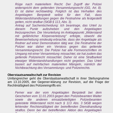
Rüge nach materiellem Recht: Der Zugriff der Polizei
widerspricht dem geltenden Versammlungsrecht (GG, Art. 8).
Er ist daher rechtswidrig. Folglich ist das Verhalten des
Angeklagten Bergstedt selbst für den Fall, dass
Widerstandshandlungen gegen die Festnahme als festgestellt
gelten, nicht strafbar (StGB § 113, Abs. 3).
Antrag auf Sachentscheidung: Ich beantrage, das Urteil zu
diesem Punkt aufzuheben und den Angeklagten
freizusprechen. Die Verurteilung im Anklagepunkt „Widerstand
mit gefährlicher Körperverletzung“ erfolgte, obwohl die
Beweiserhebung eindeutig erbrachte, dass der Angeklagte als
Redner auf einer Demonstration tätig war. Die Festnahme der
Polizei war daher ein Verstoss gegen das geltende
Versammlungsrecht. Die Polizei hat alle Formvorschriften im
Umgang mit einer Versammlung missachtet, sie hat zudem das
geltende Polizeirecht missachtet. Daher ist eine Strafbarkeit
etwaiger Widerstandshandlungen nicht gegeben. Das Urteil
basiert auf mehrfachen materiellen Mängeln, nämlich der
Nichtbeachtung des Versammlungs- und Polizeirechts.
Oberstaatsanwaltschaft zur Revision
Umfangreicher geht die Oberstaatsanwaltschaft in ihrer Stellungnahme
am 13.10.2005, der Gegener-klärung zur Revision, auf die Frage der
Rechtmäßigkeit des Polizeieingriffs ein:
Ferner war der vom Angeklagten Bergstedt bei dem
Geschehen vom 11.01.2003 gegen den Polizeibeamten Walter
sowie die anderen einsatzbeteiligten Polizeibeamten
geleistete Widerstand nicht nach § 113 Abs. 3 StGB wegen
fehlender Rechtsmäßigkeit der betreffenden DiensthandIung
straflos. Denn bei der betreffenden Aktion des Angeklagten