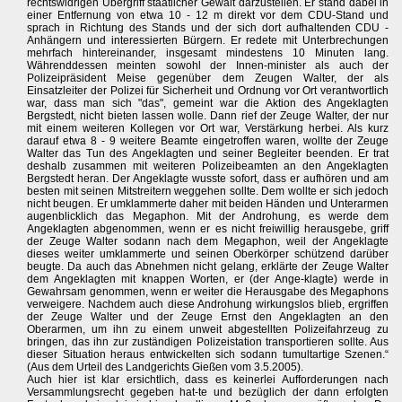
rechtswidrigen Übergriff staatlicher Gewalt darzustellen. Er stand dabei in
einer Entfernung von etwa 10 - 12 m direkt vor dem CDU-Stand und
sprach in Richtung des Stands und der sich dort aufhaltenden CDU -
Anhängern und interessierten Bürgern. Er redete mit Unterbrechungen
mehrfach hintereinander, insgesamt mindestens 10 Minuten lang.
Währenddessen meinten sowohl der Innen-minister als auch der
Polizeipräsident Meise gegenüber dem Zeugen Walter, der als
Einsatzleiter der Polizei für Sicherheit und Ordnung vor Ort verantwortlich
war, dass man sich "das", gemeint war die Aktion des Angeklagten
Bergstedt, nicht bieten lassen wolle. Dann rief der Zeuge Walter, der nur
mit einem weiteren Kollegen vor Ort war, Verstärkung herbei. Als kurz
darauf etwa 8 - 9 weitere Beamte eingetroffen waren, wollte der Zeuge
Walter das Tun des Angeklagten und seiner Begleiter beenden. Er trat
deshalb zusammen mit weiteren Polizeibeamten an den Angeklagten
Bergstedt heran. Der Angeklagte wusste sofort, dass er aufhören und am
besten mit seinen Mitstreitern weggehen sollte. Dem wollte er sich jedoch
nicht beugen. Er umklammerte daher mit beiden Händen und Unterarmen
augenblicklich das Megaphon. Mit der Androhung, es werde dem
Angeklagten abgenommen, wenn er es nicht freiwillig herausgebe, griff
der Zeuge Walter sodann nach dem Megaphon, weil der Angeklagte
dieses weiter umklammerte und seinen Oberkörper schützend darüber
beugte. Da auch das Abnehmen nicht gelang, erklärte der Zeuge Walter
dem Angeklagten mit knappen Worten, er (der Ange-klagte) werde in
Gewahrsam genommen, wenn er weiter die Herausgabe des Megaphons
verweigere. Nachdem auch diese Androhung wirkungslos blieb, ergriffen
der Zeuge Walter und der Zeuge Ernst den Angeklagten an den
Oberarmen, um ihn zu einem unweit abgestellten Polizeifahrzeug zu
bringen, das ihn zur zuständigen Polizeistation transportieren sollte. Aus
dieser Situation heraus entwickelten sich sodann tumultartige Szenen.“
(Aus dem Urteil des Landgerichts Gießen vom 3.5.2005).
Auch hier ist klar ersichtlich, dass es keinerlei Aufforderungen nach
Versammlungsrecht gegeben hat-te und bezüglich der dann erfolgten