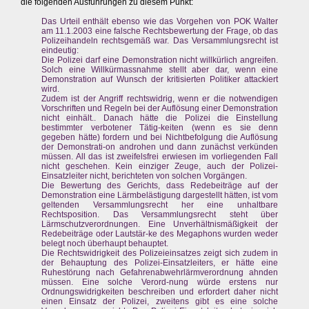
die folgenden Ausführungen zu diesem Punkt:
Das Urteil enthält ebenso wie das Vorgehen von POK Walter
am 11.1.2003 eine falsche Rechtsbewertung der Frage, ob das
Polizeihandeln rechtsgemäß war. Das Versammlungsrecht ist
eindeutig:
Die Polizei darf eine Demonstration nicht willkürlich angreifen.
Solch eine Willkürmassnahme stellt aber dar, wenn eine
Demonstration auf Wunsch der kritisierten Politiker attackiert
wird.
Zudem ist der Angriff rechtswidrig, wenn er die notwendigen
Vorschriften und Regeln bei der Auflösung einer Demonstration
nicht einhält.. Danach hätte die Polizei die Einstellung
bestimmter verbotener Tätig-keiten (wenn es sie denn
gegeben hätte) fordern und bei Nichtbefolgung die Auflösung
der Demonstrati-on androhen und dann zunächst verkünden
müssen. All das ist zweifelsfrei erwiesen im vorliegenden Fall
nicht geschehen. Kein einziger Zeuge, auch der Polizei-
Einsatzleiter nicht, berichteten von solchen Vorgängen.
Die Bewertung des Gerichts, dass Redebeiträge auf der
Demonstration eine Lärmbelästigung dargestellt hätten, ist vom
geltenden Versammlungsrecht her eine unhaltbare
Rechtsposition. Das Versammlungsrecht steht über
Lärmschutzverordnungen. Eine Unverhältnismäßigkeit der
Redebeiträge oder Lautstär-ke des Megaphons wurden weder
belegt noch überhaupt behauptet.
Die Rechtswidrigkeit des Polizeieinsatzes zeigt sich zudem in
der Behauptung des Polizei-Einsatzleiters, er hätte eine
Ruhestörung nach Gefahrenabwehrlärmverordnung ahnden
müssen. Eine solche Verord-nung würde erstens nur
Ordnungswidrigkeiten beschreiben und erfordert daher nicht
einen Einsatz der Polizei, zweitens gibt es eine solche