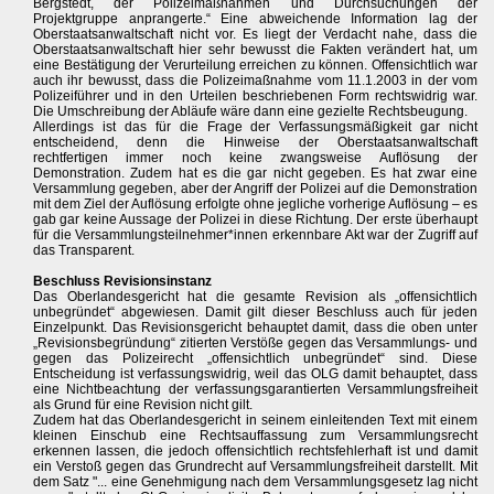
Bergstedt, der Polizeimaßnahmen und Durchsuchungen der
Projektgruppe anprangerte.“ Eine abweichende Information lag der
Oberstaatsanwaltschaft nicht vor. Es liegt der Verdacht nahe, dass die
Oberstaatsanwaltschaft hier sehr bewusst die Fakten verändert hat, um
eine Bestätigung der Verurteilung erreichen zu können. Offensichtlich war
auch ihr bewusst, dass die Polizeimaßnahme vom 11.1.2003 in der vom
Polizeiführer und in den Urteilen beschriebenen Form rechtswidrig war.
Die Umschreibung der Abläufe wäre dann eine gezielte Rechtsbeugung.
Allerdings ist das für die Frage der Verfassungsmäßigkeit gar nicht
entscheidend, denn die Hinweise der Oberstaatsanwaltschaft
rechtfertigen immer noch keine zwangsweise Auflösung der
Demonstration. Zudem hat es die gar nicht gegeben. Es hat zwar eine
Versammlung gegeben, aber der Angriff der Polizei auf die Demonstration
mit dem Ziel der Auflösung erfolgte ohne jegliche vorherige Auflösung – es
gab gar keine Aussage der Polizei in diese Richtung. Der erste überhaupt
für die Versammlungsteilnehmer*innen erkennbare Akt war der Zugriff auf
das Transparent.
Beschluss Revisionsinstanz
Das Oberlandesgericht hat die gesamte Revision als „offensichtlich
unbegründet“ abgewiesen. Damit gilt dieser Beschluss auch für jeden
Einzelpunkt. Das Revisionsgericht behauptet damit, dass die oben unter
„Revisionsbegründung“ zitierten Verstöße gegen das Versammlungs- und
gegen das Polizeirecht „offensichtlich unbegründet“ sind. Diese
Entscheidung ist verfassungswidrig, weil das OLG damit behauptet, dass
eine Nichtbeachtung der verfassungsgarantierten Versammlungsfreiheit
als Grund für eine Revision nicht gilt.
Zudem hat das Oberlandesgericht in seinem einleitenden Text mit einem
kleinen Einschub eine Rechtsauffassung zum Versammlungsrecht
erkennen lassen, die jedoch offensichtlich rechtsfehlerhaft ist und damit
ein Verstoß gegen das Grundrecht auf Versammlungsfreiheit darstellt. Mit
dem Satz "... eine Genehmigung nach dem Versammlungsgesetz lag nicht