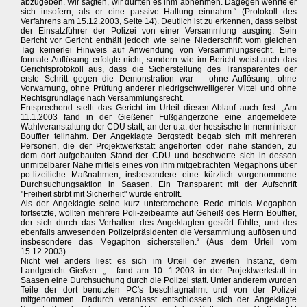
abzugeben. Wir sagten, wir dürften es ihm abnehmen. Dagegen wehrte er
sich insofern, als er eine passive Haltung einnahm.“ (Protokoll des
Verfahrens am 15.12.2003, Seite 14). Deutlich ist zu erkennen, dass selbst
der Einsatzführer der Polizei von einer Versammlung ausging. Sein
Bericht vor Gericht enthält jedoch wie seine Niederschrift vom gleichen
Tag keinerlei Hinweis auf Anwendung von Versammlungsrecht. Eine
formale Auflösung erfolgte nicht, sondern wie im Bericht weist auch das
Gerichtsprotokoll aus, dass die Sicherstellung des Transparentes der
erste Schritt gegen die Demonstration war – ohne Auflösung, ohne
Vorwarnung, ohne Prüfung anderer niedrigschwelligerer Mittel und ohne
Rechtsgrundlage nach Versammlungsrecht.
Entsprechend stellt das Gericht im Urteil diesen Ablauf auch fest: „Am
11.1.2003 fand in der Gießener Fußgängerzone eine angemeldete
Wahlveranstaltung der CDU statt, an der u.a. der hessische In-nenminister
Bouffier teilnahm. Der Angeklagte Bergstedt begab sich mit mehreren
Personen, die der Projektwerkstatt angehörten oder nahe standen, zu
dem dort aufgebauten Stand der CDU und beschwerte sich in dessen
unmittelbarer Nähe mittels eines von ihm mitgebrachten Megaphons über
po-lizeiliche Maßnahmen, insbesondere eine kürzlich vorgenommene
Durchsuchungsaktion in Saasen. Ein Transparent mit der Aufschrift
"Freiheit stirbt mit Sicherheit" wurde entrollt.
Als der Angeklagte seine kurz unterbrochene Rede mittels Megaphon
fortsetzte, wollten mehrere Poli-zeibeamte auf Geheiß des Herrn Bouffier,
der sich durch das Verhalten des Angeklagten gestört fühlte, und des
ebenfalls anwesenden Polizeipräsidenten die Versammlung auflösen und
insbesondere das Megaphon sicherstellen.“ (Aus dem Urteil vom
15.12.2003).
Nicht viel anders liest es sich im Urteil der zweiten Instanz, dem
Landgericht Gießen: „... fand am 10. 1.2003 in der Projektwerkstatt in
Saasen eine Durchsuchung durch die Polizei statt. Unter anderem wurden
Teile der dort benutzten PC's beschlagnahmt und von der Polizei
mitgenommen. Dadurch veranlasst entschlossen sich der Angeklagte