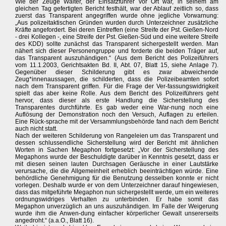
Wie der Zeuge Walter, der Einsatzführer vor Ort war, in seinem am
gleichen Tag gefertigten Bericht festhält, war der Ablauf zeitlich so, dass
zuerst das Transparent angegriffen wurde ohne jegliche Vorwarnung:
„Aus polizeitaktischen Gründen wurden durch Unterzeichner zusätzliche
Kräfte angefordert. Bei deren Eintreffen (eine Streife der Pst. Gießen-Nord
- drei Kollegen -, eine Streife der Pst. Gießen-Süd und eine weitere Streife
des KDD) sollte zunächst das Transparent sichergestellt werden. Man
nähert sich dieser Personengruppe und forderte die beiden Träger auf,
das Transparent auszuhändigen.“ (Aus dem Bericht des Polizeiführers
vom 11.1.2003, Gerichtsakten Bd. II, Abt. 07, Blatt 15, siehe Anlage 7).
Gegenüber dieser Schilderung gibt es zwar abweichende
Zeug*innenaussagen, die schilderten, dass die Polizeibeamten sofort
nach dem Transparent griffen. Für die Frage der Ver-fassungswidrigkeit
spielt das aber keine Rolle. Aus dem Bericht des Polizeiführers geht
hervor, dass dieser als erste Handlung die Sicherstellung des
Transparentes durchführte. Es gab weder eine War-nung noch eine
Auflösung der Demonstration noch den Versuch, Auflagen zu erteilen.
Eine Rück-sprache mit der Versammlungsbehörde fand nach dem Bericht
auch nicht statt.
Nach der weiteren Schilderung von Rangeleien um das Transparent und
dessen schlussendliche Sicherstellung wird der Bericht mit ähnlichen
Worten in Sachen Megaphon fortgesetzt: „Vor der Sicherstellung des
Megaphons wurde der Beschuldigte darüber in Kenntnis gesetzt, dass er
mit diesen seinen lauten Durchsagen Geräusche in einer Lautstärke
verursache, die die Allgemeinheit erheblich beeinträchtigen würde. Eine
behördliche Genehmigung für die Benutzung desselben konnte er nicht
vorlegen. Deshalb wurde er von dem Unterzeichner darauf hingewiesen,
dass das mitgeführte Megaphon nun sichergestellt werde, um ein weiteres
ordnungswidriges Verhalten zu unterbinden. Er habe somit das
Megaphon unverzüglich an uns auszuhändigen. Im Falle der Weigerung
wurde ihm die Anwen-dung einfacher körperlicher Gewalt unsererseits
angedroht.“ (a.a.O., Blatt 16).