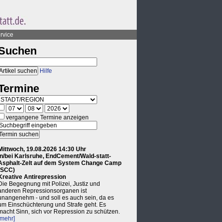
rvice
Suchen
Hilfe
Termine
vergangene Termine anzeigen
Mittwoch, 19.08.2026 14:30 Uhr
in/bei Karlsruhe, EndCement/Wald-statt-
Asphalt-Zelt auf dem System Change Camp
(SCC)
Kreative Antirepression
Die Begegnung mit Polizei, Justiz und
anderen Repressionsorganen ist
unangenehm - und soll es auch sein, da es
um Einschüchterung und Strafe geht. Es
macht Sinn, sich vor Repression zu schützen.
[mehr]