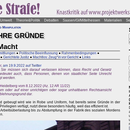
Umwelt
Theorie&Politik
Debatten
Saasen/GI/Mittelhessen
Materialien
Se
d Manipulation
IHRE GRÜNDE
 Macht
mittlungen
●
Politische Beeinflussung
●
Rahmenbedingungen
●
●
Gerichtete Justiz
●
Machtlos: Zeug*in vor Gericht
●
Links
r,
am 19.9.2022 auf Twitter
 Sie müssen sich darauf verlassen können, dass Recht und Gesetz
bedeutet auch, dass Personen, denen von staatlicher Seite Unrecht
gt werden.
Heidelberg vom 8.12.2022 (Az. 12 AR 11/22)
tum oder auf einer unrichtigen oder sogar unhaltbaren Rechtsansicht
Ablehnungsgrund dar.
 gebeugt wird wie in Robe und Uniform, hat bereits seine Gründe in der
vilegien verfügt, nutzt diese besonders häufig, weil das effizient ist.
Arbeitsüberlastung bis zu Abstumpfung in der Fabrik des sozialen Mordens
n.