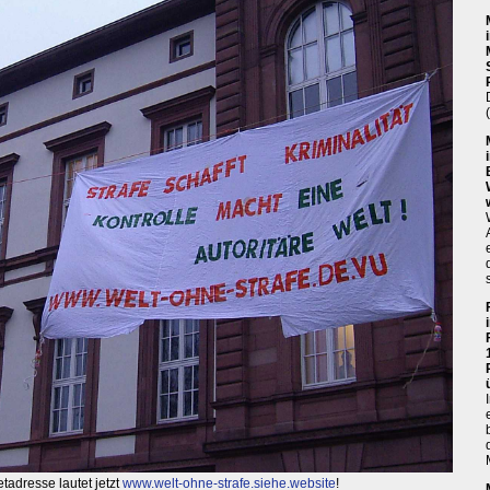
tadresse lautet jetzt
www.welt-ohne-strafe.siehe.website
!