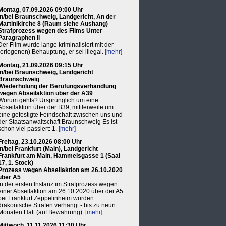
Montag, 07.09.2026 09:00 Uhr
in/bei Braunschweig, Landgericht, An der
Martinikirche 8 (Raum siehe Aushang)
Strafprozess wegen des Films Unter
Paragraphen II
Der Film wurde lange kriminalisiert mit der
(erlogenen) Behauptung, er sei illegal.
[mehr]
Montag, 21.09.2026 09:15 Uhr
in/bei Braunschweig, Landgericht
Braunschweig
Wiederholung der Berufungsverhandlung
wegen Abseilaktion über der A39
Worum gehts? Ursprünglich um eine
Abseilaktion über der B39, mittlerweile um
eine gefestigte Feindschaft zwischen uns und
der Staatsanwaltschaft Braunschweig Es ist
schon viel passiert: 1.
[mehr]
Freitag, 23.10.2026 08:00 Uhr
in/bei Frankfurt (Main), Landgericht
Frankfurt am Main, Hammelsgasse 1 (Saal
17, 1. Stock)
Prozess wegen Abseilaktion am 26.10.2020
über A5
In der ersten Instanz im Strafprozess wegen
einer Abseilaktion am 26.10.2020 über der A5
bei Frankfurt Zeppelinheim wurden
drakonische Strafen verhängt - bis zu neun
Monaten Haft (auf Bewährung).
[mehr]
Mittwoch, 11.11.2026 11:30 Uhr