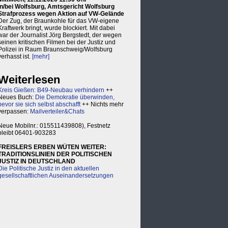
in/bei Wolfsburg, Amtsgericht Wolfsburg
Strafprozess wegen Aktion auf VW-Gelände
Der Zug, der Braunkohle für das VW-eigene
Kraftwerk bringt, wurde blockiert. Mit dabei
war der Journalist Jörg Bergstedt, der wegen
seinen kritischen Filmen bei der Justiz und
Polizei in Raum Braunschweig/Wolfsburg
verhasst ist.
[mehr]
Weiterlesen
Kreis Gießen: B49-Neubau verhindern
++
Neues Buch:
Die Demokratie überwinden,
bevor sie sich selbst abschafft
++ Nichts mehr
verpassen:
Mailverteiler&Chats
Neue Mobilnr.: 015511439808), Festnetz
bleibt 06401-903283
FREISLERS ERBEN WÜTEN WEITER:
TRADITIONSLINIEN DER POLITISCHEN
JUSTIZ IN DEUTSCHLAND
Die Politische Justiz in den aktuellen
gesellschaftlichen Auseinandersetzungen