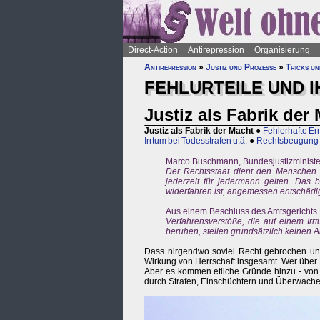
Direct-Action
Antirepression
Organisierung
Antirepression
»
Justiz und Prozesse
»
Tricks un
FEHLURTEILE UND 
Justiz als Fabrik der
Justiz als Fabrik der Macht
●
Fehlerhafte Er
Irrtum bei Todesstrafen u.ä.
●
Rechtsbeugung
Marco Buschmann, Bundesjustizministe
Der Rechtsstaat dient den Menschen.
jederzeit für jedermann gelten. Das 
widerfahren ist, angemessen entschädi
Aus einem Beschluss des Amtsgerichts 
Verfahrensverstöße, die auf einem Irr
beruhen, stellen grundsätzlich keinen 
Dass nirgendwo soviel Recht gebrochen und
Wirkung von Herrschaft insgesamt. Wer über Pri
Aber es kommen etliche Gründe hinzu - von 
durch Strafen, Einschüchtern und Überwache