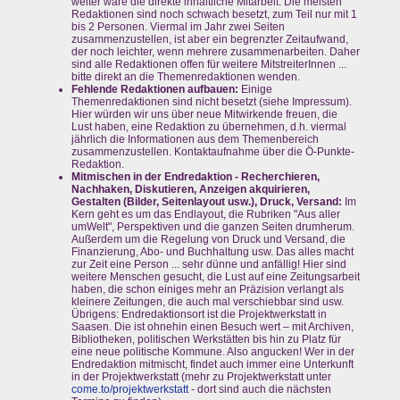
weiter wäre die direkte inhaltliche Mitarbeit. Die meisten
Redaktionen sind noch schwach besetzt, zum Teil nur mit 1
bis 2 Personen. Viermal im Jahr zwei Seiten
zusammenzustellen, ist aber ein begrenzter Zeitaufwand,
der noch leichter, wenn mehrere zusammenarbeiten. Daher
sind alle Redaktionen offen für weitere MitstreiterInnen ...
bitte direkt an die Themenredaktionen wenden.
Fehlende Redaktionen aufbauen:
Einige
Themenredaktionen sind nicht besetzt (siehe Impressum).
Hier würden wir uns über neue Mitwirkende freuen, die
Lust haben, eine Redaktion zu übernehmen, d.h. viermal
jährlich die Informationen aus dem Themenbereich
zusammenzustellen. Kontaktaufnahme über die Ö-Punkte-
Redaktion.
Mitmischen in der Endredaktion - Recherchieren,
Nachhaken, Diskutieren, Anzeigen akquirieren,
Gestalten (Bilder, Seitenlayout usw.), Druck, Versand:
Im
Kern geht es um das Endlayout, die Rubriken "Aus aller
umWelt", Perspektiven und die ganzen Seiten drumherum.
Außerdem um die Regelung von Druck und Versand, die
Finanzierung, Abo- und Buchhaltung usw. Das alles macht
zur Zeit eine Person ... sehr dünne und anfällig! Hier sind
weitere Menschen gesucht, die Lust auf eine Zeitungsarbeit
haben, die schon einiges mehr an Präzision verlangt als
kleinere Zeitungen, die auch mal verschiebbar sind usw.
Übrigens: Endredaktionsort ist die Projektwerkstatt in
Saasen. Die ist ohnehin einen Besuch wert – mit Archiven,
Bibliotheken, politischen Werkstätten bis hin zu Platz für
eine neue politische Kommune. Also angucken! Wer in der
Endredaktion mitmischt, findet auch immer eine Unterkunft
in der Projektwerkstatt (mehr zu Projektwerkstatt unter
come.to/projektwerkstatt
- dort sind auch die nächsten