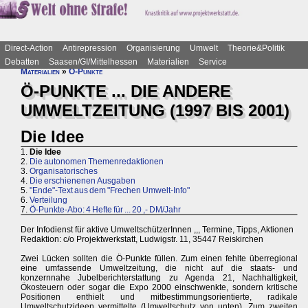
Direct-Action
Antirepression
Organisierung
Umwelt
Theorie&Politik
Debatten
Saasen/GI/Mittelhessen
Materialien
Service
Materialien
»
Ö-Punkte
Ö-PUNKTE ... DIE ANDERE
UMWELTZEITUNG (1997 BIS 2001)
Die Idee
1.
Die Idee
2.
Die autonomen Themenredaktionen
3.
Organisatorisches
4.
Die erschienenen Ausgaben
5.
"Ende"-Text aus dem "Frechen Umwelt-Info"
6.
Verteilung
7.
Ö-Punkte-Abo: 4 Hefte für ... 20 ,- DM/Jahr
Der Infodienst für aktive UmweltschützerInnen ,,, Termine, Tipps, Aktionen
Redaktion: c/o Projektwerkstatt, Ludwigstr. 11, 35447 Reiskirchen
Zwei Lücken sollten die Ö-Punkte füllen. Zum einen fehlte überregional
eine umfassende Umweltzeitung, die nicht auf die staats- und
konzernnahe Jubelberichterstattung zu Agenda 21, Nachhaltigkeit,
Ökosteuern oder sogar die Expo 2000 einschwenkte, sondern kritische
Positionen enthielt und mitbestimmungsorientierte, radikale
Umweltschutzideen vermittelte (Umweltschutz von unten). Zum zweiten