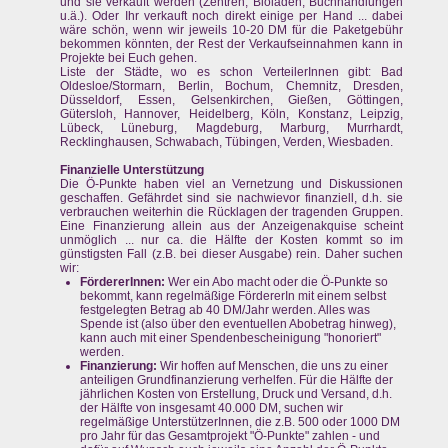
und sie verkauft werden (Zentren, Bioläden, Buchhandlungen
u.ä.). Oder Ihr verkauft noch direkt einige per Hand ... dabei
wäre schön, wenn wir jeweils 10-20 DM für die Paketgebühr
bekommen könnten, der Rest der Verkaufseinnahmen kann in
Projekte bei Euch gehen.
Liste der Städte, wo es schon VerteilerInnen gibt: Bad
Oldesloe/Stormarn, Berlin, Bochum, Chemnitz, Dresden,
Düsseldorf, Essen, Gelsenkirchen, Gießen, Göttingen,
Gütersloh, Hannover, Heidelberg, Köln, Konstanz, Leipzig,
Lübeck, Lüneburg, Magdeburg, Marburg, Murrhardt,
Recklinghausen, Schwabach, Tübingen, Verden, Wiesbaden.
Finanzielle Unterstützung
Die Ö-Punkte haben viel an Vernetzung und Diskussionen
geschaffen. Gefährdet sind sie nachwievor finanziell, d.h. sie
verbrauchen weiterhin die Rücklagen der tragenden Gruppen.
Eine Finanzierung allein aus der Anzeigenakquise scheint
unmöglich ... nur ca. die Hälfte der Kosten kommt so im
günstigsten Fall (z.B. bei dieser Ausgabe) rein. Daher suchen
wir:
FördererInnen:
Wer ein Abo macht oder die Ö-Punkte so
bekommt, kann regelmäßige FördererIn mit einem selbst
festgelegten Betrag ab 40 DM/Jahr werden. Alles was
Spende ist (also über den eventuellen Abobetrag hinweg),
kann auch mit einer Spendenbescheinigung "honoriert"
werden.
Finanzierung:
Wir hoffen auf Menschen, die uns zu einer
anteiligen Grundfinanzierung verhelfen. Für die Hälfte der
jährlichen Kosten von Erstellung, Druck und Versand, d.h.
der Hälfte von insgesamt 40.000 DM, suchen wir
regelmäßige UnterstützerInnen, die z.B. 500 oder 1000 DM
pro Jahr für das Gesamtprojekt "Ö-Punkte" zahlen - und