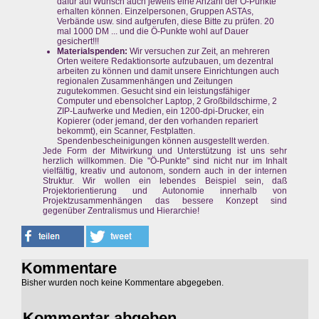
dafür auf Wunsch auch jeweils eine Anzahl der Ö-Punkte
erhalten können. Einzelpersonen, Gruppen ASTAs,
Verbände usw. sind aufgerufen, diese Bitte zu prüfen. 20
mal 1000 DM ... und die Ö-Punkte wohl auf Dauer
gesichert!!!
Materialspenden:
Wir versuchen zur Zeit, an mehreren
Orten weitere Redaktionsorte aufzubauen, um dezentral
arbeiten zu können und damit unsere Einrichtungen auch
regionalen Zusammenhängen und Zeitungen
zugutekommen. Gesucht sind ein leistungsfähiger
Computer und ebensolcher Laptop, 2 Großbildschirme, 2
ZIP-Laufwerke und Medien, ein 1200-dpi-Drucker, ein
Kopierer (oder jemand, der den vorhanden repariert
bekommt), ein Scanner, Festplatten.
Spendenbescheinigungen können ausgestellt werden.
Jede Form der Mitwirkung und Unterstützung ist uns sehr
herzlich willkommen. Die "Ö-Punkte" sind nicht nur im Inhalt
vielfältig, kreativ und autonom, sondern auch in der internen
Struktur. Wir wollen ein lebendes Beispiel sein, daß
Projektorientierung und Autonomie innerhalb von
Projektzusammenhängen das bessere Konzept sind
gegenüber Zentralismus und Hierarchie!
Kommentare
Bisher wurden noch keine Kommentare abgegeben.
Kommentar abgeben