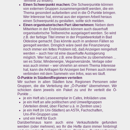
Termine zu finden).
Einen Schwerpunkt machen:
Die Schwerpunkte können
von externen Gruppen zusammengestellt werden, die ein
Thema gesondert aufarbeiten und in die Ö-Punkte bringen.
Wer Interesse hat, einmal aus der eigenen Arbeit heraus
einen Schwerpunkt zu gestalten, sollte sich melden.
Einen organisatorischen Part übernehmen:
Neben dem
Mitwirken in der Endredaktion können auch dauerhaft
organisatorische Teilbereiche ausgelagert werden. So wird
z.B. der farbige Titel immer in der Projektwerkstatt in Bad
Oldesloe gemacht. Das könnte auch in anderen Fällen so
geregelt werden. Dringlich wäre (weil die Finanzierung
noch immer ein fettes Problem ist), daß Anzeigen reingeholt
werden – auch hier ist eine dauerhafte Auslagerung
möglich. Wer hat Lust, z.B. eine Branche zu übernehmen ...
sei es Solar, Windenergie, Veganversände, Verlage oder
was auch immer – wer ohnehin an einem Thema Interesse
hat, kann die Anfragen für Anzeigen bei Firmen auch immer
verbinden mit dem Sammeln von Infos, was wo läuft.
Ö-Punkte in Städten/Regionen verteilen
Wir suchen in allen Städten bzw. Regionen Personen oder
Gruppen, die die Verteilung der „Ö-Punkte“ übernehmen. Wir
schicken dann jeweils ein Paket zu und Ihr verteilt die Ö-
Punkte ...
je ein Heft als Leseexemplar in Cafes, Infoläden usw.
je ein Heft an alle politischen und Umweltgruppen
(Verteilen direkt, über Fächer u.ä. in Zentren usw.)
je ein Heft (in Uni-Städten) an ASTA, Fachschaften,
Uni-/FH-Gruppen usw.
und ein Heft für Euch
Darüberhinaus kann auch eine Verkaufsstelle gefunden
werden (oder mehrere), wo Ihr die Hefte dann immer hinbringt