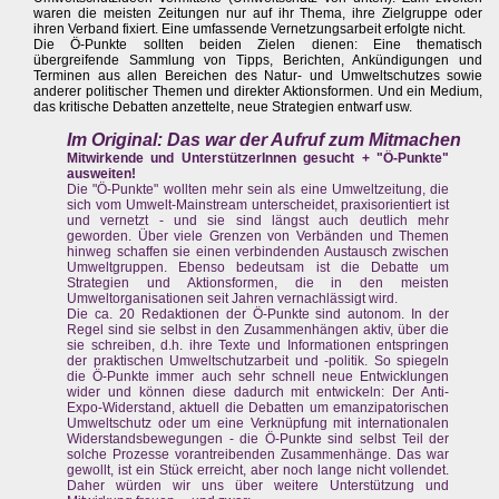
waren die meisten Zeitungen nur auf ihr Thema, ihre Zielgruppe oder
ihren Verband fixiert. Eine umfassende Vernetzungsarbeit erfolgte nicht.
Die Ö-Punkte sollten beiden Zielen dienen: Eine thematisch
übergreifende Sammlung von Tipps, Berichten, Ankündigungen und
Terminen aus allen Bereichen des Natur- und Umweltschutzes sowie
anderer politischer Themen und direkter Aktionsformen. Und ein Medium,
das kritische Debatten anzettelte, neue Strategien entwarf usw.
Im Original: Das war der Aufruf zum Mitmachen
Mitwirkende und UnterstützerInnen gesucht + "Ö-Punkte"
ausweiten!
Die "Ö-Punkte" wollten mehr sein als eine Umweltzeitung, die
sich vom Umwelt-Mainstream unterscheidet, praxisorientiert ist
und vernetzt - und sie sind längst auch deutlich mehr
geworden. Über viele Grenzen von Verbänden und Themen
hinweg schaffen sie einen verbindenden Austausch zwischen
Umweltgruppen. Ebenso bedeutsam ist die Debatte um
Strategien und Aktionsformen, die in den meisten
Umweltorganisationen seit Jahren vernachlässigt wird.
Die ca. 20 Redaktionen der Ö-Punkte sind autonom. In der
Regel sind sie selbst in den Zusammenhängen aktiv, über die
sie schreiben, d.h. ihre Texte und Informationen entspringen
der praktischen Umweltschutzarbeit und -politik. So spiegeln
die Ö-Punkte immer auch sehr schnell neue Entwicklungen
wider und können diese dadurch mit entwickeln: Der Anti-
Expo-Widerstand, aktuell die Debatten um emanzipatorischen
Umweltschutz oder um eine Verknüpfung mit internationalen
Widerstandsbewegungen - die Ö-Punkte sind selbst Teil der
solche Prozesse vorantreibenden Zusammenhänge. Das war
gewollt, ist ein Stück erreicht, aber noch lange nicht vollendet.
Daher würden wir uns über weitere Unterstützung und