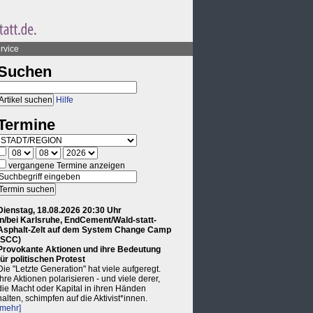
rvice
Suchen
Hilfe
Termine
vergangene Termine anzeigen
Dienstag, 18.08.2026 20:30 Uhr
in/bei Karlsruhe, EndCement/Wald-statt-
Asphalt-Zelt auf dem System Change Camp
(SCC)
Provokante Aktionen und ihre Bedeutung
für politischen Protest
Die "Letzte Generation" hat viele aufgeregt.
Ihre Aktionen polarisieren - und viele derer,
die Macht oder Kapital in ihren Händen
halten, schimpfen auf die Aktivist*innen.
[mehr]