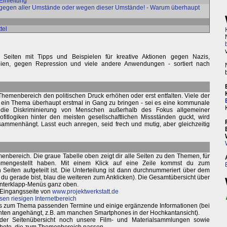
Einleitung
gegen aller Umstände oder wegen dieser Umstände! - Warum überhaupt
tel
 Seiten mit Tipps und Beispielen für kreative Aktionen gegen Nazis,
topien, gegen Repression und viele andere Anwendungen - sortiert nach
hemenbereich den politischen Druck erhöhen oder erst entfalten. Viele der
 ein Thema überhaupt erstmal in Gang zu bringen - sei es eine kommunale
die Diskriminierung von Menschen außerhalb des Fokus allgemeiner
tlogiken hinter den meisten gesellschaftlichen Missständen guckt, wird
ammenhängt. Lasst euch anregen, seid frech und mutig, aber gleichzeitig
enbereich. Die graue Tabelle oben zeigt dir alle Seiten zu den Themen, für
ammengestellt haben. Mit einem Klick auf eine Zeile kommst du zum
n Seiten aufgeteilt ist. Die Unterteilung ist dann durchnummeriert über dem
m du gerade bist, blau die weiteren zum Anklicken). Die Gesamtübersicht über
unterklapp-Menüs ganz oben.
 Eingangsseite von
www.projektwerkstatt.de
sen riesigen Internetbereich
weils zum Thema passenden Termine und einige ergänzende Informationen (bei
nten angehängt, z.B. am manchen Smartphones in der Hochkantansicht).
 der Seitenübersicht noch unsere Film- und Materialsammlungen sowie