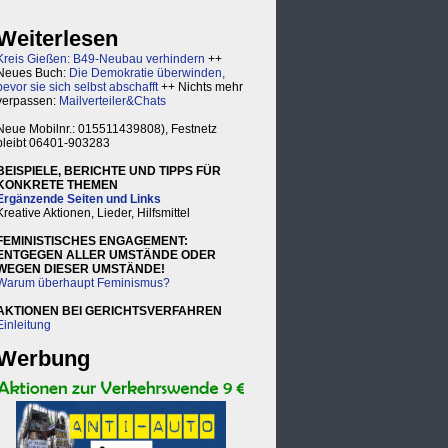
Weiterlesen
Kreis Gießen: B49-Neubau verhindern
++
Neues Buch:
Die Demokratie überwinden,
bevor sie sich selbst abschafft
++ Nichts mehr
verpassen:
Mailverteiler&Chats
Neue Mobilnr.: 015511439808), Festnetz
bleibt 06401-903283
BEISPIELE, BERICHTE UND TIPPS FÜR
KONKRETE THEMEN
Ergänzende Seiten und Links
Kreative Aktionen, Lieder, Hilfsmittel
FEMINISTISCHES ENGAGEMENT:
ENTGEGEN ALLER UMSTÄNDE ODER
WEGEN DIESER UMSTÄNDE!
Warum überhaupt Feminismus?
AKTIONEN BEI GERICHTSVERFAHREN
Einleitung
Werbung