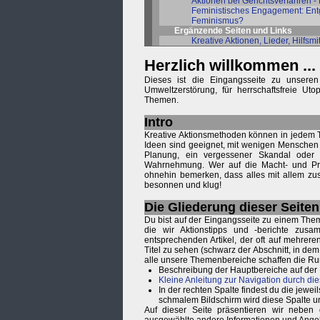
Aktionen bei Gerichtsverfahren - 
Feministisches Engagement: Ent
Feminismus?
Ergänzende Seiten und Links
Kreative Aktionen, Lieder, Hilfsmit
Herzlich willkommen ...
Dieses ist die Eingangsseite zu unseren
Umweltzerstörung, für herrschaftsfreie U
Themen.
Intro
Kreative Aktionsmethoden können in jedem T
Ideen sind geeignet, mit wenigen Menschen
Planung, ein vergessener Skandal oder 
Wahrnehmung. Wer auf die Macht- und Profi
ohnehin bemerken, dass alles mit allem zus
besonnen und klug!
Die Gliederung dieser Seiten
Du bist auf der Eingangsseite zu einem Them
die wir Aktionstipps und -berichte zus
entsprechenden Artikel, der oft auf mehrere
Titel zu sehen (schwarz der Abschnitt, in de
alle unsere Themenbereiche schaffen die R
Beschreibung der Hauptbereiche auf der
Kleine Anleitung zur Navigation durch die
In der rechten Spalte findest du die je
schmalem Bildschirm wird diese Spalte u
Auf dieser Seite präsentieren wir neben