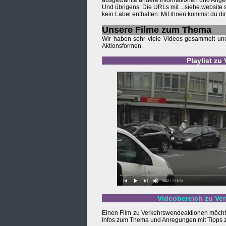
ausgewählte andere Informationen und Ange
Und übrigens: Die URLs mit ...siehe.website
kein Label enthalten. Mit ihnen kommst du d
Unsere Filme zum Thema
Wir haben sehr viele Videos gesammelt und 
Aktionsformen.
Playlist z
Videobereich zu Ve
Einen Film zu Verkehrswendeaktionen möcht
Infos zum Thema und Anregungen mit Tipps z