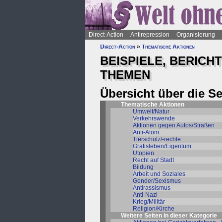
Direct-Action
Antirepression
Organisierung
Direct-Action
»
Thematische Aktionen
BEISPIELE, BERICH
THEMEN
Übersicht über die S
Thematische Aktionen
Umwelt/Natur
Verkehrswende
Aktionen gegen Autos/Straßen
Anti-Atom
Tierschutz/-rechte
Gratisleben/Eigentum
Utopien
Recht auf Stadt
Bildung
Arbeit und Soziales
Gender/Sexismus
Antirassismus
Anti-Nazi
Krieg/Militär
Religion/Kirche
Weitere Seiten in dieser Kategorie