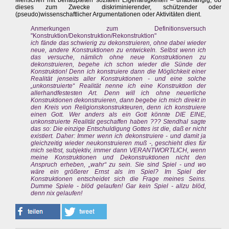
Menschen mit behaupteten sozialen Eigenartigkeiten – unabhängig, ob
dieses zum Zwecke diskriminierender, schützender oder
(pseudo)wissenschaftlicher Argumentationen oder Aktivitäten dient.
Anmerkungen zum Definitionsversuch
"Konstruktion/Dekonstruktion/Rekonstruktion"
ich fände das schwierig zu dekonstruieren, ohne dabei wieder
neue, andere Konstruktionen zu entwickeln. Selbst wenn ich
das versuche, nämlich ohne neue Konstruktionen zu
dekonstruieren, begehe ich schon wieder die Sünde der
Konstruktion! Denn ich konstruiere dann die Möglichkeit einer
Realität jenseits aller Konstruktionen - und eine solche
„unkonstruierte“ Realität nenne ich eine Konstruktion der
allerhandfestesten Art. Denn will ich ohne neuerliche
Konstruktionen dekonstruieren, dann begebe ich mich direkt in
den Kreis von Religionskonstrukteuren, denn ich konstruiere
einen Gott. Wer anders als ein Gott könnte DIE EINE,
unkonstruierte Realität geschaffen haben ??? Stendhal sagte
das so: Die einzige Entschuldigung Gottes ist die, daß er nicht
existiert. Daher: Immer wenn ich dekonstruiere - und damit ja
gleichzeitig wieder neukonstruieren muß -, geschieht dies für
mich selbst, subjektiv, immer dann VERANTWORTLICH, wenn
meine Konstruktionen und Dekonstruktionen nicht den
Anspruch erheben, „wahr“ zu sein. Sie sind Spiel - und wo
wäre ein größerer Ernst als im Spiel? Im Spiel der
Konstruktionen entscheidet sich die Frage meines Seins.
Dumme Spiele - blöd gelaufen! Gar kein Spiel - allzu blöd,
denn nix gelaufen!