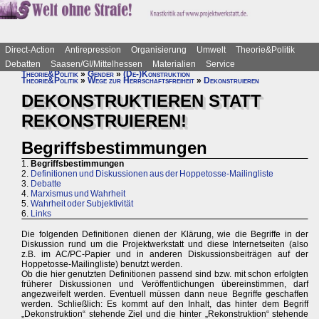
Direct-Action
Antirepression
Organisierung
Umwelt
Theorie&Politik
Debatten
Saasen/GI/Mittelhessen
Materialien
Service
Theorie&Politik
»
Gender
»
(De-)Konstruktion
Theorie&Politik
»
Wege zur Herrschaftsfreiheit
»
Dekonstruieren
DEKONSTRUKTIEREN STATT
REKONSTRUIEREN!
Begriffsbestimmungen
1.
Begriffsbestimmungen
2.
Definitionen und Diskussionen aus der Hoppetosse-Mailingliste
3.
Debatte
4.
Marxismus und Wahrheit
5.
Wahrheit oder Subjektivität
6.
Links
Die folgenden Definitionen dienen der Klärung, wie die Begriffe in der
Diskussion rund um die Projektwerkstatt und diese Internetseiten (also
z.B. im AC/PC-Papier und in anderen Diskussionsbeiträgen auf der
Hoppetosse-Mailingliste) benutzt werden.
Ob die hier genutzten Definitionen passend sind bzw. mit schon erfolgten
früherer Diskussionen und Veröffentlichungen übereinstimmen, darf
angezweifelt werden. Eventuell müssen dann neue Begriffe geschaffen
werden. Schließlich: Es kommt auf den Inhalt, das hinter dem Begriff
„Dekonstruktion“ stehende Ziel und die hinter „Rekonstruktion“ stehende