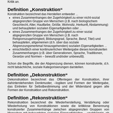
Kritik an.
Definition „Konstruktion“
Konstruktion bezeichnet das Herstellen entweder ...
eines Zusammenhanges der Zugehörigkeit zu einer nicht-sozial
abgegrenzten Gruppe von Menschen (z.B. nach biologischem
Geschlecht, Alter, Hautfarbe, Größe, Wohnsitz, Herkunft, Abstammung)
und behaupteten sozialen Eigenartigkeiten oder ...
eines Zusammenhanges der Zugehörigkeit zu einer sozial
abgegrenzten Gruppe von Menschen (z.B. nach
Religionszugehörigkeit, Bildungsgrad, Sprache, Beruf, Titel) und
behaupteten, allgemeinen (d.h. über das soziale
Abgrenzungsmerkmal hinausgehenden) sozialen Eigenartigkeiten ...
einschließlich einer kontinuierlichen Weitergabe dieses konstruierten
Zusammenhanges (z.B. über Generationen, Sprache, Traditionen,
Gesetze und Normen – bewußt und/oder unbewußt).
Schon die Begriffe, die der Abgrenzung dienen, können konstruierte, d.h.
nicht tatsächliche, soziale Kategorisierungen darstellen.
Definition „Dekonstruktion“
Dekonstruktion bezeichnet das Offenlegen der Konstruktion, ihrer
dahinterstehenden Denkmuster, –logiken und Formen der Weitergabe,
das Eintreten für Selbstbestimmung und der Widerstand gegen alle
Formen der Konstruktion und Rekonstruktion.
Definition „Rekonstruktion“
Rekonstruktion bezeichnet die Wiederherstellung, Verstärkung oder
Wiederholung von Konstruktionen sowie die kritiklose Benennung
konstruierter Zusammenhänge zwischen abgegrenzten Gruppen von