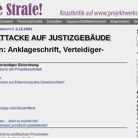
Umwelt
Theorie&Politik
Debatten
Saasen/GI/Mittelhessen
Materialien
Se
erichte I: 3.12.2003
TTACKE AUF JUSTIZGEBÄUDE
: Anklageschrift, Verteidiger-
Verteidiger-Beiordnung
zei in der Projektwerkstatt
n
besser zur Erkennung des Gewünschten!
auszüge und Gesamttext
en ... aber es wurde nix!
 brisant, juristisch spektakulär!
icht
zu politischen Prozessen