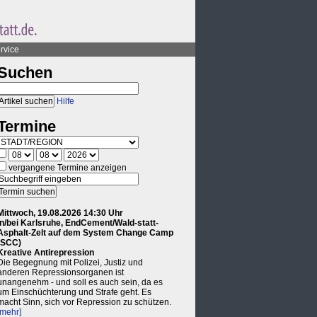
rvice
Suchen
Hilfe
Termine
vergangene Termine anzeigen
Mittwoch, 19.08.2026 14:30 Uhr
in/bei Karlsruhe, EndCement/Wald-statt-
Asphalt-Zelt auf dem System Change Camp
(SCC)
Kreative Antirepression
Die Begegnung mit Polizei, Justiz und
anderen Repressionsorganen ist
unangenehm - und soll es auch sein, da es
um Einschüchterung und Strafe geht. Es
macht Sinn, sich vor Repression zu schützen.
[mehr]