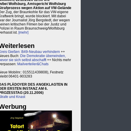
in/bei Wolfsburg, Amtsgericht Wolfsburg
Strafprozess wegen Aktion auf VW-Gelände
Der Zug, der Braunkohle für das VW-eigene
Kraftwerk bringt, wurde blockiert. Mit dabei
war der Journalist Jörg Bergstedt, der wegen
seinen kritischen Filmen bei der Justiz und
Polizei in Raum Braunschweig/Wolfsburg
verhasst ist.
[mehr]
Weiterlesen
Kreis Gießen: B49-Neubau verhindern
++
Neues Buch:
Die Demokratie überwinden,
bevor sie sich selbst abschafft
++ Nichts mehr
verpassen:
Mailverteiler&Chats
Neue Mobilnr.: 015511439808), Festnetz
bleibt 06401-903283
DAS PLÄDOYER DES ANGEKLAGTEN IN
DER ERSTEN INSTANZ AM 6.
PROZESSTAG (20.11.2006)
Strafe und Knast
Werbung