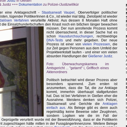
urde
Justiz
in Gießen
& Justiz +++
Dokumentation
zu Polizei-/Justizwillkür
ler eine Anklageschrift -
Staatsanwalt Vaupel
, Oberverfolger politischer
sten, lügender PolitikerInnen & Co., ist wieder mal tätig. Zielobjekt ist wieder
dalösen Verfahren
verurteilte Aktivist. Aus dessen 8 Monaten Haft ohne
t die Einsatzhundertschaften
den Knast noch ein bißchen länger bewachen
müssen. Der nun anrollende Prozess kommt
nicht überraschend, in dieser Sache hat es
schon
Hausdurchsuchungen
, rechtswidrige
DNA-Tests
und mehr gegeben. Der neue
Prozess ist einer von
vielen Prozessen
, die
zur Zeit gegen Personen aus dem Umfeld der
Projektwerkstatt laufen - und einer von vielen
absurden Handlungen der
Gießener Justiz
.
Foto: Überwachungskamera im
Amtsgericht ... "getarnt" i, Griffloch eines
Aktenordners
Politisch betrachtet wird dieser Prozess aber
besonders spannend. Zum ersten ist
anzumerken, dass die Tat, die zur Anklage
kommt, immerhin überhaupt stattgefunden
hat. Das ist bei Verfahren in Gießen eher die
Ausnahme. Meistens denken sich Polizei,
Staatsanwalt und Gerichte die
Anklagen
einfach aus
. Als Belege gibt es denn auch
regelmäßig keine Beweise oder ZeugInnen,
sondern Logiken wie die im Fall der
 Geprügelte verurteilt wurde mit der Beweisführung, dass er die Politikerin
icht zugeschlagen hätte mitten in der FussgängerInnenzone. Weitere Belege