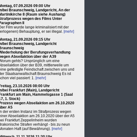
Montag, 07.09.2026 09:00 Uhr
in/bei Braunschweig, Landgericht, An der
Martinikirche 8 (Raum siehe Aushang)
Strafprozess wegen des Films Unter
Paragraphen II
Der Film wurde lange kriminalisiert mit der
(erlogenen) Behauptung, er sei illegal.
[mehr]
Montag, 21.09.2026 09:15 Uhr
in/bei Braunschweig, Landgericht
Braunschweig
Wiederholung der Berufungsverhandlung
wegen Abseilaktion über der A39
Worum gehts? Ursprünglich um eine
Abseilaktion über der B39, mittlerweile um
eine gefestigte Feindschaft zwischen uns und
der Staatsanwaltschaft Braunschweig Es ist
schon viel passiert: 1.
[mehr]
Freitag, 23.10.2026 08:00 Uhr
in/bei Frankfurt (Main), Landgericht
Frankfurt am Main, Hammelsgasse 1 (Saal
17, 1. Stock)
Prozess wegen Abseilaktion am 26.10.2020
über A5
In der ersten Instanz im Strafprozess wegen
einer Abseilaktion am 26.10.2020 über der A5
bei Frankfurt Zeppelinheim wurden
drakonische Strafen verhängt - bis zu neun
Monaten Haft (auf Bewährung).
[mehr]
Mittwoch, 11.11.2026 11:30 Uhr