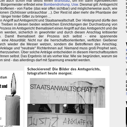
olizei auch schon mal selbst einen
Brandsatz
, um ihn dann irgendwelchen
Bürgermeister erfindet eine
Bombendrohung
.
Usw
. Diesmal gilt: Amtsgericht
troffenen - von Farbe (das war offen sichtbar) und möglicherweise auch, wie
ionen (Schlösser unbrauchbar ...). Der Rest ist aber mehr die Phantasie der
änger hinter Gitter zu bringen ...
n Angriff auf Amtsgericht und Staatsanwaltschaft. Der Hintergrund dürfte den
 Treiben in diesen beiden widerlichen Einrichtungen der Durchsetzung von
Prozess im Amtsgericht thematisiert einen Angriff auf das Amtsgericht und die
n werden, sicherlich in gewohnter und durch diesen Anschlag kritisierter
. Damit thematisiert der Prozess sich selbst - eine spannende
eine Absurdität: Nicht nur die herrschaftsorientierten, verfilzten Gießener
urch wieder die Messer wetzen, sondern die Betroffenen des Anschlag.
an Anklage und "neutrale" RichterInnen auf. Niemand muss groß Prophet sein,
rherzusehen. Über solche Anträge entscheiden in diesem Herrschaftssystem
Innen selbst. Das Ergebnis ist als vorher klar. Wie sie begründen, warum sie
n sind - das allerdings darf mit Spannung erwartet werden.