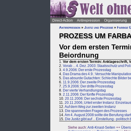
Direct-Action
Antirepression
Organisierung
Antirepression
»
Justiz und Prozesse
»
Farbige G
PROZESS UM FARBA
Vor dem ersten Termin
Beiordnung
1.
Vor dem ersten Termin: Anklageschrift, 
2.
Vorab ... 4. Dez. 2003: Staatsschutz und Poli
3.
4.9.2006: Der erste Prozesstag
4.
Das Drama des 4.9.: Versuchte Manipulatio
5.
Das absurde Gutachten: Schlechte Bilder 
6.
11.9.2006: Der zweite Prozesstag
7.
25.9.2006: Der dritte Prozesstag
8.
Der vierte Verhandlungstag
9.
2.11.2006: Der fünfte Prozesstag
10.
20.11.2006: Der sechste Prozesstag
11.
20.11.2006, Urteil erster Instanz: Einzel
12.
Auf dem Weg zur zweiten Instanz
13.
Die spannenden Fragen des Prozesses
14.
Am 4. August 2008 sollte die Berufung start
15.
Die Justiz gibt auf ... Einstellung - politisch
Siehe auch:
Anti-Knast-Seiten
++
Übers