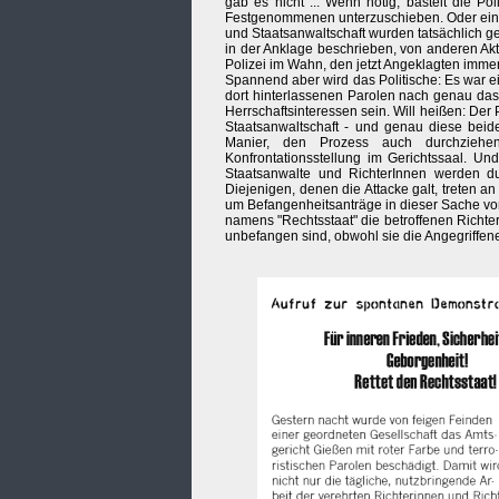
gab es nicht ... Wenn nötig, bastelt die P
Festgenommenen unterzuschieben. Oder ein 
und Staatsanwaltschaft wurden tatsächlich ge
in der Anklage beschrieben, von anderen Akt
Polizei im Wahn, den jetzt Angeklagten immer l
Spannend aber wird das Politische: Es war ei
dort hinterlassenen Parolen nach genau das
Herrschaftsinteressen sein. Will heißen: Der 
Staatsanwaltschaft - und genau diese beide
Manier, den Prozess auch durchziehen
Konfrontationsstellung im Gerichtssaal. Und 
Staatsanwalte und RichterInnen werden d
Diejenigen, denen die Attacke galt, treten 
um Befangenheitsanträge in dieser Sache vo
namens "Rechtsstaat" die betroffenen Richter
unbefangen sind, obwohl sie die Angegriffene