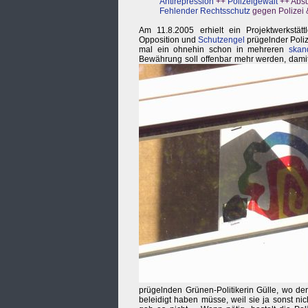
Antirepression
++
Polizeigewalt
++ Abs
Fehlender Rechtsschutz
gegen Polizei 
Am 11.8.2005 erhielt ein Projektwerkstätt
Opposition und
Schutzengel
prügelnder Polizi
mal ein ohnehin schon in mehreren
skan
Bewährung soll offenbar mehr werden, dami
prügelnden Grünen-Politikerin Gülle, wo der
beleidigt haben müsse, weil sie ja sonst n