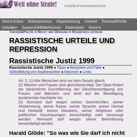
Direct-Action
Antirepression
Organisierung
Umwelt
Theorie&Politik
Debatten
Saasen/GI/Mittelhessen
Materialien
Service
Theorie&Politik
»
Recht und Ordnung
»
Rassistisch urteilen
RASSISTISCHE URTEILE UND
REPRESSION
Rassistische Justiz 1999
Rassistische Justiz 1999
●
Tipps
●
Beispiele und Fälle
●
Selbsttötung von Asylbewerber
●
Aktionen
●
Links
Art. 3. (1) Alle Menschen sind vor dem Gesetz gleich.
(2) Männer und Frauen sind gleichberechtigt. Der Staat fördert
die tatsächliche Durchführung der Gleichberechtigung von
Frauen und Männern und wirkt auf die Beseitigung
bestehender Nachteile hin.
(3) Niemand darf wegen seines Geschlechtes, seiner
Abstammung, seiner Rasse, seiner Sprache, seiner Heimat
und Herkunft, seines Glaubens, seiner religiösen oder
politischen Anschauungen benachteiligt oder bevorzugt
werden. Niemand darf wegen seiner Behinderung
benachteiligt werden.
Harald Glöde: "So was wie Sie darf ich nicht