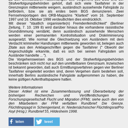
Strafverfolgungsbehörden gehört, daß sich viele Taxifahrer in der
Grenzregion mittlerweile weigern, ausländisch aussehende Fahrgäste zu
befördern, bzw. sie als erstes beim BGS denunzieren. Zwei
Fernsehreportagen des ORB-Magazins "Klartext" vom 16. September
1997 und 16. Oktober 1998 verdeutlichten dies eindrücklich.
Mit dieser "staatlich organisierte(n) Fremdenfeindlichkeit" (Berliner
Zeitung, 7. 10. 199 8) wird darüber hinaus die vorhandene rassistische
Grundstimmung verstärkt, denn ausländisch aussehende Menschen
werden einer permanenten Kontrollsituation und Diskriminierung
ausgesetzt. Wie normal die Gleichsetzung von Ausländern mit dem
Verdacht krimineller Handlungen mittlerweile geworden ist, belegen auch
Zitate aus den Anklageschriften gegen die Taxifahrer (" Obwohl der
Angeschuldigte erkannte, daß es sich bei seinen Fahrgästen um
Ausländer handelte ... ").
Die Vorgehensweisen des BGS und der Strafverfolgungsbehörden
beschränken sich nicht nur auf den unmittelbaren Grenzraum. Inzwischen
ist bekannt geworden, daß auch Ermittlungsverfahren gegen vier Berliner
Taxifahrer eingeleitet worden sind, deren Vergehen darin bestehen soll,
innerhalb Berlins ausländische Fahrgäste aufgenommen zu haben, die
keine gültigen Aufenthaltspapiere hatten.
Weitere Informationen
Dieser Artikel ist eine Zusammenfassung und Überarbeitung der
bisherigen Recherchen und Veröffentlichungen der
Forschungsgesellschaft Flucht und Migration (FFM); siehe auch den von
den Mitarbeitern der FFM verfaßten Rundbrief: Die Grenze.
Flüchtlingsjagd in Schengenland, in: Niedersächsischer Flüchtlingsrat/Pro
Asyl (Hrsg.): Rundbrief 55, Hildesheim 1998.