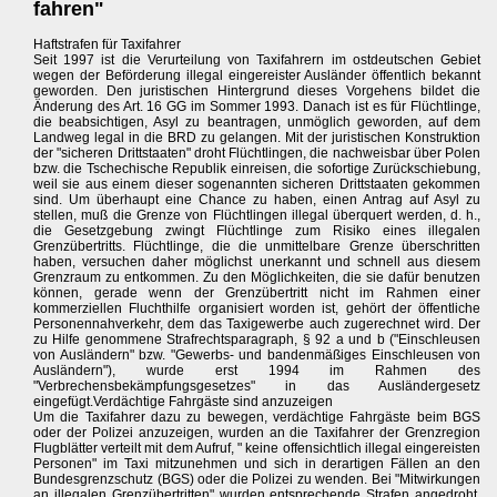
fahren"
Haftstrafen für Taxifahrer
Seit 1997 ist die Verurteilung von Taxifahrern im ostdeutschen Gebiet
wegen der Beförderung illegal eingereister Ausländer öffentlich bekannt
geworden. Den juristischen Hintergrund dieses Vorgehens bildet die
Änderung des Art. 16 GG im Sommer 1993. Danach ist es für Flüchtlinge,
die beabsichtigen, Asyl zu beantragen, unmöglich geworden, auf dem
Landweg legal in die BRD zu gelangen. Mit der juristischen Konstruktion
der "sicheren Drittstaaten" droht Flüchtlingen, die nachweisbar über Polen
bzw. die Tschechische Republik einreisen, die sofortige Zurückschiebung,
weil sie aus einem dieser sogenannten sicheren Drittstaaten gekommen
sind. Um überhaupt eine Chance zu haben, einen Antrag auf Asyl zu
stellen, muß die Grenze von Flüchtlingen illegal überquert werden, d. h.,
die Gesetzgebung zwingt Flüchtlinge zum Risiko eines illegalen
Grenzübertritts. Flüchtlinge, die die unmittelbare Grenze überschritten
haben, versuchen daher möglichst unerkannt und schnell aus diesem
Grenzraum zu entkommen. Zu den Möglichkeiten, die sie dafür benutzen
können, gerade wenn der Grenzübertritt nicht im Rahmen einer
kommerziellen Fluchthilfe organisiert worden ist, gehört der öffentliche
Personennahverkehr, dem das Taxigewerbe auch zugerechnet wird. Der
zu Hilfe genommene Strafrechtsparagraph, § 92 a und b ("Einschleusen
von Ausländern" bzw. "Gewerbs- und bandenmäßiges Einschleusen von
Ausländern"), wurde erst 1994 im Rahmen des
"Verbrechensbekämpfungsgesetzes" in das Ausländergesetz
eingefügt.Verdächtige Fahrgäste sind anzuzeigen
Um die Taxifahrer dazu zu bewegen, verdächtige Fahrgäste beim BGS
oder der Polizei anzuzeigen, wurden an die Taxifahrer der Grenzregion
Flugblätter verteilt mit dem Aufruf, " keine offensichtlich illegal eingereisten
Personen" im Taxi mitzunehmen und sich in derartigen Fällen an den
Bundesgrenzschutz (BGS) oder die Polizei zu wenden. Bei "Mitwirkungen
an illegalen Grenzübertritten" wurden entsprechende Strafen angedroht.