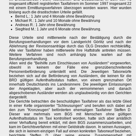
insgesamt offiziell registrierten Taxifahrern im Sommer 1997 insgesamt 22
mit einem Ermittlungsverfahren überzogen worden waren. Hier wurden
bislang auch die drastischsten Urteile gefällt.
Bernd L.: 1 Jahr und 4 Monate ohne Bewährung
Michael R.: 1 Jahr und 10 Monate ohne Bewährung
Andreas R.: 1 Jahr ohne Bewährung
Siegfried M.: 1 Jahr und 6 Monate ohne Bewährung.
Diese Urteile sind mittlerweile nach der Bestätigung durch die
Berufungsverhandlungen vor dem Landgericht Görlitz und nach der
Ablehnung der Revisionsanträge durch das OLG Dresden rechtskräftig.
Alle vier Taxifahrer haben mittlerweile ihre Haftstrafe antreten müssen.
Weitere Verfahren sind noch anhängig bzw. warten auf die
Berufungsverhandlung.
Allen wird die "Beihilfe zum Einschleusen von Ausländern" vorgeworfen,
obwohl in keinem der Fälle eine grenzüberschreitende
Personenbeförderung unterstellt wird. Die Jeweiligen Tatvorwürfe
beziehen sich auf die Beförderung von Ausländern, die keinen für die
BRD gültigen Aufenthaltsstatus hatten, von einem grenznahen Ort
innerhalb Deutschlands ins Landesinnere. Die jeweiligen Einlassungen
der Angeklagten, aber auch der vernommenen und danach
abgeschobenen Ausländer werden als unglaubwürdig von den Gerichten
dargestellt.
Die Gerichte betrachten die beschuldigten Taxifahrer als das letzte Glied
in einer Kette organisierter "Schleusungen" und berufen sich dabei auf
den zum "Kronzeugen" beförderten ehemaligen Taxifahrer Steffen D.
Dieser war mehrmals vom BGS mit Menschen ohne gültigen
Aufenthaltsstatus im Taxi kontrolliert worden, hatte sich aber anläßlich
einer Verhaftung bereit erklärt, mit dem BGS zusammenzuarbeiten, und
kam im Gerichtsverfahren mit einer Geldstrafe davon. In seinen Aussagen,
die sich in keinem einzigen Fall auf einen konkreten Tatvorwurf beziehen,
berichtete Steffen D. über seine eigene Zusammenarbeit mit