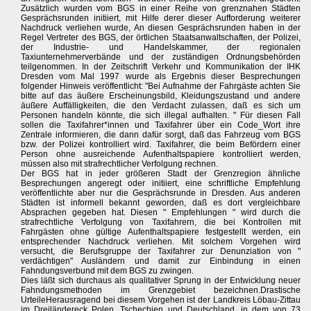
Zusätzlich wurden vom BGS in einer Reihe von grenznahen Städten
Gesprächsrunden initiiert, mit Hilfe derer dieser Aufforderung weiterer
Nachdruck verliehen wurde, An diesen Gesprächsrunden haben in der
Regel Vertreter des BGS, der örtlichen Staatsanwaltschaften, der Polizei,
der Industrie- und Handelskammer, der regionalen
Taxiunternehmerverbände und der zuständigen Ordnungsbehörden
teilgenommen. In der Zeitschrift Verkehr und Kommunikation der IHK
Dresden vom Mal 1997 wurde als Ergebnis dieser Besprechungen
folgender Hinweis veröffentlicht: "Bei Aufnahme der Fahrgäste achten Sie
bitte auf das äußere Erscheinungsbild, Kleidungszustand und andere
äußere Auffälligkeiten, die den Verdacht zulassen, daß es sich um
Personen handeln könnte, die sich illegal aufhalten. " Für diesen Fall
sollen die Taxifahrer*innen und Taxifahrer über ein Code_Wort ihre
Zentrale informieren, die dann dafür sorgt, daß das Fahrzeug vom BGS
bzw. der Polizei kontrolliert wird. Taxifahrer, die beim Befördern einer
Person ohne ausreichende Aufenthaltspapiere kontrolliert werden,
müssen also mit strafrechtlicher Verfolgung rechnen.
Der BGS hat in jeder größeren Stadt der Grenzregion ähnliche
Besprechungen angeregt oder initiiert, eine schriftliche Empfehlung
veröffentlichte aber nur die Gesprächsrunde in Dresden. Aus anderen
Städten ist informell bekannt geworden, daß es dort vergleichbare
Absprachen gegeben hat. Diesen " Empfehlungen " wird durch die
strafrechtliche Verfolgung von Taxifahrern, die bei Kontrollen mit
Fahrgästen ohne gültige Aufenthaltspapiere festgestellt werden, ein
entsprechender Nachdruck verliehen. Mit solchem Vorgehen wird
versucht, die Berufsgruppe der Taxifahrer zur Denunziation von "
verdächtigen" Ausländern und damit zur Einbindung in einen
Fahndungsverbund mit dem BGS zu zwingen.
Dies läßt sich durchaus als qualitativer Sprung in der Entwicklung neuer
Fahndungsmethoden im Grenzgebiet bezeichnen.Drastische
UrteileHerausragend bei diesem Vorgehen ist der Landkreis Löbau-Zittau
im Dreiländereck Polen, Tschechien und Deutschland, in dem von 73