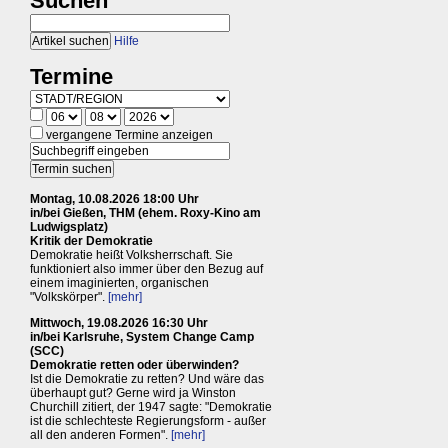
Suchen
Hilfe
Termine
vergangene Termine anzeigen
Montag, 10.08.2026 18:00 Uhr
in/bei Gießen, THM (ehem. Roxy-Kino am
Ludwigsplatz)
Kritik der Demokratie
Demokratie heißt Volksherrschaft. Sie
funktioniert also immer über den Bezug auf
einem imaginierten, organischen
"Volkskörper".
[mehr]
Mittwoch, 19.08.2026 16:30 Uhr
in/bei Karlsruhe, System Change Camp
(SCC)
Demokratie retten oder überwinden?
Ist die Demokratie zu retten? Und wäre das
überhaupt gut? Gerne wird ja Winston
Churchill zitiert, der 1947 sagte: "Demokratie
ist die schlechteste Regierungsform - außer
all den anderen Formen".
[mehr]