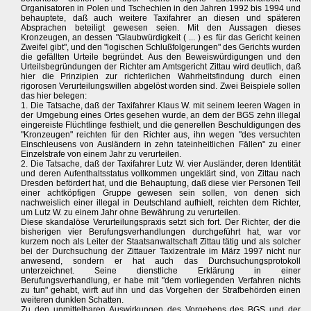
Organisatoren in Polen und Tschechien in den Jahren 1992 bis 1994 und
behauptete, daß auch weitere Taxifahrer an diesen und späteren
Absprachen beteiligt gewesen seien. Mit den Aussagen dieses
Kronzeugen, an dessen "Glaubwürdigkeit ( ... ) es für das Gericht keinen
Zweifel gibt", und den "logischen Schlußfolgerungen" des Gerichts wurden
die gefällten Urteile begründet. Aus den Beweiswürdigungen und den
Urteilsbegründungen der Richter am Amtsgericht Zittau wird deutlich, daß
hier die Prinzipien zur richterlichen Wahrheitsfindung durch einen
rigorosen Verurteilungswillen abgelöst worden sind. Zwei Beispiele sollen
das hier belegen:
1. Die Tatsache, daß der Taxifahrer Klaus W. mit seinem leeren Wagen in
der Umgebung eines Ortes gesehen wurde, an dem der BGS zehn illegal
eingereiste Flüchtlinge festhielt, und die generellen Beschuldigungen des
"Kronzeugen" reichten für den Richter aus, ihn wegen "des versuchten
Einschleusens von Ausländern in zehn tateinheitlichen Fällen" zu einer
Einzelstrafe von einem Jahr zu verurteilen.
2. Die Tatsache, daß der Taxifahrer Lutz W. vier Ausländer, deren Identität
und deren Aufenthaltsstatus vollkommen ungeklärt sind, von Zittau nach
Dresden befördert hat, und die Behauptung, daß diese vier Personen Teil
einer achtköpfigen Gruppe gewesen sein sollen, von denen sich
nachweislich einer illegal in Deutschland aufhielt, reichten dem Richter,
um Lutz W. zu einem Jahr ohne Bewährung zu verurteilen.
Diese skandalöse Verurteilungspraxis setzt sich fort. Der Richter, der die
bisherigen vier Berufungsverhandlungen durchgeführt hat, war vor
kurzem noch als Leiter der Staatsanwaltschaft Zittau tätig und als solcher
bei der Durchsuchung der Zittauer Taxizentrale im März 1997 nicht nur
anwesend, sondern er hat auch das Durchsuchungsprotokoll
unterzeichnet. Seine dienstliche Erklärung in einer
Berufungsverhandlung, er habe mit "dem vorliegenden Verfahren nichts
zu tun" gehabt, wirft auf ihn und das Vorgehen der Strafbehörden einen
weiteren dunklen Schatten.
Zu den unmittelbaren Auswirkungen des Vorgehens des BGS und der