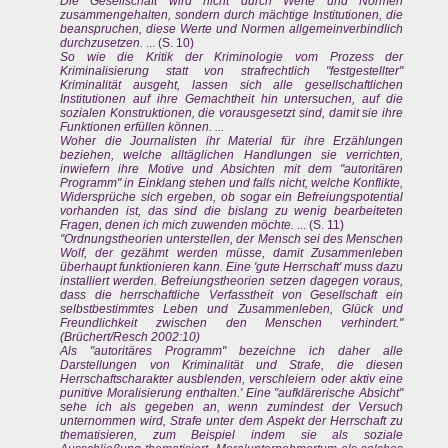
Die Gesellschaft wird nicht durch Werte und Normen
zusammengehalten, sondern durch mächtige Institutionen, die
beanspruchen, diese Werte und Normen allgemeinverbindlich
durchzusetzen.
... (S. 10)
So wie die Kritik der Kriminologie vom Prozess der
Kriminalisierung statt von strafrechtlich "festgestellter"
Kriminalität ausgeht, lassen sich alle gesellschaftlichen
Institutionen auf ihre Gemachtheit hin untersuchen, auf die
sozialen Konstruktionen, die vorausgesetzt sind, damit sie ihre
Funktionen erfüllen können. ...
Woher die Journalisten ihr Material für ihre Erzählungen
beziehen, welche alltäglichen Handlungen sie verrichten,
inwiefern ihre Motive und Absichten mit dem "autoritären
Programm" in Einklang stehen und falls nicht, welche Konflikte,
Widersprüche sich ergeben, ob sogar ein Befreiungspotential
vorhanden ist, das sind die bislang zu wenig bearbeiteten
Fragen, denen ich mich zuwenden möchte.
... (S. 11)
"Ordnungstheorien unterstellen, der Mensch sei des Menschen
Wolf, der gezähmt werden müsse, damit Zusammenleben
überhaupt funktionieren kann. Eine 'gute Herrschaft' muss dazu
installiert werden. Befreiungstheorien setzen dagegen voraus,
dass die herrschaftliche Verfasstheit von Gesellschaft ein
selbstbestimmtes Leben und Zusammenleben, Glück und
Freundlichkeit zwischen den Menschen verhindert."
(Brüchert/Resch 2002:10)
Als "autoritäres Programm" bezeichne ich daher alle
Darstellungen von Kriminalität und Strafe, die diesen
Herrschaftscharakter ausblenden, verschleiern oder aktiv eine
punitive Moralisierung enthalten.' Eine "aufklärerische Absicht"
sehe ich als gegeben an, wenn zumindest der Versuch
unternommen wird, Strafe unter dem Aspekt der Herrschaft zu
thematisieren, zum Beispiel indem sie als soziale