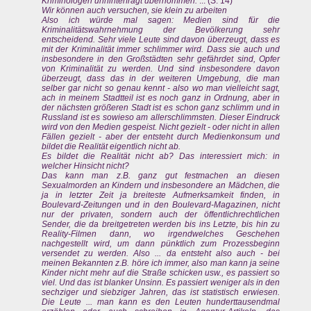
Kriminologen unhinterfragt übernommen.
... (S. 14)
Wir können auch versuchen, sie klein zu arbeiten
Also ich würde mal sagen: Medien sind für die
Kriminalitätswahrnehmung der Bevölkerung sehr
entscheidend. Sehr viele Leute sind davon überzeugt, dass es
mit der Kriminalität immer schlimmer wird. Dass sie auch und
insbesondere in den Großstädten sehr gefährdet sind, Opfer
von Kriminalität zu werden. Und sind insbesondere davon
überzeugt, dass das in der weiteren Umgebung, die man
selber gar nicht so genau kennt - also wo man vielleicht sagt,
ach in meinem Stadtteil ist es noch ganz in Ordnung, aber in
der nächsten größeren Stadt ist es schon ganz schlimm und in
Russland ist es sowieso am allerschlimmsten. Dieser Eindruck
wird von den Medien gespeist. Nicht gezielt - oder nicht in allen
Fällen gezielt - aber der entsteht durch Medienkonsum und
bildet die Realität eigentlich nicht ab.
Es bildet die Realität nicht ab? Das interessiert mich: in
welcher Hinsicht nicht?
Das kann man z.B. ganz gut festmachen an diesen
Sexualmorden an Kindern und insbesondere an Mädchen, die
ja in letzter Zeit ja breiteste Aufmerksamkeit finden, in
Boulevard-Zeitungen und in den Boulevard-Magazinen, nicht
nur der privaten, sondern auch der öffentlichrechtlichen
Sender, die da breitgetreten werden bis ins Letzte, bis hin zu
Reality-Filmen dann, wo irgendwelches Geschehen
nachgestellt wird, um dann pünktlich zum Prozessbeginn
versendet zu werden. Also ... da entsteht also auch - bei
meinen Bekannten z.B. höre ich immer, also man kann ja seine
Kinder nicht mehr auf die Straße schicken usw., es passiert so
viel. Und das ist blanker Unsinn. Es passiert weniger als in den
sechziger und siebziger Jahren, das ist statistisch erwiesen.
Die Leute ... man kann es den Leuten hunderttausendmal