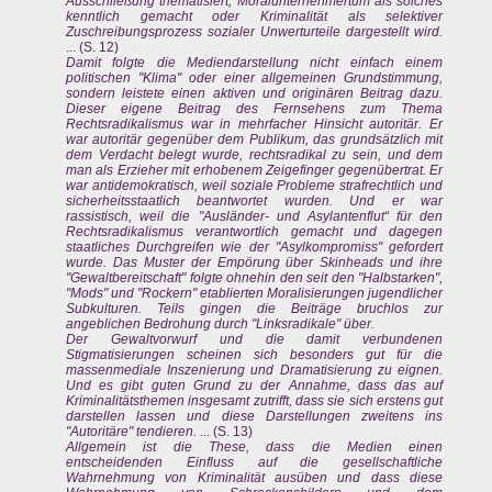
Ausschließung thematisiert, Moralunternehmertum als solches
kenntlich gemacht oder Kriminalität als selektiver
Zuschreibungsprozess sozialer Unwerturteile dargestellt wird.
... (S. 12)
Damit folgte die Mediendarstellung nicht einfach einem
politischen "Klima" oder einer allgemeinen Grundstimmung,
sondern leistete einen aktiven und originären Beitrag dazu.
Dieser eigene Beitrag des Fernsehens zum Thema
Rechtsradikalismus war in mehrfacher Hinsicht autoritär. Er
war autoritär gegenüber dem Publikum, das grundsätzlich mit
dem Verdacht belegt wurde, rechtsradikal zu sein, und dem
man als Erzieher mit erhobenem Zeigefinger gegenübertrat. Er
war antidemokratisch, weil soziale Probleme strafrechtlich und
sicherheitsstaatlich beantwortet wurden. Und er war
rassistisch, weil die "Ausländer- und Asylantenflut“ für den
Rechtsradikalismus verantwortlich gemacht und dagegen
staatliches Durchgreifen wie der "Asylkompromiss" gefordert
wurde. Das Muster der Empörung über Skinheads und ihre
"Gewaltbereitschaft" folgte ohnehin den seit den "Halbstarken",
"Mods" und "Rockern" etablierten Moralisierungen jugendlicher
Subkulturen. Teils gingen die Beiträge bruchlos zur
angeblichen Bedrohung durch "Linksradikale" über.
Der Gewaltvorwurf und die damit verbundenen
Stigmatisierungen scheinen sich besonders gut für die
massenmediale Inszenierung und Dramatisierung zu eignen.
Und es gibt guten Grund zu der Annahme, dass das auf
Kriminalitätsthemen insgesamt zutrifft, dass sie sich erstens gut
darstellen lassen und diese Darstellungen zweitens ins
"Autoritäre" tendieren.
... (S. 13)
Allgemein ist die These, dass die Medien einen
entscheidenden Einfluss auf die gesellschaftliche
Wahrnehmung von Kriminalität ausüben und dass diese