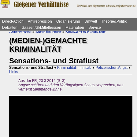
Direct-Action
Antirepression
Organisierung
Umwelt
Theorie&Politik
Debatten
Saasen/GI/Mittelhessen
Materialien
Service
Antirepression
»
Innere Sicherheit
»
Kriminalitäts-Angstmache
(MEDIEN-)GEMACHTE
KRIMINALITÄT
Sensations- und Straflust
Sensations- und Straflust
●
Kriminalität nimmt ab
●
Polizei schürt Angst
●
Links
Aus der FR, 23.3.2012 (S. 3)
Ängste schüren und den Verängstigten Schutz verprechen, das
verheißt Stimmengewinne.