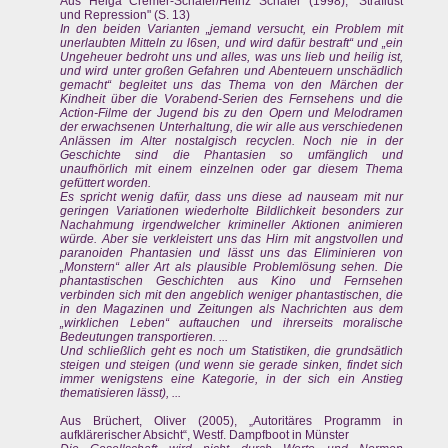
Aus Helga Cremer-Schäfer/Heinz Schäfer (1998), "Straflust
und Repression" (S. 13)
In den beiden Varianten „jemand versucht, ein Problem mit
unerlaubten Mitteln zu l6sen, und wird dafür bestraft“ und „ein
Ungeheuer bedroht uns und alles, was uns lieb und heilig ist,
und wird unter großen Gefahren und Abenteuern unschädlich
gemacht“ begleitet uns das Thema von den Märchen der
Kindheit über die Vorabend-Serien des Fernsehens und die
Action-Filme der Jugend bis zu den Opern und Melodramen
der erwachsenen Unterhaltung, die wir alle aus verschiedenen
Anlässen im Alter nostalgisch recyclen. Noch nie in der
Geschichte sind die Phantasien so umfänglich und
unaufhörlich mit einem einzelnen oder gar diesem Thema
gefüttert worden.
Es spricht wenig dafür, dass uns diese ad nauseam mit nur
geringen Variationen wiederholte Bildlichkeit besonders zur
Nachahmung irgendwelcher krimineller Aktionen animieren
würde. Aber sie verkleistert uns das Hirn mit angstvollen und
paranoiden Phantasien und lässt uns das Eliminieren von
„Monstern“ aller Art als plausible Problemlösung sehen. Die
phantastischen Geschichten aus Kino und Fernsehen
verbinden sich mit den angeblich weniger phantastischen, die
in den Magazinen und Zeitungen als Nachrichten aus dem
„wirklichen Leben“ auftauchen und ihrerseits moralische
Bedeutungen transportieren. ...
Und schließlich geht es noch um Statistiken, die grundsätlich
steigen und steigen (und wenn sie gerade sinken, findet sich
immer wenigstens eine Kategorie, in der sich ein Anstieg
thematisieren lässt), ...
Aus Brüchert, Oliver (2005), „Autoritäres Programm in
aufklärerischer Absicht“, Westf. Dampfboot in Münster