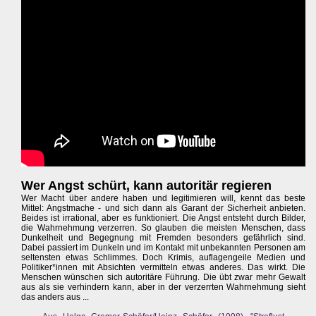
Wer Angst schürt, kann autoritär regieren
Wer Macht über andere haben und legitimieren will, kennt das beste
Mittel: Angstmache - und sich dann als Garant der Sicherheit anbieten.
Beides ist irrational, aber es funktioniert. Die Angst entsteht durch Bilder,
die Wahrnehmung verzerren. So glauben die meisten Menschen, dass
Dunkelheit und Begegnung mit Fremden besonders gefährlich sind.
Dabei passiert im Dunkeln und im Kontakt mit unbekannten Personen am
seltensten etwas Schlimmes. Doch Krimis, auflagengeile Medien und
Politiker*innen mit Absichten vermitteln etwas anderes. Das wirkt. Die
Menschen wünschen sich autoritäre Führung. Die übt zwar mehr Gewalt
aus als sie verhindern kann, aber in der verzerrten Wahrnehmung sieht
das anders aus ...