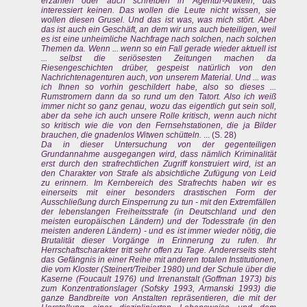
erzählen oder auch schreiben in Agentur-Artikeln, das
interessiert keinen. Das wollen die Leute nicht wissen, sie
wollen diesen Grusel. Und das ist was, was mich stört. Aber
das ist auch ein Geschäft, an dem wir uns auch beteiligen, weil
es ist eine unheimliche Nachfrage nach solchen, nach solchen
Themen da. Wenn ... wenn so ein Fall gerade wieder aktuell ist
... selbst die seriösesten Zeitungen machen da
Riesengeschichten drüber, gespeist natürlich von den
Nachrichtenagenturen auch, von unserem Material. Und ... was
ich Ihnen so vorhin geschildert habe, also so dieses ...
Rumstromern dann da so rund um den Tatort. Also ich weiß
immer nicht so ganz genau, wozu das eigentlich gut sein soll,
aber da sehe ich auch unsere Rolle kritisch, wenn auch nicht
so kritisch wie die von den Fernsehstationen, die ja Bilder
brauchen, die gnadenlos Witwen schütteln.
... (S. 28)
Da in dieser Untersuchung von der gegenteiligen
Grundannahme ausgegangen wird, dass nämlich Kriminalität
erst durch den strafrechtlichen Zugriff konstruiert wird, ist an
den Charakter von Strafe als absichtliche Zufügung von Leid
zu erinnern. Im Kernbereich des Strafrechts haben wir es
einerseits mit einer besonders drastischen Form der
Ausschließung durch Einsperrung zu tun - mit den Extremfällen
der lebenslangen Freiheitsstrafe (in Deutschland und den
meisten europäischen Ländern) und der Todesstrafe (in den
meisten anderen Ländern) - und es ist immer wieder nötig, die
Brutalität dieser Vorgänge in Erinnerung zu rufen. Ihr
Herrschaftscharakter tritt sehr offen zu Tage. Andererseits steht
das Gefängnis in einer Reihe mit anderen totalen Institutionen,
die vom Kloster (Steinert/Treiber 1980) und der Schule über die
Kaserne (Foucault 1976) und Irrenanstalt (Goffman 1973) bis
zum Konzentrationslager (Sofsky 1993, Armanski 1993) die
ganze Bandbreite von Anstalten repräsentieren, die mit der