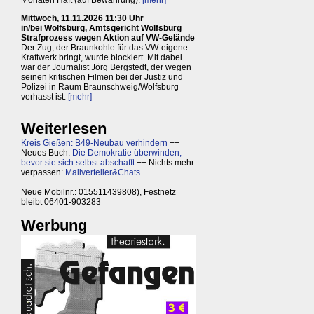
Monaten Haft (auf Bewährung).
[mehr]
Mittwoch, 11.11.2026 11:30 Uhr
in/bei Wolfsburg, Amtsgericht Wolfsburg
Strafprozess wegen Aktion auf VW-Gelände
Der Zug, der Braunkohle für das VW-eigene
Kraftwerk bringt, wurde blockiert. Mit dabei
war der Journalist Jörg Bergstedt, der wegen
seinen kritischen Filmen bei der Justiz und
Polizei in Raum Braunschweig/Wolfsburg
verhasst ist.
[mehr]
Weiterlesen
Kreis Gießen: B49-Neubau verhindern
++
Neues Buch:
Die Demokratie überwinden,
bevor sie sich selbst abschafft
++ Nichts mehr
verpassen:
Mailverteiler&Chats
Neue Mobilnr.: 015511439808), Festnetz
bleibt 06401-903283
Werbung