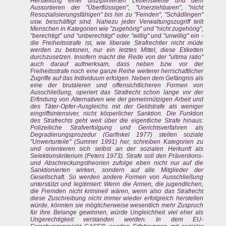
Herstellung einer disziplinierten Lebensweise und dem
Aussortieren der "Überflüssigen", "Unerziehbaren", "nicht
Resozialisierungsfähigen" bis hin zu "Feinden", "Schädlingen"
usw. beschäftigt sind. Nahezu jeder Verwaltungszugriff teilt
Menschen in Kategorien wie "zugehörig" und "nicht zugehörig",
"berechtigt" und "unberechtigt" oder "willig" und "unwillig" ein -
die Freiheitsstrafe ist, wie liberale Strafrechtler nicht müde
werden zu betonen, nur ein letztes Mittel, diese Etiketten
durchzusetzen. Insofern macht die Rede von der "ultima ratio"
auch darauf aufmerksam, dass neben bzw. vor der
Freiheitsstrafe noch eine ganze Reihe weiterer herrschaftlicher
Zugriffe auf das Individuum erfolgen. Neben dem Gefängnis als
eine der brutaleren und offensichtlicheren Formen von
Ausschließung, operiert das Strafrecht schon lange vor der
Erfindung von Alternativen wie der gemeinnützigen Arbeit und
des Täter-Opfer-Ausgleichs mit der Geldstrafe als weniger
eingriffsintensiver, nicht körperlicher Sanktion. Die Funktion
des Strafrechts geht weit über die eigentliche Strafe hinaus:
Polizeiliche Strafverfolgung und Gerichtsverfahren als
Degradierungsprozedur (Garfinkel 1977) stellen soziale
"Unwerturteile" (Sumner 1991) her, schreiben Kategorien zu
und orientieren sich selbst an der sozialen Herkunft als
Selektionskriterium (Peters 1973). Strafe soll den Präventions-
und Abschreckungstheorien zufolge eben nicht nur auf die
Sanktionierten wirken, sondern auf alle Mitglieder der
Gesellschaft. So werden andere Formen von Ausschließung
unterstützt und legitimiert: Wenn die Armen, die jugendlichen,
die Fremden nicht kriminell wären, wenn also das Strafrecht
diese Zuschreibung nicht immer wieder erfolgreich herstellen
würde, könnten sie möglicherweise wesentlich mehr Zuspruch
für ihre Belange gewinnen, würde Ungleichheit viel eher als
Ungerechtigkeit verstanden werden. In dem EU-