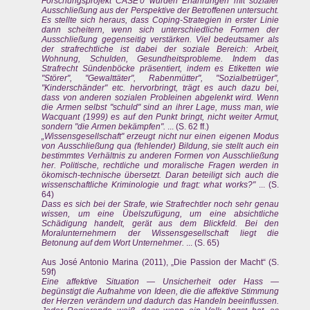
Forschungsprojekt CASE'0 wurden Erfahrungen mit sozialer
Ausschließung aus der Perspektive der Betroffenen untersucht.
Es stellte sich heraus, dass Coping-Strategien in erster Linie
dann scheitern, wenn sich unterschiedliche Formen der
Ausschließung gegenseitig verstärken. Viel bedeutsamer als
der strafrechtliche ist dabei der soziale Bereich: Arbeit,
Wohnung, Schulden, Gesundheitsprobleme. Indem das
Strafrecht Sündenböcke präsentiert, indem es Etiketten wie
"Störer", "Gewalttäter", Rabenmütter", "Sozialbetrüger",
"Kinderschänder" etc. hervorbringt, trägt es auch dazu bei,
dass von anderen sozialen Probleinen abgelenkt wird. Wenn
die Armen selbst "schuld" sind an ihrer Lage, muss man, wie
Wacquant (1999) es auf den Punkt bringt, nicht weiter Armut,
sondern "die Armen bekämpfen".
... (S. 62 ff.)
„Wissensgesellschaft" erzeugt nicht nur einen eigenen Modus
von Ausschließung qua (fehlender) Bildung, sie stellt auch ein
bestimmtes Verhältnis zu anderen Formen von Ausschließung
her. Politische, rechtliche und moralische Fragen werden in
ökomisch-technische übersetzt. Daran beteiligt sich auch die
wissenschaftliche Kriminologie und fragt: what works?"
... (S.
64)
Dass es sich bei der Strafe, wie Strafrechtler noch sehr genau
wissen, um eine Übelszufügung, um eine absichtliche
Schädigung handelt, gerät aus dem Blickfeld. Bei den
Moralunternehmern der Wissensgesellschaft liegt die
Betonung auf dem Wort Unternehmer.
... (S. 65)
Aus José Antonio Marina (2011), „Die Passion der Macht“ (S.
59f)
Eine affektive Situation — Unsicherheit oder Hass —
begünstigt die Aufnahme von Ideen, die die affektive Stimmung
der Herzen verändern und dadurch das Handeln beeinflussen.