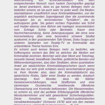
Wahrnehmung von Schreckensbildern und dem
entsprechenden Wunsch nach hartem Durchgreifen geprägt
ist, derart anerkannt, dass es gar keines Beleges mehr zu
bedürfen scheint, ob sie auch wahr ist. jeder weiß: Die Medien
skandalisieren unaufhörlich neue Kriminalitätswellen, von der
angeblich wachsenden Jugendgewalt über die zunehmende
Korruption bis zu terroristischen "Schläfern", die es
aufzuspüren gelte. Sie geben rechten Populisten wie Schill
und Halder ebenso eine Bühne wie markigen Innenministern
vom Schlage Schily oder Beckstein. Kaum eine
Nachrichtensendung, keine Zeitungsausgabe, die ohne eine
Horrormeldung über eine besonders schwere Straftat
auskommt. In den grassierenden Talk-Shows, Doku-Soaps und
anderen Spielarten von Reality-TV ist Kriminalität das
unbestrittene Thema Nummer Eins.
Es scheint auch keines Beleges mehr zu bedürfen, wie
hoffnungslos verzerrt das Bild ist, welches die Medien von
Kriminalität zeichnen. Berichtet wird über Mord und Totschlag,
sexuelle Gewalt, bewaffnete Überfälle, gefährliche Banden und
Millionenbetrügerelen, also über Straftaten, deren quantitativer
Anteil am tatsächlichen Kriminalitätsgeschehen (auch wenn
man das nur sehr grob schätzen kann) verschwindend gering
ist. Kein Wunder also, dass die Kriminalitätsfurcht das
tatsächliche Risiko, Opfer einer Straftat zu werden, drastisch
übersteigt. Kein Wunder, dass die Wähler
Gesetzesverschärfungen, neue Strafformen und eine
elementare Grundrechte nivellierende öffentliche
Überwachung und Kontrolle befürworten. Die Massenmedien,
so scheint es, sind der perfekte Erfüllungsgehilfe öffentlicher
Moralunternehmer und wild gewordener Sicherheitspolitiker.
Diese Annahme eines "politisch-publizistischen
Verstärkerkreislaufes" (Scheerer 1978) wird von den meisten