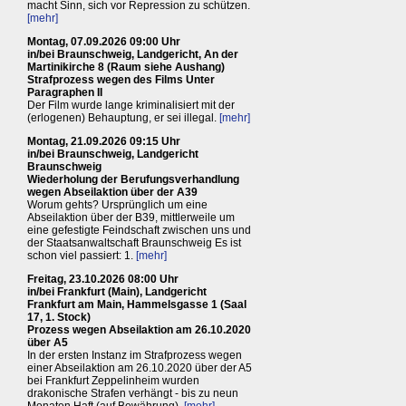
macht Sinn, sich vor Repression zu schützen.
[mehr]
Montag, 07.09.2026 09:00 Uhr
in/bei Braunschweig, Landgericht, An der
Martinikirche 8 (Raum siehe Aushang)
Strafprozess wegen des Films Unter
Paragraphen II
Der Film wurde lange kriminalisiert mit der
(erlogenen) Behauptung, er sei illegal.
[mehr]
Montag, 21.09.2026 09:15 Uhr
in/bei Braunschweig, Landgericht
Braunschweig
Wiederholung der Berufungsverhandlung
wegen Abseilaktion über der A39
Worum gehts? Ursprünglich um eine
Abseilaktion über der B39, mittlerweile um
eine gefestigte Feindschaft zwischen uns und
der Staatsanwaltschaft Braunschweig Es ist
schon viel passiert: 1.
[mehr]
Freitag, 23.10.2026 08:00 Uhr
in/bei Frankfurt (Main), Landgericht
Frankfurt am Main, Hammelsgasse 1 (Saal
17, 1. Stock)
Prozess wegen Abseilaktion am 26.10.2020
über A5
In der ersten Instanz im Strafprozess wegen
einer Abseilaktion am 26.10.2020 über der A5
bei Frankfurt Zeppelinheim wurden
drakonische Strafen verhängt - bis zu neun