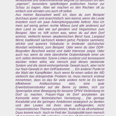
verletzende und diskriminierende Begriffe zu benutzen um den
„eigenen“, besonders spitzfindigen politischen Humor zur
Schau zu tragen. Aber wir machen es den Rechten oft zu
einfach und verraten uns auch oft selbst.
Aus meiner Basisarbeit weiß ich, dass du zum Beispiel
durchaus queer und anarchistisch sein kannst, wenn die Leute
trotzdem noch ein paar Anknüpfungspunkte lieferst. Also ich
mein auf wenig gehen rechte Milieus (und alle anderen) auf
dem Land so steil wie auf gendern und Veganismus zum
Beispiel. Aber es hilft schon was, wenn du auf dem Dorf
wohnst, vielleicht keinen akademischen Beruf hast, Langlauf
fährst, traditionell sächsisch klettern gehst, Perlpilze sammelst,
strickst und queeres Vokabular in breitester sächsischer
Mundart verbreitest, zum Beispiel. Oder wenn du über DDR-
Biografien Bescheid weisst und dafür Interesse zeigst. Oder
auch nur, wenn du viele überdrehte Grabenkämpfe einer um
sich selbst drehenden Szene-Linken auslässt und konsequent
darüber reden willst, wie mensch jetzt dieses sterbende
System und die damit einhergehende Gewalt (auch, aber nicht
nur Nazi-Gewalt) in den Griff bekommt. … Ein anderer Punkt ist
die Wahl der Kampffelder: Auch wenn für einen selbst die AfD
vielleicht das drängendste Problem ist, muss mensch erstmal
hinnehmen, dass es das für viele andere nicht ist. Es kann
effektiverer Antifaschismus sein, eine gute
Erwerbslosenstruktur auf die Beine zu stellen, sich zur
Speerspitze einer Bewegung für bessere ÖPNV-Verbindung im
Dorf zu machen, Frauen-Yoga im Dorf anzubieten als
Keimzelle einer feministischen Vernetzung… Die geringe
Kreativität und die geringen Ambitionen strategisch zu denken
und den Leuten mit ihren oben aufliegenden, nicht
chauvinistischen Themen zuzuhören, finde ich da oft erhellend.
Dazu kommt noch: Auch im Feld der Sozialpolitik kann mensch