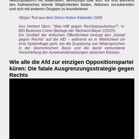
Aktionsplattform mit Materialien, Workshops usw. kurz vor und während
des Aufmarsches könnte Möglichkeiten bieten, Aktionen vorzubereiten
und sich mit anderen Gruppen zu koordinieren.
Obiger Text aus dem
Direct-Action-Kalender
2006
Aus Herbert Storn: "Was hilft gegen Rechtspopulismus?", in:
BIG Business Crime (Beilage der Stichwort Bayer 2/2025)
Ein Großteil der kritischen Öffentlichkeit verengt den „Kampf
gegen Rechts“ auf die AfD – während es in Wirklichkeit um
eine Systemfrage geht, um die Zuspitzung von Widersprüchen
in der ökonomischen Basis und die damit verbundene
Verschärfung der Auseinandersetzungen zwischen Klassen.
Wie alle die Afd zur einzigen Oppositionspartei
küren: Die fatale Ausgrenzungsstrategie gegen
Rechts