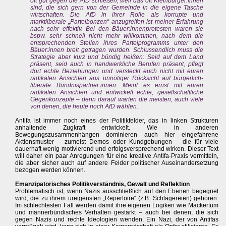
oft gut gegen die AfD schießen, weil das oft Kleinbürger:innen
sind, die sich gern von der Gemeinde in die eigene Tasche
wirtschaften. Die AfD in ihrer Rolle als korrupte und
marktliberale „Parteibonzen“ anzugreifen ist meiner Erfahrung
nach sehr effektiv. Bei den Bäuer:innenprotesten waren sie
bspw. sehr schnell nicht mehr willkommen, nach dem die
entsprechenden Stellen ihres Parteiprogramms unter den
Bäuer:innen breit getragen wurden. Schlussendlich muss die
Strategie aber kurz und bündig heißen: Seid auf dem Land
präsent, seid auch in handwerkliche Berufen präsent, pflegt
dort echte Beziehungen und versteckt euch nicht mit euren
radikalen Ansichten aus unnötiger Rücksicht auf bürgerlich-
liberale Bündnispartner:innen. Meint es ernst mit euren
radikalen Ansichten und entwickelt echte, gesellschaftliche
Gegenkonzepte – denn darauf warten die meisten, auch viele
von denen, die heute noch AfD wählen.
Antifa ist immer noch eines der Politikfelder, das in linken Strukturen
anhaltende Zugkraft entwickelt. Wie in anderen
Bewegungszusammenhängen dominieren auch hier eingefahrene
Aktionsmuster – zumeist Demos oder Kundgebungen – die für viele
dauerhaft wenig motivierend und erfolgsversprechend wirken. Dieser Text
will daher ein paar Anregungen für eine kreative Antifa-Praxis vermitteln,
die aber sicher auch auf andere Felder politischer Auseinandersetzung
bezogen werden können.
Emanzipatorisches Politikverständnis, Gewalt und Reflektion
Problematisch ist, wenn Nazis ausschließlich auf den Ebenen begegnet
wird, die zu ihrem ureigensten „Repertoire“ (z.B. Schlägereien) gehören.
Im schlechtesten Fall werden damit ihre eigenen Logiken wie Mackertum
und männerbündisches Verhalten gestärkt – auch bei denen, die sich
gegen Nazis und rechte Ideologien wenden. Ein Nazi, der von Antifas