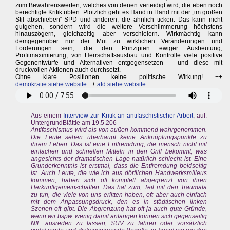
zum Bewahrenswerten, welches von denen verteidigt wird, die eben noch
berechtigte Kritik übten. Plötzlich geht es Hand in Hand mit der „im großen
Stil abschieben“-SPD und anderen, die ähnlich ticken. Das kann nicht
gutgehen, sondern wird die weitere Verschlimmerung höchstens
hinauszögern, gleichzeitig aber verschleiern. Wirkmächtig kann
demgegenüber nur der Mut zu wirklichen Veränderungen und
Forderungen sein, die den Prinzipien ewiger Ausbeutung,
Profitmaximierung, von Herrschaftsausbau und Kontrolle viele positive
Gegenentwürfe und Alternativen entgegensetzen – und diese mit
druckvollen Aktionen auch durchsetzt.
Ohne klare Positionen keine politische Wirkung! ++
demokratie.siehe.website
++
afd.siehe.website
Aus einem
Interview zur Kritik an antifaschistischer Arbeit
, auf:
UntergrundBlättle am 19.5.206
Antifaschismus wird als von außen kommend wahrgenommen.
Die Leute sehen überhaupt keine Anknüpfungspunkte zu
ihrem Leben. Das ist eine Entfremdung, die mensch nicht mit
einfachen und schnellen Mitteln in den Griff bekommt, was
angesichts der dramatischen Lage natürlich schlecht ist. Eine
Grunderkenntnis ist erstmal, dass die Entfremdung beidseitig
ist. Auch Leute, die wie ich aus dörflichen Handwerksmilieus
kommen, haben sich oft komplett abgegrenzt von ihren
Herkunftgemeinschaften. Das hat zum, Teil mit den Traumata
zu tun, die viele von uns erlitten haben, oft aber auch einfach
mit dem Anpassungsdruck, den es in städtischen linken
Szenen oft gibt. Die Abgrenzung hat oft ja auch gute Gründe,
wenn wir bspw. wenig damit anfangen können sich gegenseitig
NIE ausreden zu lassen, SUV zu fahren oder vorsätzlich