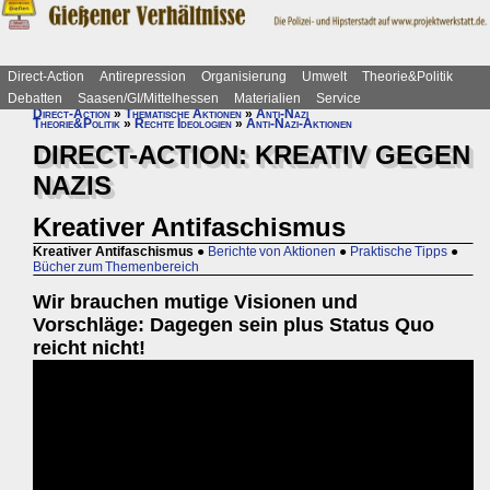
Direct-Action
Antirepression
Organisierung
Umwelt
Theorie&Politik
Debatten
Saasen/GI/Mittelhessen
Materialien
Service
Direct-Action
»
Thematische Aktionen
»
Anti-Nazi
Theorie&Politik
»
Rechte Ideologien
»
Anti-Nazi-Aktionen
DIRECT-ACTION: KREATIV GEGEN
NAZIS
Kreativer Antifaschismus
Kreativer Antifaschismus
●
Berichte von Aktionen
●
Praktische Tipps
●
Bücher zum Themenbereich
Wir brauchen mutige Visionen und
Vorschläge: Dagegen sein plus Status Quo
reicht nicht!