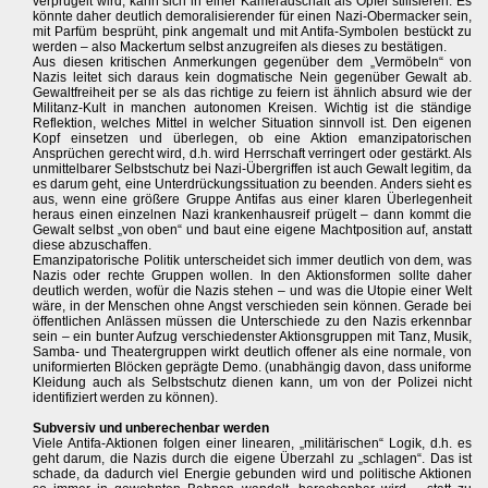
verprügelt wird, kann sich in einer Kameradschaft als Opfer stilisieren. Es
könnte daher deutlich demoralisierender für einen Nazi-Obermacker sein,
mit Parfüm besprüht, pink angemalt und mit Antifa-Symbolen bestückt zu
werden – also Mackertum selbst anzugreifen als dieses zu bestätigen.
Aus diesen kritischen Anmerkungen gegenüber dem „Vermöbeln“ von
Nazis leitet sich daraus kein dogmatische Nein gegenüber Gewalt ab.
Gewaltfreiheit per se als das richtige zu feiern ist ähnlich absurd wie der
Militanz-Kult in manchen autonomen Kreisen. Wichtig ist die ständige
Reflektion, welches Mittel in welcher Situation sinnvoll ist. Den eigenen
Kopf einsetzen und überlegen, ob eine Aktion emanzipatorischen
Ansprüchen gerecht wird, d.h. wird Herrschaft verringert oder gestärkt. Als
unmittelbarer Selbstschutz bei Nazi-Übergriffen ist auch Gewalt legitim, da
es darum geht, eine Unterdrückungssituation zu beenden. Anders sieht es
aus, wenn eine größere Gruppe Antifas aus einer klaren Überlegenheit
heraus einen einzelnen Nazi krankenhausreif prügelt – dann kommt die
Gewalt selbst „von oben“ und baut eine eigene Machtposition auf, anstatt
diese abzuschaffen.
Emanzipatorische Politik unterscheidet sich immer deutlich von dem, was
Nazis oder rechte Gruppen wollen. In den Aktionsformen sollte daher
deutlich werden, wofür die Nazis stehen – und was die Utopie einer Welt
wäre, in der Menschen ohne Angst verschieden sein können. Gerade bei
öffentlichen Anlässen müssen die Unterschiede zu den Nazis erkennbar
sein – ein bunter Aufzug verschiedenster Aktionsgruppen mit Tanz, Musik,
Samba- und Theatergruppen wirkt deutlich offener als eine normale, von
uniformierten Blöcken geprägte Demo. (unabhängig davon, dass uniforme
Kleidung auch als Selbstschutz dienen kann, um von der Polizei nicht
identifiziert werden zu können).
Subversiv und unberechenbar werden
Viele Antifa-Aktionen folgen einer linearen, „militärischen“ Logik, d.h. es
geht darum, die Nazis durch die eigene Überzahl zu „schlagen“. Das ist
schade, da dadurch viel Energie gebunden wird und politische Aktionen