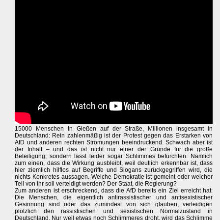
15000 Menschen in Gießen auf der Straße, Millionen insgesamt in
Deutschland: Rein zahlenmäßig ist der Protest gegen das Erstarken von
AfD und anderen rechten Strömungen beeindruckend. Schwach aber ist
der Inhalt – und das ist nicht nur einer der Gründe für die große
Beteiligung, sondern lässt leider sogar Schlimmes befürchten. Nämlich
zum einen, dass die Wirkung ausbleibt, weil deutlich erkennbar ist, dass
hier ziemlich hilflos auf Begriffe und Slogans zurückgegriffen wird, die
nichts Konkretes aussagen. Welche Demokratie ist gemeint oder welcher
Teil von ihr soll verteidigt werden? Der Staat, die Regierung?
Zum anderen ist erschreckend, dass die AfD bereits ein Ziel erreicht hat:
Die Menschen, die eigentlich antirassistischer und antisexistischer
Gesinnung sind oder das zumindest von sich glauben, verteidigen
plötzlich den rassistischen und sexistischen Normalzustand in
Deutschland. Nur weil etwas noch Schlimmeres droht, wird das Schlimme