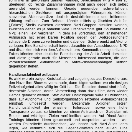
so immer in gewohnten Bahnen wandelt, berechenbar wird – statt zu
überlegen, ob rechte Zusammenhänge nicht auch gegen sich selbst
gewendet werden können. Gerade gegenüber schwerfälligen,
hierarchischen Strukturen mit ausgeprägtem Führerprinzip können
subversive Aktionsansätze deutlich destabilisierende und irritierende
Wirkung entfalten. Zum Beispiel könnte mittels gefälschten Aufrufen
(„Fakes“) Streits zwischen einzelnen Nazi-Gruppen simuliert werden,
zwischen denen es ja ohnehin viele Grabenkämpfe gibt. So könnte die
NPD einen Text verbreiten, in dem sie vorschlägt, den anstehenden
Aufmarsch mit einer klaren Position gegen der „Volksgesundheit“
schadende Drogen zu verbinden und dabei den Schwerpunkt auf Alkohol
zu legen. Eine Burschenschaft fordert daraufhin den Ausschluss der NPD
und distanziert sich von dem Aufmarsch usw. Kommunikationsguerilla und
Fakes könnten eine deutliche Bereicherung der Antifa-Arbeit darstellen
und diese gerade auch für Menschen interessant machen, die den
vorherrschenden Aktionsstilen in Antifa-Zusammenhängen kritisch
gegenüber stehen.
Handlungsfähigkeit aufbauen
Es wirkt wie ein ewiger Kreislauf: ab und zu gelingt es aus Demos heraus,
den Nazis ihre Show zu vermasseln, dann folgen weitere, wo ein riesiges
Polizeiaufgebot alles völlig im Griff hat. Die Reaktion darauf sind häufig
dezentrale Aktionen, deren Vorbereitung dann dazu führt, dass wieder
Demos gemacht werden. Statt dieser Endlosspirale wäre zu wünschen,
dass auf Autonomie und Selbstorganisation setzende Aktionskonzepte
ernsthaft umgesetzt werden. Dezentrale Aktionen setzen
Handlungsfähigkeit der einzelnen Teilgruppen sowie eine hohe
Transparenz voraus: so könnten vor einem Aufmarsch ein Stadtplan mit
Routen und wichtigen Zielen veröffentlicht werden. Auf Direct Action
Trainings könnten Ideen gesammelt und ausprobiert werden – wie
werden Polizeikette durchbrochen, wie lassen sich Nazi-Autos lahm
legen, wie vermitteln sich die Gegenaktivitäten nach außen. Eine