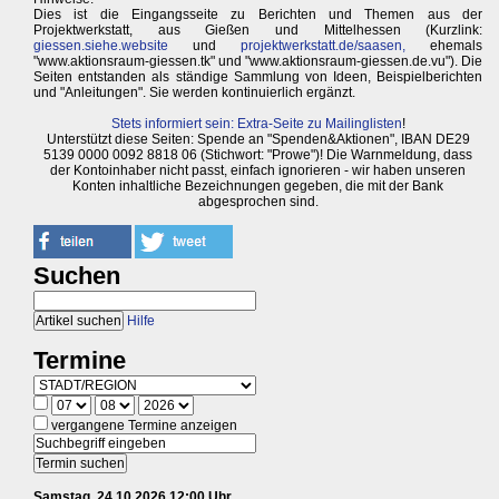
Dies ist die Eingangsseite zu Berichten und Themen aus der
Projektwerkstatt, aus Gießen und Mittelhessen (Kurzlink:
giessen.siehe.website
und
projektwerkstatt.de/saasen,
ehemals
"www.aktionsraum-giessen.tk" und "www.aktionsraum-giessen.de.vu"). Die
Seiten entstanden als ständige Sammlung von Ideen, Beispielberichten
und "Anleitungen". Sie werden kontinuierlich ergänzt.
Stets informiert sein: Extra-Seite zu Mailinglisten
!
Unterstützt diese Seiten: Spende an "Spenden&Aktionen", IBAN DE29
5139 0000 0092 8818 06 (Stichwort: "Prowe")! Die Warnmeldung, dass
der Kontoinhaber nicht passt, einfach ignorieren - wir haben unseren
Konten inhaltliche Bezeichnungen gegeben, die mit der Bank
abgesprochen sind.
Suchen
Hilfe
Termine
vergangene Termine anzeigen
Samstag, 24.10.2026 12:00 Uhr