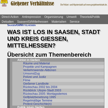
Direct-Action
Antirepression
Organisierung
Umwelt
Theorie&Politik
Debatten
Saasen/GI/Mittelhessen
Materialien
Service
Saasen/GI/Mittelhessen
WAS IST LOS IN SAASEN, STADT
UND KREIS GIESSEN,
MITTELHESSEN?
Übersicht zum Themenbereich
Aktion in Gießen
Räume und Material
Projekte und Kampagnen
Verkehrswende-Aktionen
UmsonstZug
Polizei und Justiz
Filme
Gießener Landbote
Rückschau 2002 bis 2004
Rückblick: Utopie-Stadt 2003
Rückschau 2005: Montagsdemos
Golfplatzbesetzung 1995
Regelmäßige Termine
Protest-Geschichte(n)
Politik in/um Gießen