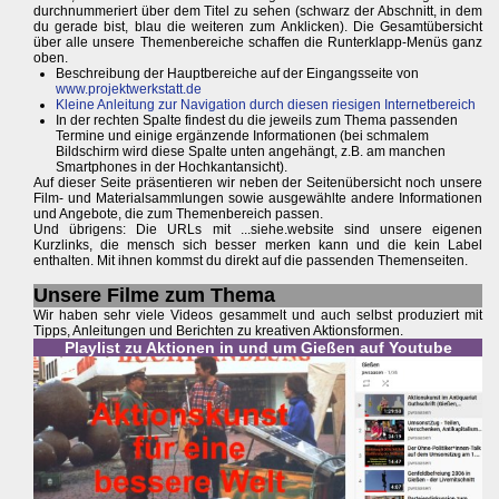
durchnummeriert über dem Titel zu sehen (schwarz der Abschnitt, in dem
du gerade bist, blau die weiteren zum Anklicken). Die Gesamtübersicht
über alle unsere Themenbereiche schaffen die Runterklapp-Menüs ganz
oben.
Beschreibung der Hauptbereiche auf der Eingangsseite von
www.projektwerkstatt.de
Kleine Anleitung zur Navigation durch diesen riesigen Internetbereich
In der rechten Spalte findest du die jeweils zum Thema passenden
Termine und einige ergänzende Informationen (bei schmalem
Bildschirm wird diese Spalte unten angehängt, z.B. am manchen
Smartphones in der Hochkantansicht).
Auf dieser Seite präsentieren wir neben der Seitenübersicht noch unsere
Film- und Materialsammlungen sowie ausgewählte andere Informationen
und Angebote, die zum Themenbereich passen.
Und übrigens: Die URLs mit ...siehe.website sind unsere eigenen
Kurzlinks, die mensch sich besser merken kann und die kein Label
enthalten. Mit ihnen kommst du direkt auf die passenden Themenseiten.
Unsere Filme zum Thema
Wir haben sehr viele Videos gesammelt und auch selbst produziert mit
Tipps, Anleitungen und Berichten zu kreativen Aktionsformen.
Playlist zu Aktionen in und um Gießen auf Youtube