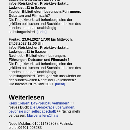
in/bei Reiskirchen, Projektwerkstatt,
Ludwigstr. 11 in Saasen
Tag der Bibliotheken: Lesungen, Führungen,
Debatten und Filmnacht?
Die Projektwerkstatt beherbergt eine der
größten politischen und Sachbibliotheken des
Landes - und das unabhängig
selbstorganisiert.
[mehr]
Freitag, 23.04.2027 17:00 bis Mittwoch,
24.03.2027 12:00 Uhr
in/bei Reiskirchen, Projektwerkstatt,
Ludwigstr. 11 in Saasen
Nacht der Bibliotheken: Lesungen,
Führungen, Debatten und Filmnacht?
Die Projektwerkstatt beherbergt eine der
größten politischen und Sachbibliotheken des
Landes - und das unabhängig
selbstorganisiert. Beteiligen wir uns wieder an
der bundesweiten Nacht der Bibliotheken?
Die nächste ist im Jahr 2027.
[mehr]
Weiterlesen
Kreis Gießen: B49-Neubau verhindern
++
Neues Buch:
Die Demokratie überwinden,
bevor sie sich selbst abschafft
++ Nichts mehr
verpassen:
Mailverteiler&Chats
Neue Mobilnr.: 015511439808), Festnetz
bleibt 06401-903283