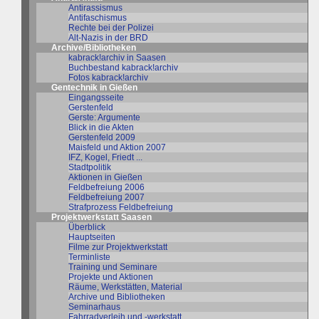
Antirassismus
Antifaschismus
Rechte bei der Polizei
Alt-Nazis in der BRD
Archive/Bibliotheken
kabrack!archiv in Saasen
Buchbestand kabrack!archiv
Fotos kabrack!archiv
Gentechnik in Gießen
Eingangsseite
Gerstenfeld
Gerste: Argumente
Blick in die Akten
Gerstenfeld 2009
Maisfeld und Aktion 2007
IFZ, Kogel, Friedt ...
Stadtpolitik
Aktionen in Gießen
Feldbefreiung 2006
Feldbefreiung 2007
Strafprozess Feldbefreiung
Projektwerkstatt Saasen
Überblick
Hauptseiten
Filme zur Projektwerkstatt
Terminliste
Training und Seminare
Projekte und Aktionen
Räume, Werkstätten, Material
Archive und Bibliotheken
Seminarhaus
Fahrradverleih und -werkstatt