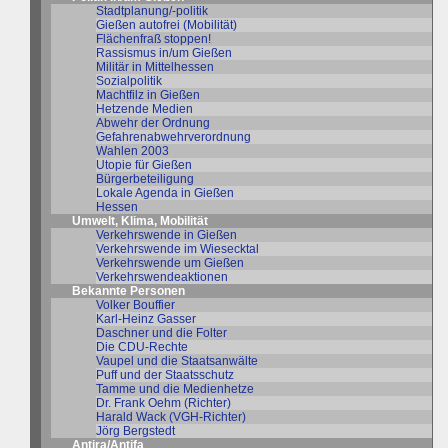
Stadtplanung/-politik
Gießen autofrei (Mobilität)
Flächenfraß stoppen!
Rassismus in/um Gießen
Militär in Mittelhessen
Sozialpolitik
Machtfilz in Gießen
Hetzende Medien
Abwehr der Ordnung
Gefahrenabwehrverordnung
Wahlen 2003
Utopie für Gießen
Bürgerbeteiligung
Lokale Agenda in Gießen
Hessen
Umwelt, Klima, Mobilität
Verkehrswende in Gießen
Verkehrswende im Wiesecktal
Verkehrswende um Gießen
Verkehrswendeaktionen
Bekannte Personen
Volker Bouffier
Karl-Heinz Gasser
Daschner und die Folter
Die CDU-Rechte
Vaupel und die Staatsanwälte
Puff und der Staatsschutz
Tamme und die Medienhetze
Dr. Frank Oehm (Richter)
Harald Wack (VGH-Richter)
Jörg Bergstedt
Antira/Antifa