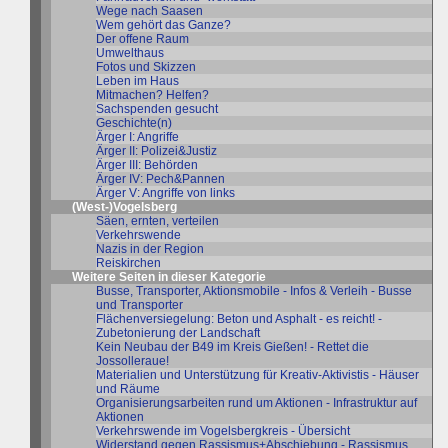
Wege nach Saasen
Wem gehört das Ganze?
Der offene Raum
Umwelthaus
Fotos und Skizzen
Leben im Haus
Mitmachen? Helfen?
Sachspenden gesucht
Geschichte(n)
Ärger I: Angriffe
Ärger II: Polizei&Justiz
Ärger III: Behörden
Ärger IV: Pech&Pannen
Ärger V: Angriffe von links
(West-)Vogelsberg
Säen, ernten, verteilen
Verkehrswende
Nazis in der Region
Reiskirchen
Weitere Seiten in dieser Kategorie
Busse, Transporter, Aktionsmobile - Infos & Verleih - Busse
und Transporter
Flächenversiegelung: Beton und Asphalt - es reicht! -
Zubetonierung der Landschaft
Kein Neubau der B49 im Kreis Gießen! - Rettet die
Jossolleraue!
Materialien und Unterstützung für Kreativ-Aktivistis - Häuser
und Räume
Organisierungsarbeiten rund um Aktionen - Infrastruktur auf
Aktionen
Verkehrswende im Vogelsbergkreis - Übersicht
Widerstand gegen Rassismus+Abschiebung - Rassismus