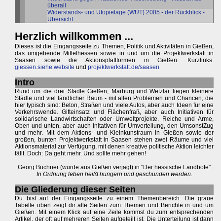
überall
Widerstands- und Utopietage (WUT) 2005 - der Rückblick -
Übersicht
Herzlich willkommen ...
Dieses ist die Eingangsseite zu Themen, Politik und Aktivitäten in Gießen,
das umgebende Mittelhessen sowie in und um die Projektwerkstatt in
Saasen sowie die Aktionsplattformen in Gießen. Kurzlinks:
giessen.siehe.website
und
projektwerkstatt.de/saasen
Intro
Rund um die drei Städte Gießen, Marburg und Wetzlar liegen kleinere
Städte und viel ländlicher Raum - mit allen Problemen und Chancen, die
hier typisch sind: Beton, Straßen und viele Autos, aber auch Ideen für eine
Verkehrswende. Gifteinsatz und Flächenfraß, aber auch Initiativen für
solidarische Landwirtschaften oder Umweltprojekte. Reiche und Arme,
Oben und unten, aber auch Initativen für Umverteilung, den UmsonstZug
und mehr. Mit dem Aktions- und Kleinkunstraum in Gießen sowie der
großen, bunten Projektwerkstatt in Saasen stehen zwei Räume und viel
Aktionsmaterial zur Verfügung, mit denen kreative politische Aktion leichter
fällt. Doch: Da geht mehr. Und sollte mehr gehen!
Georg Büchner (wurde aus Gießen verjagt) in "Der hessische Landbote"
In Ordnung leben heißt hungern und geschunden werden.
Die Gliederung dieser Seiten
Du bist auf der Eingangsseite zu einem Themenbereich. Die graue
Tabelle oben zeigt dir alle Seiten zum Themen und Berichte in und um
Gießen. Mit einem Klick auf eine Zeile kommst du zum entsprechenden
Artikel, der oft auf mehreren Seiten aufgeteilt ist. Die Unterteilung ist dann