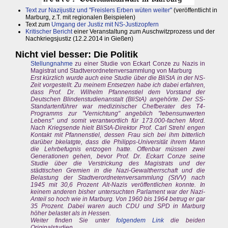
Text zur Nazijustiz und "Freislers Erben wüten weiter"
(veröffentlicht in
Marburg, z.T. mit regionalen Beispielen)
Text zum
Umgang der Justiz mit NS-Justizopfern
Kritischer Bericht
einer Veranstaltung zum Auschwitzprozess und der
Nachkriegsjustiz (12.2.2014 in Gießen)
Nicht viel besser: Die Politik
Stellungnahme
zu einer Studie von Eckart Conze zu Nazis in
Magistrat und Stadtverordnetenversammlung von Marburg
Erst kürzlich wurde auch eine Studie über die BliStA in der NS-
Zeit vorgestellt. Zu meinem Entsetzen habe ich dabei erfahren,
dass Prof. Dr. Wilhelm Pfannenstiel dem Vorstand der
Deutschen Blindenstudienanstalt (BliStA) angehörte. Der SS-
Standartenführer war medizinischer Chefberater des T4-
Programms zur "Vernichtung" angeblich "lebensunwerten
Lebens" und somit verantwortlich für 173.000-fachen Mord.
Nach Kriegsende hielt BliStA-Direktor Prof. Carl Strehl engen
Kontakt mit Pfannenstiel, dessen Frau sich bei ihm bitterlich
darüber bkelatgte, dass die Philipps-Universität ihrem Mann
die Lehrbefugnis entzogen hatte. Offenbar müssen zwei
Generationen gehen, bevor Prof. Dr. Eckart Conze seine
Studie über die Verstrickung des Magistrats und der
städtischen Gremien in die Nazi-Gewaltherrschaft und die
Belastung der Stadtverordnetenversammlung (StVV) nach
1945 mit 30,6 Prozent Alt-Nazis veröffentlichen konnte. In
keinem anderen bisher untersuchten Parlament war der Nazi-
Anteil so hoch wie in Marburg. Von 1960 bis 1964 betrug er gar
35 Prozent. Dabei waren auch CDU und SPD in Marburg
höher belastet als in Hessen.
Weiter finden Sie unter
folgendem Link
die beiden
Originalstudien.