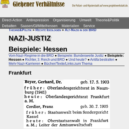
Direct-Action
Antirepression
Organisierung
Umwelt
Theorie&Politik
Debatten
Saasen/GI/Mittelhessen
Materialien
Service
Theorie&Politik
»
Rechte Ideologien
»
Alt-Nazis in der BRD
NAZI-JUSTIZ
Beispiele: Hessen
Vom Nazi-Regime in die BRD
●
Beispiele: Bundesweite Justiz
●
Beispiele:
Hessen
●
Richter, 3. Reich und BRD
●
Und heute?
●
Antifa bestrafen
●
Mehr Nazi-Karrieren
●
Bücher/Texte/Links zum Thema
Frankfurt