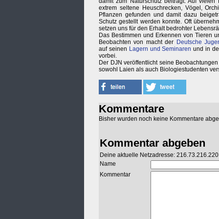
damit zum Naturschutz beiträgt. Auf vielen
extrem seltene Heuschrecken, Vögel, Orchi
Pflanzen gefunden und damit dazu beiget
Schutz gestellt werden konnte. Oft überneh
setzen uns für den Erhalt bedrohter Lebensr
Das Bestimmen und Erkennen von Tieren und
Beobachten von macht der
Deutsche Juge
auf seinen
Lagern und Seminaren
und in d
vorbei.
Der DJN veröffentlicht seine Beobachtunge
sowohl Laien als auch Biologiestudenten vers
Kommentare
Bisher wurden noch keine Kommentare abg
Kommentar abgeben
Deine aktuelle Netzadresse: 216.73.216.220
Name
Kommentar