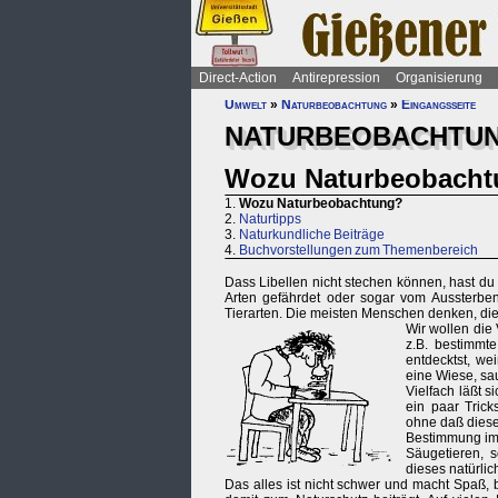
Direct-Action
Antirepression
Organisierung
Umwelt
»
Naturbeobachtung
»
Eingangsseite
NATURBEOBACHTU
Wozu Naturbeobach
1.
Wozu Naturbeobachtung?
2.
Naturtipps
3.
Naturkundliche Beiträge
4.
Buchvorstellungen zum Themenbereich
Dass Libellen nicht stechen können, hast du v
Arten gefährdet oder sogar vom Aussterben
Tierarten. Die meisten Menschen denken, di
Wir wollen die
z.B. bestimmte
entdecktst, we
eine Wiese, sa
Vielfach läßt 
ein paar Tric
ohne daß diese
Bestimmung im
Säugetieren, 
dieses natürlic
Das alles ist nicht schwer und macht Spaß