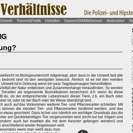
Umwelt
Theorie&Politik
Debatten
Saasen/GI/Mittelhessen
Materialien
Se
NG
tung?
ielleicht im Biologieunterricht mitgekriegt, aber dass in der Umwelt fast alle
 bedroht sind ist den wenigsten bewusst. Ähnlich ist es mit den meisten
e Umwelt ist in Ordnung wenn ein paar Tagpfauenaugen herumflattern.
 Vielfalt der Natur entdecken und Zusammenhänge herausfinden. So werden
 Tierarten als sogenannte Bioindikatoren bezeichent, d.h. wenn du diese
ißt du, ob der entsprechende Lebesnraum dieser Tiere, z.b. ein Bach oder
uber ist, oder ob der Bach oder die Wiese überdüngt sind.
sich auch auf das Vorkommen weiterer Tier- und Pflanzenarten schließen. Mit
ks können die meisten Tier- und Pflanzenarten bestimmt werden, und das
n etwas geschieht. Dazu ist bei uns nämlich ein wichtiger Grundsatz das die
mer am Quicklebendigen Tier vorgenommen wird (nicht nur bei Vögeln und
sondern auch bei Insekten die mit dem Kescher gefangen werden!) und
h anschließend wieder freigelassen wird.
, besonders wenn man weiß dass man