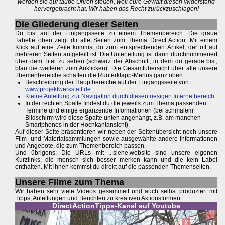
werden sie auf taube Ohren stoßen, weil eure Gewalt diesen Widerstand
hervorgebracht hat. Wir haben das Recht zurückzuschlagen!
Die Gliederung dieser Seiten
Du bist auf der Eingangsseite zu einem Themenbereich. Die graue
Tabelle oben zeigt dir alle Seiten zum Thema Direct Action. Mit einem
Klick auf eine Zeile kommst du zum entsprechenden Artikel, der oft auf
mehreren Seiten aufgeteilt ist. Die Unterteilung ist dann durchnummeriert
über dem Titel zu sehen (schwarz der Abschnitt, in dem du gerade bist,
blau die weiteren zum Anklicken). Die Gesamtübersicht über alle unsere
Themenbereiche schaffen die Runterklapp-Menüs ganz oben.
Beschreibung der Hauptbereiche auf der Eingangsseite von
www.projektwerkstatt.de
Kleine Anleitung zur Navigation durch diesen riesigen Internetbereich
In der rechten Spalte findest du die jeweils zum Thema passenden
Termine und einige ergänzende Informationen (bei schmalem
Bildschirm wird diese Spalte unten angehängt, z.B. am manchen
Smartphones in der Hochkantansicht).
Auf dieser Seite präsentieren wir neben der Seitenübersicht noch unsere
Film- und Materialsammlungen sowie ausgewählte andere Informationen
und Angebote, die zum Themenbereich passen.
Und übrigens: Die URLs mit ...siehe.website sind unsere eigenen
Kurzlinks, die mensch sich besser merken kann und die kein Label
enthalten. Mit ihnen kommst du direkt auf die passenden Themenseiten.
Unsere Filme zum Thema
Wir haben sehr viele Videos gesammelt und auch selbst produziert mit
Tipps, Anleitungen und Berichten zu kreativen Aktionsformen.
DirectActionTipps-Kanal auf Youtube