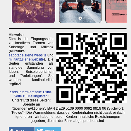
Hinweise:
Dies ist die Eingangsseite
zu kreativen Formen von
Sabotage und Militanz
(Kurzlinks:
sabotage.siehe.website
und
militanz.siehe.website
). Die
Seiten entstanden als
ständige Sammlung von
Ideen, Beispielberichten
und "Anleitungen". Sie
werden kontinuierlich
ergänzt.
Stets informiert sein: Extra-
Seite zu Mailinglisten
!
Unterstützt diese Seiten:
Spende an
"Spenden&Aktionen", IBAN DE29 5139 0000 0092 8818 06 (Stichwort:
"Prowe")! Die Warnmeldung, dass der Kontoinhaber nicht passt, einfach
ignorieren - wir haben unseren Konten inhaltliche Bezeichnungen
gegeben, die mit der Bank abgesprochen sind.