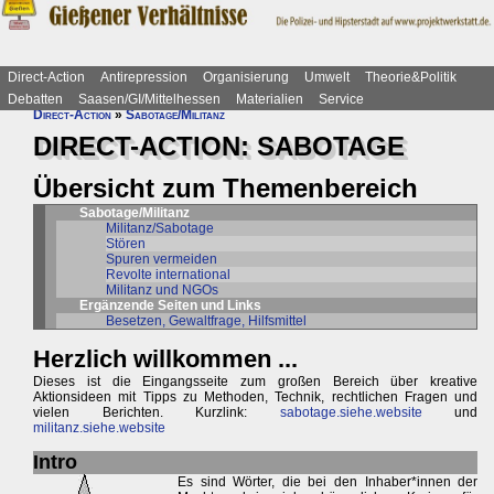
Direct-Action
Antirepression
Organisierung
Umwelt
Theorie&Politik
Debatten
Saasen/GI/Mittelhessen
Materialien
Service
Direct-Action
»
Sabotage/Militanz
DIRECT-ACTION: SABOTAGE
Übersicht zum Themenbereich
Sabotage/Militanz
Militanz/Sabotage
Stören
Spuren vermeiden
Revolte international
Militanz und NGOs
Ergänzende Seiten und Links
Besetzen, Gewaltfrage, Hilfsmittel
Herzlich willkommen ...
Dieses ist die Eingangsseite zum großen Bereich über kreative
Aktionsideen mit Tipps zu Methoden, Technik, rechtlichen Fragen und
vielen Berichten. Kurzlink:
sabotage.siehe.website
und
militanz.siehe.website
Intro
Es sind Wörter, die bei den Inhaber*innen der