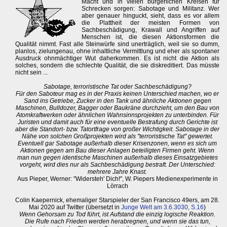
Macht und in vielen bürgerlichen Kreisen für
Schrecken sorgen: Sabotage und Militanz. Wer
aber genauer hinguckt, sieht, dass es vor allem
die Plattheit der meisten Formen von
Sachbeschädigung, Krawall und Angriffen auf
Menschen ist, die diesen Aktionsformen die
Qualität nimmt. Fast alle Steinwürfe sind unerträglich, weil sie so dumm,
planlos, zielungenau, ohne inhaltliche Vermittlung und eher als spontaner
Ausdruck ohnmächtiger Wut daherkommen. Es ist nicht die Aktion als
solches, sondern die schlechte Qualität, die sie diskreditiert. Das müsste
nicht sein ...
Sabotage, terroristische Tat oder Sachbeschädigung?
Für den Saboteur mag es in der Praxis keinen Unterschied machen, wo er
Sand ins Getriebe, Zucker in den Tank und ähnliche Aktionen gegen
Maschinen, Bulldozer, Bagger oder Baukräne durchzieht, um den Bau von
Atomkraftwerken oder ähnlichen Wahnsinnsprojekten zu unterbinden. Für
Juristen und damit auch für eine eventuelle Bestrafung durch Gerichte ist
aber die Standort- bzw. Tatortfrage von großer Wichtigkeit. Sabotage in der
Nähe von solchen Großprojekten wird als "terroristische Tat" gewertet.
Eventuell gar Sabotage außerhalb dieser Krisenzonen, wenn es sich um
Aktionen gegen am Bau dieser Anlagen beteiligten Firmen geht. Wenn
man nun gegen identische Maschinen außerhalb dieses Einsatzgebietes
vorgeht, wird dies nur als Sachbeschädigung bestraft. Der Unterschied:
mehrere Jahre Knast.
Aus Pieper, Werner: "Widersteh' Dich!", W. Piepers Medienexperimente in
Lörrach
Colin Kaepernick, ehemaliger Starspieler der San Francisco 49ers, am 28.
Mai 2020 auf Twitter (übersetzt in
Junge Welt am 3.6.3030, S.16
)
Wenn Gehorsam zu Tod führt, ist Aufstand die einzig logische Reaktion.
Die Rufe nach Frieden werden herabregnen, und wenn sie das tun,