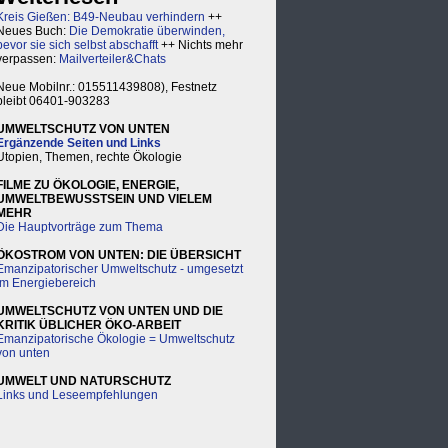
Kreis Gießen: B49-Neubau verhindern
++
Neues Buch:
Die Demokratie überwinden,
bevor sie sich selbst abschafft
++ Nichts mehr
verpassen:
Mailverteiler&Chats
Neue Mobilnr.: 015511439808), Festnetz
bleibt 06401-903283
UMWELTSCHUTZ VON UNTEN
Ergänzende Seiten und Links
Utopien, Themen, rechte Ökologie
FILME ZU ÖKOLOGIE, ENERGIE,
UMWELTBEWUSSTSEIN UND VIELEM
MEHR
Die Hauptvorträge zum Thema
ÖKOSTROM VON UNTEN: DIE ÜBERSICHT
Emanzipatorischer Umweltschutz - umgesetzt
im Energiebereich
UMWELTSCHUTZ VON UNTEN UND DIE
KRITIK ÜBLICHER ÖKO-ARBEIT
Emanzipatorische Ökologie = Umweltschutz
von unten
UMWELT UND NATURSCHUTZ
Links und Leseempfehlungen