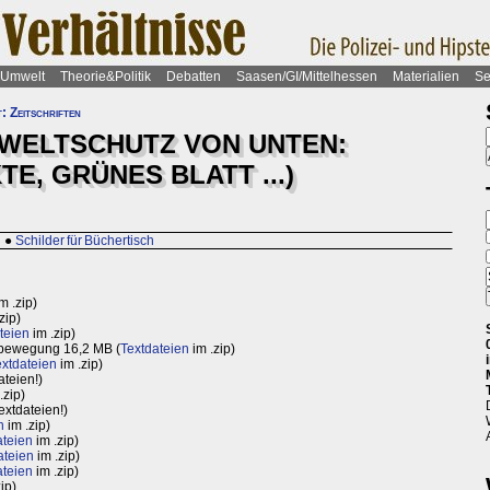
Umwelt
Theorie&Politik
Debatten
Saasen/GI/Mittelhessen
Materialien
Se
: Zeitschriften
WELTSCHUTZ VON UNTEN:
E, GRÜNES BLATT ...)
n
●
Schilder für Büchertisch
m .zip)
zip)
teien
im .zip)
tbewegung 16,2 MB (
Textdateien
im .zip)
extdateien
im .zip)
ateien!)
.zip)
extdateien!)
n
im .zip)
ateien
im .zip)
ateien
im .zip)
ateien
im .zip)
ip)