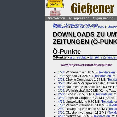
Direct-Action
Antirepression
Organisierung
Umwelt
»
Umweltschutz von unten
Materialien
»
Download Umweltthemen
»
Umwelt
DOWNLOADS ZU UM
ZEITUNGEN (Ö-PUNKT
Ö-Punkte
Ö-Punkte
●
grünes blatt
●
Einzelne Zeitunge
www.projektwerkstatt.de/oepunkte
1/97
: Windenergie 1,16 MB (
Textdateien
i
1/98
: Agenda 21 324 KB (
Textdateien
im .
2/98
: Direkte Demokratie 1,24 MB (
Textda
3/98:
Utopien & Perspektiven der Umwel
4/98
: Naturschutz im Abseits? 2,63 MB (
T
1/99
: Weltwirtschaft 8,05 MB (Keine Textd
2/99
: Expo 2000 5,39 MB (
Textdateien
im 
3/99
: Tipps für Gruppen 7,74 MB (Keine T
4/99
: Umweltbildung 6,70 MB (
Textdateie
1/00
: Verkehr/Straßenbau 11,8 MB (
Textd
2/00
: Bewegung von unten 5,0 MB (
Textd
3/00
: Ökostrom von unten 11,2 MB (
Textd
4/00
: Netzwerke 8,9 MB (
Textdateien
im .z