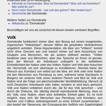
entwickelt oder ist im Niedergang.
Infoseite zu Demokratie: Was ist Demokratie? Was soll sie bewirken?
Wer wirbt für sie?
Noch mehr Demokratie - wie soll das gehen? Wer fordert das?
Geschichte
der Demokratie
Weitere Seiten zur Demokratie
Wikipedia
zu "Demokratie"
Beschäftigen wir uns als zunächst mit diesen beiden zentralen Begriffen.
Volk
Demokratie funktioniert immer über den Bezug auf einem imaginierten,
organischen "Volkskörper", dessen Willen die gewählten VertreterInnen
angeblich vertreten. Diese Argumentation, die Idee von "Völkern", kommt
nicht ohne Grenzen aus und basiert immer auf dem Ausschluss von
Gruppen und Menschen, die als anders definiert werden. "Völker
bestehen zwar aus Menschen, aber das Typische an ihnen ist gerade,
dass der Mensch als Individuum untergeht in der kollektiven
Einheitlichkeit der Nation oder des Volkes. Nation und Volk aber brauchen
der Herrschaft, um sich überhaupt zu konstituieren. Niemals käme der
Mensch aus Konstanz von selbst auf die Idee, ein Volk oder eine Nation
mit den Menschen aus Flensburg zu sein, während seine Nachbarin in
Bregenz ein anderes Volk, eines anderen Fleisch und Blut ist. Volk und
Nation sind die Folge von gleichschaltender Identitätsbildung. Mensch ist
nicht Deutscher, Amerikaner oder Iraker, sondern er wird dazu gemacht.
Volk und Nation entstehen durch die, die für das Volk sprechen – und
durch die Diskurse, die ständig überall reproduzierte Meinung, dass es
ein Volk, eine Nation, eben eine kollektive Einheit gäbe. Es ist nicht
möglich, dass sich die Menschen aus Flensburg und Konstanz, aus
Aachen und Cottbus selbstorganisiert zu einer Einheit zusammentun –
das bedarf der Steuerung, der Erzeugung des Gefühls von Zugehörigkeit