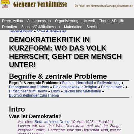
Direct-Action
Antirepression
Organisierung
Umwelt
Theorie&Politik
Debatten
Saasen/GI/Mittelhessen
Materialien
Service
Theorie&Politik
»
Staat & Demokratie
DEMOKRATIEKRITIK IN
KURZFORM: WO DAS VOLK
HERRSCHT, GEHT DER MENSCH
UNTER!
Begriffe & zentrale Probleme
Begriffe & zentrale Probleme
●
Formale Herrschaft
●
Stellvertretung
●
Propaganda und Diskurs
●
Die Ähnlichkeit zur Religion
●
Perspektiven?
●
Hirnstupser zum Thema
●
Links
●
Bücher und Materialien
●
Buchvorstellungen zum Thema
Intro
Was ist Demokratie?
Aus einer
Rede auf einer Demo
, 10. April 1993 in Frankfurt
Lassen wir uns das Wort Demokratie mal auf der Zunge
zergehen. Volks - Herrschaft. Volk und Herrschaft. Nun, wer ist