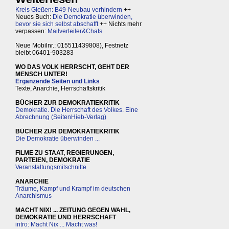
Kreis Gießen: B49-Neubau verhindern
++
Neues Buch:
Die Demokratie überwinden,
bevor sie sich selbst abschafft
++ Nichts mehr
verpassen:
Mailverteiler&Chats
Neue Mobilnr.: 015511439808), Festnetz
bleibt 06401-903283
WO DAS VOLK HERRSCHT, GEHT DER
MENSCH UNTER!
Ergänzende Seiten und Links
Texte, Anarchie, Herrschaftskritik
BÜCHER ZUR DEMOKRATIEKRITIK
Demokratie. Die Herrschaft des Volkes. Eine
Abrechnung (SeitenHieb-Verlag)
BÜCHER ZUR DEMOKRATIEKRITIK
Die Demokratie überwinden ...
FILME ZU STAAT, REGIERUNGEN,
PARTEIEN, DEMOKRATIE
Veranstaltungsmitschnitte
ANARCHIE
Träume, Kampf und Krampf im deutschen
Anarchismus
MACHT NIX! ... ZEITUNG GEGEN WAHL,
DEMOKRATIE UND HERRSCHAFT
intro: Macht Nix ... Macht was!