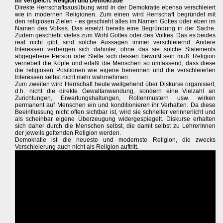
Im Vergleich: Religion und Demokratie
Direkte Herrschaftsausübung wird in der Demokratie ebenso verschleiert
wie in modernen Religionen. Zum einen wird Herrschaft begründet mit
den religiösen Zielen - es geschieht alles im Namen Gottes oder eben im
Namen des Volkes. Das ersetzt bereits eine Begründung in der Sache.
Zudem geschieht vieles zum Wohl Gottes oder des Volkes. Das es beides
real nicht gibt, sind solche Aussagen immer verschleiernd. Andere
Interessen verbergen sich dahinter, ohne das sie solche Statements
abgegebene Person oder Stelle sich dessen bewußt sein muß. Religion
vernebelt die Köpfe und erfaßt die Menschen so umfassend, dass diese
die religiösen Positionen wie eigene benennen und die verschleierten
Interessen selbst nicht mehr wahrnehmen.
Zum zweiten wird Herrschaft heute weitgehend über Diskurse organisiert,
d.h. nicht die direkte Gewaltanwendung, sondern eine Vielzahl an
Zurichtungen, Erwartungshaltungen, Rollenmustern usw. wirken
permanent auf Menschen ein und konditionieren ihr Verhalten. Da diese
Beeinflussung nicht offen sichtbar ist, wird sie schneller verinnerlicht und
als scheinbar eigene Überzeugung widergespiegelt. Diskurse erhalten
sich daher durch die Menschen selbst, die damit selbst zu LehrerInnen
der jeweils geltenden Religion werden.
Demokratie ist die neueste und modernste Religion, die zwecks
Verschleierung auch nicht als Religion auftritt.