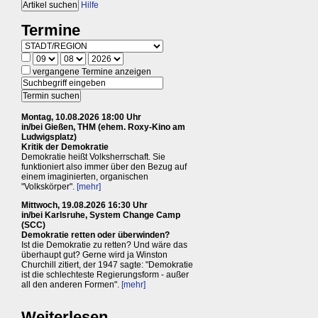
Hilfe
Termine
vergangene Termine anzeigen
Montag, 10.08.2026 18:00 Uhr
in/bei Gießen, THM (ehem. Roxy-Kino am
Ludwigsplatz)
Kritik der Demokratie
Demokratie heißt Volksherrschaft. Sie
funktioniert also immer über den Bezug auf
einem imaginierten, organischen
"Volkskörper".
[mehr]
Mittwoch, 19.08.2026 16:30 Uhr
in/bei Karlsruhe, System Change Camp
(SCC)
Demokratie retten oder überwinden?
Ist die Demokratie zu retten? Und wäre das
überhaupt gut? Gerne wird ja Winston
Churchill zitiert, der 1947 sagte: "Demokratie
ist die schlechteste Regierungsform - außer
all den anderen Formen".
[mehr]
Weiterlesen