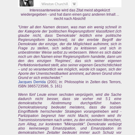
Interessanterweise wird das Zitat meist abgekürzt
wiedergegeben - und hat dann einen ganz anderen Inhalt ...
riecht nach Absicht!
"Unter all den Namen dessen, was man ein wenig schnell in
der Kategorie der 'politischen Regierungsform' klassifiziert (ich
glaube nicht, dass 'Demokratie' letztlich eine politische
Regierungsform bezeichnet), ist der ererbte Begriff der
Demokratie der einzige, der die Möglichkeit aufnimmt, sich in
Frage zu stellen, sich selbst zu kritisieren und sich in
unbestimmter Weise selbst zu verbessern. Wenn es sich dabei
noch um den Namen einer Regierungsform handelte, dann um
den des einzigen 'Regimes', das sich seiner eigenen
Perfektionierbarkeit stellt, also seiner eigenen Geschichtlichkeit
– und so verantwortlich wie möglich, würde ich sagen, sich der
Aporie der Unentscheidbarkeit annimmt, auf deren Grund ohne
Grund er sich entscheidet."
Jacques Derrida
(2001; in: Philosophie in Zeiten des Terrors,
ISBN 3865723586, S. 161)
Wenn fünf Leute einen sechsten verprügeln, wird die Sache
dadurch nicht besser, dass sie vorher mit 5:1 eine
demokratische Abstimmung durchgeführt haben.
Demokratisierung bedeutet meistens, dass die soziale
Eingriffstiefe herrschender Strategien vorangetrieben wird -
Partizipation begrenzt hier nicht Macht, sondern wird ihr
Transmissionsriemen nach unten, zu den einzelnen Menschen,
zum Alltag, zur konkreten "Mikropolitik". Demokratie verbürgt
also keineswegs Emanzipation, und Emanzipation im
demokratischen Zeitalter bedeutet immer auch Schutz vor