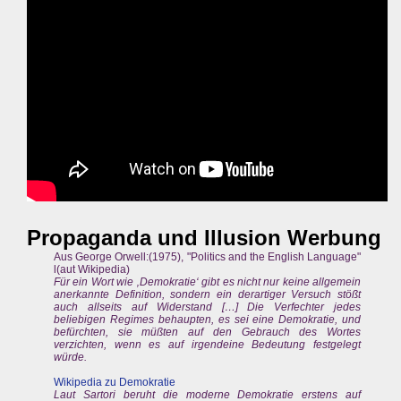
Propaganda und Illusion Werbung
Aus George Orwell:(1975), "Politics and the English Language"
l(aut Wikipedia)
Für ein Wort wie ‚Demokratie‘ gibt es nicht nur keine allgemein
anerkannte Definition, sondern ein derartiger Versuch stößt
auch allseits auf Widerstand […] Die Verfechter jedes
beliebigen Regimes behaupten, es sei eine Demokratie, und
befürchten, sie müßten auf den Gebrauch des Wortes
verzichten, wenn es auf irgendeine Bedeutung festgelegt
würde.
Wikipedia zu Demokratie
Laut Sartori beruht die moderne Demokratie erstens auf