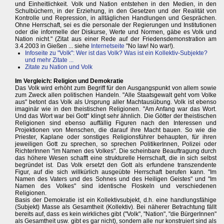
und Einheitlichkeit. Volk und Nation entstehen in den Medien, in den
Schulbüchern, in der Erziehung, in den Gesetzen und der Realität von
Kontrolle und Repression, in alltäglichen Handlungen und Gesprächen.
Ohne Herrschaft, sei es die personale der Regierungen und Institutionen
oder die informelle der Diskurse, Werte und Normen, gäbe es Volk und
Nation nicht." (Zitat aus einer Rede auf der Friedensdemonstration am
3.4.2003 in Gießen ... siehe
Internetseite
"No law! No war!).
Infoseite zu "Volk": Wer ist das Volk? Was ist ein Kollektiv-Subjekte?
und mehr Zitate ...
Zitate zu Nation und Volk
Im Vergleich: Religion und Demokratie
Das Volk wird erhöht zum Begriff für den Ausgangspunkt von allem sowie
zum Zweck allen politischen Handeln. "Alle Staatsgewalt geht vom Volke
aus" betont das Volk als Ursprung aller Machtausübung. Volk ist ebenso
imaginär wie in den theistischen Religionen. "Am Anfang war das Wort.
Und das Wort war bei Gott" klingt sehr ähnlich. Die Götter der theistischen
Religionen sind ebenso auffällig Figuren nach den Interessen und
Projektionen von Menschen, die darauf ihre Macht bauen. So wie die
Priester, Kaplane oder sonstiges Religionsführer behaupten, für ihren
jeweiligen Gott zu sprechen, so sprechen PolitikerInnen, Polizei oder
RichterInnen "im Namen des Volkes". Die scheinbare Beauftragung durch
das höhere Wesen schafft eine strukturelle Herrschaft, die in sich selbst
begründet ist. Das Volk ersetzt den Gott als erfundene transzendente
Figur, auf die sich willkürlich ausgeübte Herrschaft berufen kann. "Im
Namen des Vaters und des Sohnes und des Heiligen Geistes" und "Im
Namen des Volkes" sind identische Floskeln und verschiedenen
Religionen.
Basis der Demokratie ist ein Kollektivsubjekt, d.h. eine handlungsfähige
(Subjekt) Masse als Gesamtheit (Kollektiv). Bei näherer Betrachtung fällt
bereits auf, dass es kein wirkliches gibt ("Volk", "Nation", "die BürgerInnen"
als Gesamtheit usw. gibt es gar nicht), sondern alle nur konstruiert sind als