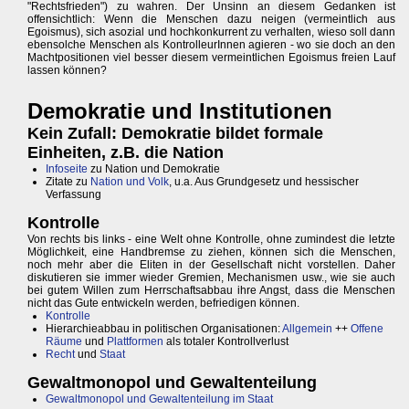
"Rechtsfrieden") zu wahren. Der Unsinn an diesem Gedanken ist
offensichtlich: Wenn die Menschen dazu neigen (vermeintlich aus
Egoismus), sich asozial und hochkonkurrent zu verhalten, wieso soll dann
ebensolche Menschen als KontrolleurInnen agieren - wo sie doch an den
Machtpositionen viel besser diesem vermeintlichen Egoismus freien Lauf
lassen können?
Demokratie und Institutionen
Kein Zufall: Demokratie bildet formale
Einheiten, z.B. die Nation
Infoseite
zu Nation und Demokratie
Zitate zu
Nation und Volk
, u.a. Aus Grundgesetz und hessischer
Verfassung
Kontrolle
Von rechts bis links - eine Welt ohne Kontrolle, ohne zumindest die letzte
Möglichkeit, eine Handbremse zu ziehen, können sich die Menschen,
noch mehr aber die Eliten in der Gesellschaft nicht vorstellen. Daher
diskutieren sie immer wieder Gremien, Mechanismen usw., wie sie auch
bei gutem Willen zum Herrschaftsabbau ihre Angst, dass die Menschen
nicht das Gute entwickeln werden, befriedigen können.
Kontrolle
Hierarchieabbau in politischen Organisationen:
Allgemein
++
Offene
Räume
und
Plattformen
als totaler Kontrollverlust
Recht
und
Staat
Gewaltmonopol und Gewaltenteilung
Gewaltmonopol und Gewaltenteilung im Staat