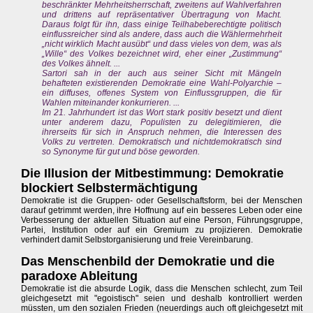
beschränkter Mehrheitsherrschaft, zweitens auf Wahlverfahren
und drittens auf repräsentativer Übertragung von Macht.
Daraus folgt für ihn, dass einige Teilhabeberechtigte politisch
einflussreicher sind als andere, dass auch die Wählermehrheit
„nicht wirklich Macht ausübt“ und dass vieles von dem, was als
„Wille“ des Volkes bezeichnet wird, eher einer „Zustimmung“
des Volkes ähnelt. ...
Sartori sah in der auch aus seiner Sicht mit Mängeln
behafteten existierenden Demokratie eine Wahl-Polyarchie –
ein diffuses, offenes System von Einflussgruppen, die für
Wahlen miteinander konkurrieren. ...
Im 21. Jahrhundert ist das Wort stark positiv besetzt und dient
unter anderem dazu, Populisten zu delegitimieren, die
ihrerseits für sich in Anspruch nehmen, die Interessen des
Volks zu vertreten. Demokratisch und nichtdemokratisch sind
so Synonyme für gut und böse geworden.
Die Illusion der Mitbestimmung: Demokratie
blockiert Selbstermächtigung
Demokratie ist die Gruppen- oder Gesellschaftsform, bei der Menschen
darauf getrimmt werden, ihre Hoffnung auf ein besseres Leben oder eine
Verbesserung der aktuellen Situation auf eine Person, Führungsgruppe,
Partei, Institution oder auf ein Gremium zu projizieren. Demokratie
verhindert damit Selbstorganisierung und freie Vereinbarung.
Das Menschenbild der Demokratie und die
paradoxe Ableitung
Demokratie ist die absurde Logik, dass die Menschen schlecht, zum Teil
gleichgesetzt mit "egoistisch" seien und deshalb kontrolliert werden
müssten, um den sozialen Frieden (neuerdings auch oft gleichgesetzt mit