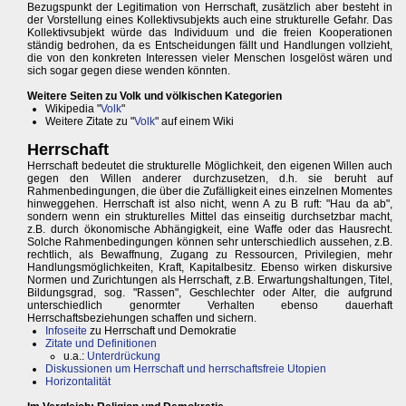
Bezugspunkt der Legitimation von Herrschaft, zusätzlich aber besteht in
der Vorstellung eines Kollektivsubjekts auch eine strukturelle Gefahr. Das
Kollektivsubjekt würde das Individuum und die freien Kooperationen
ständig bedrohen, da es Entscheidungen fällt und Handlungen vollzieht,
die von den konkreten Interessen vieler Menschen losgelöst wären und
sich sogar gegen diese wenden könnten.
Weitere Seiten zu Volk und völkischen Kategorien
Wikipedia "
Volk
"
Weitere Zitate zu "
Volk
" auf einem Wiki
Herrschaft
Herrschaft bedeutet die strukturelle Möglichkeit, den eigenen Willen auch
gegen den Willen anderer durchzusetzen, d.h. sie beruht auf
Rahmenbedingungen, die über die Zufälligkeit eines einzelnen Momentes
hinweggehen. Herrschaft ist also nicht, wenn A zu B ruft: "Hau da ab",
sondern wenn ein strukturelles Mittel das einseitig durchsetzbar macht,
z.B. durch ökonomische Abhängigkeit, eine Waffe oder das Hausrecht.
Solche Rahmenbedingungen können sehr unterschiedlich aussehen, z.B.
rechtlich, als Bewaffnung, Zugang zu Ressourcen, Privilegien, mehr
Handlungsmöglichkeiten, Kraft, Kapitalbesitz. Ebenso wirken diskursive
Normen und Zurichtungen als Herrschaft, z.B. Erwartungshaltungen, Titel,
Bildungsgrad, sog. "Rassen", Geschlechter oder Alter, die aufgrund
unterschiedlich genormter Verhalten ebenso dauerhaft
Herrschaftsbeziehungen schaffen und sichern.
Infoseite
zu Herrschaft und Demokratie
Zitate und Definitionen
u.a.:
Unterdrückung
Diskussionen um Herrschaft und herrschaftsfreie Utopien
Horizontalität