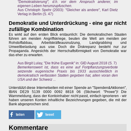
"Demokratisierung", d.h. vor dem Anspruch anderer, im
eigenen Leben herumzupfuschen.
Aus Christoph Spehr (2003): "Gleicher als andere", Karl Dietz
Verlag in Berlin (S. 47)
Demokratie und Unterdrückung - eine gar nicht
zufällige Kombination
Es wirkt auf den ersten Blick erstaunlich: Die demokratischen Staaten
führen am meisten Angriffskriege, beuten die Welt am meisten per
Rohstoffabbau, Arbeitskräfteausnutzung, Landgrabbing und
Umweltbelastung aus usw. Doch die Diskrepanz besteht nur zur
Propaganda. Angesichts der Herrschaftsförmigkeit von Demokratie war
das eher zu erwarten.
Aus Birgit Lulay, "Die frühe Eugenik" in: GID August 2018 (S. 7)
Bemerkenswert ist, dass es eine auf Fortpflanzungsverbote
setzende eugenische Praxis bis 1933 ausschließlich in
demokratisch verfassten Statten gegeben hat, allen voran den
USA und der Schweiz ...
Unterstützt diese Internetseiten mit einer Spende an "Spenden&Aktionen",
IBAN DE29 5139 0000 0092 8818 06 (Stichwort: "Prowe")! Die
Warnmeldung, dass der Kontoinhaber nicht passt, einfach ignorieren - wir
haben unseren Konten inhaltliche Bezeichnungen gegeben, die mit der
Bank abgesprochen sind.
Kommentare