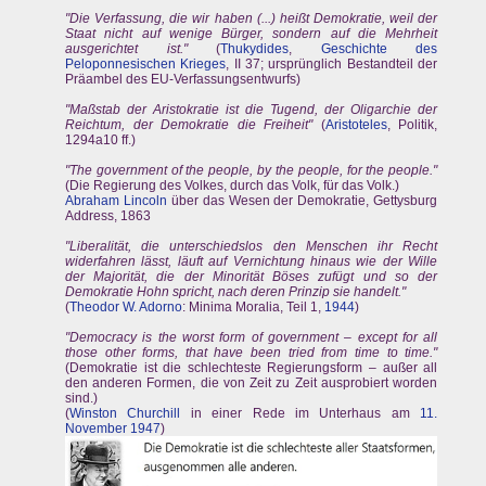
"Die Verfassung, die wir haben (...) heißt Demokratie, weil der
Staat nicht auf wenige Bürger, sondern auf die Mehrheit
ausgerichtet ist."
(
Thukydides
,
Geschichte des
Peloponnesischen Krieges
, II 37; ursprünglich Bestandteil der
Präambel des EU-Verfassungsentwurfs)
"Maßstab der Aristokratie ist die Tugend, der Oligarchie der
Reichtum, der Demokratie die Freiheit"
(
Aristoteles
, Politik,
1294a10 ff.)
"The government of the people, by the people, for the people."
(Die Regierung des Volkes, durch das Volk, für das Volk.)
Abraham Lincoln
über das Wesen der Demokratie, Gettysburg
Address, 1863
"Liberalität, die unterschiedslos den Menschen ihr Recht
widerfahren lässt, läuft auf Vernichtung hinaus wie der Wille
der Majorität, die der Minorität Böses zufügt und so der
Demokratie Hohn spricht, nach deren Prinzip sie handelt."
(
Theodor W. Adorno
: Minima Moralia, Teil 1,
1944
)
"Democracy is the worst form of government – except for all
those other forms, that have been tried from time to time."
(Demokratie ist die schlechteste Regierungsform – außer all
den anderen Formen, die von Zeit zu Zeit ausprobiert worden
sind.)
(
Winston Churchill
in einer Rede im Unterhaus am
11.
November
1947
)