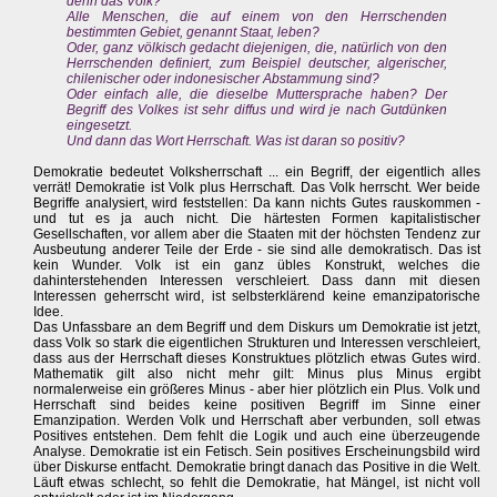
denn das Volk?
Alle Menschen, die auf einem von den Herrschenden
bestimmten Gebiet, genannt Staat, leben?
Oder, ganz völkisch gedacht diejenigen, die, natürlich von den
Herrschenden definiert, zum Beispiel deutscher, algerischer,
chilenischer oder indonesischer Abstammung sind?
Oder einfach alle, die dieselbe Muttersprache haben? Der
Begriff des Volkes ist sehr diffus und wird je nach Gutdünken
eingesetzt.
Und dann das Wort Herrschaft. Was ist daran so positiv?
Demokratie bedeutet Volksherrschaft ... ein Begriff, der eigentlich alles
verrät! Demokratie ist Volk plus Herrschaft. Das Volk herrscht. Wer beide
Begriffe analysiert, wird feststellen: Da kann nichts Gutes rauskommen -
und tut es ja auch nicht. Die härtesten Formen kapitalistischer
Gesellschaften, vor allem aber die Staaten mit der höchsten Tendenz zur
Ausbeutung anderer Teile der Erde - sie sind alle demokratisch. Das ist
kein Wunder. Volk ist ein ganz übles Konstrukt, welches die
dahinterstehenden Interessen verschleiert. Dass dann mit diesen
Interessen geherrscht wird, ist selbsterklärend keine emanzipatorische
Idee.
Das Unfassbare an dem Begriff und dem Diskurs um Demokratie ist jetzt,
dass Volk so stark die eigentlichen Strukturen und Interessen verschleiert,
dass aus der Herrschaft dieses Konstruktues plötzlich etwas Gutes wird.
Mathematik gilt also nicht mehr gilt: Minus plus Minus ergibt
normalerweise ein größeres Minus - aber hier plötzlich ein Plus. Volk und
Herrschaft sind beides keine positiven Begriff im Sinne einer
Emanzipation. Werden Volk und Herrschaft aber verbunden, soll etwas
Positives entstehen. Dem fehlt die Logik und auch eine überzeugende
Analyse. Demokratie ist ein Fetisch. Sein positives Erscheinungsbild wird
über Diskurse entfacht. Demokratie bringt danach das Positive in die Welt.
Läuft etwas schlecht, so fehlt die Demokratie, hat Mängel, ist nicht voll