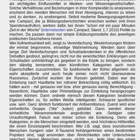
als wichtigstes Einflussmittel in Medien- und Wissensgesellschaften.
Solche Verhältnisse und Beziehungen in ihrer Komplexität zu analysieren,
erscheint den meisten Menschen mit ihrer Abneigung, intensiv zu leben
und zu denken, zu anstrengend. Selbst moderne Bewegungsagenturen
wie Campact, die ja Bildungsoberschichten erreichen wollen (mit ihren
Spendenaufrufen), werben dafür, bei ihnen "
schon mit ein paar Minuten
Zeit in der Woche
" (
Internetseiten
von Campact, Stand: 1.7.2010) Politik zu
machen. Da passen dann nur simple Erklärungsmodelle des jeweiligen
politischen Geschehens hinein.
Wer Aufmerksamkeit will, neigt zu Vereinfachung. Wiederholungen fördern
die einmal begonnene, einseitige Wahrnehmung. Werden dann über
lange Zeit Vereinfachungen und Schubladendenken in die öffentlichen
Debatten gestreut, gelingt es, nicht nur die vereinfachten Erklärungen und
Schubladen unhinterfragt als gegeben in die Köpfe zu bringen, sondern
den ständig benannten, aber künstlichen Kategorien auch noch
Eigenschaften zuzuschreiben. So funktionierte der früher allgemein als
wahr akzeptierte und auch heute immer noch nicht überwundene
Rassismus. Zunächst wurden die Rassen gebildet. Dabei war die
Einteilung nach Hautfarbe bei näherer Betrachtung völlig willkürlich. Es
hätten auch - mit genauso viel bzw. eher genauso wenig Berechtigung -
Nasenform, Haarfarbe oder Pimmellänge zur Einteilung herangezogen
werden können. Dann ordnete mensch diesen Kategorien bestimmte
Eigenschaften zu. So sollten Weiße intelligenter, Schwarze sportlicher
usw. sein. Ganz ähnlich funktioniert der Antisemitismus. Zuerst wird eine
einheitliche Gruppe ("die" Juden) gebildet. Dann werden dieser
einheitliche Wesensmerkmale angedichtet wie Geldgier oder
Unaufrichtigkeit. Falsch war immer schon die Einteilung. Denn alle
Kategorien, in die Menschen eingeteilt werden, sind höchstens Hilfsmittel,
die einen Einzelaspekt beschreiben. Wer z.B. sagt, dass soundsoviele
Menschen hungern oder X-Tausend AnhängerInnen eines bestimmten
Popstars sind, sagt ansonsten über Ähnlichkeiten oder Unterschiede
zwischen diesen Menschen genau nichts aus. Jede über den einen