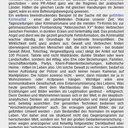
geschoben - eine PR-Arbeit ganz wie die Regimes der arabischen
Länder. Hätten die gleichen Leute mit gleichen Handlungen im Jemen
agiert, wäre es eine Befreiungsbewegung gewesen.
Ein weiteres beeindruckendes Beispiel ist die Sache mit der
gefühlten
Kriminalität
- einer der perfektesten Diskurse unserer Zeit. Von
Tageszeitungen über Kriminalromane und die meisten TV-Krimis bis zur
gehirnwaschenden Frontsendung "Aktenzeichen XY" finden Verbrechen
zwischen Fremden, in dunklen Ecken und hinterhältig statt. Das produziert
Angst und dient wie die gezielt geschürte Fehlinformation, die Kriminalität
wachse ständig, als Grundlage für bestimmte Innenpolitiken. Die
Wirklichkeit sieht ganz anders aus: Gewalt und Verbrechen finden
überwiegend zwischen Menschen statt, die sich kennen - bei brutaler
Gewalt (Mord, Totschlag, Vergewaltigung usw.) steigt der Anteil auf fast
100 Prozent. Tatorte sind nicht Waldränder, dunkle Straßen oder leere
Landschaften, sondern der Alltag, also Ehe oder Beziehungen, Familien,
Geschäftskontakte, Partys, Klient-/Patientenbeziehungen, katholische
Heime - mitten im Leben also. Um solche Gewalt zu verhindern, bedarf es
keiner Aufrüstung der Polizei und auch keiner neuen Kameras auf
Marktplätzen. Die nützen sowieso nicht - wenn, dann müssten sie ja in
Wohnzimmern oder Arztpraxen hängen. Wichtiger wäre eine
kommunikativere Gesellschaft, eine Entanonymisierung des Lebens. Was
heute geschieht, dient dem Machtausbau des Staates. Gefälschte
Erzählungen und Bilder werden als Legitimation gestreut - erfolgreich.
Denn Denken und Wahrnehmen lassen sich in der Welt, in der skeptisch-
analytisches Denken als anstrengend empfunden und meist gelassen
wird, beliebig ausrichten. Der genannten Techniken bedienen sich
"Verschwörungstheorien" auch. Sie erzeugen gezielt Bilder, die zur
gefühlten Umwelt werden - zum Bestandteil des Normalen im eigenen
Leben. Von daher sind sie strukturell nicht das Gegenprogramm zur
herrschenden Welt, sondern ein Teil der großen Gedankenverarschung -
einer wegen anerzogener und freiwillig fortgesetzter Denkfaulheit aber
weiterhin teil-"
selbstverschuldeten Unmündigkeit
", aus der auch weiterhin