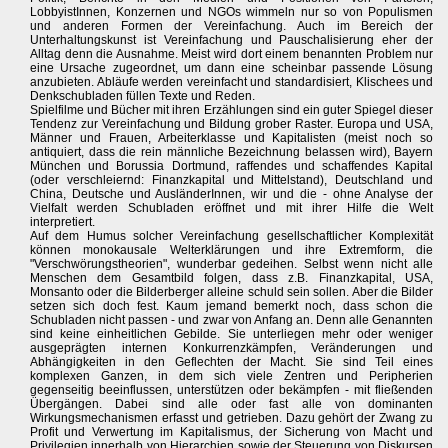
LobbyistInnen, Konzernen und NGOs wimmeln nur so von Populismen
und anderen Formen der Vereinfachung. Auch im Bereich der
Unterhaltungskunst ist Vereinfachung und Pauschalisierung eher der
Alltag denn die Ausnahme. Meist wird dort einem benannten Problem nur
eine Ursache zugeordnet, um dann eine scheinbar passende Lösung
anzubieten. Abläufe werden vereinfacht und standardisiert, Klischees und
Denkschubladen füllen Texte und Reden.
Spielfilme und Bücher mit ihren Erzählungen sind ein guter Spiegel dieser
Tendenz zur Vereinfachung und Bildung grober Raster. Europa und USA,
Männer und Frauen, Arbeiterklasse und Kapitalisten (meist noch so
antiquiert, dass die rein männliche Bezeichnung belassen wird), Bayern
München und Borussia Dortmund, raffendes und schaffendes Kapital
(oder verschleiernd: Finanzkapital und Mittelstand), Deutschland und
China, Deutsche und AusländerInnen, wir und die - ohne Analyse der
Vielfalt werden Schubladen eröffnet und mit ihrer Hilfe die Welt
interpretiert.
Auf dem Humus solcher Vereinfachung gesellschaftlicher Komplexität
können monokausale Welterklärungen und ihre Extremform, die
"Verschwörungstheorien", wunderbar gedeihen. Selbst wenn nicht alle
Menschen dem Gesamtbild folgen, dass z.B. Finanzkapital, USA,
Monsanto oder die Bilderberger alleine schuld sein sollen. Aber die Bilder
setzen sich doch fest. Kaum jemand bemerkt noch, dass schon die
Schubladen nicht passen - und zwar von Anfang an. Denn alle Genannten
sind keine einheitlichen Gebilde. Sie unterliegen mehr oder weniger
ausgeprägten internen Konkurrenzkämpfen, Veränderungen und
Abhängigkeiten in den Geflechten der Macht. Sie sind Teil eines
komplexen Ganzen, in dem sich viele Zentren und Peripherien
gegenseitig beeinflussen, unterstützen oder bekämpfen - mit fließenden
Übergängen. Dabei sind alle oder fast alle von dominanten
Wirkungsmechanismen erfasst und getrieben. Dazu gehört der Zwang zu
Profit und Verwertung im Kapitalismus, der Sicherung von Macht und
Privilegien innerhalb von Hierarchien sowie der Steuerung von Diskursen