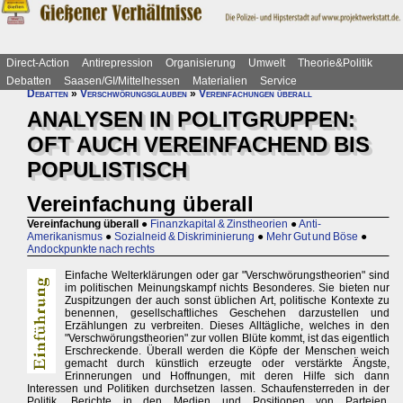
Direct-Action
Antirepression
Organisierung
Umwelt
Theorie&Politik
Debatten
Saasen/GI/Mittelhessen
Materialien
Service
Debatten
»
Verschwörungsglauben
»
Vereinfachungen überall
ANALYSEN IN POLITGRUPPEN:
OFT AUCH VEREINFACHEND BIS
POPULISTISCH
Vereinfachung überall
Vereinfachung überall
●
Finanzkapital & Zinstheorien
●
Anti-
Amerikanismus
●
Sozialneid & Diskriminierung
●
Mehr Gut und Böse
●
Andockpunkte nach rechts
Einfache Welterklärungen oder gar "Verschwörungstheorien" sind
im politischen Meinungskampf nichts Besonderes. Sie bieten nur
Zuspitzungen der auch sonst üblichen Art, politische Kontexte zu
benennen, gesellschaftliches Geschehen darzustellen und
Erzählungen zu verbreiten. Dieses Alltägliche, welches in den
"Verschwörungstheorien" zur vollen Blüte kommt, ist das eigentlich
Erschreckende. Überall werden die Köpfe der Menschen weich
gemacht durch künstlich erzeugte oder verstärkte Ängste,
Erinnerungen und Hoffnungen, mit deren Hilfe sich dann
Interessen und Politiken durchsetzen lassen. Schaufensterreden in der
Politik, Berichte in den Medien und Positionen von Parteien,