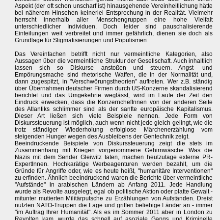
Aspekt (der oft schon unscharf ist) hinausgehende Vereinheitlichung hätte
bei näherem Hinsehen keinerlei Entsprechung in der Realität. Vielmehr
herrscht innerhalb aller Menschengruppen eine hohe Vielfalt
unterschiedlicher Individuen. Doch leider sind pauschalisierende
Einteilungen weit verbreitet und immer gefährlich, dienen sie doch als
Grundlage für Stigmatisierungen und Populismen.
Das Vereinfachen betrifft nicht nur vermeintliche Kategorien, also
Aussagen über die vermeintliche Struktur der Gesellschaft. Auch inhaltlich
lassen sich so Diskurse anstoßen und steuern. Angst- und
Empörungsmache sind rhetorische Waffen, die in der Normalität und,
dann zugespitzt, in "Verschwörungstheorien" auftreten. Wer z.B. ständig
über Übernahmen deutscher Firmen durch US-Konzerne skandalisierend
berichtet und das Umgekehrte weglässt, wird im Laufe der Zeit den
Eindruck erwecken, dass die KonzernchefInnen von der anderen Seite
des Atlantiks schlimmer sind als der sanfte europäische Kapitalismus.
Dieser Art ließen sich viele Beispiele nennen. Jede Form von
Diskurssteuerung ist möglich, auch wenn nicht jede gleich gelingt, wie die
trotz ständiger Wiederholung erfolglose Märchenerzählung vom
steigenden Hunger wegen des Ausbleibens der Gentechnik zeigt.
Beeindruckende Beispiele von Diskurssteuerung zeigt die stets im
Zusammenhang mit Kriegen vorgenommene Gehirnwäsche. Was die
Nazis mit dem Sender Gleiwitz taten, machen heutzutage externe PR-
ExpertInnen. Hochkarätige Werbeagenturen werden bezahlt, um die
Gründe für Angriffe oder, wie es heute heißt, "humanitäre Interventionen"
zu erfinden. Ähnlich beeindruckend waren die Berichte über vermeintliche
"Aufstände" in arabischen Ländern ab Anfang 2011. Jede Handlung
wurde als Revolte ausgelegt, egal ob politische Aktion oder platte Gewalt -
mitunter mutierten Militärputsche zu Erzählungen von Aufständen. Dreist
nutzten NATO-Truppen die Lage und griffen beliebige Länder an - immer
"im Auftrag Ihrer Humanität". Als es im Sommer 2011 aber in London zu
Revolten kam, wurde das schnell auf asoziale Gangs und Kriminelle