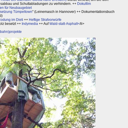
esabbau und Schuttabladungen zu verhindern. ++
Dokufilm
en für Neubaugebiet
esetzung Tümpeltown
" (Leinemasch in Hannover) ++ Dokumentationsbuch
d)
dung im Dieti
++
Heftige Strafvorwürfe
olz besetzt ++
Indymedia
++ Auf
Wald-statt-Asphalt<
/li>
bahn)projekte