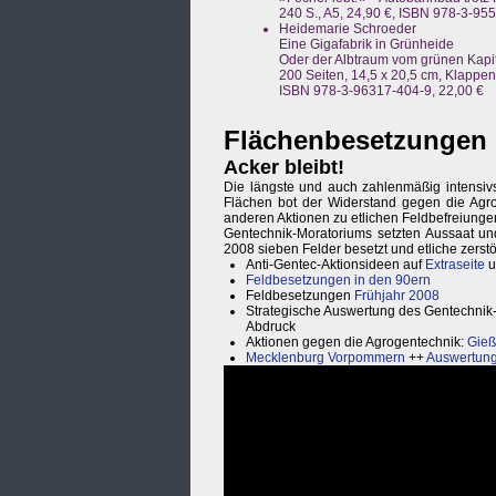
240 S., A5, 24,90 €, ISBN 978-3-95
Heidemarie Schroeder
Eine Gigafabrik in Grünheide
Oder der Albtraum vom grünen Kapi
200 Seiten, 14,5 x 20,5 cm, Klappe
ISBN 978-3-96317-404-9, 22,00 €
Flächenbesetzungen
Acker bleibt!
Die längste und auch zahlenmäßig intensivs
Flächen bot der Widerstand gegen die Agr
anderen Aktionen zu etlichen Feldbefreiung
Gentechnik-Moratoriums setzten Aussaat u
2008 sieben Felder besetzt und etliche zerstö
Anti-Gentec-Aktionsideen auf
Extraseite
u
Feldbesetzungen in den 90ern
Feldbesetzungen
Frühjahr 2008
Strategische Auswertung des Gentechnik
Abdruck
Aktionen gegen die Agrogentechnik:
Gieß
Mecklenburg Vorpommern
++
Auswertung