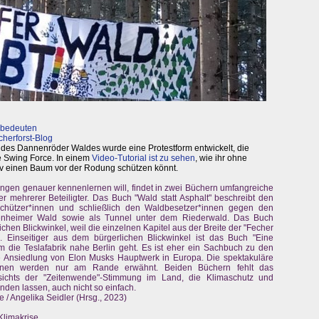
 bedeuten
herforst-Blog
des Dannenröder Waldes wurde eine Protestform entwickelt, die
ie Swing Force. In einem
Video-Tutorial ist zu sehen
, wie ihr ohne
iv einen Baum vor der Rodung schützen könnt.
gen genauer kennenlernen will, findet in zwei Büchern umfangreiche
r mehrerer Beteiligter. Das Buch "Wald statt Asphalt" beschreibt den
hützer*innen und schließlich den Waldbesetzer*innen gegen den
enheimer Wald sowie als Tunnel unter dem Riederwald. Das Buch
ichen Blickwinkel, weil die einzelnen Kapitel aus der Breite der "Fecher
 Einseitiger aus dem bürgerlichen Blickwinkel ist das Buch "Eine
m die Teslafabrik nahe Berlin geht. Es ist eher ein Sachbuch zu den
 Ansiedlung von Elon Musks Hauptwerk in Europa. Die spektakuläre
ionen werden nur am Rande erwähnt. Beiden Büchern fehlt das
esichts der "Zeitenwende"-Stimmung im Land, die Klimaschutz und
den lassen, auch nicht so einfach.
e / Angelika Seidler (Hrsg., 2023)
Klimakrise