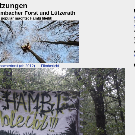
tzungen
mbacher Forst und Lützerath
populär machte: Hambi bleibt!
acherforst (ab 2012)
++
Filmbericht