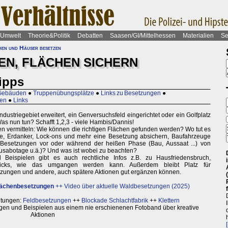
Umwelt
Theorie&Politik
Debatten
Saasen/GI/Mittelhessen
Materialien
Se
hen und Häuser besetzen
EN, FLÄCHEN SICHERN
Tipps
 Gebäuden
●
Truppenübungsplätze
●
Links zu Besetzungen
●
zen
●
Links
ndustriegebiet erweitert, ein Genversuchsfeld eingerichtet oder ein Golfplatz
Was nun tun? Schafft 1,2,3 - viele Hambis/Dannis!
en vermitteln: Wie können die richtigen Flächen gefunden werden? Wo tut es
 Erdanker, Lock-ons und mehr eine Besetzung absichern, Baufahrzeuge
 Besetzungen vor oder während der heißen Phase (Bau, Aussaat ...) von
ausabotage u.ä.)? Und was ist wobei zu beachten?
Beispielen gibt es auch rechtliche Infos z.B. zu Hausfriedensbruch,
icks, wie das umgangen werden kann. Außerdem bleibt Platz für
etzungen und andere, auch spätere Aktionen gut ergänzen können.
Flächenbesetzungen
++
Video über aktuelle Waldbesetzungen (2025)
itungen:
Feldbesetzungen
++
Blockade Schlachtfabrik
++
Klettern
en und Beispielen aus einem nie erschienenen Fotoband über kreative
Aktionen