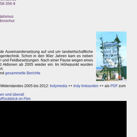
558-356-9
talismus
nbroschur
te Auseinandersetzung auf und um landwirtschaftliche
ogentechnik. Schon in den 90er Jahren kam es neben
en und Feldbesetzungen. Nach einer Pause wegen eines
nd Aktionen ab 2005 wieder ein. Im Höhepunkt wurden
rt.
nd
gesammelte Berichte
-Widerstandes 2005 bis 2012:
Indymedia
++
Indy linksunten
++ als
PDF
zum
en und überall
/Rückblick im Film