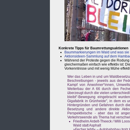
Konkrete Tipps für Baumrettungsaktionen
Baummarkierungen im Wald und was sie
Aktionsideen-Sammlung auf dem Hambac
Während der Proteste gegen die Rodung 
gleichermaßen einfach wie effektiv ist: D
Vorkenntnisse und mit wenig Mühe effekt
Wer das Leben in und um Waldbesetzun
Beschreibungen - jeweils aus der Fede
Kampf von Anwohner*innen, Umweltsc
Weiterbau der A 66 durch den Fech
überzeugt durch die vielen unterschiedl
bleibt"-Bewegung eingebracht wurden.
Gigafabrik in Grünheide", in dem es u
Hintergründen und Gefahren durch die
Besetzung und andere direkte Akt
Perspektivische - aber das ist ang
Verkehrswende als Thema hat verschwin
Friedhelm Ardelt-Theeck / Willi Loos
Wald statt Asphalt
»Fecher lebt!« – Autobahnbau trotz 