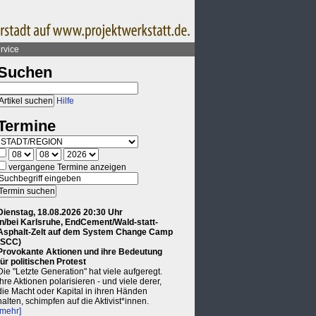
rvice
Suchen
Hilfe
Termine
vergangene Termine anzeigen
Dienstag, 18.08.2026 20:30 Uhr
in/bei Karlsruhe, EndCement/Wald-statt-
Asphalt-Zelt auf dem System Change Camp
(SCC)
Provokante Aktionen und ihre Bedeutung
für politischen Protest
Die "Letzte Generation" hat viele aufgeregt.
Ihre Aktionen polarisieren - und viele derer,
die Macht oder Kapital in ihren Händen
halten, schimpfen auf die Aktivist*innen.
[mehr]