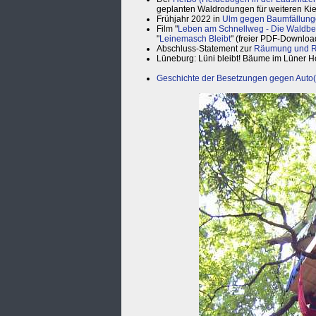
geplanten Waldrodungen für weiteren Ki
Frühjahr 2022 in
Ulm gegen Baumfällung
Film "
Leben am Schnellweg - Die Waldb
"
Leinemasch Bleibt
" (freier PDF-Downloa
Abschluss-Statement zur
Räumung und Ro
Lüneburg: Lüni bleibt! Bäume im Lüner H
Geschichte der Besetzungen gegen Auto(