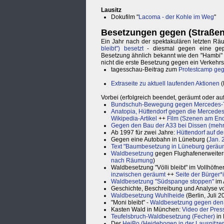
Lausitz
Dokufilm "
Lacoma - der Kohle im Weg
"
Besetzungen gegen (Straßen
Ein Jahr nach der spektakulären letzten 
bleibt") besetzt
- diesmal gegen eine gep
Besetzung ähnlich bekannt wie den "Hambi" 
nicht die erste Besetzung gegen ein Verkehrspr
tagesschau-Beitrag zum
Protestcamp geg
Extraseite zu aktuell laufenden Aktionen
(
Vorbei (erfolgreich beendet, geräumt oder a
Bundschuh-Bewegung gegen Mercedes-Te
Anatopia, Hüttendorf gegen die Mercede
Wikipedia-Artikel
++
Film (Szenen am En
Gegen den Bau der A33 bei Dissen (mehr
Ab 1997 für zwei Jahre:
Hüttendorf auf d
Gegen eine Autobahn in Lüneburg (
Jan. 
Text "Baumbesetzung in Lüneburg geräu
Waldbesetzung
gegen Flughafenerweiter
nach Räumung
)
Waldbesetzung "Völli bleibt" im Vollhöf
inzwischen geräumt
++
Seite der Bürger*i
Waldbesetzung "Südspange stoppen"
im 
Geschichte, Beschreibung und Analyse 
Waldbesetzung Wuhlheide
(Berlin, Juli 2
"Moni bleibt" -
Waldbesetzung gegen den
Kasten Wald in München:
Video der Pres
Teufelsbruch-Waldbesetzung (Fecher)
in 
Der
HeiBo (Heidebogen in der Lausnitzer