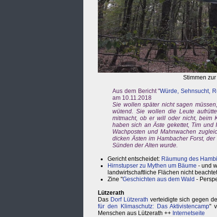
Stimmen zur
Aus dem Bericht "
Würde, Sehnsucht, R
am 10.11.2018
Sie wollen später nicht sagen müssen,
wütend. Sie wollen die Leute aufrütt
mitmacht, ob er will oder nicht, beim
haben sich an Äste gekettet, Tim und
Wachposten und Mahnwachen zugleich,
dicken Ästen im Hambacher Forst, de
Sünden der Alten wurde.
Gericht entscheidet:
Räumung des Hambi w
Hirnstupser zu Mythen um Bäume
- und w
landwirtschaftliche Flächen nicht beacht
Zine "
Geschichten aus dem Wald
- Perspe
Lützerath
Das
Dorf Lützerath
verteidigte sich gegen d
für den Klimaschutz: Das Aktivistencamp
" 
Menschen aus Lützerath ++
Internetseite