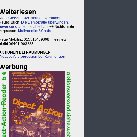
Weiterlesen
Kreis Gießen: B49-Neubau verhindern
++
Neues Buch:
Die Demokratie überwinden,
bevor sie sich selbst abschafft
++ Nichts mehr
verpassen:
Mailverteiler&Chats
Neue Mobilnr.: 015511439808), Festnetz
bleibt 06401-903283
AKTIONEN BEI RÄUMUNGEN
Kreative Antirepression bei Räumungen
Werbung