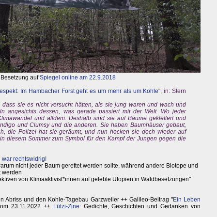
 Besetzung auf
Spiegel online am 22.9.2018
espekt: Im Hambacher Forst geht es um mehr als um Kohle
", in: Stern
 dass sie es nicht versucht hätten, als sie jung waren und wach und
eln angesichts dessen, was gerade passiert mit der Welt. Wo jeder
 Klimawandel und alldem. Deshalb sind sie auf Bäume geklettert und
 Indigo und Clumsy und die anderen. Sie haben Baumhäuser gebaut,
 die Polizei hat sie geräumt, und nun hocken sie doch wieder auf
r in diesem Sommer zum Symbol für den Kampf der Jungen gegen die
ar rechtswidrig!
arum nicht jeder Baum gerettet werden sollte, während andere Biotope und
et werden
ktiven von Klimaaktivist*innen auf gelebte Utopien in Waldbesetzungen"
en Abriss und den Kohle-Tagebau Garzweiler ++ Galileo-Beitrag "
Ein Leben
vom 23.11.2022 ++
Lützi-Zine
: Gedichte, Geschichten und Gedanken von