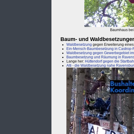
Baumhaus bei 
Baum- und Waldbesetzungen
Waldbesetzung
gegen Erweiterung eines M
Ein-Mensch-Baumbesetzung in Castrop-
Waldbesetzung gegen Gewerbegebiet im
Baumbesetzung und Räumung in Raven
Lange her:
Hüttendorf gegen die Startba
Alti - die Waldbesetzung nahe Ravensbu