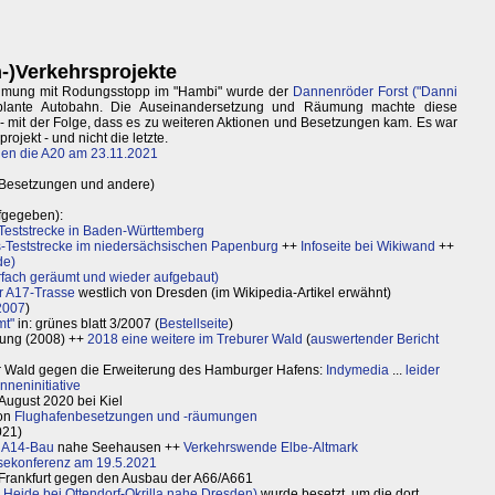
-)Verkehrsprojekte
Räumung mit Rodungsstopp im "Hambi" wurde der
Dannenröder Forst ("Danni
lante Autobahn. Die Auseinandersetzung und Räumung machte diese
- mit der Folge, dass es zu weiteren Aktionen und Besetzungen kam. Es war
ojekt - und nicht die letzte.
en die A20 am 23.11.2021
Besetzungen und andere)
ufgegeben):
ststrecke in Baden-Württemberg
s-Teststrecke im niedersächsischen Papenburg
++
Infoseite bei Wikiwand
++
de)
fach geräumt und wieder aufgebaut)
er A17-Trasse
westlich von Dresden (im Wikipedia-Artikel erwähnt)
2007
)
mt"
in: grünes blatt 3/2007 (
Bestellseite
)
ung (2008) ++
2018 eine weitere im Treburer Wald
(
auswertender Bericht
ner Wald gegen die Erweiterung des Hamburger Hafens:
Indymedia
...
leider
nneninitiative
August 2020 bei Kiel
von
Flughafenbesetzungen und -räumungen
021)
 A14-Bau
nahe Seehausen ++
Verkehrswende Elbe-Altmark
sekonferenz am 19.5.2021
Frankfurt gegen den Ausbau der A66/A661
 Heide bei Ottendorf-Okrilla nahe Dresden)
wurde besetzt, um die dort