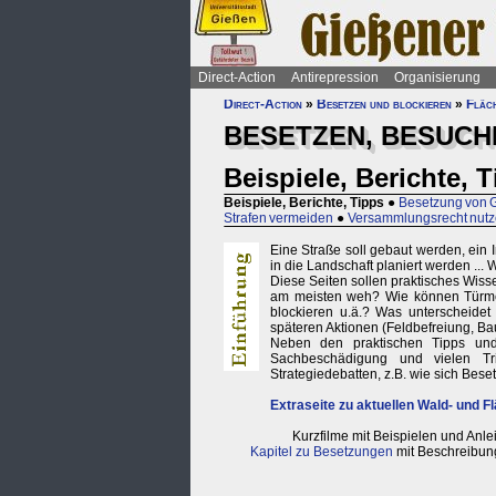
Direct-Action
Antirepression
Organisierung
Direct-Action
»
Besetzen und blockieren
»
Fläc
BESETZEN, BESUCH
Beispiele, Berichte, 
Beispiele, Berichte, Tipps
●
Besetzung von
Strafen vermeiden
●
Versammlungsrecht nut
Eine Straße soll gebaut werden, ein I
in die Landschaft planiert werden ... 
Diese Seiten sollen praktisches Wiss
am meisten weh? Wie können Türme,
blockieren u.ä.? Was unterscheidet
späteren Aktionen (Feldbefreiung, B
Neben den praktischen Tipps und 
Sachbeschädigung und vielen Tr
Strategiedebatten, z.B. wie sich Bes
Extraseite zu aktuellen Wald- und 
Kurzfilme mit Beispielen und Anle
Kapitel zu Besetzungen
mit Beschreibung