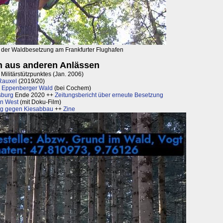
der Waldbesetzung am Frankfurter Flughafen
 aus anderen Anlässen
ilitärstützpunktes (Jan. 2006)
Rauxel
(2019/20)
 Eppenberger Wald
(bei Cochem)
sburg
Ende 2020 ++
Zeitungsbericht über erneute Besetzung
hn West
(mit Doku-Film)
rg gegen Kiesabbau
++
Zine