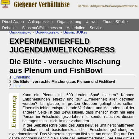
Direct-Action
Antirepression
Organisierung
Umwelt
Theorie&Politik
Debatten
Saasen/GI/Mittelhessen
Materialien
Service
Organisierung
»
Dominanzabbau
»
Beispiel JUKss
EXPERIMENTIERFELD
JUGENDUMWELTKONGRESS
Die Blüte - versuchte Mischung
aus Plenum und FishBowl
1.
Einleitung
2.
Die Blüte - versuchte Mischung aus Plenum und FishBowl
3.
Links
Kann ein Plenum mit 500 Leuten Spaß machen? Können
Entscheidungen effektiv und zur Zufriedenheit aller getroffen
werden? Ich glaube, in großen Gruppen gelingt dies selten.
Einerseits fehlen entsprechende Verfahren und Methoden, auf der
anderen Seite ist das Bewusstsein, dass mensch nicht nur eine
Person im Entscheidungsverfahren ist, sondern auch zu diesem
beitragen muss, nicht immer vorhanden.
In der Selbstbeschreibung des Jukß heißt es „mit herschaftsfreien
Strukturen und basisdemokratischer Entscheidungsfindung zu
experimentieren“. Das Vorbereitungsteam löst sich am ersten Tag auf. Der
ganze Kongress geht in die Hände der TeilnehmerInnen über. Hier gibt es