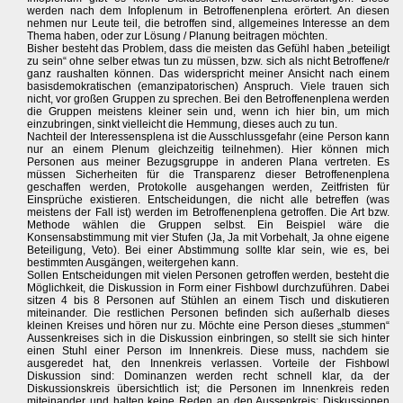
werden nach dem Infoplenum in Betroffenenplena erörtert. An diesen
nehmen nur Leute teil, die betroffen sind, allgemeines Interesse an dem
Thema haben, oder zur Lösung / Planung beitragen möchten.
Bisher besteht das Problem, dass die meisten das Gefühl haben „beteiligt
zu sein“ ohne selber etwas tun zu müssen, bzw. sich als nicht Betroffene/r
ganz raushalten können. Das widerspricht meiner Ansicht nach einem
basisdemokratischen (emanzipatorischen) Anspruch. Viele trauen sich
nicht, vor großen Gruppen zu sprechen. Bei den Betroffenenplena werden
die Gruppen meistens kleiner sein und, wenn ich hier bin, um mich
einzubringen, sinkt vielleicht die Hemmung, dieses auch zu tun.
Nachteil der Interessensplena ist die Ausschlussgefahr (eine Person kann
nur an einem Plenum gleichzeitig teilnehmen). Hier können mich
Personen aus meiner Bezugsgruppe in anderen Plana vertreten. Es
müssen Sicherheiten für die Transparenz dieser Betroffenenplena
geschaffen werden, Protokolle ausgehangen werden, Zeitfristen für
Einsprüche existieren. Entscheidungen, die nicht alle betreffen (was
meistens der Fall ist) werden im Betroffenenplena getroffen. Die Art bzw.
Methode wählen die Gruppen selbst. Ein Beispiel wäre die
Konsensabstimmung mit vier Stufen (Ja, Ja mit Vorbehalt, Ja ohne eigene
Beteiligung, Veto). Bei einer Abstimmung sollte klar sein, wie es, bei
bestimmten Ausgängen, weitergehen kann.
Sollen Entscheidungen mit vielen Personen getroffen werden, besteht die
Möglichkeit, die Diskussion in Form einer Fishbowl durchzuführen. Dabei
sitzen 4 bis 8 Personen auf Stühlen an einem Tisch und diskutieren
miteinander. Die restlichen Personen befinden sich außerhalb dieses
kleinen Kreises und hören nur zu. Möchte eine Person dieses „stummen“
Aussenkreises sich in die Diskussion einbringen, so stellt sie sich hinter
einen Stuhl einer Person im Innenkreis. Diese muss, nachdem sie
ausgeredet hat, den Innenkreis verlassen. Vorteile der Fishbowl
Diskussion sind: Dominanzen werden recht schnell klar, da der
Diskussionskreis übersichtlich ist; die Personen im Innenkreis reden
miteinander und halten keine Reden an den Aussenkreis; Diskussionen