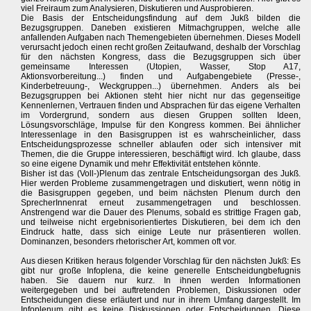
viel Freiraum zum Analysieren, Diskutieren und Ausprobieren.
Die Basis der Entscheidungsfindung auf dem Jukß bilden die
Bezugsgruppen. Daneben existieren Mitmachgruppen, welche alle
anfallenden Aufgaben nach Themengebieten übernehmen. Dieses Modell
verursacht jedoch einen recht großen Zeitaufwand, deshalb der Vorschlag
für den nächsten Kongress, dass die Bezugsgruppen sich über
gemeinsame Interessen (Utopien, Wasser, Stop A17,
Aktionsvorbereitung...) finden und Aufgabengebiete (Presse-,
Kinderbetreuung-, Weckgruppen...) übernehmen. Anders als bei
Bezugsgruppen bei Aktionen steht hier nicht nur das gegenseitige
Kennenlernen, Vertrauen finden und Absprachen für das eigene Verhalten
im Vordergrund, sondern aus diesen Gruppen sollten Ideen,
Lösungsvorschläge, Impulse für den Kongress kommen. Bei ähnlicher
Interessenlage in den Basisgruppen ist es wahrscheinlicher, dass
Entscheidungsprozesse schneller ablaufen oder sich intensiver mit
Themen, die die Gruppe interessieren, beschäftigt wird. Ich glaube, dass
so eine eigene Dynamik und mehr Effektivität entstehen könnte.
Bisher ist das (Voll-)Plenum das zentrale Entscheidungsorgan des Jukß.
Hier werden Probleme zusammengetragen und diskutiert, wenn nötig in
die Basisgruppen gegeben, und beim nächsten Plenum durch den
SprecherInnenrat erneut zusammengetragen und beschlossen.
Anstrengend war die Dauer des Plenums, sobald es strittige Fragen gab,
und teilweise nicht ergebnisorientiertes Diskutieren, bei dem ich den
Eindruck hatte, dass sich einige Leute nur präsentieren wollen.
Dominanzen, besonders rhetorischer Art, kommen oft vor.
Aus diesen Kritiken heraus folgender Vorschlag für den nächsten Jukß: Es
gibt nur große Infoplena, die keine generelle Entscheidungbefugnis
haben. Sie dauern nur kurz. In ihnen werden Informationen
weitergegeben und bei auftretenden Problemen, Diskussionen oder
Entscheidungen diese erläutert und nur in ihrem Umfang dargestellt. Im
Infoplenum gibt es keine Diskussionen oder Entscheidungen. Diese