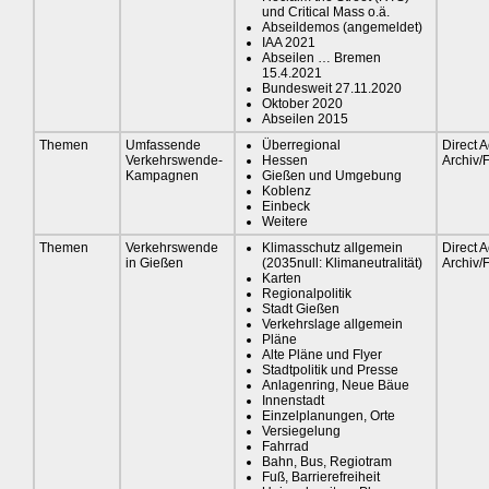
und Critical Mass o.ä.
Abseildemos (angemeldet)
IAA 2021
Abseilen … Bremen
15.4.2021
Bundesweit 27.11.2020
Oktober 2020
Abseilen 2015
Themen
Umfassende
Überregional
Direct A
Verkehrswende-
Hessen
Archiv/
Kampagnen
Gießen und Umgebung
Koblenz
Einbeck
Weitere
Themen
Verkehrswende
Klimasschutz allgemein
Direct A
in Gießen
(2035null: Klimaneutralität)
Archiv/
Karten
Regionalpolitik
Stadt Gießen
Verkehrslage allgemein
Pläne
Alte Pläne und Flyer
Stadtpolitik und Presse
Anlagenring, Neue Bäue
Innenstadt
Einzelplanungen, Orte
Versiegelung
Fahrrad
Bahn, Bus, Regiotram
Fuß, Barrierefreiheit