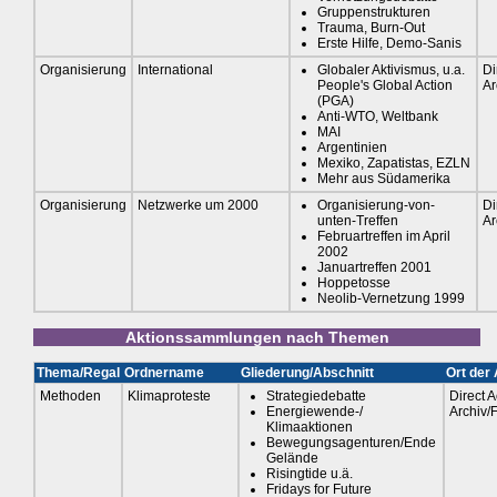
Gruppenstrukturen
Trauma, Burn-Out
Erste Hilfe, Demo-Sanis
Organisierung
International
Globaler Aktivismus, u.a.
Di
People's Global Action
Ar
(PGA)
Anti-WTO, Weltbank
MAI
Argentinien
Mexiko, Zapatistas, EZLN
Mehr aus Südamerika
Organisierung
Netzwerke um 2000
Organisierung-von-
Di
unten-Treffen
Ar
Februartreffen im April
2002
Januartreffen 2001
Hoppetosse
Neolib-Vernetzung 1999
Aktionssammlungen nach Themen
Thema/Regal
Ordnername
Gliederung/Abschnitt
Ort der
Methoden
Klimaproteste
Strategiedebatte
Direct A
Energiewende-/
Archiv/
Klimaaktionen
Bewegungsagenturen/Ende
Gelände
Risingtide u.ä.
Fridays for Future