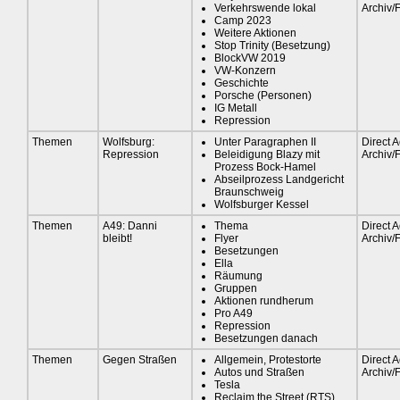
Verkehrswende lokal
Archiv/
Camp 2023
Weitere Aktionen
Stop Trinity (Besetzung)
BlockVW 2019
VW-Konzern
Geschichte
Porsche (Personen)
IG Metall
Repression
Themen
Wolfsburg:
Unter Paragraphen II
Direct A
Repression
Beleidigung Blazy mit
Archiv/
Prozess Bock-Hamel
Abseilprozess Landgericht
Braunschweig
Wolfsburger Kessel
Themen
A49: Danni
Thema
Direct A
bleibt!
Flyer
Archiv/
Besetzungen
Ella
Räumung
Gruppen
Aktionen rundherum
Pro A49
Repression
Besetzungen danach
Themen
Gegen Straßen
Allgemein, Protestorte
Direct A
Autos und Straßen
Archiv/
Tesla
Reclaim the Street (RTS)