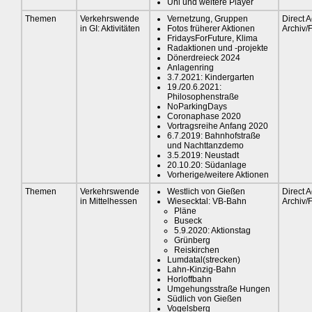
Uni und weitere Player
Themen
Verkehrswende
Vernetzung, Gruppen
Direct A
in GI: Aktivitäten
Fotos früherer Aktionen
Archiv/
FridaysForFuture, Klima
Radaktionen und -projekte
Dönerdreieck 2024
Anlagenring
3.7.2021: Kindergarten
19./20.6.2021:
Philosophenstraße
NoParkingDays
Coronaphase 2020
Vortragsreihe Anfang 2020
6.7.2019: Bahnhofstraße
und Nachttanzdemo
3.5.2019: Neustadt
20.10.20: Südanlage
Vorherige/weitere Aktionen
Themen
Verkehrswende
Westlich von Gießen
Direct A
in Mittelhessen
Wiesecktal: VB-Bahn
Archiv/
Pläne
Buseck
5.9.2020: Aktionstag
Grünberg
Reiskirchen
Lumdatal(strecken)
Lahn-Kinzig-Bahn
Horloffbahn
Umgehungsstraße Hungen
Südlich von Gießen
Vogelsberg