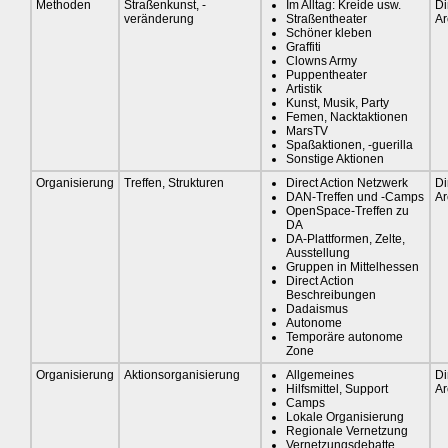
Methoden
Straßenkunst, -
Im Alltag: Kreide usw.
Di
veränderung
Straßentheater
Ar
Schöner kleben
Graffiti
Clowns Army
Puppentheater
Artistik
Kunst, Musik, Party
Femen, Nacktaktionen
MarsTV
Spaßaktionen, -guerilla
Sonstige Aktionen
Organisierung
Treffen, Strukturen
Direct Action Netzwerk
Di
DAN-Treffen und -Camps
Ar
OpenSpace-Treffen zu
DA
DA-Plattformen, Zelte,
Ausstellung
Gruppen in Mittelhessen
Direct Action
Beschreibungen
Dadaismus
Autonome
Temporäre autonome
Zone
Organisierung
Aktionsorganisierung
Allgemeines
Di
Hilfsmittel, Support
Ar
Camps
Lokale Organisierung
Regionale Vernetzung
Vernetzungsdebatte