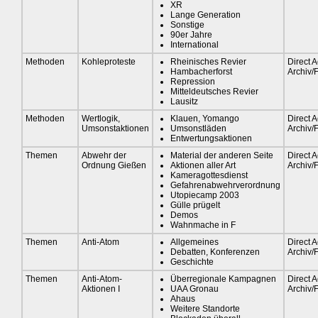
XR
Lange Generation
Sonstige
90er Jahre
International
Methoden
Kohleproteste
Rheinisches Revier
Direct A
Hambacherforst
Archiv/
Repression
Mitteldeutsches Revier
Lausitz
Methoden
Wertlogik,
Klauen, Yomango
Direct A
Umsonstaktionen
Umsonstläden
Archiv/
Entwertungsaktionen
Themen
Abwehr der
Material der anderen Seite
Direct A
Ordnung Gießen
Aktionen aller Art
Archiv/
Kameragottesdienst
Gefahrenabwehrverordnung
Utopiecamp 2003
Gülle prügelt
Demos
Wahnmache in F
Themen
Anti-Atom
Allgemeines
Direct A
Debatten, Konferenzen
Archiv/
Geschichte
Themen
Anti-Atom-
Überregionale Kampagnen
Direct A
Aktionen I
UAA Gronau
Archiv/
Ahaus
Weitere Standorte