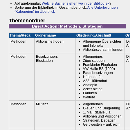
Abfrageformular:
Welche Bücher stehen wo in der Bibliothek
?
Sortierung der Bibliothek im Gesamtüberblick:
Alle Unterteilungen
(Kategorien) im Überblick
Themenordner
Direct Action: Methoden, Strategien
Thema/Regal
Ordnername
Gliederung/Abschnitt
Or
Methoden
Aktionsmethoden
Allgemeine Übersichten
Di
und Infohefte
Ar
Aktionärsversammlungen
Methoden
Besetzungen,
Allgemeines
Di
Blockaden
Züge stoppen
Ar
Frankfurter Flughafen
VW-Halle BS (1999)
Baumbesetzungen
Hüttendörfer
A33-Hüttendorf
Anatopia
Acker bleibt!
Fabriken
Weitere
Methoden
Militanz
Allgemeines
Di
Gießen und Umgebung
Ar
1. Mai Rituale u.ä.
Aktionen und Positionen
Strategien, Debatten
Gelbwesten Frankreich