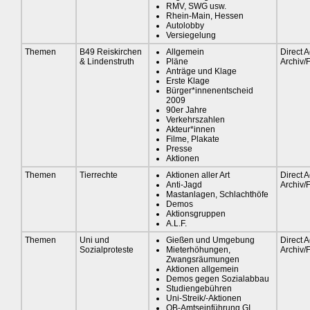
RMV, SWG usw.
Rhein-Main, Hessen
Autolobby
Versiegelung
Themen
B49 Reiskirchen
Allgemein
Direct A
& Lindenstruth
Pläne
Archiv/
Anträge und Klage
Erste Klage
Bürger*innenentscheid
2009
90er Jahre
Verkehrszahlen
Akteur*innen
Filme, Plakate
Presse
Aktionen
Themen
Tierrechte
Aktionen aller Art
Direct A
Anti-Jagd
Archiv/
Mastanlagen, Schlachthöfe
Demos
Aktionsgruppen
A.L.F.
Themen
Uni und
Gießen und Umgebung
Direct A
Sozialproteste
Mieterhöhungen,
Archiv/
Zwangsräumungen
Aktionen allgemein
Demos gegen Sozialabbau
Studiengebühren
Uni-Streik/-Aktionen
OB-Amtseinführung GI