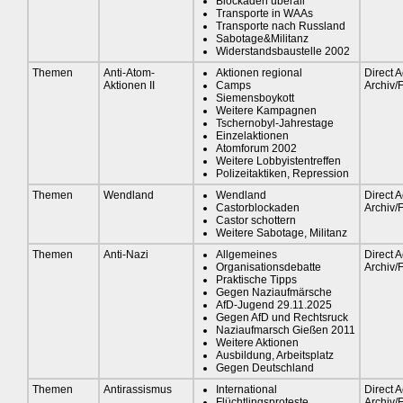
Blockaden überall
Transporte in WAAs
Transporte nach Russland
Sabotage&Militanz
Widerstandsbaustelle 2002
Themen
Anti-Atom-
Aktionen regional
Direct A
Aktionen II
Camps
Archiv/
Siemensboykott
Weitere Kampagnen
Tschernobyl-Jahrestage
Einzelaktionen
Atomforum 2002
Weitere Lobbyistentreffen
Polizeitaktiken, Repression
Themen
Wendland
Wendland
Direct A
Castorblockaden
Archiv/
Castor schottern
Weitere Sabotage, Militanz
Themen
Anti-Nazi
Allgemeines
Direct A
Organisationsdebatte
Archiv/
Praktische Tipps
Gegen Naziaufmärsche
AfD-Jugend 29.11.2025
Gegen AfD und Rechtsruck
Naziaufmarsch Gießen 2011
Weitere Aktionen
Ausbildung, Arbeitsplatz
Gegen Deutschland
Themen
Antirassismus
International
Direct A
Flüchtlingsproteste
Archiv/