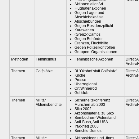
Aktionen aller Art
Flughafenaktionen
Gegen Lager und
Abschiebeknäste
Abschiebungen
Gegen Residenzpflicht
Karawanen
(Grenz-)Camps
Gegen Behörden
Grenzen, Fluchthilfe
Gegen Polizeikontrollen
Gruppen, Organisationen
Methoden
Feminismus
Feministische Aktionen
Direct A
Archiv/
Themen
Golfplätze
BI "Ökohof statt Golfplatz"
Direct A
Kirche
Archiv/
Presse
Überregional
Ort Winnerod
Golfclub
Themen
Militär
Sicherheitskonferenz
Direct A
Aktionsberichte
München ab 2003
Archiv/
Siko 2002
Aktionsmaterial zu Siko
Bombodrom-Widerstand
Anti-Bush, Anti-USA
Irakkrieg 2003
Berichte Demos
Themen
Militär:
Aktionsideen und -tipps
Direct A