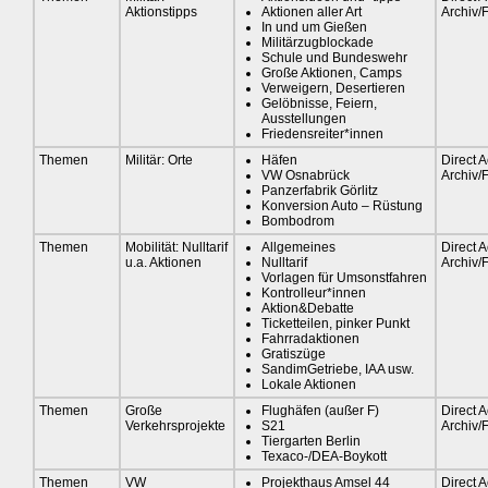
Aktionstipps
Aktionen aller Art
Archiv/
In und um Gießen
Militärzugblockade
Schule und Bundeswehr
Große Aktionen, Camps
Verweigern, Desertieren
Gelöbnisse, Feiern,
Ausstellungen
Friedensreiter*innen
Themen
Militär: Orte
Häfen
Direct A
VW Osnabrück
Archiv/
Panzerfabrik Görlitz
Konversion Auto – Rüstung
Bombodrom
Themen
Mobilität: Nulltarif
Allgemeines
Direct A
u.a. Aktionen
Nulltarif
Archiv/
Vorlagen für Umsonstfahren
Kontrolleur*innen
Aktion&Debatte
Ticketteilen, pinker Punkt
Fahrradaktionen
Gratiszüge
SandimGetriebe, IAA usw.
Lokale Aktionen
Themen
Große
Flughäfen (außer F)
Direct A
Verkehrsprojekte
S21
Archiv/
Tiergarten Berlin
Texaco-/DEA-Boykott
Themen
VW
Projekthaus Amsel 44
Direct A