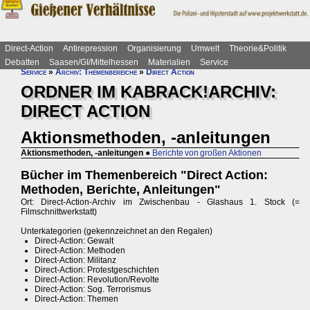
Direct-Action
Antirepression
Organisierung
Umwelt
Theorie&Politik
Debatten
Saasen/GI/Mittelhessen
Materialien
Service
Service
»
Archiv: Themenbereiche
»
Direct Action
ORDNER IM KABRACK!ARCHIV:
DIRECT ACTION
Aktionsmethoden, -anleitungen
Aktionsmethoden, -anleitungen
●
Berichte von großen Aktionen
Bücher im Themenbereich "Direct Action:
Methoden, Berichte, Anleitungen"
Ort: Direct-Action-Archiv im Zwischenbau - Glashaus 1. Stock (=
Filmschnittwerkstatt)
Unterkategorien (gekennzeichnet an den Regalen)
Direct-Action: Gewalt
Direct-Action: Methoden
Direct-Action: Militanz
Direct-Action: Protestgeschichten
Direct-Action: Revolution/Revolte
Direct-Action: Sog. Terrorismus
Direct-Action: Themen