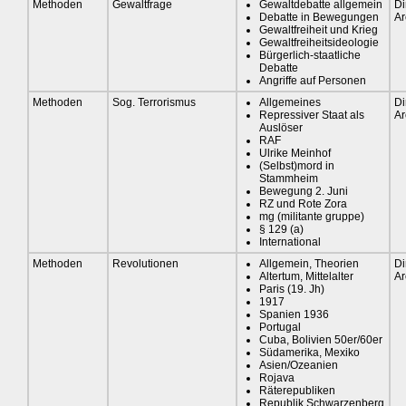
Methoden
Gewaltfrage
Gewaltdebatte allgemein
Di
Debatte in Bewegungen
Ar
Gewaltfreiheit und Krieg
Gewaltfreiheitsideologie
Bürgerlich-staatliche
Debatte
Angriffe auf Personen
Methoden
Sog. Terrorismus
Allgemeines
Di
Repressiver Staat als
Ar
Auslöser
RAF
Ulrike Meinhof
(Selbst)mord in
Stammheim
Bewegung 2. Juni
RZ und Rote Zora
mg (militante gruppe)
§ 129 (a)
International
Methoden
Revolutionen
Allgemein, Theorien
Di
Altertum, Mittelalter
Ar
Paris (19. Jh)
1917
Spanien 1936
Portugal
Cuba, Bolivien 50er/60er
Südamerika, Mexiko
Asien/Ozeanien
Rojava
Räterepubliken
Republik Schwarzenberg