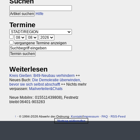
Suchen
Hilfe
Termine
vergangene Termine anzeigen
Weiterlesen
Kreis Gießen: B49-Neubau verhindern
++
Neues Buch:
Die Demokratie überwinden,
bevor sie sich selbst abschafft
++ Nichts mehr
verpassen:
Mailverteiler&Chats
Neue Mobilnr.: 015511439808), Festnetz
bleibt 06401-903283
↑
· © 1994-2026 Abwehr der Ordnung·
Kontakt
/
Impressum
·
FAQ
·
RSS-Feed
Vertrag widerrufen