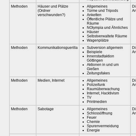
Methoden
Häuser und Plätze
Allgemeines
Di
(Ordner
Türme und Tripods
Ar
verschwunden?)
Anketten
Öffentliche Plätze und
Räume
NOlympia und Ähnliches
Häuser
Selbstverwaltete Räume
Wagenplätze
Methoden
Kommunikationsguerilla
Subversion allgemein
Di
Beispiele
Ar
Innenstadtaktion
Göttingen
Aktionen in und um
Gießen
Zeitungsfakes
Methoden
Medien, Internet
Allgemeines
Di
Polizeifunk
Ar
Raumüberwachung
Internet, Hacktivism
TV
Printmedien
Methoden
Sabotage
Allgemeines
Di
Schlossöffnung
Ar
Feuer
Chemie
Spurenvermeidung
Energie