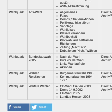
gestört
AStA, Mitbestimmung
Wahlquark
Anti-Wahl
Allgemeines
Direct A
Fakes
Archiv/
Demos, Straßenaktionen
Politikerauftritte stören
Sabotage
Wahllokale
Plakate verändern
Wahlboykott
Pro Wahl aus seltsamen
Richtungen
Zeitung „Macht nix“
Debatte um (Nicht-)Wählen
Wahlquark
Bundestagswahl
Nach der Wahl
Direct A
2005
Kurz vor der Wahl
Archiv/
Linke Wahlaufrufe
Aktionen
Wahlquark
Wahlen
Bürgermeisterwahl 1995
Direct A
Reiskirchen
Kommunalwahlen 1994-
Archiv/
1997
Wahlquark
Weitere Wahlen
OB-Wahl Gießen 2003
Direct A
Demo 14.9.2002
Archiv/
EU-Wahl 2005
Landtag Hessen 2003