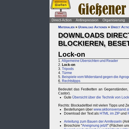
Direct-Action
Antirepression
Organisierung
Materialien
»
Download Aktionen
»
Direct Acti
DOWNLOADS DIREC
BLOCKIEREN, BESE
Lock-on
1.
Allgemeine Übersichten und Reader
2.
Lock-on
3.
Tripods
4.
Türme
5.
Beispiele vom Widerstand gegen die Agrog
6.
Rechtstipps
Bedeutet das Festketten an Gegenständen, 
Castor).
Gute
Übersicht über die Technik von Loc
Rechts: Blockadefibel mit vielen Tipps und Z
Bestellungen über
www.aktionsversand.s
Download der Text als
HTML im ZIP
und
Anleitung zum Bauen der Armfesseln
(Ank
Broschüre "
Aneignung jetzt!
" (Flächen u