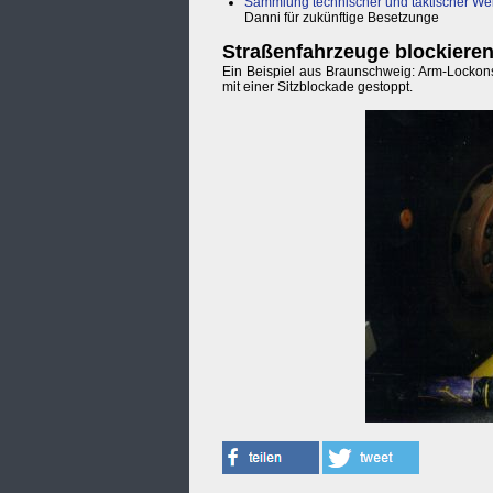
Sammlung technischer und taktischer We
Danni für zukünftige Besetzunge
Straßenfahrzeuge blockiere
Ein Beispiel aus Braunschweig: Arm-Lockon
mit einer Sitzblockade gestoppt.