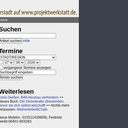
rvice
Suchen
Hilfe
Termine
vergangene Termine anzeigen
Weiterlesen
Kreis Gießen: B49-Neubau verhindern
++
Neues Buch:
Die Demokratie überwinden,
bevor sie sich selbst abschafft
++ Nichts mehr
verpassen:
Mailverteiler&Chats
Neue Mobilnr.: 015511439808), Festnetz
bleibt 06401-903283