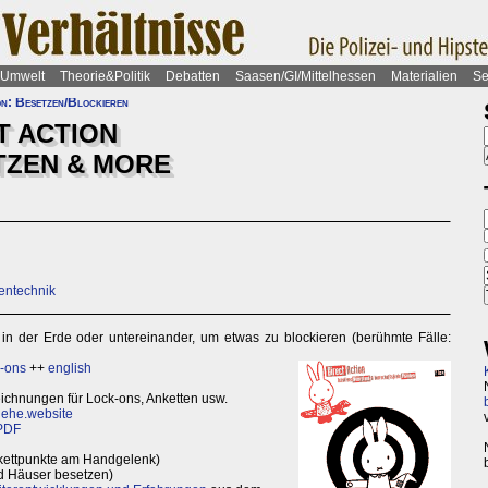
Umwelt
Theorie&Politik
Debatten
Saasen/GI/Mittelhessen
Materialien
Se
on: Besetzen/Blockieren
T ACTION
TZEN & MORE
entechnik
in der Erde oder untereinander, um etwas zu blockieren (berühmte Fälle:
k-ons
++
english
eichnungen für Lock-ons, Anketten usw.
iehe.website
PDF
ettpunkte am Handgelenk)
nd Häuser besetzen)