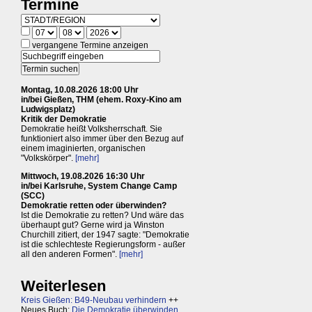
Termine
vergangene Termine anzeigen
Montag, 10.08.2026 18:00 Uhr
in/bei Gießen, THM (ehem. Roxy-Kino am
Ludwigsplatz)
Kritik der Demokratie
Demokratie heißt Volksherrschaft. Sie
funktioniert also immer über den Bezug auf
einem imaginierten, organischen
"Volkskörper".
[mehr]
Mittwoch, 19.08.2026 16:30 Uhr
in/bei Karlsruhe, System Change Camp
(SCC)
Demokratie retten oder überwinden?
Ist die Demokratie zu retten? Und wäre das
überhaupt gut? Gerne wird ja Winston
Churchill zitiert, der 1947 sagte: "Demokratie
ist die schlechteste Regierungsform - außer
all den anderen Formen".
[mehr]
Weiterlesen
Kreis Gießen: B49-Neubau verhindern
++
Neues Buch:
Die Demokratie überwinden,