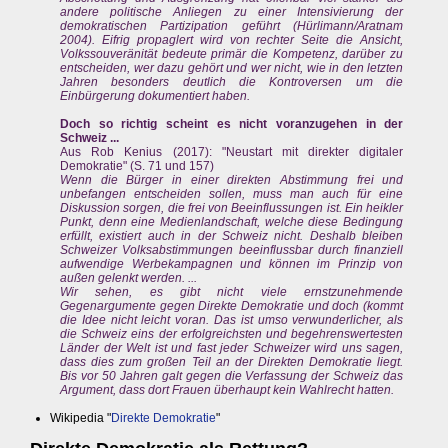
andere politische Anliegen zu einer Intensivierung der
demokratischen Partizipation geführt (Hürlimann/Aratnam
2004). Eifrig propaglert wird von rechter Seite die Ansicht,
Volkssouveränität bedeute primär die Kompetenz, darüber zu
entscheiden, wer dazu gehört und wer nicht, wie in den letzten
Jahren besonders deutlich die Kontroversen um die
Einbürgerung dokumentiert haben.
Doch so richtig scheint es nicht voranzugehen in der
Schweiz ...
Aus Rob Kenius (2017): "Neustart mit direkter digitaler
Demokratie" (S. 71 und 157)
Wenn die Bürger in einer direkten Abstimmung frei und
unbefangen entscheiden sollen, muss man auch für eine
Diskussion sorgen, die frei von Beeinflussungen ist. Ein heikler
Punkt, denn eine Medienlandschaft, welche diese Bedingung
erfüllt, existiert auch in der Schweiz nicht. Deshalb bleiben
Schweizer Volksabstimmungen beeinflussbar durch finanziell
aufwendige Werbekampagnen und können im Prinzip von
außen gelenkt werden. ...
Wir sehen, es gibt nicht viele ernstzunehmende
Gegenargumente gegen Direkte Demokratie und doch (kommt
die Idee nicht leicht voran. Das ist umso verwunderlicher, als
die Schweiz eins der erfolgreichsten und begehrenswertesten
Länder der Welt ist und fast jeder Schweizer wird uns sagen,
dass dies zum großen Teil an der Direkten Demokratie liegt.
Bis vor 50 Jahren galt gegen die Verfassung der Schweiz das
Argument, dass dort Frauen überhaupt kein Wahlrecht hatten.
Wikipedia "
Direkte Demokratie
"