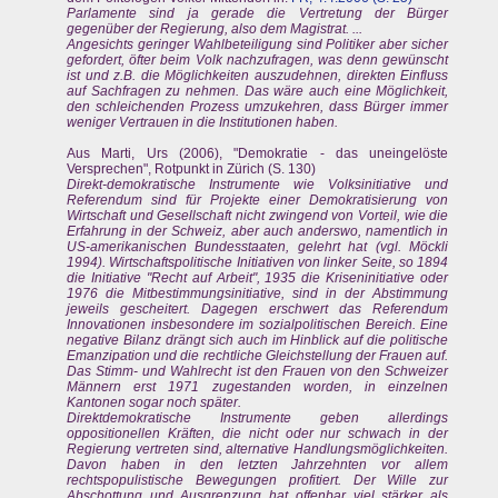
Parlamente sind ja gerade die Vertretung der Bürger
gegenüber der Regierung, also dem Magistrat. ...
Angesichts geringer Wahlbeteiligung sind Politiker aber sicher
gefordert, öfter beim Volk nachzufragen, was denn gewünscht
ist und z.B. die Möglichkeiten auszudehnen, direkten Einfluss
auf Sachfragen zu nehmen. Das wäre auch eine Möglichkeit,
den schleichenden Prozess umzukehren, dass Bürger immer
weniger Vertrauen in die Institutionen haben.
Aus Marti, Urs (2006), "Demokratie - das uneingelöste
Versprechen", Rotpunkt in Zürich (S. 130)
Direkt-demokratische Instrumente wie Volksinitiative und
Referendum sind für Projekte einer Demokratisierung von
Wirtschaft und Gesellschaft nicht zwingend von Vorteil, wie die
Erfahrung in der Schweiz, aber auch anderswo, namentlich in
US-amerikanischen Bundesstaaten, gelehrt hat (vgl. Möckli
1994). Wirtschaftspolitische Initiativen von linker Seite, so 1894
die Initiative "Recht auf Arbeit", 1935 die Kriseninitiative oder
1976 die Mitbestimmungsinitiative, sind in der Abstimmung
jeweils gescheitert. Dagegen erschwert das Referendum
Innovationen insbesondere im sozialpolitischen Bereich. Eine
negative Bilanz drängt sich auch im Hinblick auf die politische
Emanzipation und die rechtliche Gleichstellung der Frauen auf.
Das Stimm- und Wahlrecht ist den Frauen von den Schweizer
Männern erst 1971 zugestanden worden, in einzelnen
Kantonen sogar noch später.
Direktdemokratische Instrumente geben allerdings
oppositionellen Kräften, die nicht oder nur schwach in der
Regierung vertreten sind, alternative Handlungsmöglichkeiten.
Davon haben in den letzten Jahrzehnten vor allem
rechtspopulistische Bewegungen profitiert. Der Wille zur
Abschottung und Ausgrenzung hat offenbar viel stärker als