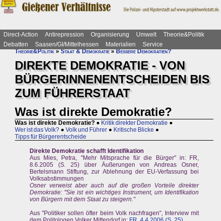
Direct-Action
Antirepression
Organisierung
Umwelt
Theorie&Politik
Debatten
Saasen/GI/Mittelhessen
Materialien
Service
Theorie&Politik
»
Staat & Demokratie
»
Bessere Demokratien?
DIREKTE DEMOKRATIE - VON
BÜRGERINNENENTSCHEIDEN BIS
ZUM FÜHRERSTAAT
Was ist direkte Demokratie?
Was ist direkte Demokratie?
●
Kritik direkter Demokratie
●
Wer ist das Volk?
●
Volk und Führer
●
Kritische Blicke
●
Tipps für Bürgerentscheide
Direkte Demokratie schafft Identifikation
Aus Mies, Petra, "Mehr Mitsprache für die Bürger" in: FR,
8.6.2005 (S. 25) über Äußerungen von Andreas Osner,
Bertelsmann Stiftung, zur Ablehnung der EU-Verfassung bei
Volksabstimmungen
Osner verweist aber auch auf die großen Vorteile direkter
Demokratie: "Sie ist ein wichtiges Instrument, um Identifikation
von Bürgern mit dem Staat zu steigern."
Aus "Politiker sollen öfter beim Volk nachfragen", Interview mit
dem Politologen Volker Mittendorf in:
FR, 4.4.2006 (S. 25)