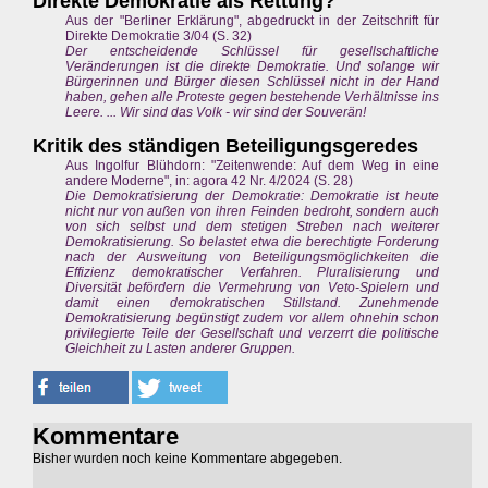
Direkte Demokratie als Rettung?
Aus der "Berliner Erklärung", abgedruckt in der Zeitschrift für
Direkte Demokratie 3/04 (S. 32)
Der entscheidende Schlüssel für gesellschaftliche
Veränderungen ist die direkte Demokratie. Und solange wir
Bürgerinnen und Bürger diesen Schlüssel nicht in der Hand
haben, gehen alle Proteste gegen bestehende Verhältnisse ins
Leere. ... Wir sind das Volk - wir sind der Souverän!
Kritik des ständigen Beteiligungsgeredes
Aus Ingolfur Blühdorn: "Zeitenwende: Auf dem Weg in eine
andere Moderne", in: agora 42 Nr. 4/2024 (S. 28)
Die Demokratisierung der Demokratie: Demokratie ist heute
nicht nur von außen von ihren Feinden bedroht, sondern auch
von sich selbst und dem stetigen Streben nach weiterer
Demokratisierung. So belastet etwa die berechtigte Forderung
nach der Ausweitung von Beteiligungsmöglichkeiten die
Effizienz demokratischer Verfahren. Pluralisierung und
Diversität befördern die Vermehrung von Veto-Spielern und
damit einen demokratischen Stillstand. Zunehmende
Demokratisierung begünstigt zudem vor allem ohnehin schon
privilegierte Teile der Gesellschaft und verzerrt die politische
Gleichheit zu Lasten anderer Gruppen.
Kommentare
Bisher wurden noch keine Kommentare abgegeben.