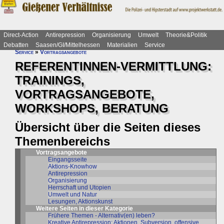
Direct-Action
Antirepression
Organisierung
Umwelt
Theorie&Politik
Debatten
Saasen/GI/Mittelhessen
Materialien
Service
Service
»
Vortragsangebote
REFERENTINNEN-VERMITTLUNG:
TRAININGS,
VORTRAGSANGEBOTE,
WORKSHOPS, BERATUNG
Übersicht über die Seiten dieses
Themenbereichs
Vortragsangebote
Eingangsseite
Aktions-Knowhow
Antirepression
Organisierung
Herrschaft und Utopien
Umwelt und Natur
Lesungen, Aktionskunst
Weitere Seiten in dieser Kategorie
Frühere Themen - Alternativ(en) leben?
Kreative Antirepression: Aktionen, Subversion, offensive