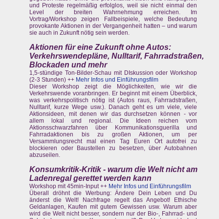
und Proteste regelmäßig erfolglos, weil sie nicht einmal den
Level der breiten Wahrnehmung erreichen. Im
Vortrag/Workshop zeigen Fallbeispiele, welche Bedeutung
provokante Aktionen in der Vergangenheit hatten – und warum
sie auch in Zukunft nötig sein werden.
Aktionen für eine Zukunft ohne Autos:
Verkehrswendepläne, Nulltarif, Fahrradstraßen,
Blockaden und mehr
1,5-stündige Ton-Bilder-Schau mit DIskussion oder Workshop
(2-3 Stunden) ++
Mehr Infos und Einführungsfilm
Dieser Workshop zeigt die Möglichkeiten, wie wir die
Verkehrswende voranbringen. Er beginnt mit einem Überblick,
was verkehrspolitisch nötig ist (Autos raus, Fahrradstraßen,
Nulltarif, kurze Wege usw.). Danach geht es um viele, viele
Aktionsideen, mit denen wir das durchsetzen können - vor
allem lokal und regional. Die Ideen reichen vom
Aktionsschwarzfahren über Kommunikationsguerilla und
Fahrradaktionen bis zu großen Aktionen, um per
Versammlungsrecht mal einen Tag Euren Ort autofrei zu
blockieren oder Baustellen zu besetzen, über Autobahnen
abzuseilen.
Konsumkritik-Kritik - warum die Welt nicht am
Ladenregal gerettet werden kann
Workshop mit 45min-Input ++
Mehr Infos und Einführungsfilm
Überall dröhnt die Werbung: Ändere Dein Leben und Du
änderst die Welt! Nachfrage regelt das Angebot! Ethische
Geldanlagen, Kaufen mit gutem Gewissen usw. Warum aber
wird die Welt nicht besser, sondern nur der Bio-, Fahrrad- und