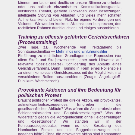
können, um lauter und deutlicher unsere Stimme zu erheben
oder uns politisch einzumischen: Kommunikationsguerilla,
verstecktes Theater, gezielte Blockaden oder Besetzungen,
intelligente Störung von Abläufen und vieles mehr schaffen
Aufmerksamkeit und bieten Platz für eigene Forderungen und
Visionen. Wir werden konkrete Aktionsideen besprechen, den
rechtlichen Rahmen durchleuchten und einiges ausprobieren.
Training zu offensiv geführten Gerichtsverfahren
(Prozesstraining)
Zwei Tage, z.B. Wochenende von Freitagabend bis
Sonntagnachmittag ++
Mehr Infos und Einführungsfilm
Einführung zu rechtlichen Grundlagen der Repression (vor
allem Straf- und Strafprozessrecht, aber auch Hinweise auf
relevante Spezialgesetze). Schilderung des Ablaufs eines
Gerichtsverfahrens. Dann Training in Form eines Rollenspiels
zu einem kompletten Gerichtsprozess mit der Möglichkeit, mal
verschiedene Rollen auszuprobieren (ZeugIn, AngeklagteR,
Publikum, Wachmensch).
Provokante Aktionen und ihre Bedeutung für
politischen Protest
Braucht politischer Protest die direkte Aktion, ein provokantes,
aufmerksamkeitserzeugendes Eingreifen in die
gesellschaftlichen Abläufe? Was wären die Atomproteste ohne
Schienenblockaden und Bauplatzbesetzungen? Was der
Widerstand gegen die Agrogentechnik ohne Feldbefreiungen
und -besetzungen? Wo ständen wir in der
Kohleausstiegsdebatte, wenn es die Besetzung des
Hambacher Forstes und die Baggerbesetzungen nicht
gegeben hätte? Ohne die provokante Aktion sind Kampagnen