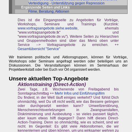
Verteidigung - Unterstützung gegen Repression
Ergänzende Seiten und Links
Filme, Beratung, Aktionen
Dies ist die Eingangsseite zu Angeboten für Vorträge,
Workshops, Seminare und Trainings (Kurzlink:
www.vortragsangebote.siehe.website
, ehemals
"www.vortragsangebote.tk" und
"www.vortragsangebote.de.vu"). Weitere Seiten zu Hierarchien
und Gruppenmethoden sind über das Menü oben unter
Service --> Vortragsangebote zu erreichen. ++
Gesamtübersicht "Service"
Wir trainieren politische und Aktionsgruppen, können für Vorträge,
Workshops oder Seminare angefragt werden oder beteiligen uns an
Diskussionen. Die Veranstaltungen können im Seminarhaus der
Projektwerkstatt oder bei Euch vor Ort organisiert werden.
Unsere aktuellen Top-Angebote
Aktionstraining (Direct-Action)
Zwei Tage, z.B. Wochenende von Freitagabend bis
Sonntagnachmittag ++
Mehr Infos und Einführungsfilm
Du findest, in der Welt läuft einiges verkehrt? Und fühlst Dich
ohnmächtig, weil Du oft nicht weißt, wie das Bessere gelingen
oder durchgesetzt werden kann? Umweltzerstörung,
Menschenrechtsverletzungen in Zwangsanstalten,
Diskriminierung und Ausbeutung - so vieles passiert täglich,
aber kaum etwas hilft dagegen? Dann hilft dieses Direct-
Action-Training. Denn so ohnmächtig, wie es scheint, sind wir
nicht. Im Gegenteil: Es gibt viele Aktionsformen, die wir
kennenlernen und üben können, um uns wirksamer wehren zu