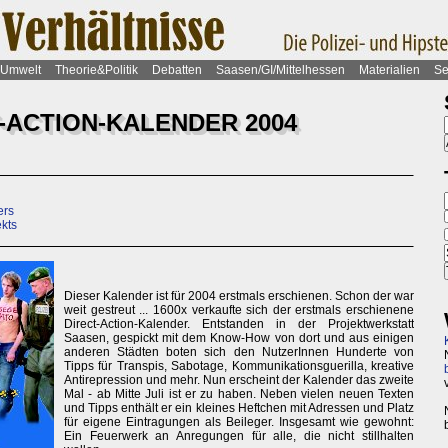
Umwelt
Theorie&Politik
Debatten
Saasen/GI/Mittelhessen
Materialien
Se
-ACTION-KALENDER 2004
ers
kts
Dieser Kalender ist für 2004 erstmals erschienen. Schon der war
weit gestreut ... 1600x verkaufte sich der erstmals erschienene
Direct-Action-Kalender. Entstanden in der Projektwerkstatt
Saasen, gespickt mit dem Know-How von dort und aus einigen
anderen Städten boten sich den NutzerInnen Hunderte von
Tipps für Transpis, Sabotage, Kommunikationsguerilla, kreative
Antirepression und mehr. Nun erscheint der Kalender das zweite
Mal - ab Mitte Juli ist er zu haben. Neben vielen neuen Texten
und Tipps enthält er ein kleines Heftchen mit Adressen und Platz
für eigene Eintragungen als Beileger. Insgesamt wie gewohnt:
Ein Feuerwerk an Anregungen für alle, die nicht stillhalten