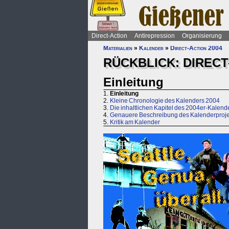
Direct-Action
Antirepression
Organisierung
Materialien
»
Kalender
»
Direct-Action 2004
RÜCKBLICK: DIRECT
Einleitung
1.
Einleitung
2.
Kleine Chronologie des Kalenders 2004
3.
Die inhaltlichen Kapitel des 2004er-Kalend
4.
Genauere Beschreibung des Kalenderproje
5.
Kritik am Kalender