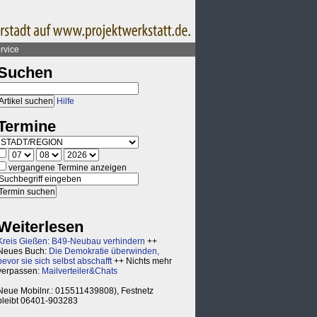
rvice
Suchen
Hilfe
Termine
vergangene Termine anzeigen
Weiterlesen
Kreis Gießen: B49-Neubau verhindern
++
Neues Buch:
Die Demokratie überwinden,
bevor sie sich selbst abschafft
++ Nichts mehr
verpassen:
Mailverteiler&Chats
Neue Mobilnr.: 015511439808), Festnetz
bleibt 06401-903283