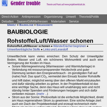
Direct-Action
Antirepression
Organisierung
Umwelt
Theorie&Politik
Debatten
Saasen/GI/Mittelhessen
Materialien
Service
Umwelt
»
Baubiologie
»
Eingangsseite
BAUBIOLOGIE
Rohstoffe/Luft/Wasser schonen
Rohstoffe/Luft/Wasser schonen
●
Wände/Dächer begrünen
●
Umweltverträgliche Stoffe
●
Links und Lesestoff
Umwelttechnik kann vieles erreichen: Den Schutz der Umweltgüter
Boden, Wasser und Luft, ein schöneres Wohnumfeld und auch eine
Verringerung der Kosten im Haus.
Solare Wärmegewinnung (Warmwasser- und Warmlufanlage) in
Verbindung mit ressourcensparender Heiztechnik und guter
Dämmung senken den Energieverbrauch - im günstigsten Fall auf
(nahe) Null. Das spart CO
, vermeidet den Einsatz fossiler Rohstoffe
2
und hilft dabei, möglichst wenig über den offenen Markt einzukaufen
und dafür ständig arbeiten zu gehen. In der Projektwerkstatt ist das
eine wichtige Sache, denn das Haus will unabhängig sein und nicht
ständig hinter Spenden und Förderungen herjagen und sich dafür
verbieten müssen. (
mehr ...
)
Strom aus der Sonne: Photovoltaik ist die einfachste Möglichkeit, direkt
am Haus regenerativen Strom zu gewinnen. Eine solche Anlage ziert
auch ein Dach der Projektwerkstatt und erzeugt rechnerisch mehr