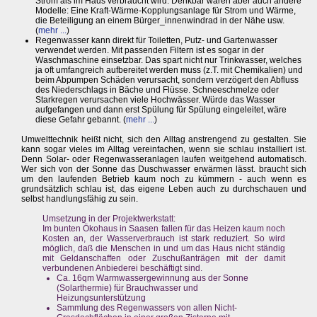
Strom als im Haus verbraucht wird. Denkbar wären aber auch andere
Modelle: Eine Kraft-Wärme-Kopplungsanlage für Strom und Wärme,
die Beteiligung an einem Bürger_innenwindrad in der Nähe usw.
(
mehr ...
)
Regenwasser kann direkt für Toiletten, Putz- und Gartenwasser
verwendet werden. Mit passenden Filtern ist es sogar in der
Waschmaschine einsetzbar. Das spart nicht nur Trinkwasser, welches
ja oft umfangreich aufbereitet werden muss (z.T. mit Chemikalien) und
beim Abpumpen Schäden verursacht, sondern verzögert den Abfluss
des Niederschlags in Bäche und Flüsse. Schneeschmelze oder
Starkregen verursachen viele Hochwässer. Würde das Wasser
aufgefangen und dann erst Spülung für Spülung eingeleitet, wäre
diese Gefahr gebannt. (
mehr ...
)
Umwelttechnik heißt nicht, sich den Alltag anstrengend zu gestalten. Sie
kann sogar vieles im Alltag vereinfachen, wenn sie schlau installiert ist.
Denn Solar- oder Regenwasseranlagen laufen weitgehend automatisch.
Wer sich von der Sonne das Duschwasser erwärmen lässt. braucht sich
um den laufenden Betrieb kaum noch zu kümmern - auch wenn es
grundsätzlich schlau ist, das eigene Leben auch zu durchschauen und
selbst handlungsfähig zu sein.
Umsetzung in der Projektwerkstatt:
Im bunten Ökohaus in Saasen fallen für das Heizen kaum noch
Kosten an, der Wasserverbrauch ist stark reduziert. So wird
möglich, daß die Menschen in und um das Haus nicht ständig
mit Geldanschaffen oder Zuschußanträgen mit der damit
verbundenen Anbiederei beschäftigt sind.
Ca. 16qm Warmwassergewinnung aus der Sonne
(Solarthermie) für Brauchwasser und
Heizungsunterstützung
Sammlung des Regenwassers von allen Nicht-