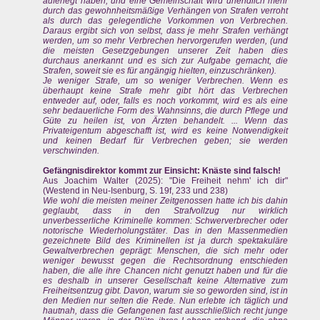
auferlegt haben; und eine Gemeinschaft wird unendlich mehr
durch das gewohnheitsmäßige Verhängen von Strafen verroht
als durch das gelegentliche Vorkommen von Verbrechen.
Daraus ergibt sich von selbst, dass je mehr Strafen verhängt
werden, um so mehr Verbrechen hervorgerufen werden, (und
die meisten Gesetzgebungen unserer Zeit haben dies
durchaus anerkannt und es sich zur Aufgabe gemacht, die
Strafen, soweit sie es für angängig hielten, einzuschränken).
Je weniger Strafe, um so weniger Verbrechen. Wenn es
überhaupt keine Strafe mehr gibt hört das Verbrechen
entweder auf, oder, falls es noch vorkommt, wird es als eine
sehr bedauerliche Form des Wahnsinns, die durch Pflege und
Güte zu heilen ist, von Ärzten behandelt. ... Wenn das
Privateigentum abgeschafft ist, wird es keine Notwendigkeit
und keinen Bedarf für Verbrechen geben; sie werden
verschwinden.
Gefängnisdirektor kommt zur Einsicht: Knäste sind falsch!
Aus Joachim Walter (2025): "Die Freiheit nehm' ich dir"
(Westend in Neu-Isenburg, S. 19f, 233 und 238)
Wie wohl die meisten meiner Zeitgenossen hatte ich bis dahin
geglaubt, dass in den Strafvollzug nur wirklich
unverbesserliche Kriminelle kommen: Schwerverbrecher oder
notorische Wiederholungstäter. Das in den Massenmedien
gezeichnete Bild des Kriminellen ist ja durch spektakuläre
Gewaltverbrechen geprägt: Menschen, die sich mehr oder
weniger bewusst gegen die Rechtsordnung entschieden
haben, die alle ihre Chancen nicht genutzt haben und für die
es deshalb in unserer Gesellschaft keine Alternative zum
Freiheitsentzug gibt. Davon, warum sie so geworden sind, ist in
den Medien nur selten die Rede. Nun erlebte ich täglich und
hautnah, dass die Gefangenen fast ausschließlich recht junge