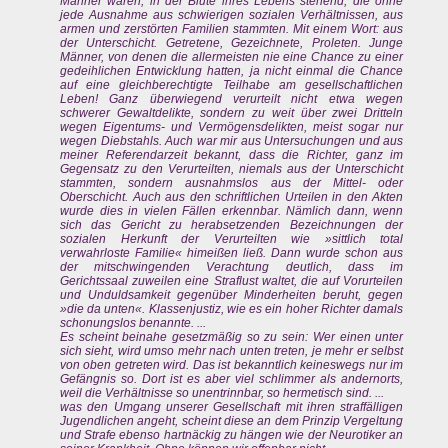
Männer waren, in der Blüte ihres Lebens stehend, die ohne
jede Ausnahme aus schwierigen sozialen Verhältnissen, aus
armen und zerstörten Familien stammten. Mit einem Wort: aus
der Unterschicht. Getretene, Gezeichnete, Proleten. Junge
Männer, von denen die allermeisten nie eine Chance zu einer
gedeihlichen Entwicklung hatten, ja nicht einmal die Chance
auf eine gleichberechtigte Teilhabe am gesellschaftlichen
Leben! Ganz überwiegend verurteilt nicht etwa wegen
schwerer Gewaltdelikte, sondern zu weit über zwei Dritteln
wegen Eigentums- und Vermögensdelikten, meist sogar nur
wegen Diebstahls. Auch war mir aus Untersuchungen und aus
meiner Referendarzeit bekannt, dass die Richter, ganz im
Gegensatz zu den Verurteilten, niemals aus der Unterschicht
stammten, sondern ausnahmslos aus der Mittel- oder
Oberschicht. Auch aus den schriftlichen Urteilen in den Akten
wurde dies in vielen Fällen erkennbar. Nämlich dann, wenn
sich das Gericht zu herabsetzenden Bezeichnungen der
sozialen Herkunft der Verurteilten wie »sittlich total
verwahrloste Familie« himeißen ließ. Dann wurde schon aus
der mitschwingenden Verachtung deutlich, dass im
Gerichtssaal zuweilen eine Straflust waltet, die auf Vorurteilen
und Unduldsamkeit gegenüber Minderheiten beruht, gegen
»die da unten«. Klassenjustiz, wie es ein hoher Richter damals
schonungslos benannte. ...
Es scheint beinahe gesetzmäßig so zu sein: Wer einen unter
sich sieht, wird umso mehr nach unten treten, je mehr er selbst
von oben getreten wird. Das ist bekanntlich keineswegs nur im
Gefängnis so. Dort ist es aber viel schlimmer als andernorts,
weil die Verhältnisse so unentrinnbar, so hermetisch sind. ...
was den Umgang unserer Gesellschaft mit ihren straffälligen
Jugendlichen angeht, scheint diese an dem Prinzip Vergeltung
und Strafe ebenso hartnäckig zu hängen wie der Neurotiker an