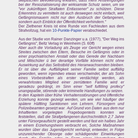
skeptischen Bevölkerung erklären, dass mehr Anstrengungen
bei der Resozialisierung der wirksamste Schutz seien, um sie
"vor zukünftigen Straftaten Entlassener" zu schützen. Diese
Erkenntnis zu vermitteln ist auch deswegen nicht einfach, weil
Gefängnismauern nicht nur den Ausbruch der Gefangenen,
sondern auch Einblick der Öffentlichkeit verhindern."
Der Ziethener Kreis ist eine Runde von Fachleuten aus dem
Strafvollzug, hat ein
10-Punkte-Papier
verabschiedet.
Aus der Studie von Rainer Danzinger u.a. (1977), "Der Weg ins
Gefängnis", Beltz Verlag in Weinheim (S. 60ff)
Aber auch die Vorladung als Zeuge vor Gericht wegen eines
Streites zwischen den Eltern, Besuche im Gefängnis oder in
einer psychiatrischen Anstalt oder das Gerede der Nachbarn
und Mitschüler ü ber derartige Vorfälle können nicht ohne
Auswirkung auf das Selbstbild des Heranwachsenden bleiben.
Er ist über die Auffälligkeit seiner Familie selbst auffällig
geworden, wenn irgendwo etwas verschwindet, der als Sohn
eines Vorbestraften als erster verdächtigt werden, als
verwahrlostes Mitglied einer zerrütteten Familie wird er
geradezu gedrängt, im Sinn einer "self fulfilling profecy"
unangepaßte, störende oder kriminelle Handlungen zu setzen.
In den Kapiteln über frühe Verhaltensstörungen und öffentliche
Erziehung konnte gezeigt werden, um wie viel häufiger der
spätere Häftling Sanktionen von Lehrern, Fürsorgern und
Polizeibeamten gesetzt war. Auf Grund von Daten aus dem nur
Inhaftierten vorgelegten Fragebogenteils konnten wir
feststellen, daß die Strafgefangenen durchschnittlich 2,7 Jahre
unter Fürsorgeaufsicht gestellt werden und fast ein halbes Jahr
in einem Erziehungsheim verbracht en, Solche Maßnahmen
wurden über das Jugendgericht verhängt, entweder, in Folge
unzureichender Obsorge oder schädigender Einwirkungen