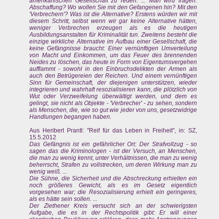
amerikanischen Gesellschaft zu reden. ... Man wird fragen:
Abschaffung? Wo wollen Sie mit den Gefangenen hin? Mit den
'Verbrechern'? Was ist die Alternative? Erstens würden wir mit
diesem Schritt, selbst wenn wir gar keine Alternative hätten,
weniger Verbrechen erzeugen als es die heutigen
Ausbildungsanstalten für Kriminalität tun. Zweitens besteht die
einzige wirkliche Alternative im Aufbau einer Gesellschaft, die
keine Gefängnisse braucht: Einer vernünftigen Umverteilung
von Macht und Einkommen, um das Feuer des brennenden
Neides zu löschen, das heute in Form von Eigentumsvergehen
aufflammt - sowohl in den Einbruchsdelikten der Armen als
auch den Betrügereien der Reichen. Und einem vernünftigen
Sinn für Gemeinschaft, der diejenigen unterstützen, wieder
integrieren und wahrhaft resozialisieren kann, die plötzlich von
Wut oder Verzweifelung überwältigt werden, und dem es
gelingt, sie nicht als Objekte - 'Verbrecher' - zu sehen, sondern
als Menschen, die, wie so gut wie jeder von uns, gesetzwidrige
Handlungen begangen haben.
Aus Heribert Prantl: "Reif für das Leben in Freiheit", in: SZ,
15.5.2012
Das Gefängnis ist ein gefährlicher Ort: Der Strafvollzug - so
sagen das die Kriminologen - ist der Versuch, an Menschen,
die man zu wenig kennt, unter Verhältnissen, die man zu wenig
beherrscht, Strafen zu vollstrecken, um deren Wirkung man zu
wenig weiß. ...
Die Sühne, die Sicherheit und die Abschreckung erhielten ein
noch größeres Gewicht, als es im Gesetz eigentlich
vorgesehen war; die Resozialisierung erhielt ein geringeres,
als es hätte sein sollen. ...
Der Ziethener Kreis versucht sich an der schwierigsten
Aufgabe, die es in der Rechtspolitik gibt: Er will einer