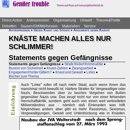
Direct-Action
Antirepression
Organisierung
Umwelt
Theorie&Politik
Debatten
Saasen/GI/Mittelhessen
Materialien
Service
Antirepression
»
Gegen Knast und Strafe
»
Argumente gegen Knäste
KNÄSTE MACHEN ALLES NUR
SCHLIMMER!
Statements gegen Gefängnisse
Statements gegen Gefängnisse
●
Strafe fördert Kriminalität
●
Illusion von Sicherheit
●
Knast-Zahlen
●
Zwangsarbeit
●
Engagement hinter Gittern?
●
Knast und Gewalt
●
Links
●
Bücher zum Thema
Auch "Linke" rufen oft nach mehr Staat, auch wenn ihnen das
manchmal nicht bewußt ist. Härtere Strafen für Vergewaltiger oder
Nazis, Beschwerden über zu lasches Vorgehen von Bullen
gegenüber Nazis usw. Das zeugt nicht nur von einer fehlenden
Herrschaftskritik, sondern geht auch von einen weit verbreiteten
Mißverständnis aus - nämlich daß Einknasten was hilft.
Nirgendswo anders aber gibt es mehr Rassismus, Sexismus,
Vergewaltigungen, Gewalt und Unterdrückung wie in Knästen.