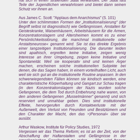
hat sich in einen strafenden Staat verwandelt. Der Staat läßt
Teile der Jugendlichen verwahrlosen und bietet dann seinen
Schutz vor ihnen an.
Aus James C. Scott: "Applaus dem Anarchismus" (S. 101)
Unter den schlimmsten Formen der „Institutionalisierung“ (der
Begriff selbst ist diagnostisch) wie Gefängnissen, Anstalten für
Geisteskranke, Waisenhäusern, Arbeitshäusern für die Armen,
Konzentrationslagern und Altersheimen kommt es zu einer
Persönlichkeitsstörung, die manchmal institutionelle oder
Anstaltsneurose« genannt wird. Sie ist das direkte Ergebnis
einer langzeitigen Institutionalisierung. Die darunter leiden
sind apathisch, ergreifen keine Initiative, zeigen wenig
Interesse an ihrer Umgebung, zeigen keine Initiative und
Spontaneität. Weil sie kooperativ sind und keinen Ärger
machen, erscheinen solche institutionellen Subjekte bei
denen, die das Sagen haben, in einem vorteilhaften Licht, auch
weil sie sich gut an die institutionelle Routine anpassen. In den
schwerwiegendsten Fällen können sie kindisch werden, eine
charakteristische Körperhaltung und Gangart zur Schau tragen
(in den Konzentrationslagern der Nazis wurden solche
Gefangenen, die dem Tod durch Entbehrung nahe waren, von
den anderen Gefangenen „Musselmänner“ genannt) und sich
reserviert und unnahbar geben. Dies sind institutionelle
Effekte, hervorgerufen durch Kontaktverluste mit der
Außenwelt, den Verlust von Freunden und Besitztümern und
den Charakter der Macht, den das >)Personal« über sie
ausübt.
Arthur Waskow, Institute für Policy Studies, 1972
Vergessen wir das Thema Reform; es ist an der Zeit, von der
Abschaffung der Haftanstalten und Gefängnisse in der