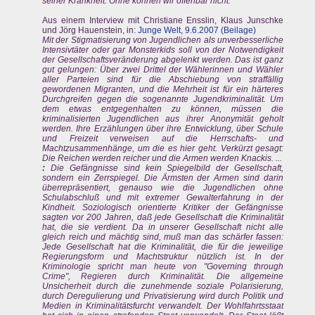
seiner Krankheit. Ohne können wir offenbar nicht.
Aus einem Interview mit Christiane Ensslin, Klaus Junschke
und Jörg Hauenstein, in:
Junge Welt, 9.6.2007 (Beilage)
Mit der Stigmatisierung von Jugendlichen als unverbesserliche
Intensivtäter oder gar Monsterkids soll von der Notwendigkeit
der Gesellschaftsveränderung abgelenkt werden. Das ist ganz
gut gelungen: Über zwei Drittel der Wählerinnen und Wähler
aller Parteien sind für die Abschiebung von straffällig
gewordenen Migranten, und die Mehrheit ist für ein härteres
Durchgreifen gegen die sogenannte Jugendkriminalität. Um
dem etwas entgegenhalten zu können, müssen die
kriminalisierten Jugendlichen aus ihrer Anonymität geholt
werden. Ihre Erzählungen über ihre Entwicklung, über Schule
und Freizeit verweisen auf die Herrschafts- und
Machtzusammenhänge, um die es hier geht. Verkürzt gesagt:
Die Reichen werden reicher und die Armen werden Knackis. ...
:
Die Gefängnisse sind kein Spiegelbild der Gesellschaft,
sondern ein Zerrspiegel. Die Ärmsten der Armen sind darin
überrepräsentiert, genauso wie die Jugendlichen ohne
Schulabschluß und mit extremer Gewalterfahrung in der
Kindheit. Soziologisch orientierte Kritiker der Gefängnisse
sagten vor 200 Jahren, daß jede Gesellschaft die Kriminalität
hat, die sie verdient. Da in unserer Gesellschaft nicht alle
gleich reich und mächtig sind, muß man das schärfer fassen:
Jede Gesellschaft hat die Kriminalität, die für die jeweilige
Regierungsform und Machtstruktur nützlich ist. In der
Kriminologie spricht man heute von "Governing through
Crime", Regieren durch Kriminalität. Die allgemeine
Unsicherheit durch die zunehmende soziale Polarisierung,
durch Deregulierung und Privatisierung wird durch Politik und
Medien in Kriminalitätsfurcht verwandelt. Der Wohlfahrtsstaat