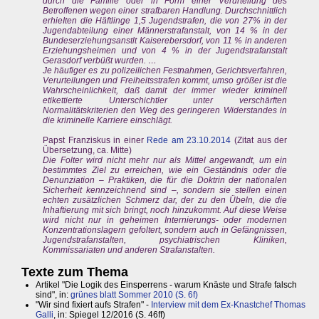
durch die Familie oder in Form einer Verurteilung des
Betroffenen wegen einer strafbaren Handlung. Durchschnittlich
erhieIten die Häftlinge 1,5 Jugendstrafen, die von 27% in der
Jugendabteilung einer Männerstrafanstalt, von 14 % in der
Bundeserziehungsanstlt Kaiserebersdorf, von 11 % in anderen
Erziehungsheimen und von 4 % in der Jugendstrafanstalt
Gerasdorf verbüßt wurden. …
Je häufiger es zu polizeilichen Festnahmen, Gerichtsverfahren,
Verurteilungen und Freiheitsstrafen kommt, umso größer ist die
Wahrscheinlichkeit, daß damit der immer wieder kriminell
etikettierte Unterschichtler unter verschärften
Normalitätskriterien den Weg des geringeren Widerstandes in
die kriminelle Karriere einschlägt.
Papst Franziskus in einer
Rede am 23.10.2014
(Zitat aus der
Übersetzung, ca. Mitte)
Die Folter wird nicht mehr nur als Mittel angewandt, um ein
bestimmtes Ziel zu erreichen, wie ein Geständnis oder die
Denunziation – Praktiken, die für die Doktrin der nationalen
Sicherheit kennzeichnend sind –, sondern sie stellen einen
echten zusätzlichen Schmerz dar, der zu den Übeln, die die
Inhaftierung mit sich bringt, noch hinzukommt. Auf diese Weise
wird nicht nur in geheimen Internierungs- oder modernen
Konzentrationslagern gefoltert, sondern auch in Gefängnissen,
Jugendstrafanstalten, psychiatrischen Kliniken,
Kommissariaten und anderen Strafanstalten.
Texte zum Thema
Artikel "Die Logik des Einsperrens - warum Knäste und Strafe falsch
sind", in:
grünes blatt Sommer 2010 (S. 6f)
"Wir sind fixiert aufs Strafen" -
Interview mit dem Ex-Knastchef Thomas
Galli
, in: Spiegel 12/2016 (S. 46ff)