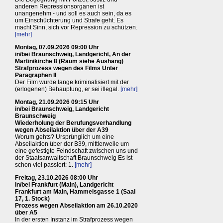
anderen Repressionsorganen ist
unangenehm - und soll es auch sein, da es
um Einschüchterung und Strafe geht. Es
macht Sinn, sich vor Repression zu schützen.
[mehr]
Montag, 07.09.2026 09:00 Uhr
in/bei Braunschweig, Landgericht, An der
Martinikirche 8 (Raum siehe Aushang)
Strafprozess wegen des Films Unter
Paragraphen II
Der Film wurde lange kriminalisiert mit der
(erlogenen) Behauptung, er sei illegal.
[mehr]
Montag, 21.09.2026 09:15 Uhr
in/bei Braunschweig, Landgericht
Braunschweig
Wiederholung der Berufungsverhandlung
wegen Abseilaktion über der A39
Worum gehts? Ursprünglich um eine
Abseilaktion über der B39, mittlerweile um
eine gefestigte Feindschaft zwischen uns und
der Staatsanwaltschaft Braunschweig Es ist
schon viel passiert: 1.
[mehr]
Freitag, 23.10.2026 08:00 Uhr
in/bei Frankfurt (Main), Landgericht
Frankfurt am Main, Hammelsgasse 1 (Saal
17, 1. Stock)
Prozess wegen Abseilaktion am 26.10.2020
über A5
In der ersten Instanz im Strafprozess wegen