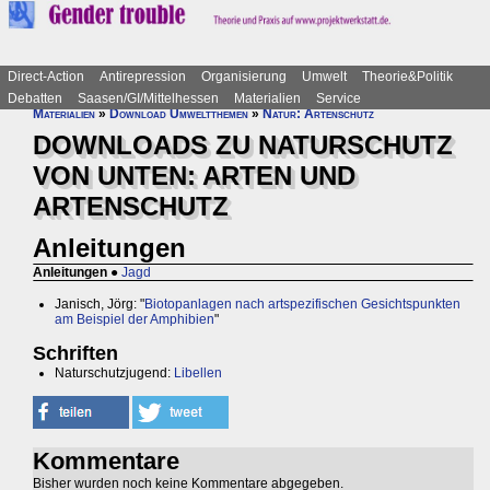
Direct-Action
Antirepression
Organisierung
Umwelt
Theorie&Politik
Debatten
Saasen/GI/Mittelhessen
Materialien
Service
Materialien
»
Download Umweltthemen
»
Natur: Artenschutz
DOWNLOADS ZU NATURSCHUTZ
VON UNTEN: ARTEN UND
ARTENSCHUTZ
Anleitungen
Anleitungen
●
Jagd
Janisch, Jörg: "
Biotopanlagen nach artspezifischen Gesichtspunkten
am Beispiel der Amphibien
"
Schriften
Naturschutzjugend:
Libellen
Kommentare
Bisher wurden noch keine Kommentare abgegeben.