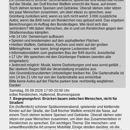
Ein (hoffentlich) schöner Sommerabend, spielende und kletternde Kinder
auf der Straße, der Duft frischer Waffeln erreicht die Nase, auf einem
Tisch stehen leckere Speisen und Getränke. Überall stehen oder sitzen
ein paar Menschen zusammen, um über etwas zu sprechen, was
Grünberg zustoßen wird, wenn es sich nicht wehrt: 3.000 zusätzliche
Autos, wenn die B49 rund um Reiskirchen neu gebaut wird. Das ergeben
Berechnungen im Auftrag des Bundestages. Wie lässt sich das
verhindern? Mit dabei: Menschen, die in und um Reiskirchen gegen den
Straßenneubau kämpfen.
• Ab 14 Uhr: Gemeinsam aufbauen
• Spielen und kreidemalen auf den asphaltierten Flächen
• Heißen Waffeln, Getränken, Kuchen und mehr auf der großen
Mitbringtheke - wer kann, bringt eigene Leckereien mit!
• Informationstafeln zum geplanten Bau der B49 durchs Jossollertal
• 17 Uhr: Wir sprechen mit den Grünberger Parteien (werden alle
eingeladen)
• Jederzeit möglich: Musik, kleine Darbietungen und was sonst gefällt ...
Bei starkem Regen fällt die Veranstaltung ersatzlos aus.
Alle Grundstückszufahrten Unbeteiligter bleiben frei. Die Gartenstraße ist
von 14 bis 21 Uhr nur von der Gartenstraße aus erreichbar.
Bitte keine Autos auf der Fläche parken bzw. rechtzeitig wegfahren.
Danke!
Samstag, 05.09.2026 17:00-20:00 Uhr
in/bei Reiskirchen, Hattenrod, Brunnengasse
7. Begegnungsfest: Brücken bauen zwischen Menschen, nicht für
Straßen!
Ein (hoffentlich) schöner Spätsommerabend, spielende und kletternde
Kinder auf der Straße, der Duft frischer Waffeln erreicht die Nase, auf
einem Tisch stehen leckere Speisen und Getränke. Überall stehen oder
sitzen ein paar Menschen zusammen, um über das Zusammenleben in
Reiskirchen zu sprechen. Ein wichtiges Thema: Die menschen- und
umweltfreundliche Art unserer Mobilität. Einige streiten darüber, ob die