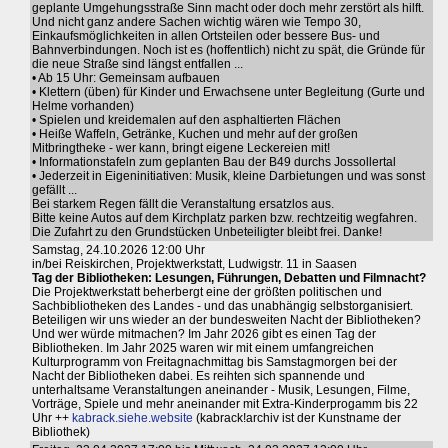
geplante Umgehungsstraße Sinn macht oder doch mehr zerstört als hilft.
Und nicht ganz andere Sachen wichtig wären wie Tempo 30,
Einkaufsmöglichkeiten in allen Ortsteilen oder bessere Bus- und
Bahnverbindungen. Noch ist es (hoffentlich) nicht zu spät, die Gründe für
die neue Straße sind längst entfallen ...
• Ab 15 Uhr: Gemeinsam aufbauen
• Klettern (üben) für Kinder und Erwachsene unter Begleitung (Gurte und
Helme vorhanden)
• Spielen und kreidemalen auf den asphaltierten Flächen
• Heiße Waffeln, Getränke, Kuchen und mehr auf der großen
Mitbringtheke - wer kann, bringt eigene Leckereien mit!
• Informationstafeln zum geplanten Bau der B49 durchs Jossollertal
• Jederzeit in Eigeninitiativen: Musik, kleine Darbietungen und was sonst
gefällt ...
Bei starkem Regen fällt die Veranstaltung ersatzlos aus.
Bitte keine Autos auf dem Kirchplatz parken bzw. rechtzeitig wegfahren.
Die Zufahrt zu den Grundstücken Unbeteiligter bleibt frei. Danke!
Samstag, 24.10.2026 12:00 Uhr
in/bei Reiskirchen, Projektwerkstatt, Ludwigstr. 11 in Saasen
Tag der Bibliotheken: Lesungen, Führungen, Debatten und Filmnacht?
Die Projektwerkstatt beherbergt eine der größten politischen und
Sachbibliotheken des Landes - und das unabhängig selbstorganisiert.
Beteiligen wir uns wieder an der bundesweiten Nacht der Bibliotheken?
Und wer würde mitmachen? Im Jahr 2026 gibt es einen Tag der
Bibliotheken. Im Jahr 2025 waren wir mit einem umfangreichen
Kulturprogramm von Freitagnachmittag bis Samstagmorgen bei der
Nacht der Bibliotheken dabei. Es reihten sich spannende und
unterhaltsame Veranstaltungen aneinander - Musik, Lesungen, Filme,
Vorträge, Spiele und mehr aneinander mit Extra-Kinderprogamm bis 22
Uhr ++
kabrack.siehe.website
(kabrack!archiv ist der Kunstname der
Bibliothek)