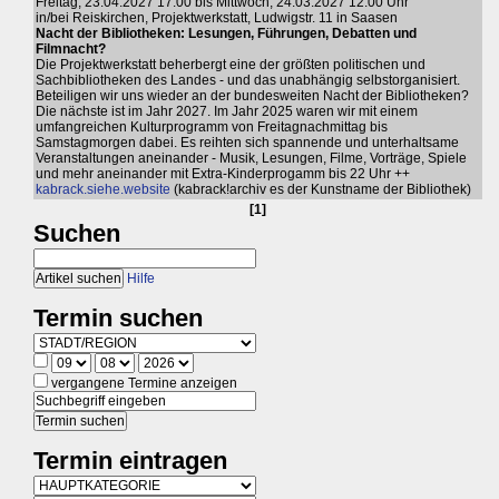
Freitag, 23.04.2027 17:00 bis Mittwoch, 24.03.2027 12:00 Uhr
in/bei Reiskirchen, Projektwerkstatt, Ludwigstr. 11 in Saasen
Nacht der Bibliotheken: Lesungen, Führungen, Debatten und
Filmnacht?
Die Projektwerkstatt beherbergt eine der größten politischen und
Sachbibliotheken des Landes - und das unabhängig selbstorganisiert.
Beteiligen wir uns wieder an der bundesweiten Nacht der Bibliotheken?
Die nächste ist im Jahr 2027. Im Jahr 2025 waren wir mit einem
umfangreichen Kulturprogramm von Freitagnachmittag bis
Samstagmorgen dabei. Es reihten sich spannende und unterhaltsame
Veranstaltungen aneinander - Musik, Lesungen, Filme, Vorträge, Spiele
und mehr aneinander mit Extra-Kinderprogamm bis 22 Uhr ++
kabrack.siehe.website
(kabrack!archiv es der Kunstname der Bibliothek)
[1]
Suchen
Hilfe
Termin suchen
vergangene Termine anzeigen
Termin eintragen