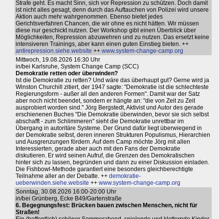
Strafe geht. Es macht Sinn, sich vor Repression zu schützen. Doch damit
ist nicht alles gesagt, denn durch das Auftauchen von Polizei wird unsere
Aktion auch mehr wahrgenommen. Ebenso bietet jedes
Gerichtsverfahren Chancen, die wir ohne es nicht hätten. Wir müssen
diese nur geschickt nutzen. Der Workshop gibt einen Überblick über
Möglichkeiten, Repression abzuwehren und zu nutzen. Das ersetzt keine
intensiveren Trainings, aber kann einen guten Einstieg bieten. ++
antirepression.siehe.website
++
www.system-change-camp.org
Mittwoch, 19.08.2026 16:30 Uhr
in/bei Karlsruhe, System Change Camp (SCC)
Demokratie retten oder überwinden?
Ist die Demokratie zu retten? Und wäre das überhaupt gut? Gerne wird ja
Winston Churchill zitiert, der 1947 sagte: "Demokratie ist die schlechteste
Regierungsform - außer all den anderen Formen". Damit war der Satz
aber noch nicht beendet, sondern er hängte an: "die von Zeit zu Zeit
ausprobiert worden sind." Jörg Bergstedt, Aktivist und Autor des gerade
erschienenen Buches "Die Demokratie überwinden, bevor sie sich selbst
abschafft - zum Schlimmeren" sieht die Demokratie unrettbar im
Übergang in autoritäre Systeme. Der Grund dafür liegt überwiegend in
der Demokratie selbst, deren inneren Strukturen Populismus, Hierarchien
und Ausgrenzungen fördern. Auf dem Camp möchte Jörg mit allen
Interessierten, gerade aber auch mit den Fans der Demokratie
diskutieren. Er wird seinen Aufruf, die Grenzen des Demokratischen
hinter sich zu lassen, begründen und dann zu einer Diskussion einladen.
Die Fishbowl-Methode garantiert eine besonders gleichberechtigte
Teilnahme aller an der Debatte. ++
demokratie-
ueberwinden.siehe.website
++
www.system-change-camp.org
Sonntag, 30.08.2026 16:00-20:00 Uhr
in/bei Grünberg, Ecke B49/Gartenstraße
6. Begegnungsfest: Brücken bauen zwischen Menschen, nicht für
Straßen!