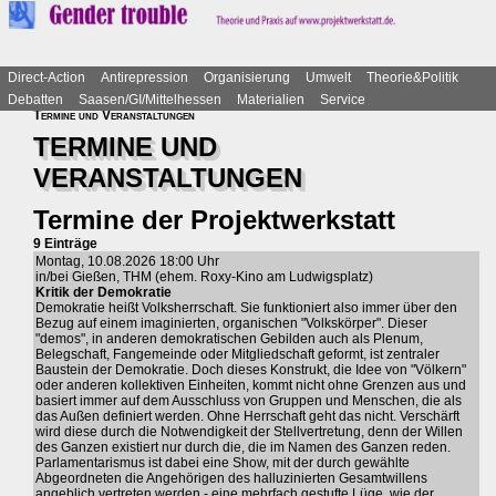
Direct-Action
Antirepression
Organisierung
Umwelt
Theorie&Politik
Debatten
Saasen/GI/Mittelhessen
Materialien
Service
Termine und Veranstaltungen
TERMINE UND
VERANSTALTUNGEN
Termine der Projektwerkstatt
9 Einträge
Montag, 10.08.2026 18:00 Uhr
in/bei Gießen, THM (ehem. Roxy-Kino am Ludwigsplatz)
Kritik der Demokratie
Demokratie heißt Volksherrschaft. Sie funktioniert also immer über den
Bezug auf einem imaginierten, organischen "Volkskörper". Dieser
"demos", in anderen demokratischen Gebilden auch als Plenum,
Belegschaft, Fangemeinde oder Mitgliedschaft geformt, ist zentraler
Baustein der Demokratie. Doch dieses Konstrukt, die Idee von "Völkern"
oder anderen kollektiven Einheiten, kommt nicht ohne Grenzen aus und
basiert immer auf dem Ausschluss von Gruppen und Menschen, die als
das Außen definiert werden. Ohne Herrschaft geht das nicht. Verschärft
wird diese durch die Notwendigkeit der Stellvertretung, denn der Willen
des Ganzen existiert nur durch die, die im Namen des Ganzen reden.
Parlamentarismus ist dabei eine Show, mit der durch gewählte
Abgeordneten die Angehörigen des halluzinierten Gesamtwillens
angeblich vertreten werden - eine mehrfach gestufte Lüge, wie der