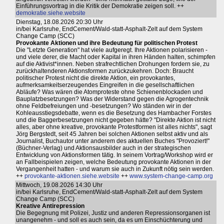
Einführungsvortrag in die Kritik der Demokratie zeigen soll. ++
demokratie.siehe.website
Dienstag, 18.08.2026 20:30 Uhr
in/bei Karlsruhe, EndCement/Wald-statt-Asphalt-Zelt auf dem System
Change Camp (SCC)
Provokante Aktionen und ihre Bedeutung für politischen Protest
Die "Letzte Generation" hat viele aufgeregt. Ihre Aktionen polarisieren -
und viele derer, die Macht oder Kapital in ihren Händen halten, schimpfen
auf die Aktivist*innen. Neben strafrechtlichen Drohungen fordern sie, zu
zurückhaltenderen Aktionsformen zurückzukehren. Doch: Braucht
politischer Protest nicht die direkte Aktion, ein provokantes,
aufmerksamkeitserzeugendes Eingreifen in die gesellschaftlichen
Abläufe? Was wären die Atomproteste ohne Schienenblockaden und
Bauplatzbesetzungen? Was der Widerstand gegen die Agrogentechnik
ohne Feldbefreiungen und -besetzungen? Wo ständen wir in der
Kohleausstiegsdebatte, wenn es die Besetzung des Hambacher Forstes
und die Baggerbesetzungen nicht gegeben hätte? "Direkte Aktion ist nicht
alles, aber ohne kreative, provokante Protestformen ist alles nichts", sagt
Jörg Bergstedt, seit 45 Jahren bei solchen Aktionen selbst aktiv und als
Journalist, Buchautor unter anderem des aktuellen Buches "Provoziert!"
(Büchner-Verlag) und Aktionsausbilder auch in der strategischen
Entwicklung von Aktionsformen tätig. In seinem Vortrag/Workshop wird er
an Fallbeispielen zeigen, welche Bedeutung provokante Aktionen in der
Vergangenheit hatten - und warum sie auch in Zukunft nötig sein werden.
++
provokante-aktionen.siehe.website
++
www.system-change-camp.org
Mittwoch, 19.08.2026 14:30 Uhr
in/bei Karlsruhe, EndCement/Wald-statt-Asphalt-Zelt auf dem System
Change Camp (SCC)
Kreative Antirepression
Die Begegnung mit Polizei, Justiz und anderen Repressionsorganen ist
unangenehm - und soll es auch sein, da es um Einschüchterung und