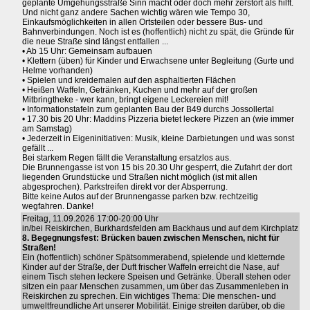
geplante Umgehungsstraße Sinn macht oder doch mehr zerstört als hilft.
Und nicht ganz andere Sachen wichtig wären wie Tempo 30,
Einkaufsmöglichkeiten in allen Ortsteilen oder bessere Bus- und
Bahnverbindungen. Noch ist es (hoffentlich) nicht zu spät, die Gründe für
die neue Straße sind längst entfallen ...
• Ab 15 Uhr: Gemeinsam aufbauen
• Klettern (üben) für Kinder und Erwachsene unter Begleitung (Gurte und
Helme vorhanden)
• Spielen und kreidemalen auf den asphaltierten Flächen
• Heißen Waffeln, Getränken, Kuchen und mehr auf der großen
Mitbringtheke - wer kann, bringt eigene Leckereien mit!
• Informationstafeln zum geplanten Bau der B49 durchs Jossollertal
• 17.30 bis 20 Uhr: Maddins Pizzeria bietet leckere Pizzen an (wie immer
am Samstag)
• Jederzeit in Eigeninitiativen: Musik, kleine Darbietungen und was sonst
gefällt ...
Bei starkem Regen fällt die Veranstaltung ersatzlos aus.
Die Brunnengasse ist von 15 bis 20.30 Uhr gesperrt, die Zufahrt der dort
liegenden Grundstücke und Straßen nicht möglich (ist mit allen
abgesprochen). Parkstreifen direkt vor der Absperrung.
Bitte keine Autos auf der Brunnengasse parken bzw. rechtzeitig
wegfahren. Danke!
Freitag, 11.09.2026 17:00-20:00 Uhr
in/bei Reiskirchen, Burkhardsfelden am Backhaus und auf dem Kirchplatz
8. Begegnungsfest: Brücken bauen zwischen Menschen, nicht für
Straßen!
Ein (hoffentlich) schöner Spätsommerabend, spielende und kletternde
Kinder auf der Straße, der Duft frischer Waffeln erreicht die Nase, auf
einem Tisch stehen leckere Speisen und Getränke. Überall stehen oder
sitzen ein paar Menschen zusammen, um über das Zusammenleben in
Reiskirchen zu sprechen. Ein wichtiges Thema: Die menschen- und
umweltfreundliche Art unserer Mobilität. Einige streiten darüber, ob die