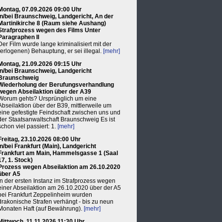
Montag, 07.09.2026 09:00 Uhr
in/bei Braunschweig, Landgericht, An der
Martinikirche 8 (Raum siehe Aushang)
Strafprozess wegen des Films Unter
Paragraphen II
Der Film wurde lange kriminalisiert mit der
(erlogenen) Behauptung, er sei illegal.
[mehr]
Montag, 21.09.2026 09:15 Uhr
in/bei Braunschweig, Landgericht
Braunschweig
Wiederholung der Berufungsverhandlung
wegen Abseilaktion über der A39
Worum gehts? Ursprünglich um eine
Abseilaktion über der B39, mittlerweile um
eine gefestigte Feindschaft zwischen uns und
der Staatsanwaltschaft Braunschweig Es ist
schon viel passiert: 1.
[mehr]
Freitag, 23.10.2026 08:00 Uhr
in/bei Frankfurt (Main), Landgericht
Frankfurt am Main, Hammelsgasse 1 (Saal
17, 1. Stock)
Prozess wegen Abseilaktion am 26.10.2020
über A5
In der ersten Instanz im Strafprozess wegen
einer Abseilaktion am 26.10.2020 über der A5
bei Frankfurt Zeppelinheim wurden
drakonische Strafen verhängt - bis zu neun
Monaten Haft (auf Bewährung).
[mehr]
Mittwoch, 11.11.2026 11:30 Uhr