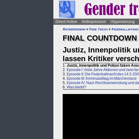
Direct-Action
Antirepression
Organisierung
Antirepression
»
Fiese Tricks
»
Federballaffäre:
FINAL COUNTDOWN A
Justiz, Innenpolitik 
lassen Kritiker vers
1.
Justiz, Innenpolitik und Polizei faken A
2.
Episode I: Viele Jahre Aktionen und zwei fa
3.
Episode II: Die Federballnacht des 14.5.20
4.
Episode III: Kriminalalltag im Märchenland
5.
Episode IV: Nazi-Rechtsanwendung und das
6.
Was bleibt?