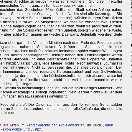
rt einen Anschlag zu verüben – was sonst könnte ein Grund sein, freiwillig
dnungshüter. Nun … ganz ehrlich: das wissen wir auch nicht.
 nachdem das Geschehen 20km östlich der Stadt seinen Anfang nahm,
e der Gerichte an der Ostanlage. Merke: Nachts sind alle Katzen grau. Sie
 es wegen starker Strahler auch am hellsten), wühlten in ihren Rucksäcken
diesen: Ein rot-weißes Absperrband, welches sie zwischen zwei Pfosten
ie ohne langes Zögern genau dafür einsetzten, wofür sie produziert wurden.
 und hin. Die Spielis wechselten ihren Spielort, spielten wieder eine Weile,
– aber schließlich gingen sie wieder. Das war‘s. Jedenfalls von ihrer Seite
 dazu eher gar nicht. Vierzehn Minuten nach dem Ende des Federballspiels
ng aus und nahm die Spielis schließlich über eine Stunde später in einer
Landschaft krachten dafür Polizeiautos ineinander, später wurden Wohnungen
und Jacken beschlagnahmt. Beteiligt neben den Federballspielis waren
ehrerer Stationen und einer Bereitschaftseinheit, zivile operative Einheiten
n hinzu: Staatsschützis, jede Menge Richtis, Rechtsanwältis, Journalistis
der Inhaftierung. Nicht zu vergessen die, die alles geplant hatten: Der
Innenministerium, der regionale Polizeipräsident und sein Stellvertreter,
 – und, tja, der Innenminister höchstpersönlich, der sich absurderweise bei
er, als sie öffentlich wurde, nicht sein Amt kostete. Immerhin war er
 Landes aufgestiegen.
ln? Warum so hochkaratige Einheiten und ein solch riesiges Manöver? War
istischen Anschlags? Es klingt unglaublich: Nein, es war nichts – außer dem
rium hatten sich etwas anderes gewünscht.
„Federballaffäre“. Die Daten stammen aus den Polizei- und Gerichtsakten
interne Studie des Landeskriminalamtes über alle Abläufe dar, die ebenfalls
schlimmer!
ch als Akten im
kabrack!archiv der Projektwerkstatt
, im Buch „
Tatort
cks von Polizei und Justiz
“.