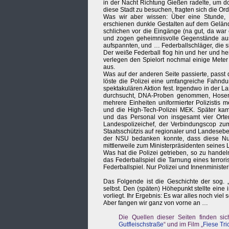
in der Nacht Richtung Gießen radelte, um do
diese Stadt zu besuchen, fragten sich die Or
Was wir aber wissen: Über eine Stunde,
erschienen dunkle Gestalten auf dem Geländ
schlichen vor die Eingänge (na gut, da war
und zogen geheimnisvolle Gegenstände aus 
aufspannten, und … Federballschläger, die s
Der weiße Federball flog hin und her und her
verlegen den Spielort nochmal einige Meter 
aus.
Was auf der anderen Seite passierte, passt
löste die Polizei eine umfangreiche Fahndu
spektakulären Aktion fest. Irgendwo in der 
durchsucht, DNA-Proben genommen, Hosen 
mehrere Einheiten uniformierter Polizistis m
und die High-Tech-Polizei MEK. Später kame
und das Personal von insgesamt vier Orten 
Landespolizeichef, der Verbindungscop zum 
Staatsschützis auf regionaler und Landeseben
der NSU bedanken konnte, dass diese Numm
mittlerweile zum Ministerpräsidenten seines
Was hat die Polizei getrieben, so zu hande
das Federballspiel die Tarnung eines terror
Federballspiel. Nur Polizei und Innenministe
Das Folgende ist die Geschichte der sog. 
selbst. Den (späten) Höhepunkt stellte eine 
vorliegt. Ihr Ergebnis: Es war alles noch viel 
Aber fangen wir ganz von vorne an …
Die Quellen dieser Seiten finden si
Gutfleischstraße
“ und im Film „
Fiese Tri