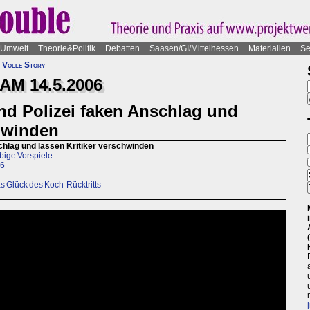
Umwelt
Theorie&Politik
Debatten
Saasen/GI/Mittelhessen
Materialien
Se
 Volle Story
M 14.5.2006
und Polizei faken Anschlag und
chwinden
nschlag und lassen Kritiker verschwinden
rbige Vorspiele
06
 Glück des Koch-Rücktritts