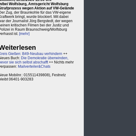
in/bei Wolfsburg, Amtsgericht Wolfsburg
Strafprozess wegen Aktion auf VW-Gelände
Der Zug, der Braunkohle für das VW-eigene
Kraftwerk bringt, wurde blockiert. Mit dabei
war der Journalist Jörg Bergstedt, der wegen
seinen kritischen Filmen bei der Justiz und
Polizei in Raum Braunschweig/Wolfsburg
verhasst ist.
[mehr]
Weiterlesen
Kreis Gießen: B49-Neubau verhindern
++
Neues Buch:
Die Demokratie überwinden,
bevor sie sich selbst abschafft
++ Nichts mehr
verpassen:
Mailverteiler&Chats
Neue Mobilnr.: 015511439808), Festnetz
bleibt 06401-903283