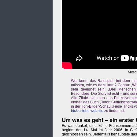
Mitsc
Wer kennt das Ratespiel, bei dem mit
müssen, wie es dazu kam? Genau: „Was g
sehr geeignet sein: „Drei Menschen
Besondere: Die Story ist echt – und sei 
Alle Zitate stammen aus Polizeivermer
enthält das Buch „Tatort Gutfleischstra
in der Ton-Bilder-Schau „Fiese Tricks v
tricks.siehe.website
zu finden ist.
Um was es geht – ein erster 
Es war dunkel, eine kühle Frühsommernac
beginnt der 14. Mai im Jahr 2006. In Gie
geschlossen sein. Jedenfalls behauptete da