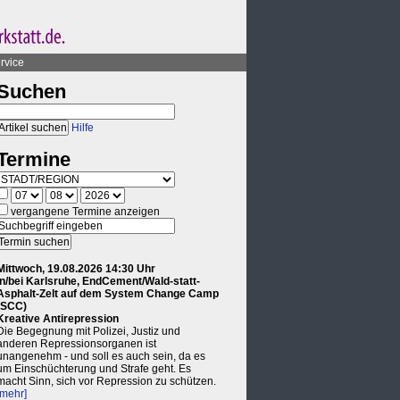
rvice
Suchen
Hilfe
Termine
vergangene Termine anzeigen
Mittwoch, 19.08.2026 14:30 Uhr
in/bei Karlsruhe, EndCement/Wald-statt-
Asphalt-Zelt auf dem System Change Camp
(SCC)
Kreative Antirepression
Die Begegnung mit Polizei, Justiz und
anderen Repressionsorganen ist
unangenehm - und soll es auch sein, da es
um Einschüchterung und Strafe geht. Es
macht Sinn, sich vor Repression zu schützen.
[mehr]