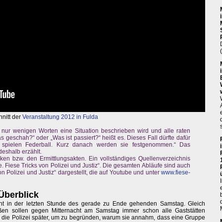
hnitt der
Veranstaltung 2012 in Fulda
 nur wenigen Worten eine Situation beschrieben wird und alle raten
eschah?“ oder „Was ist passiert?“ heißt es. Dieses Fall dürfte dafür
 spielen Federball. Kurz danach werden sie festgenommen.“ Das
deshalb erzählt.
ken bzw. den Ermittlungsakten. Ein vollständiges Quellenverzeichnis
ße. Fiese Tricks von Polizei und Justiz“. Die gesamten Abläufe sind auch
on Polizei und Justiz“ dargestellt, die auf Youtube und unter
www.fiese-
Überblick
ht in der letzten Stunde des gerade zu Ende gehenden Samstag. Gleich
ßen sollen gegen Mitternacht am Samstag immer schon alle Gaststätten
s die Polizei später, um zu begründen, warum sie annahm, dass eine Gruppe