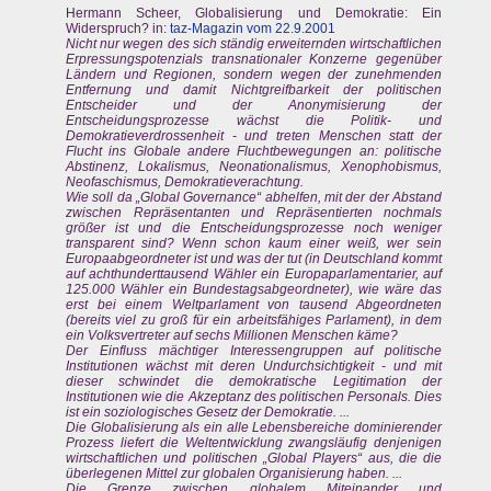
Hermann Scheer, Globalisierung und Demokratie: Ein
Widerspruch? in:
taz-Magazin vom 22.9.2001
Nicht nur wegen des sich ständig erweiternden wirtschaftlichen
Erpressungspotenzials transnationaler Konzerne gegenüber
Ländern und Regionen, sondern wegen der zunehmenden
Entfernung und damit Nichtgreifbarkeit der politischen
Entscheider und der Anonymisierung der
Entscheidungsprozesse wächst die Politik- und
Demokratieverdrossenheit - und treten Menschen statt der
Flucht ins Globale andere Fluchtbewegungen an: politische
Abstinenz, Lokalismus, Neonationalismus, Xenophobismus,
Neofaschismus, Demokratieverachtung.
Wie soll da „Global Governance“ abhelfen, mit der der Abstand
zwischen Repräsentanten und Repräsentierten nochmals
größer ist und die Entscheidungsprozesse noch weniger
transparent sind? Wenn schon kaum einer weiß, wer sein
Europaabgeordneter ist und was der tut (in Deutschland kommt
auf achthunderttausend Wähler ein Europaparlamentarier, auf
125.000 Wähler ein Bundestagsabgeordneter), wie wäre das
erst bei einem Weltparlament von tausend Abgeordneten
(bereits viel zu groß für ein arbeitsfähiges Parlament), in dem
ein Volksvertreter auf sechs Millionen Menschen käme?
Der Einfluss mächtiger Interessengruppen auf politische
Institutionen wächst mit deren Undurchsichtigkeit - und mit
dieser schwindet die demokratische Legitimation der
Institutionen wie die Akzeptanz des politischen Personals. Dies
ist ein soziologisches Gesetz der Demokratie. ...
Die Globalisierung als ein alle Lebensbereiche dominierender
Prozess liefert die Weltentwicklung zwangsläufig denjenigen
wirtschaftlichen und politischen „Global Players“ aus, die die
überlegenen Mittel zur globalen Organisierung haben. ...
Die Grenze zwischen globalem Miteinander und