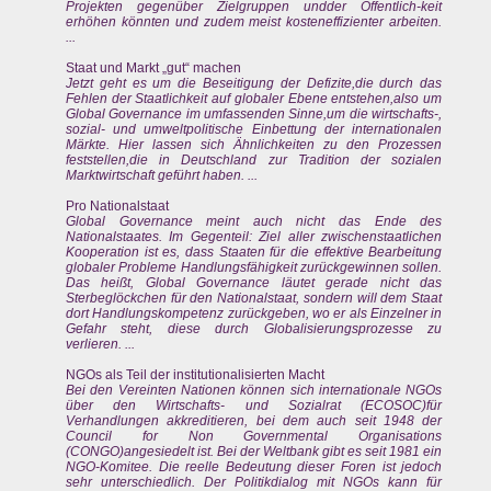
Projekten gegenüber Zielgruppen undder Öffentlich-keit
erhöhen könnten und zudem meist kosteneffizienter arbeiten.
...
Staat und Markt „gut“ machen
Jetzt geht es um die Beseitigung der Defizite,die durch das
Fehlen der Staatlichkeit auf globaler Ebene entstehen,also um
Global Governance im umfassenden Sinne,um die wirtschafts-,
sozial- und umweltpolitische Einbettung der internationalen
Märkte. Hier lassen sich Ähnlichkeiten zu den Prozessen
feststellen,die in Deutschland zur Tradition der sozialen
Marktwirtschaft geführt haben. ...
Pro Nationalstaat
Global Governance meint auch nicht das Ende des
Nationalstaates. Im Gegenteil: Ziel aller zwischenstaatlichen
Kooperation ist es, dass Staaten für die effektive Bearbeitung
globaler Probleme Handlungsfähigkeit zurückgewinnen sollen.
Das heißt, Global Governance läutet gerade nicht das
Sterbeglöckchen für den Nationalstaat, sondern will dem Staat
dort Handlungskompetenz zurückgeben, wo er als Einzelner in
Gefahr steht, diese durch Globalisierungsprozesse zu
verlieren. ...
NGOs als Teil der institutionalisierten Macht
Bei den Vereinten Nationen können sich internationale NGOs
über den Wirtschafts- und Sozialrat (ECOSOC)für
Verhandlungen akkreditieren, bei dem auch seit 1948 der
Council for Non Governmental Organisations
(CONGO)angesiedelt ist. Bei der Weltbank gibt es seit 1981 ein
NGO-Komitee. Die reelle Bedeutung dieser Foren ist jedoch
sehr unterschiedlich. Der Politikdialog mit NGOs kann für