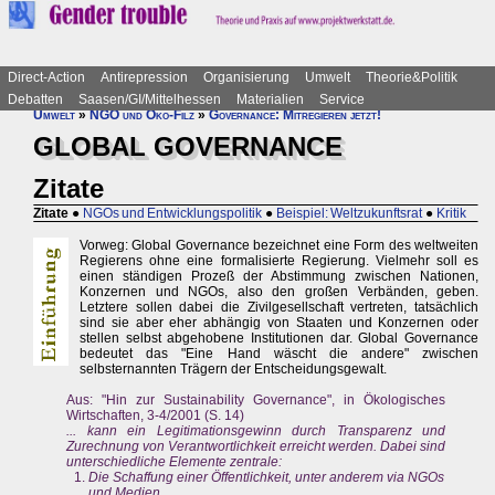
Direct-Action
Antirepression
Organisierung
Umwelt
Theorie&Politik
Debatten
Saasen/GI/Mittelhessen
Materialien
Service
Umwelt
»
NGO und Öko-Filz
»
Governance: Mitregieren jetzt!
GLOBAL GOVERNANCE
Zitate
Zitate
●
NGOs und Entwicklungspolitik
●
Beispiel: Weltzukunftsrat
●
Kritik
Vorweg: Global Governance bezeichnet eine Form des weltweiten
Regierens ohne eine formalisierte Regierung. Vielmehr soll es
einen ständigen Prozeß der Abstimmung zwischen Nationen,
Konzernen und NGOs, also den großen Verbänden, geben.
Letztere sollen dabei die Zivilgesellschaft vertreten, tatsächlich
sind sie aber eher abhängig von Staaten und Konzernen oder
stellen selbst abgehobene Institutionen dar. Global Governance
bedeutet das "Eine Hand wäscht die andere" zwischen
selbsternannten Trägern der Entscheidungsgewalt.
Aus: "Hin zur Sustainability Governance", in Ökologisches
Wirtschaften, 3-4/2001 (S. 14)
... kann ein Legitimationsgewinn durch Transparenz und
Zurechnung von Verantwortlichkeit erreicht werden. Dabei sind
unterschiedliche Elemente zentrale:
Die Schaffung einer Öffentlichkeit, unter anderem via NGOs
und Medien