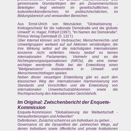
gemeinsame Grundanliegen der am Zusammenschluss
Beteiligten liegt vielmehr im gesellschaftlichen, im
kulturellen/künstlerischen, im politisch/rechtlichen, im
Bildungsbereich und verwandten Bereichen.
Aus Ernst-Ulrich von Weizsäcker, "Globalisierung -
Krebsgeschwür für die nationale Demokratie und die globale
Umwelt" in: Hager, Frithjof (1997), "Im Namen der Demokratie",
Primus Verlag Darmstadt (S. 132 f.)
Über Internet können sich Verbraucher, Menschenrechts- und
Umweltgruppen weltweit auf auf Aktionen verständigen, die
ihre Wirkung selbst auf die mächstigsten internationalen
konzerne nicht verfehlen. Hierzu bedarf es keines
internationalen Parlamentes. Vielmehr sind es die
Nichtregierungsorganisationen (NROs), die eine immer
wichtiger werdende Rolle bei der Entwicklung eines
"Weltgewissens" insbesondere in Umwelt- und
Menschenrechtsfragen spielen.
Neben dieser neuartigen Entwicklung gibt es auch den
klassischen Weg der internationalen Harmonisierung von
Standards und Vorschriften und die Entwicklung von
internationalen Umweltschutzabhkommen sowie die
Rechtsprechung des Internationalen Gerichtshofs.
Im Original: Zwischenbericht der Enquete-
Kommission
Enquete-Kommission "Globalisierung der Weltwirtschaft -
Herausforderungen und Antworten"
Definitionen:
Zunächst scheint es um Individuen zu gehen ...
Governance ist die Gesamtheit der zahlreichen Wege, auf
denen Individuen sowie öffentliche und private Institutionen