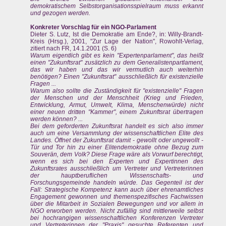
demokratischem Selbstorganisationsspielraum muss erkannt
und gezogen werden.
Konkreter Vorschlag für ein NGO-Parlament
Dieter S. Lutz, Ist die Demokratie am Ende?, in: Willy-Brandt-
Kreis (Hrsg.), 2001, "Zur Lage der Nation", Rowohlt-Verlag,
zitiert nach FR, 14.1.2001 (S. 6)
Warum eigentlich gibt es kein "Expertenparlament", das heißt
einen "Zukunftsrat" zusätzlich zu dem Generalistenpartlament,
das wir haben und das wir vermutlich auch weiterhin
benötigen? Einen "Zukunftsrat" ausschließlich für existenzielle
Fragen ...
Warum also sollte die Zuständigkeit für "existenzielle" Fragen
der Menschen und der Menschheit (Krieg und Frieden,
Entwicklung, Armut, Umwelt, Klima, Menschenwürde) nicht
einer neuen dritten "Kammer", einem Zukunftsrat übertragen
werden können? ...
Bei dem geforderten Zukunftsrat handelt es sich also immer
auch um eine Versammlung der wissenschaftlichen Elite des
Landes. Öffnet der Zukunftsrat damit - gewollt oder ungewollt -
Tür und Tor hin zu einer Elitendemokratie ohne Bezug zum
Souverän, dem Volk? Diese Frage wäre als Vorwurf berechtigt,
wenn es sich bei den Experten und Expertinnen des
Zukunftsrates ausschließlich um Vertreter und Vertreterinnen
der hauptberuflichen Wissenschafts- und
Forschungsgemeinde handeln würde. Das Gegenteil ist der
Fall: Strategische Kompetenz kann auch über ehrenamtliches
Engagement gewonnen und themenspezifisches Fachwissen
über die Mitarbeit in Sozialen Bewegungen und vor allem in
NGO erworben werden. Nicht zufällig sind mittlerweile selbst
bei hochrangigen wissenschaftlichen Konferenzen Vertreter
und Vertreterinnen der "Praxis" gesuchte Referenten und