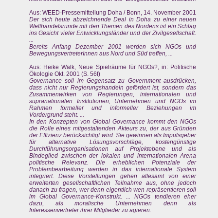
Aus: WEED-Pressemitteilung Doha / Bonn, 14. November 2001
Der sich heute abzeichnende Deal in Doha zu einer neuen
Welthandelsrunde mit den Themen des Nordens ist ein Schlag
ins Gesicht vieler Entwicklungsländer und der Zivilgesellschaft.
...
Bereits Anfang Dezember 2001 werden sich NGOs und
BewegungsvertreterInnen aus Nord und Süd treffen, ...
Aus: Heike Walk, Neue Spielräume für NGOs?, in: Politische
Ökologie Okt. 2001 (S. 56f)
Governance soll im Gegensatz zu Government ausdrücken,
dass nicht nur Regierungshandeln gefördert ist, sondern das
Zusammenwirken von Regierungen, internationalen und
supranationalen Institutionen, Unternehmen und NGOs im
Rahmen formeller und informeller Beziehungen im
Vordergrund steht. ...
In den Konzepten von Global Governance kommt den NGOs
die Rolle eines mitgestaltenden Akteurs zu, der aus Gründen
der Effizienz berücksichtigt wird. Sie gewinnen als Impulsgeber
für alternative Lösungsvorschläge, kostengünstige
Durchführungsorganisationen auf Projektebene und als
Bindeglied zwischen der lokalen und internationalen Arena
politische Relevanz. Die erheblichen Potenziale der
Problembearbeitung werden in das internationale System
integriert. Diese Vorstellungen gehen allesamt von einer
erweiterten gesellschaftlichen Teilnahme aus, ohne jedoch
danach zu fragen, wer denn eigentlich wen repräsentieren soll
im Global Governance-Konstrukt. ... NGOs tendieren eher
dazu, als moralische Unternehmen denn als
Interessenvertreter ihrer Mitglieder zu agieren.