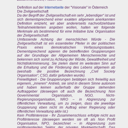
Definition auf der
Internetseite
der "Visionale" in Österreich
Die Zivilgesellschaft
Da der Begriff der Zivilgesellschaft ein sehr „lebendiger“ ist und
sich dementsprechend einer exakten allgemein anerkannten
Definition entzieht, wir aber andererseits nachvollziehbare
Teilnahmekriterien angeben wollen, halten wir folgende
Merkmale als bestimmend für eine Initiative bzw. Organisation
der Zivilgesellschaft:
Umfassende Achtung der menschlichen Würde - Die
Zivilgesellschaft ist ein essentieller Pfeiler in der politischen
Praxis eines demokratischen Verfassungsstaates.
Dementsprechend agieren die betreffenden Gruppierungen
auf der Grundlage der Allgemeinen Menschenrechte und
bekennen sich somit zu Achtung der Würde, Gewaltfreiheit und
Nichtdiskriminierung. Sie zielen damit im weitesten Sinn auf
die Erhaltung und die Förderung des Lebens allgemein ab
(weshalb die positive Bezeichnung „Civil Society
Organisation“, CSO, dafür gefunden wurde).
Freiwilligkeit - Die Gruppierungen betätigen sich freiwillig aus
eigenem, „inneren“ Antrieb, sie sind in diesem Sinne autonom
und haben keinen außerhalb der Gruppe stehenden
Auftraggeber (deswegen oft auch die Bezeichnung Non
Governmental Organisation, NGO, Nicht-
Regierungsorganisation, NRO – in Abgrenzung zur
öffentlichen Verwaltung, um zu zeigen, dass die jeweilige
Gruppierung eben nicht im Auftrag einer Regierung oder
öffentlichen Verwaltung aktiv ist.)
Kein Profitinteresse - Ihr Zusammenschluss erfolgte nicht aus
Profitinteresse (deswegen werden sie oft als Non Profit
Organisation, NPO, bezeichnet – in Abgrenzung zum
profitorientierten Sektor der privaten Marktwirtschaft). Das