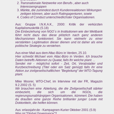
Transnationale Netzwerke von Berufs-, aber auch
Interessengruppen
Märkte, die zumindest durch Kundenreaktionen Wirkungen
zeitigen können, aber auch Ratingagenturen, sowie
Codes of Conduct unterschiedlichster Organisationen.
Aus: Gruppe I.N.K.A.K., 2000: Kritik der verkürzten
Kapitalismuskritik (S.18)
Die Einbeziehung von NGO´s in Institutionen wie der Weltbank
führt nicht dazu das diese plötzlich nach ganz anderen
Mechanismen funktioniert. Sie kann vielmehr zu einer
verstärkten Legitimation dieser dienen und ist daher als eine
politische Strategie zu verstehen.
Aus einer Mail aus dem Attac-Büro in Verden, 25.10.
Hier schreibt Michael vom Attac-Büro in Verden. Ich brauche
Daten betreffs Aktionen zu Quatar, falls Ihr welche plant. ...
Sendet mir - möglichst sofort - Zeit, Ort, Verabstalter und
Kurzbeschreibung (Titel oder ein Satz genügt) falls ihr eine
Aktion zur zivilgesellschaftlichen "Begleitung" der WTO-Tagung
plant.
Mike Moorer, WTO-Chef, im Interview mit der FR, Magazin
9.2.2002 (S. 5)
Wir brauchen eine Abteilung, die die Zivilgesellschaft stärker
einbezieht, die sich um die NGOs, die
regierungsunabhängigen Organisationen, kümmert. Die haben
da draußen eine ganze Reihe brillianter junger Leute mit
Doktortiteln, die helfen können.
Aus: erlassjahr.de - Kampagnen-Kurier Oktober 2001 (S.9)
Was ist "Global Governance"?