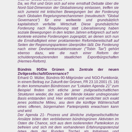
Da, wo Rot und Grün sich auf eine ernsthaft Debatte über die
Nord-Süd-Dimension der Globalisierung einlassen, treffen sie
sich zumeist mit kritischen Bewegungen bei der Forderung
nach Globalen Regelungsmechanismen (neudeutsch: "Global
Governance") für eine weltweite und grundsätzlich
kapitalistisch verfaßte Wirtschaft. Diese grundsätzliche
Forderung nach Regulierung statt Liberalisierung haben
soziale Bewegungen in den letzten Jahren erfolgreich auf sehr
konkrete einzelne Forderungen zugespitzt, an denen sich nun
die Ernsthaftigkeit einer proklamierten Reformbereitschaft auf
Seiten der Regierungsparteien überprüfen läßt. Die Forderung
nach einer Devisentransaktionssteuer ("Tobin Tax") gehört
ebenso dazu, wie die nach einer Reform der
schuldenproduzierenden staatlichen Exportbürgschaften
(Hermes-Reform).
Bündnis 90/Die Grünen als Zentrale der neuen
Zivilgesellschaft/Governance?
Erhard O. Müller, Bündnis-90-Mitgründer und NGO-Funktionär,
in einem Beitrag zur Zukunft der Grünen, FR 23.10.2001 (S. 18)
In den kommunalen Bündnissen zur "Lokalen Agenda 21" zum
Beispiel finden sich etliche jener zivilgesellschaftlichen
Strukturen wieder, die nach der Wende lokaler undregionaler
Basis entstanden sind. Hier entsteht und verdichtet sich exakt
jenes politische Milieu, asu dem die künftige Wählerschaft
eines offenen, bürgernahen Parteiprojekts erwachsen kann
und wird.
Der Agenda 21- Prozess und ähnliche zivilgesellschaftliche
Ansätze böten den verbliebenen bündnisgrünen Aktivisten im
Osten die Chance, sich aus dem isolierenden Parteikokon zu
befreien und sich mit dem vorhandenen Erfahrungspotenzial
(etwa dem der Runden Tische) als Initiatoren und