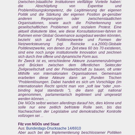
(zwischen-)staatliche Institutionen vielfältige Vorteile haben:
die Abschöpfung von Expertise und
Problemlösungskompetenz, die Legitimierung der eigenen
Politik und die Stärkung der eigenen Position ge-genüber
anderen Regierungen oder zwischenstaatlichen
Organisationen, sowie auch die Früherkennung von
gesellschaftlichen Problemen und sozialem Protest. Eine
aktuell diskutierte Idee, wie diese Konsultationsver-fahren im
Rahmen einer Global Governance ausgebaut werden könnten,
bezieht sich auf Politiknetzwerke und Formen der
Netzwerksteuerung (vgl. Reinicke u.a.2000).Globale
Politiknetzwerke, von denen zur Zeit etwa 60 bis 70 existieren,
sind eine noch junge institutionelle Innovation und zeichnen
sich durch ihre offene und dynamische Form aus.
Ihr Zweck ist es, verschiedene Akteure zusammenzubringen
und Brücken zwischen dem öffentlichen Sektor,der
Zivilgesellschaft und der Privatwirtschaft zu bauen, oft unter
Mithilfe von internationalen Organisationen. Gemeinsam
erarbeiten diese Akteure dann an „Runden Tischen
“Problemlösungen. Dabei handelt es sich um Vorschläge (im
internationalen Recht spricht man von „soft law “oder „non-
binding legal standards “), die dann ggf. national
angenommen, parlamentarisch legitimiert und umgesetzt
werden können. ...
Die NGOs selbst weisen allerdings darauf hin, dies könne und
solle nur eine zeitlich befristete Rolle sein, bis das
Nachwachsen der Legislative und demokratischer Kontrolle
vollzogen sei ...
Filz von NGOs und Staat
Aus:
Bundestags-Drucksache 14/6910
Aber auch bei der Implementierung beschlossener Politiken