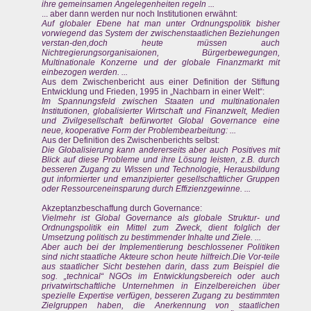
ihre gemeinsamen Angelegenheiten regeln ...
... aber dann werden nur noch Institutionen erwähnt:
Auf globaler Ebene hat man unter Ordnungspolitik bisher
vorwiegend das System der zwischenstaatlichen Beziehungen
verstan-den,doch heute müssen auch
Nichtregierungsorganisaionen, Bürgerbewegungen,
Multinationale Konzerne und der globale Finanzmarkt mit
einbezogen werden. ...
Aus dem Zwischenbericht aus einer Definition der Stiftung
Entwicklung und Frieden, 1995 in „Nachbarn in einer Welt“:
Im Spannungsfeld zwischen Staaten und multinationalen
Institutionen, globalisierter Wirtschaft und Finanzwelt, Medien
und Zivilgesellschaft befürwortet Global Governance eine
neue, kooperative Form der Problembearbeitung: ...
Aus der Definition des Zwischenberichts selbst:
Die Globalisierung kann andererseits aber auch Positives mit
Blick auf diese Probleme und ihre Lösung leisten, z.B. durch
besseren Zugang zu Wissen und Technologie, Herausbildung
gut informierter und emanzipierter gesellschaftlicher Gruppen
oder Ressourceneinsparung durch Effizienzgewinne. ...
Akzeptanzbeschaffung durch Governance:
Vielmehr ist Global Governance als globale Struktur- und
Ordnungspolitik ein Mittel zum Zweck, dient folglich der
Umsetzung politisch zu bestimmender Inhalte und Ziele. ...
Aber auch bei der Implementierung beschlossener Politiken
sind nicht staatliche Akteure schon heute hilfreich.Die Vor-teile
aus staatlicher Sicht bestehen darin, dass zum Beispiel die
sog. „technical“ NGOs im Entwicklungsbereich oder auch
privatwirtschaftliche Unternehmen in Einzelbereichen über
spezielle Expertise verfügen, besseren Zugang zu bestimmten
Zielgruppen haben, die Anerkennung von staatlichen