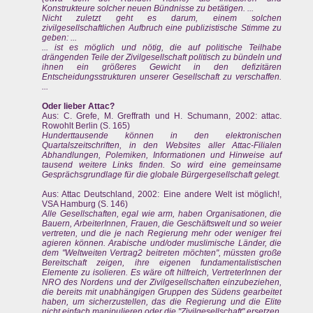
Konstrukteure solcher neuen Bündnisse zu betätigen. ...
Nicht zuletzt geht es darum, einem solchen
zivilgesellschaftlichen Aufbruch eine publizistische Stimme zu
geben: ...
... ist es möglich und nötig, die auf politische Teilhabe
drängenden Teile der Zivilgesellschaft politisch zu bündeln und
ihnen ein größeres Gewicht in den defizitären
Entscheidungsstrukturen unserer Gesellschaft zu verschaffen.
...
Oder lieber Attac?
Aus: C. Grefe, M. Greffrath und H. Schumann, 2002: attac.
Rowohlt Berlin (S. 165)
Hunderttausende können in den elektronischen
Quartalszeitschriften, in den Websites aller Attac-Filialen
Abhandlungen, Polemiken, Informationen und Hinweise auf
tausend weitere Links finden. So wird eine gemeinsame
Gesprächsgrundlage für die globale Bürgergesellschaft gelegt.
Aus: Attac Deutschland, 2002: Eine andere Welt ist möglich!,
VSA Hamburg (S. 146)
Alle Gesellschaften, egal wie arm, haben Organisationen, die
Bauern, ArbeiterInnen, Frauen, die Geschäftswelt und so weier
vertreten, und die je nach Regierung mehr oder weniger frei
agieren können. Arabische und/oder muslimische Länder, die
dem "Weltweiten Vertrag2 beitreten möchten", müssten große
Bereitschaft zeigen, ihre eigenen fundamentalistischen
Elemente zu isolieren. Es wäre oft hilfreich, VertreterInnen der
NRO des Nordens und der Zivilgesellschaften einzubeziehen,
die bereits mit unabhängigen Gruppen des Südens gearbeitet
haben, um sicherzustellen, das die Regierung und die Elite
nicht einfach manipulieren oder die "Zivilgesellschaft" ersetzen.