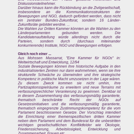
Diskussionsteilnehmer.
Darüber hinaus kann die Rückbindung an die Zivilgesellschaft,
insbesondere an die Kommunikationsstrukturen der
Bewegungen und NGO, dadurch gefördert werden, dass nicht
ein zentraler Bundes-Zukunftsrat, sondern 16 Länder-
Zukunftsräte gebildet werdne. ...
Die Wahlen zur Dritten Kammer könnten an die Wahlen zu den
Länderparlamenten gebunden werden. Die
Kandidatenaufstellung würde allerdings nicht durch die
Parteien, sondern durch (durchaus miteinander
konkurrierende) Institute, NGO und Bewegungen erfolgen.
Gleich noch einer ...
Aus Mohssen Massarrat, "Eine Kammer für NGOs" in:
Weltwirtschaft und Entwicklung, 12/94
Soziale Bewegungen können ihre historische Aufgabe in den
industrialisierten Zentren nur dann wahrnehmen, wenn sie ihre
strukturelle Schwäche zu überwinden und ihre strategische
Kompetenz in politische Macht umzusetzen in der Lage wären.
Zu diesem Zweck kommen sie nicht umhin, ihre
Partiziaptionsspielräume zu erweitern und neue Terrains mit
verfassungsrechlicher Verankerung zu gewinnen. Denkbar ist
in diesem Zusammenhang das verfassungsmäßig garantierte,
thematisch beschränkte Recht der NGOs auf
Gesetzesinitiativen und die verfassungsmäßig garantierte,
thematisch eingegrenzte Zustimmungskompetenz für die vom
Parlament beschlossenen Gesetze. Der Vorschlag intendiert
die Einrichtung einer themenspezifischen dritten Kammer
neben dem Parlament und dem Bundesrat für die unbestritten
wichtigen gesellschaftlichen Konfliktfelder wie Ökologie,
Friedenssicherung, Arbeitslosigkeit, Entwicklung und
Zusammenarbeit, Frauen etc.