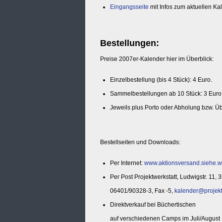
Eingangsseite
mit Infos zum aktuellen Ka
Bestellungen:
Preise 2007er-Kalender hier im Überblick:
Einzelbestellung (bis 4 Stück): 4 Euro.
Sammelbestellungen ab 10 Stück: 3 Euro,
Jeweils plus Porto oder Abholung bzw.
Bestellseiten und Downloads:
Per Internet:
www.aktionsversand.siehe.w
Per Post Projektwerkstatt, Ludwigstr. 11
06401/90328-3, Fax -5,
kalender@projekt
Direktverkauf bei Büchertischen
auf verschiedenen Camps im Juli/August