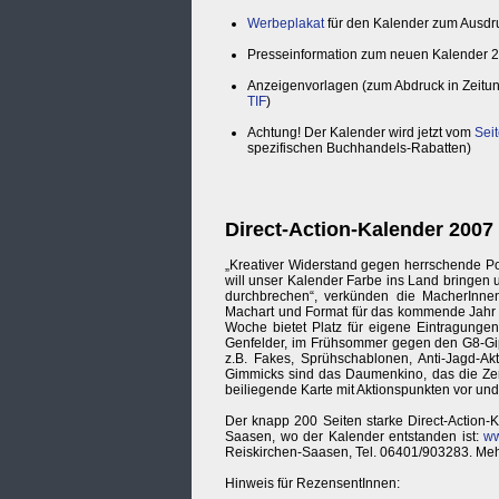
Werbeplakat
für den Kalender zum Ausdru
Presseinformation zum neuen Kalender 2
Anzeigenvorlagen (zum Abdruck in Zeitung
TIF
)
Achtung! Der Kalender wird jetzt vom
Sei
spezifischen Buchhandels-Rabatten)
Direct-Action-Kalender 2007
„Kreativer Widerstand gegen herrschende Pol
will unser Kalender Farbe ins Land bringe
durchbrechen“, verkünden die MacherInnen
Machart und Format für das kommende Jahr v
Woche bietet Platz für eigene Eintragungen
Genfelder, im Frühsommer gegen den G8-Gipf
z.B. Fakes, Sprühschablonen, Anti-Jagd-Ak
Gimmicks sind das Daumenkino, das die Zer
beiliegende Karte mit Aktionspunkten vor un
Der knapp 200 Seiten starke Direct-Action-K
Saasen, wo der Kalender entstanden ist:
ww
Reiskirchen-Saasen, Tel. 06401/903283. Mehr
Hinweis für RezensentInnen: