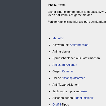
Inhalte, Texte
Bisher sind folgende Ideen angepackt bzw. 
Ideen hat, kann sich gerne melden.
Fertige Kapitel sind hier als .pdf downloadba
Mars-TV
Schwerpunkt
Antirepression
Antirassismus
Sprühschablonen aus Fotos machen
Anti-Jagd-Aktionen
Gegen
Kameras
Offene
Aktionsplattformen
Anti-Tabak-Aktionen
Technische Tipps zu
Fakes
Aktionen gegen
Eigentumslogik
Graffiti
-Tipps