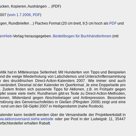
cken, Kopieren, Aushängen ... (PDF)
007 (
vom 1.7.2006, PDF
)
en, Rundbriefen ...) Flaches Format (20 cm breit, 9,5 cm hoch als
PDF
und
tenHieb
-Verlag herausgegeben.
Bestellbogen für BuchhändlerInnen
(mit
itik hat in Mitteleuropa Seltenheit. Mit Hunderten von Tipps und Beispielen
n und die ewige Wiederholung von Latschdemos und Unterschriftensammlung
 des druckfrischen Direct-Action-Kalenders 2007. Wie immer sind auch
erändert. Diesmal ist der Kalender im Querformat. Je eine Doppelseite pro
. Zudem finden sich passende Tipps für Aktionen, z.B. im Frühjahr gegen
el sowie viele mehr. Rundherum gibt es Texte zu Direct-Action-Methoden,
tionen, Widerstand gegen Abschiebelager und Antirepression. Besondere
störung des Genversuchsfeldes in Gießen (Pfingsten 2006) zeigt und eine
d rund um den G8-Gipfel 2007 in Heiligendamm (nahe Rostock).
alender kann bestellt werden über die Versandseite der Projektwerkstatt in
w.aktionsversand.siehe.website
oder per Post in der Ludwigstr. 11, 35447
fachbesteller erhalten Rabatt.