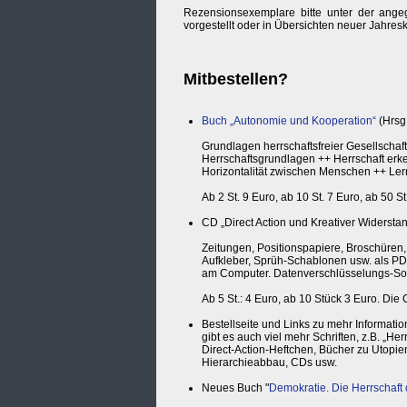
Rezensionsexemplare bitte unter der ang
vorgestellt oder in Übersichten neuer Jahr
Mitbestellen?
Buch „Autonomie und Kooperation“
(Hrsg.
Grundlagen herrschaftsfreier Gesellschaft
Herrschaftsgrundlagen ++ Herrschaft erke
Horizontalität zwischen Menschen ++ Ler
Ab 2 St. 9 Euro, ab 10 St. 7 Euro, ab 50 St
CD „Direct Action und Kreativer Widerstand
Zeitungen, Positionspapiere, Broschüren, 
Aufkleber, Sprüh-Schablonen usw. als PD
am Computer. Datenverschlüsselungs-Soft
Ab 5 St.: 4 Euro, ab 10 Stück 3 Euro. Die
Bestellseite und Links zu mehr Informati
gibt es auch viel mehr Schriften, z.B. „He
Direct-Action-Heftchen, Bücher zu Utopi
Hierarchieabbau, CDs usw.
Neues Buch "
Demokratie. Die Herrschaft