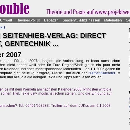
Umwelt
Theorie&Politik
Debatten
Saasen/GI/Mittelhessen
Materialien
Se
cht)
 SEITENHIEB-VERLAG: DIRECT
, GENTECHNIK ...
er 2007
schienen. Für den 2007er beginnt die Vorbereitung, er kann auch schon
 den nicht haben wollt oder für Eure Region/Stadt gleich ein paar mehr
en Kalender und noch mehr spannende Materialien ... ab 1.1.2006 gelten für
mplare gibt, neue (günstigere) Preise. Und auch der
2005er-Kalender
ist
nen und alle, die die dortigen Texte und Tipps auch lesen wollen.
er los mit dem Werkeln am nächsten Kalender 2008. Pfingsten wird die
sollten Titel, Texte usw. möglichst schon stehen. Und die Einigung auf
zumischen? Tel. 06401/903283, Treffen auf dem JUKss am 2.1.2007,