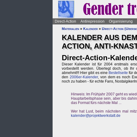
Direct-Action
Antirepression
Organisierung
Materialien
»
Kalender
»
Direct-Action (Übersi
KALENDER AUS DEM
ACTION, ANTI-KNAST
Direct-Action-Kalend
Dieser Kalender ist für 2004 erstmals er
vorbestellt werden. Überlegt doch, ob Ihr
abnehmt!!! Hier gibt es eine
Bestellseite
für d
den
2006er-Kalender
, von dem es noch Exe
noch zu haben - für echte Fans, NostalgikerIn
Hinweis: Im Frühjahr 2007 geht es wied
Hauptarbeitsphase sein, aber bis dahin 
das Format fürs nächste Mal ...
Wer hat Lust, beim nächsten mal mit
kalender@projektwerkstatt.de