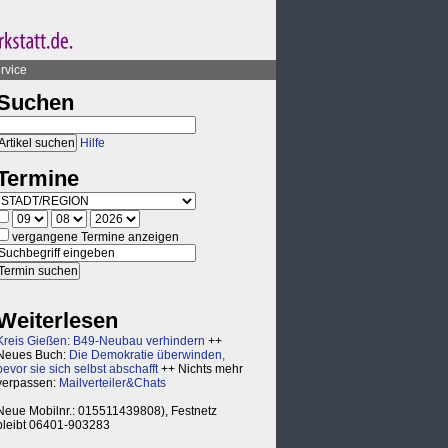
rvice
Suchen
Hilfe
Termine
vergangene Termine anzeigen
Weiterlesen
Kreis Gießen: B49-Neubau verhindern
++
Neues Buch:
Die Demokratie überwinden,
bevor sie sich selbst abschafft
++ Nichts mehr
verpassen:
Mailverteiler&Chats
Neue Mobilnr.: 015511439808), Festnetz
bleibt 06401-903283