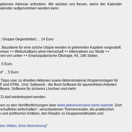
egebenen Adresse anfordern. Wir würden uns freuen, wenn der Kalender
eskalender aufgenommen werden kann.
: Gruppe Gegenbilder) ... 14 Euro
. Bausteine für eine solche Utopie werden in getrennten Kapiteln vorgestellt:
nnen ++ Wirtschaft(en) ohne Herrschaft ++ Alternativen zur Strafe ++
nen von unten ++ Emanzipatorische Ökologie. A5, 196 Seiten.
. 5 Euro.
“ ... 5 Euro
Tipps usw. zu direkten Aktionen sowie Aktionsmaterial (Kopiervorlagen für
F und HTML. Und: Safework - die Boot-Software für spurenfreies Arbeiten
ware, Software für sicheres Löschen und mehr.
 CD darf weiterkopiert werden.
onen zu den Veröffentlichungen über
www.aktionsversand.siehe.website
. Dort
rrschaftsfrei wirtschaften“, verschiedenen Themenreader, die praktischen
en und politischen Kritiken, den Reader zu Gruppenmethoden und
 des Volkes. Eine Abrechnung
".