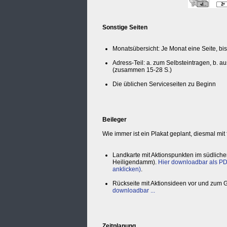
Sonstige Seiten
Monatsübersicht: Je Monat eine Seite, bis 
Adress-Teil: a. zum Selbsteintragen, b.
(zusammen 15-28 S.)
Die üblichen Serviceseiten zu Beginn
Beileger
Wie immer ist ein Plakat geplant, diesmal mit
Landkarte mit Aktionspunkten im südlich
Heiligendamm).
Hier downloadbar als P
anklicken)
.
Rückseite mit Aktionsideen vor und zum G
downloadbar ...
Zeitplanung